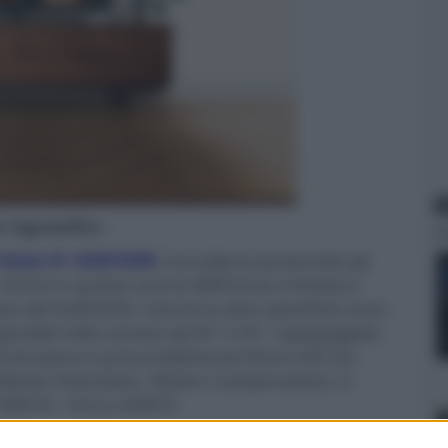
N
er ingrandire -
Vision 9+ GOB 9290
, Grundig ha presentato gli
nche in questo caso le differenze si limitano
less del GUB 8250, mentre le altre specifiche sono
onibili nelle versioni da 65" e 55", equipaggiate
lluminazione è presumibilmente Direct LED con
Motion Estimation, Motion Compensation). Il
, HDR10+, HLG e HDR10.