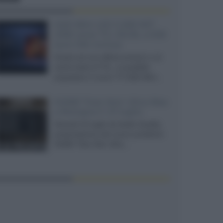
SQD-Mini LED 5.000 NIT
2040 zone TCL 65C8L a 838
euro IVA inclusa
Grazie ad una offerta amazon e al
cache-back di TCL, è possibile
acquistare il nuovo TV SQD-Mini...
XGIMI Titan Noir Ultra Max
a Bologna il 23 luglio
Giovedì 23 luglio da Audio Quality,
presentazione del nuovo proiettore
XGIMI Titan Noir Ultra...