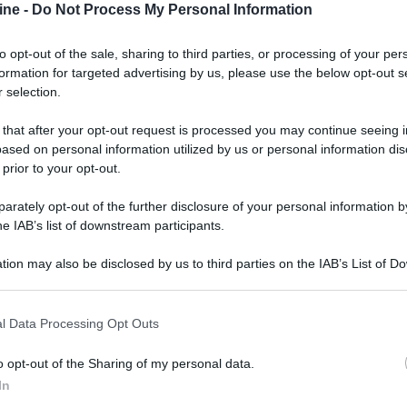
ine -
Do Not Process My Personal Information
to opt-out of the sale, sharing to third parties, or processing of your per
formation for targeted advertising by us, please use the below opt-out s
 selection.
 that after your opt-out request is processed you may continue seeing i
ased on personal information utilized by us or personal information dis
 prior to your opt-out.
rately opt-out of the further disclosure of your personal information by
he IAB’s list of downstream participants.
tion may also be disclosed by us to third parties on the IAB’s List of 
 that may further disclose it to other third parties.
 that this website/app uses one or more Google services and may gath
l Data Processing Opt Outs
including but not limited to your visit or usage behaviour. You may click 
 to Google and its third-party tags to use your data for below specifi
er ingrandire -
o opt-out of the Sharing of my personal data.
ogle consent section.
llabile con il telecomando con microfono
In