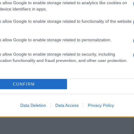
o allow Google to enable storage related to analytics like cookies on
Su Pluto TV si accende il canale Got
evice identifiers in apps.
Game
o allow Google to enable storage related to functionality of the website
Whatsapp
Stampa l'articolo
o allow Google to enable storage related to personalization.
o allow Google to enable storage related to security, including
cation functionality and fraud prevention, and other user protection.
nsabili dei contenuti da loro inseriti -
Info
CONFIRM
 forum.
Data Deletion
Data Access
Privacy Policy