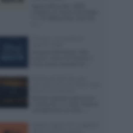
Agosto 2026 su Sky e NOW
prosegue con House of the Dragon
3 e The Walking Dead: Dead City
3,...»
Disney+, le novità di
agosto 2026
Ad agosto 2026 Disney+ Italia
propone il ritorno di Futurama, il
nuovo evento conclusivo de...»
McIntosh MX124, pre-
decoder A/V con Dirac Live
Room Correction
McIntosh espande la gamma con
un'elettronica 13.4 canali, dotata di
autocalibrazione con Dirac...»
Novità Apple TV+ a agosto
2026: tutte le uscite