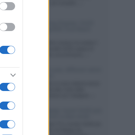
secondo, più compatto,...»
Samsung Display: OLED
DisplayHDR True Black
1400
Il costruttore coreano ha svelato il
primo pannello OLED capace di
mantenere una luminanza...»
KEF LS Luxe, diffusori attivi
wireless
KEF svela un nuovo sistema senza
fili di fascia alta, frutto della
collaborazione con il designer...»
LG Display: nuovi OLED più
economici a due strati
Per rendere TV e monitor OLED più
accessibili, LG Display sta