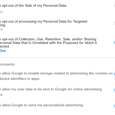
lecomando è costruito completamente con materiali
o opt-out of the Sale of my Personal Data.
e sono per il 30% in plastica riciclata. Il sistema
In
 da 40W e supporta il
Dolby Atmos
. È prevista la
. La connettività include Bluetooth, CI+, RJ-45,
to opt-out of processing my Personal Data for Targeted
ngressi
HDMI 2.1
. Il costruttore comunque non
ing.
In
ni come HFR (4K/120 Hz), VRR (Variable Refresh
I nuovi televisori LCD Grundig saranno
o opt-out of Collection, Use, Retention, Sale, and/or Sharing
ersonal Data that Is Unrelated with the Purposes for which it
nti prezzi suggeriti:
lected.
Out
consents
o allow Google to enable storage related to advertising like cookies on
evice identifiers in apps.
o allow my user data to be sent to Google for online advertising
s.
to allow Google to send me personalized advertising.
NEXT POST