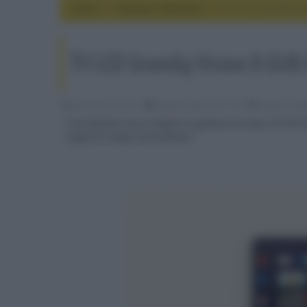
Home
display e televisori
TV LCD Grundig Vi
TV LCD Grundig Vision 8 GUB
Riccardo Riondino
08 Aprile 2022, alle 11:05
display e tel
Il produttore turco amplia la gamma con due LCD IPS 4
supporto Dolby Vision/Atmos