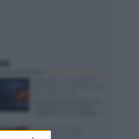
EWS
SQD-Mini LED 5.000 NIT
2040 zone TCL 65C8L a 838
euro IVA inclusa
Grazie ad una offerta amazon e al
cache-back di TCL, è possibile
acquistare il nuovo TV SQD-Mini...»
Velodyne The 1824,
subwoofer hi-end