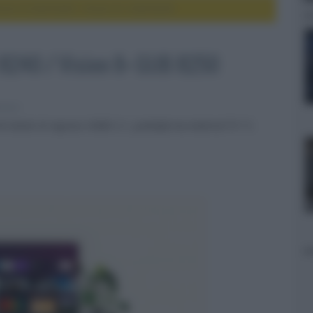
sion 8 GUB 8240 / Vision 8+ GUB 8250
 8240 / Vision 8+ GUB 8250
evisori
K dotati di ingressi HDMI 2.1, piattaforma Android TV 11,