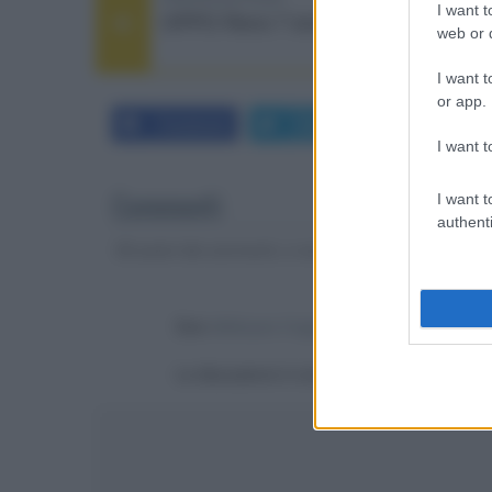
I want t
OPPO Reno 7 smartphone
web or d
I want t
or app.
Facebook
Twitter
LinkedIn
I want t
Commenti
I want t
authenti
Gli autori dei commenti, e non la redazione, sono respo
Devi
effettuare il login
per poter commentare
La discussione è consultabile anche
qui
, sul