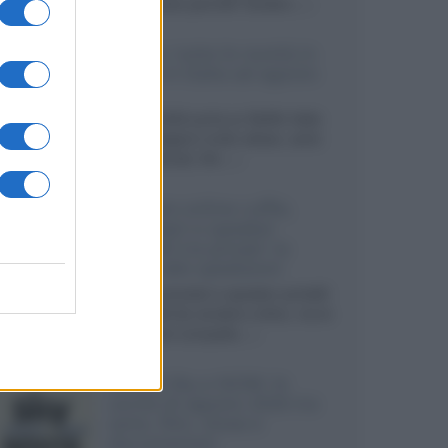
sviluppando pannelli Tandem...»
Netflix: tutte le novità in
uscita in Italia ad agosto
2026
Agosto 2026 porta su Netflix Italia
nuove stagioni molto attese, serie
internazionali, film...»
Vendere online cuffie,
auricolari e speaker
portatili tra privati: la
guida alle spedizioni
Cuffie, auricolari e speaker portatili
sono facili da vendere online, ma le
dimensioni compatte...»
Novità Sky e NOW: le
uscite di agosto 2026 tra
serie, film, show e
documentari