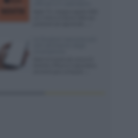
ufficiali e il calendario
Apple TV+ inaugura agosto 2026
con il ritorno di alcune delle sue
produzioni più apprezzate,...»
Le funzioni nascoste più
utili all’interno degli
smartphone
Dietro le funzioni più comuni di
Android e iPhone si nascondono
strumenti poco conosciuti...»