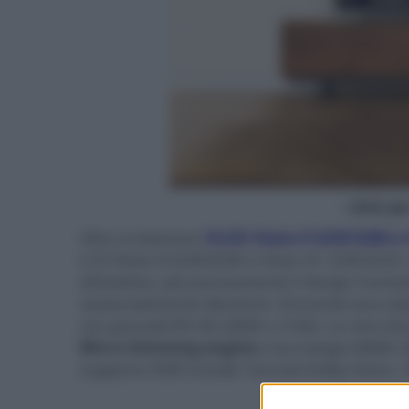
- click p
Oltre ai televisori
OLED Vision 9 GOB 9280 e 
LCD Vision 8 GUB 8240 e Vision 8+ GUB 8250. A
all'estetica, più precisamente il design frame
sostanzialmente identiche. Entrambi sono disp
con pannelli IPS 4K (3840 x 2160). La retro-i
Micro Dimming engine
e tecnologia MEMC (
supporto HDR include i formati Dolby Vision