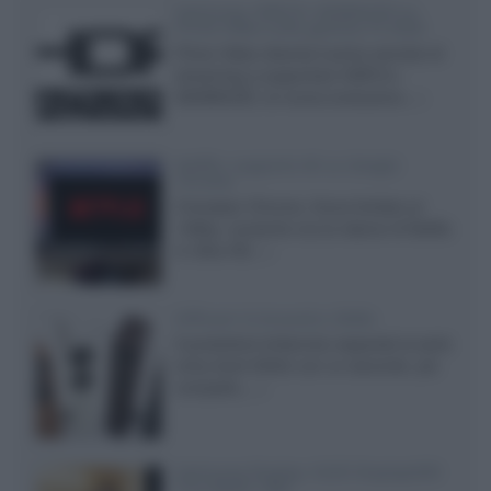
Samsung: HDR10+ ADVANCED su
Prime Video sulla gamma TV 2026
Prime Video diventa il primo servizio di
streaming a supportare HDR10+
ADVANCED, la nuova evoluzione...»
Netflix: supporto 4K su Google
Chrome
Il browser Chrome, finora limitato al
1080p, consente ora la visione di Netflix
in Ultra HD...»
Diffusori Q Acoustics 3040c
Il produttore britannico espande la serie
entry level 3000c con un secondo, più
compatto,...»
Samsung Display: OLED DisplayHDR
True Black 1400