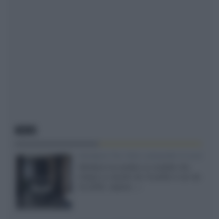
NEWS
Velodyne The 1824, subwoofer hi-end
Velodyne ha svelato un modello che
integra un woofer da 18 pollici e uno da
24 pollici, capace...»