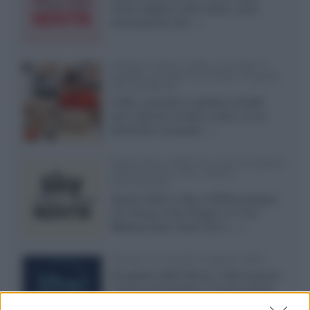
nuove stagioni molto attese, serie
internazionali, film...»
Vendere online cuffie, auricolari e
speaker portatili tra privati: la guida
alle spedizioni
Cuffie, auricolari e speaker portatili
sono facili da vendere online, ma le
dimensioni compatte...»
Novità Sky e NOW: le uscite di agosto
2026 tra serie, film, show e
documentari
Agosto 2026 su Sky e NOW prosegue
con House of the Dragon 3 e The
Walking Dead: Dead City 3,...»
Disney+, le novità di agosto 2026
Ad agosto 2026 Disney+ Italia propone
il ritorno di Futurama, il nuovo evento
conclusivo de...»