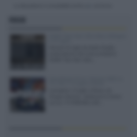
La discussione è consultabile anche
qui
, sul forum.
FOCUS
XGIMI Titan Noir Ultra Max a Bologna
il 23 luglio
Giovedì 23 luglio da Audio Quality,
presentazione del nuovo proiettore
XGIMI Titan Noir Ultra...
Sony Bravia 9 II vs. Hisense UR9S vs.
TCL C8L il 13 luglio a Roma
Il prossimo 13 luglio a Roma, da
Gruppo Garman, ripeteremo lo shoot-
out tra i TV RGB Mini-LED...