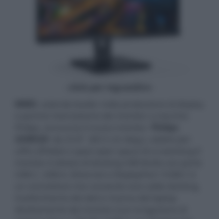
- click per ingrandire -
MMD
, azienda leader nella produzione di display
e partner licenziatario dei monitor a marchio
Philips, annuncia il nuovo monitor
Philips
243B1JH
da 23.8" (60.5 cm diag.), adatto per
uffici affollati o spazi open space di co-working.Il
monitor è dotato di docking USB ibrido con porte
USB-C, USB-A, Ethernet e DisplayPort: l’USB-C è
un connettore che consente one-cable docking,
trasferimento dei dati e ricarica del laptop
direttamente dal monitor (con erogazione di