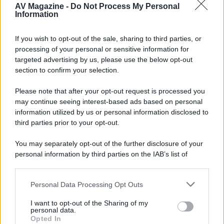
AV Magazine -
Do Not Process My Personal
Information
McIntosh MX124, pre-decoder A/V
If you wish to opt-out of the sale, sharing to third parties, or
con Dirac Live Room Correction
processing of your personal or sensitive information for
McIntosh espande la gamma con
targeted advertising by us, please use the below opt-out
un'elettronica 13.4 canali, dotata di
section to confirm your selection.
autocalibrazione con Dirac...»
Please note that after your opt-out request is processed you
may continue seeing interest-based ads based on personal
Novità Apple TV+ a agosto 2026: tutte
le uscite ufficiali e il calendario
information utilized by us or personal information disclosed to
Apple TV+ inaugura agosto 2026 con il
third parties prior to your opt-out.
ritorno di alcune delle sue produzioni
più apprezzate,...»
You may separately opt-out of the further disclosure of your
personal information by third parties on the IAB’s list of
downstream participants.
Le funzioni nascoste più utili
all’interno degli smartphone
Personal Data Processing Opt Outs
This information may also be disclosed by us to third parties
Dietro le funzioni più comuni di Android
on the IAB’s List of Downstream Participants that may further
e iPhone si nascondono strumenti poco
I want to opt-out of the Sharing of my
disclose it to other third parties.
personal data.
conosciuti...»
Opted In