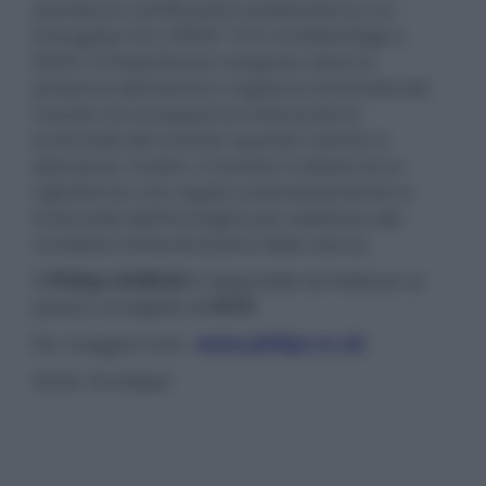
standard e certificazioni ambientali tra cui
EnergyStar 8.0, EPEAT, TCO Certified Edge e
RoHS. Il PowerSensor integrato rileva la
presenza dell'utente e regola la luminosità del
monitor di conseguenza (riducendo la
luminosità del monitor quando l'utente si
allontana). Inoltre, il monitor è dotato di un
LightSensor che regola automaticamente la
luminosità dell'immagine per adattarla alle
condizioni di illuminazione della stanza.
Il
Philips 243B1JH
è disponibile da febbraio al
prezzo consigliato di
€419
.
Per maggiori info:
www.philips.co.uk
fonte:
Archetype