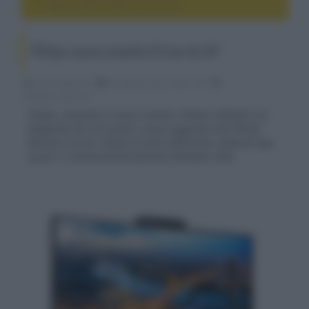
Philips nuovo monitor B Line da 24"
Philips nuovo monitor B Line da 24"
Franco Baiocchi
04 Febbraio 2021, alle 11:55
display e televisori
Philips, annuncia il nuovo monitor Philips 243B1JH con
diagonale da 23,8 pollici, nuova aggiunta alla Philips
Monitors B Line, dotato di dock USB ibrido, webcam pop-
up per il riconoscimento facciale Windows Hello