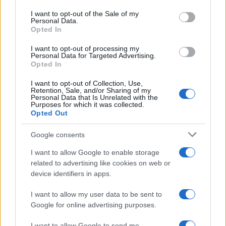
Please note that this website/app uses one or more Google
services and may gather and store information including but
I want to opt-out of the Sale of my
Amazon Prime Video le novità di
Personal Data.
not limited to your visit or usage behaviour. You may click to
agosto 2026
Opted In
grant or deny consent to Google and its third-party tags to
Prime Video ha annunciato le principali
use your data for below specified purposes in below Google
novità in arrivo ad agosto 2026: tra i
I want to opt-out of processing my
consent section.
Personal Data for Targeted Advertising.
titoli di punta...»
Opted In
I want to opt-out of Collection, Use,
Retention, Sale, and/or Sharing of my
Personal Data that Is Unrelated with the
Purposes for which it was collected.
Opted Out
Google consents
I want to allow Google to enable storage
related to advertising like cookies on web or
device identifiers in apps.
I want to allow my user data to be sent to
Google for online advertising purposes.
I want to allow Google to send me