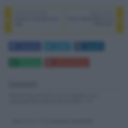
PREVIOUS POST
NEXT POST
Amazon | Il principe cerca
Prezzi e disponibilità TV LG
figlio
OLED 2021
Facebook
Twitter
LinkedIn
Whatsapp
Stampa l'articolo
Commenti
Gli autori dei commenti, e non la redazione, sono
responsabili dei contenuti da loro inseriti -
Info
Devi
effettuare il login
per poter commentare