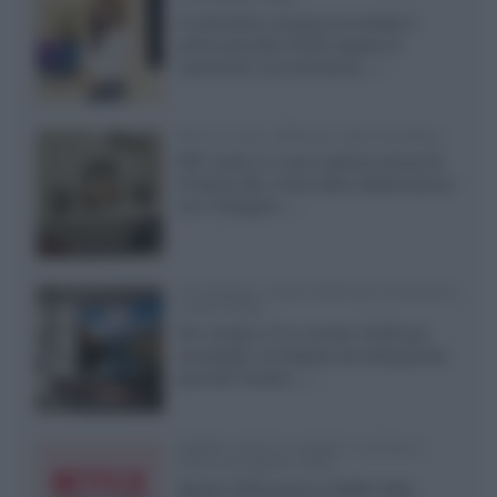
Il costruttore coreano ha svelato il
primo pannello OLED capace di
mantenere una luminanza...»
KEF LS Luxe, diffusori attivi wireless
KEF svela un nuovo sistema senza fili
di fascia alta, frutto della collaborazione
con il designer...»
LG Display: nuovi OLED più economici
a due strati
Per rendere TV e monitor OLED più
accessibili, LG Display sta sviluppando
pannelli Tandem...»
Netflix: tutte le novità in uscita in
Italia ad agosto 2026
Agosto 2026 porta su Netflix Italia