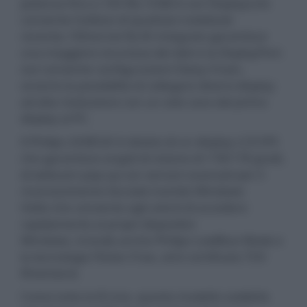
potenza fino a 100 W); l’USB-A con DisplayLink
consente l’utilizzo di qualsiasi notebook
recente; l'Ethernet RJ-45 integrato garantisce
una maggiore sicurezza dei dati e la DisplayPort-
out consente configurazioni Daisy-Chain,
ovverto la possibilità di collegare diversi display
ad alta risoluzione con un solo cavo dal primo
display al PC.
Il Philips 243B1JH è dotato di un display LCD IPS
che garantisce angoli di visione di 178/178 gradi,
di webcam pop-up con sensori avanzati per il
riconoscimento facciale tramite Windows
Hello che consente agli utenti di accedere
rapidamente ai propri dispositivi
Windows, include anche Philips LowBlue Mode e
la tecnologia Flicker-Free, ed è certificato TÜV
Rheinland.
Come tutta la B Line, questo modello soddisfa