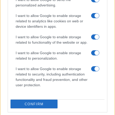
personalized advertising.
I want to allow Google to enable storage
related to analytics like cookies on web or
AV Magazine
è membro EISA dal 2019
device identifiers in apps.
all'interno del Mobile Devices Expert Group
I want to allow Google to enable storage
Per informazioni:
www.eisa.eu
related to functionality of the website or app.
I want to allow Google to enable storage
related to personalization.
Legali
-
Privacy
-
Privicy settings
Cookie
-
Pubblicità
-
Redazione
I want to allow Google to enable storage
related to security, including authentication
AV Raw s.n.c. P.iva: 02040960672
functionality and fraud prevention, and other
AV Magazine - Testata giornalistica con registrazione Tribunale di
user protection.
Teramo n. 527 del 22.12.2004
Direttore Responsabile: Emidio Frattaroli
Editore: AV Raw s.n.c. - Iscrizione ROC n. 33221
CONFIRM