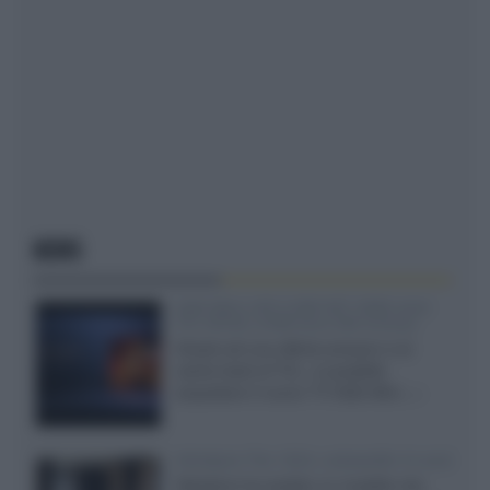
NEWS
SQD-Mini LED 5.000 NIT 2040 zone
TCL 65C8L a 838 euro IVA inclusa
Grazie ad una offerta amazon e al
cache-back di TCL, è possibile
acquistare il nuovo TV SQD-Mini...»
Velodyne The 1824, subwoofer hi-end
Velodyne ha svelato un modello che