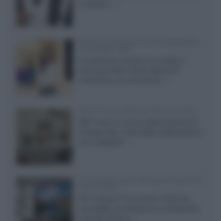
compatto,...»
Samsung Display: OLED DisplayHDR
True Black 1400
Il costruttore coreano ha svelato il
primo pannello OLED capace di
mantenere una luminanza...»
KEF LS Luxe, diffusori attivi wireless
KEF svela un nuovo sistema senza fili
di fascia alta, frutto della collaborazione
con il designer...»
LG Display: nuovi OLED più economici
a due strati
Per rendere TV e monitor OLED più
accessibili, LG Display sta sviluppando
pannelli Tandem...»