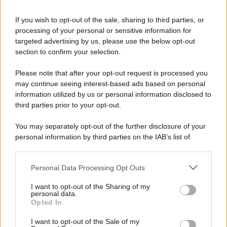
Disney+, le novità di agosto 2026
If you wish to opt-out of the sale, sharing to third parties, or
Ad agosto 2026 Disney+ Italia propone
processing of your personal or sensitive information for
il ritorno di Futurama, il nuovo evento
targeted advertising by us, please use the below opt-out
conclusivo de...»
section to confirm your selection.
Please note that after your opt-out request is processed you
may continue seeing interest-based ads based on personal
McIntosh MX124, pre-decoder A/V
con Dirac Live Room Correction
information utilized by us or personal information disclosed to
McIntosh espande la gamma con
third parties prior to your opt-out.
un'elettronica 13.4 canali, dotata di
autocalibrazione con Dirac...»
You may separately opt-out of the further disclosure of your
personal information by third parties on the IAB’s list of
downstream participants.
Novità Apple TV+ a agosto 2026: tutte
le uscite ufficiali e il calendario
Personal Data Processing Opt Outs
This information may also be disclosed by us to third parties
Apple TV+ inaugura agosto 2026 con il
on the IAB’s List of Downstream Participants that may further
ritorno di alcune delle sue produzioni
I want to opt-out of the Sharing of my
disclose it to other third parties.
personal data.
più apprezzate,...»
Opted In
Please note that this website/app uses one or more Google
services and may gather and store information including but
I want to opt-out of the Sale of my