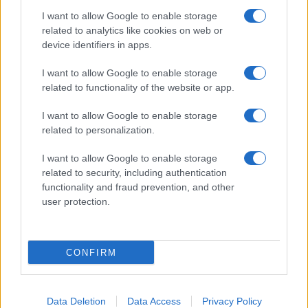
I want to allow Google to enable storage
related to analytics like cookies on web or
AV Magazine
è membro EISA dal 2019
device identifiers in apps.
all'interno del Mobile Devices Expert Group
I want to allow Google to enable storage
Per informazioni:
www.eisa.eu
related to functionality of the website or app.
I want to allow Google to enable storage
related to personalization.
Legali
-
Privacy
-
Privicy settings
Cookie
-
Pubblicità
-
Redazione
I want to allow Google to enable storage
related to security, including authentication
AV Raw s.n.c. P.iva: 02040960672
functionality and fraud prevention, and other
AV Magazine - Testata giornalistica con registrazione Tribunale di
user protection.
Teramo n. 527 del 22.12.2004
Direttore Responsabile: Emidio Frattaroli
Editore: AV Raw s.n.c. - Iscrizione ROC n. 33221
CONFIRM
Copyright © 2005 - 2026. È vietata la riproduzione, anche solo in
Data Deletion
Data Access
Privacy Policy
parte, di contenuti e grafica