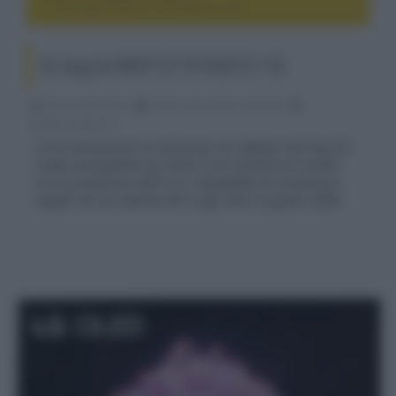
LG: bug fix HDCP 2.2 TV OLED C1 / G1
LG: bug fix HDCP 2.2 TV OLED C1 / G1
Riccardo Riondino
15 Novembre 2021, alle 09:53
display e televisori
LG ha annunciato la risoluzione via software del bug che
rende incompatibili gli OLED C1/G1 prodotti di recente
con la protezione HDCP 2.2, impedendo di visualizzare
segnali 4K con HDR da PS5 e ogni altra sorgente HDMI