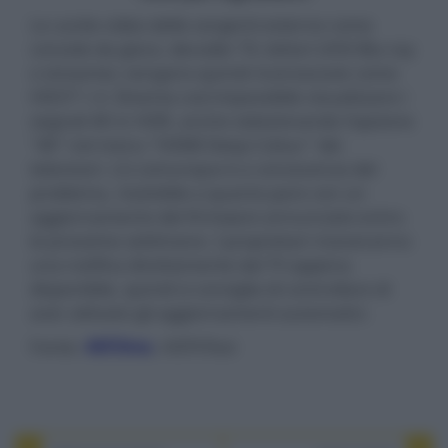
Le uscite video delle sorgenti esterne come
console da gioco, decoder TV, lettori UHD Blu-ray
o streamer, vengono quindi riconosciute come
HDCP 1.4. Diventa così impossibile visualizzare i
segnali 4K in HDR, anche selezionando l'opzione
"4K" nel menu "HDMI Deep Colour" dei
televisori. LG comunque è a conoscenza del
problema, risolvibile a quanto pare con un
aggiornamento del firmware annunciato entro
le prossime settimane. I proprietari riceveranno
una notifica direttamente dal TV appena
disponibile, quindi si consiglia di controllare di
aver attivato gli aggiornamenti automatici.
Fonte:
4KFilme
, HDTVTest