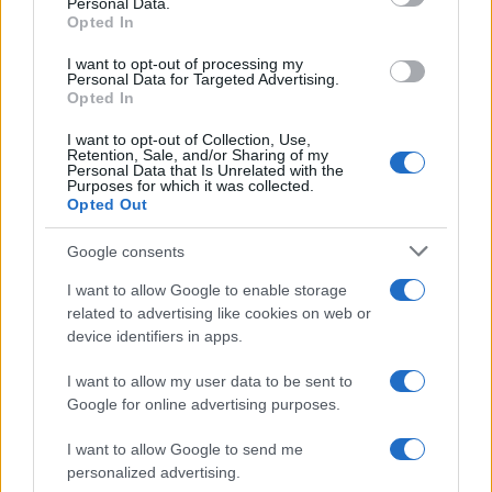
Le funzioni nascoste più utili
Personal Data.
not limited to your visit or usage behaviour. You may click to
all’interno degli smartphone
Opted In
grant or deny consent to Google and its third-party tags to
Dietro le funzioni più comuni di Android
use your data for below specified purposes in below Google
e iPhone si nascondono strumenti poco
I want to opt-out of processing my
consent section.
Personal Data for Targeted Advertising.
conosciuti...»
Opted In
I want to opt-out of Collection, Use,
Retention, Sale, and/or Sharing of my
Personal Data that Is Unrelated with the
Purposes for which it was collected.
Opted Out
Google consents
I want to allow Google to enable storage
related to advertising like cookies on web or
device identifiers in apps.
I want to allow my user data to be sent to
Google for online advertising purposes.
I want to allow Google to send me
personalized advertising.