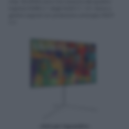
chip. Gli effetti sono che nessuno dei quattro
ingressi HDMI 2.1 degli OLED C1 / G1 riesce a
gestire segnali con protezione anticopia HDCP
2.2.
- click per ingrandire -