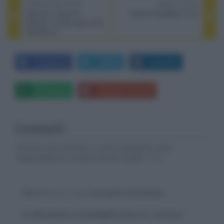
PREVIOUS POST
NEXT POST
Baymax!, arriva su
Xiaomi Soundbar 3.1ch
Disney+ la serie spin-off di
Big Hero 6
Facebook
Twitter
LinkedIn
Whatsapp
Stampa l'articolo
Commenti
Gli autori dei commenti, e non la redazione, sono
responsabili dei contenuti da loro inseriti -
Info
Devi
effettuare il login
per poter commentare
La discussione è consultabile anche
qui
, sul forum.