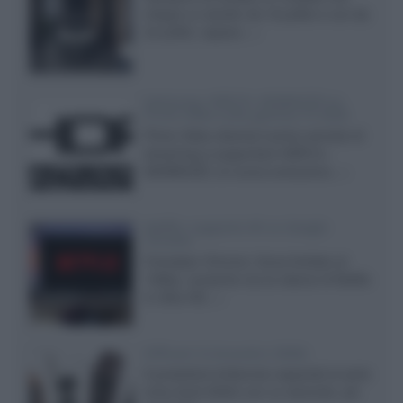
integra un woofer da 18 pollici e uno da
24 pollici, capace...»
Samsung: HDR10+ ADVANCED su
Prime Video sulla gamma TV 2026
Prime Video diventa il primo servizio di
streaming a supportare HDR10+
ADVANCED, la nuova evoluzione...»
Netflix: supporto 4K su Google
Chrome
Il browser Chrome, finora limitato al
1080p, consente ora la visione di Netflix
in Ultra HD...»
Diffusori Q Acoustics 3040c
Il produttore britannico espande la serie
entry level 3000c con un secondo, più