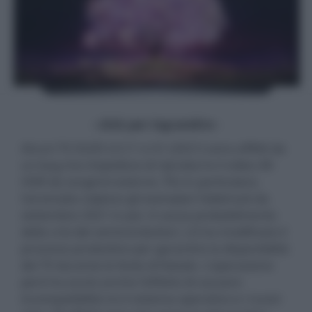
- click per ingrandire -
Alcuni TV OLED LG C1 e G1 (2021) sono afflitti da
un bug che impedisce di riprodurre il video 4K
HDR da sorgenti esterne. Più in particolare,
l'anomalia colpisce gli esemplari fabbricati da
settembre 2021 in poi. A causa probabilmente
della crisi dei semiconduttori, LG ha modificato il
processo produttivo per garantire la disponibilità
dei TV durante le feste di Natale. L'operazione
però ha avuto anche l'effetto di causare
incompatibilità tra il sistema operativo e i nuovi