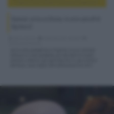
Baymax!, arriva su Disney+ la serie spin-off di Big Hero 6
Baymax!, arriva su Disney+ la serie spin-off di
Big Hero 6
Fabrizio Guerrieri
14 Novembre 2021, alle 06:30
cinema, movie e serie tv
Uscirà sulla piattaforma di Topolino la serie animata
dedicata al robot gonfiabile più adorabile di sempre
(assieme a Wall-E), spin-off di Big Hero 6, già vincitore
dell'Oscar come miglior film d'animazione nel 2015