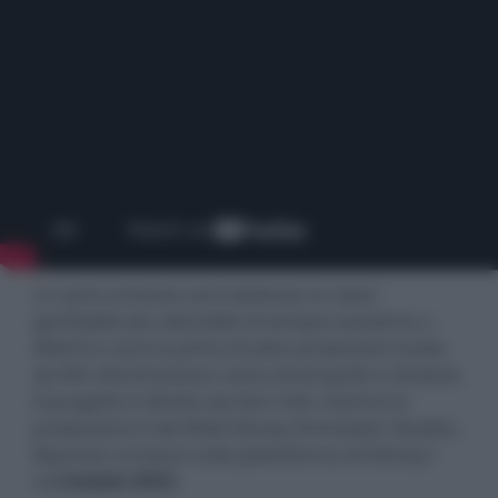
La serie animata sarà dedicata al robot
gonfiabile più adorabile di sempre (assieme a
Wall-E
) e sarà la prima di altre produzioni tratte
da film d’animazione come
Zootropolis
e
Oceania
.
Il progetto è diretto da Don Hall, mentre la
produzione è dei Walt Disney Animation Studios.
Baymax! arriverà sulla piattaforma di Disney+
nell’
estate 2022
.