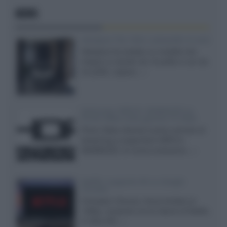
NEWS
Velodyne The 1824, subwoofer hi-end
Velodyne ha svelato un modello che
integra un woofer da 18 pollici e uno da
24 pollici, capace...»
Samsung: HDR10+ ADVANCED su
Prime Video sulla gamma TV 2026
Prime Video diventa il primo servizio di
streaming a supportare HDR10+
ADVANCED, la nuova evoluzione...»
Netflix: supporto 4K su Google
Chrome
Il browser Chrome, finora limitato al
1080p, consente ora la visione di Netflix
in Ultra HD...»