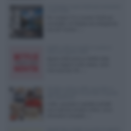
LG Display: nuovi OLED più economici
a due strati
Per rendere TV e monitor OLED più
accessibili, LG Display sta sviluppando
pannelli Tandem...»
Netflix: tutte le novità in uscita in
Italia ad agosto 2026
Agosto 2026 porta su Netflix Italia
nuove stagioni molto attese, serie
internazionali, film...»
Vendere online cuffie, auricolari e
speaker portatili tra privati: la guida
alle spedizioni
Cuffie, auricolari e speaker portatili
sono facili da vendere online, ma le
dimensioni compatte...»
Novità Sky e NOW: le uscite di agosto