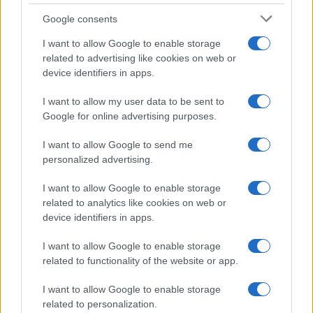
Google consents
I want to allow Google to enable storage
related to advertising like cookies on web or
device identifiers in apps.
I want to allow my user data to be sent to
Google for online advertising purposes.
I want to allow Google to send me
personalized advertising.
I want to allow Google to enable storage
related to analytics like cookies on web or
AV Magazine
è membro EISA dal 2019
device identifiers in apps.
all'interno del Mobile Devices Expert Group
I want to allow Google to enable storage
Per informazioni:
www.eisa.eu
related to functionality of the website or app.
I want to allow Google to enable storage
related to personalization.
Legali
-
Privacy
-
Privicy settings