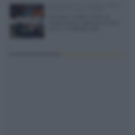
Sony Bravia 9 II vs. Hisense UR9S vs.
TCL C8L il 13 luglio a Roma
Il prossimo 13 luglio a Roma, da
Gruppo Garman, ripeteremo lo shoot-
out tra i TV RGB Mini-LED...