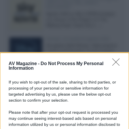
2026 tra serie, film, show e
documentari
Agosto 2026 su Sky e NOW prosegue
con House of the Dragon 3 e The
Walking Dead: Dead City 3,...»
Disney+, le novità di agosto 2026
Ad agosto 2026 Disney+ Italia propone
il ritorno di Futurama, il nuovo evento
conclusivo de...»
AV Magazine -
Do Not Process My Personal
Information
McIntosh MX124, pre-decoder A/V
If you wish to opt-out of the sale, sharing to third parties, or
con Dirac Live Room Correction
processing of your personal or sensitive information for
McIntosh espande la gamma con
targeted advertising by us, please use the below opt-out
un'elettronica 13.4 canali, dotata di
section to confirm your selection.
autocalibrazione con Dirac...»
Please note that after your opt-out request is processed you
may continue seeing interest-based ads based on personal
Novità Apple TV+ a agosto 2026: tutte
le uscite ufficiali e il calendario
information utilized by us or personal information disclosed to