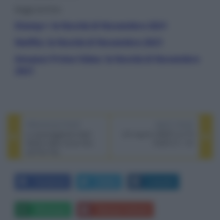
leggi anche:
Disney+: le Novità di Novembre 2021
Netflix: le Novità di Novembre 2021
Amazon Prime Video: le Novità di Novembre
2021
PREVIOUS POST
NEXT POST
Lo spumeggiante trailer
LG: bug fix HDCP 2.2 TV
italiano della nuova Sex
OLED C1 / G1
and the City
Facebook
Twitter
LinkedIn
Whatsapp
Stampa l'articolo