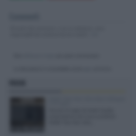
Commenti
Gli autori dei commenti, e non la redazione, sono
responsabili dei contenuti da loro inseriti -
Info
Devi
effettuare il login
per poter commentare
La discussione è consultabile anche
qui
, sul forum.
FOCUS
XGIMI Titan Noir Ultra Max a Bologna
il 23 luglio
Giovedì 23 luglio da Audio Quality,
presentazione del nuovo proiettore
XGIMI Titan Noir Ultra...