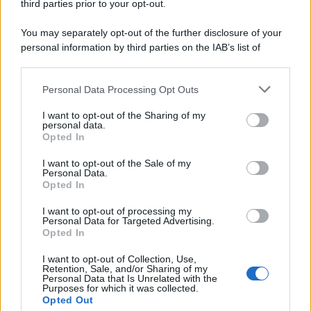
Apple TV+ inaugura agosto 2026 con il
third parties prior to your opt-out.
ritorno di alcune delle sue produzioni
più apprezzate,...»
You may separately opt-out of the further disclosure of your
personal information by third parties on the IAB’s list of
downstream participants.
Le funzioni nascoste più utili
all’interno degli smartphone
Personal Data Processing Opt Outs
This information may also be disclosed by us to third parties
Dietro le funzioni più comuni di Android
on the IAB’s List of Downstream Participants that may further
e iPhone si nascondono strumenti poco
I want to opt-out of the Sharing of my
disclose it to other third parties.
personal data.
conosciuti...»
Opted In
Please note that this website/app uses one or more Google
services and may gather and store information including but
I want to opt-out of the Sale of my
Amazon Prime Video le novità di
Personal Data.
not limited to your visit or usage behaviour. You may click to
agosto 2026
Opted In
grant or deny consent to Google and its third-party tags to
Prime Video ha annunciato le principali
use your data for below specified purposes in below Google
novità in arrivo ad agosto 2026: tra i
I want to opt-out of processing my
consent section.
Personal Data for Targeted Advertising.
titoli di punta...»
Opted In
I want to opt-out of Collection, Use,
Retention, Sale, and/or Sharing of my
Personal Data that Is Unrelated with the
Purposes for which it was collected.
Opted Out