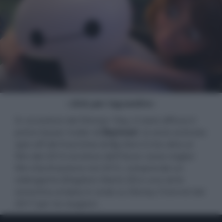
- click per ingrandire -
In occasione del Disney+ Day, è stato diffuso il
primo teaser trailer di
Baymax!
, la serie animata
spin-off del franchise di
Big Hero 6
che oltre al
film del 2014 vincitore dell'Oscar come miglior
film d'animazione nel 2015, comprende un
videogame (
Kingdom Hearts III
) e una serie
omonima andata in onda su Disney Channel dal
2017 per tre stagioni.