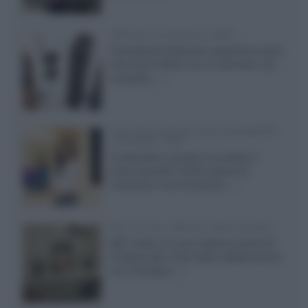
Diffusori Q Acoustics 3040c
Il produttore britannico espande la serie
entry level 3000c con un secondo, più
compatto,...»
Samsung Display: OLED DisplayHDR
True Black 1400
Il costruttore coreano ha svelato il
primo pannello OLED capace di
mantenere una luminanza...»
KEF LS Luxe, diffusori attivi wireless
KEF svela un nuovo sistema senza fili
di fascia alta, frutto della collaborazione
con il designer...»