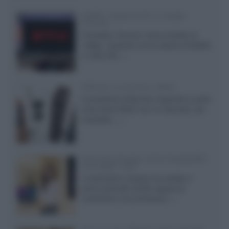
Netflix: supporto 4K su Google
Chrome
Il browser Chrome, finora limitato al
1080p, consente ora la visione di Netflix
in Ultra HD...»
Diffusori Q Acoustics 3040c
Il produttore britannico espande la serie
entry level 3000c con un secondo, più
compatto,...»
Samsung Display: OLED DisplayHDR
True Black 1400
Il costruttore coreano ha svelato il
primo pannello OLED capace di
mantenere una luminanza...»