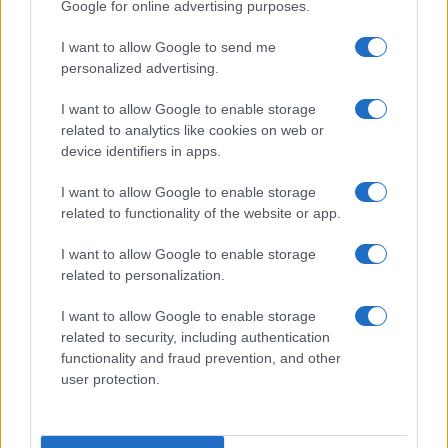
Google for online advertising purposes.
I want to allow Google to send me
personalized advertising.
I want to allow Google to enable storage
related to analytics like cookies on web or
AV Magazine
è membro EISA dal 2019
device identifiers in apps.
all'interno del Mobile Devices Expert Group
I want to allow Google to enable storage
Per informazioni:
www.eisa.eu
related to functionality of the website or app.
I want to allow Google to enable storage
related to personalization.
Legali
-
Privacy
-
Privicy settings
Cookie
-
Pubblicità
-
Redazione
I want to allow Google to enable storage
related to security, including authentication
AV Raw s.n.c. P.iva: 02040960672
functionality and fraud prevention, and other
AV Magazine - Testata giornalistica con registrazione Tribunale di
user protection.
Teramo n. 527 del 22.12.2004
Direttore Responsabile: Emidio Frattaroli
Editore: AV Raw s.n.c. - Iscrizione ROC n. 33221