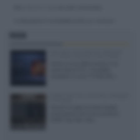
Devi
effettuare il login
per poter commentare
La discussione è consultabile anche
qui
, sul forum.
FOCUS
SQD-Mini LED 5.000 NIT 2040 zone
TCL 65C8L a 838 euro IVA inclusa
Grazie ad una offerta amazon e al
cache-back di TCL, è possibile
acquistare il nuovo TV SQD-Mini...
XGIMI Titan Noir Ultra Max a Bologna
il 23 luglio
Giovedì 23 luglio da Audio Quality,
presentazione del nuovo proiettore
XGIMI Titan Noir Ultra...