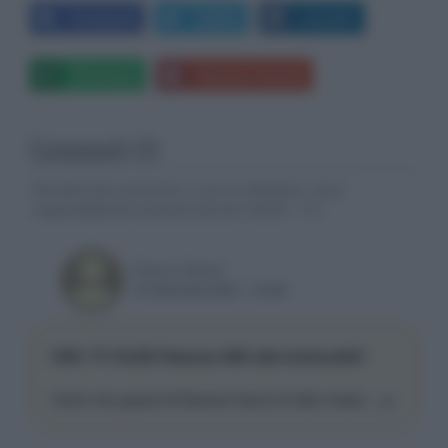
Facebook
Twitter
LinkedIn
Whatsapp
Stampa l'articolo
Commenti (1)
Gli autori dei commenti, e non la redazione, sono
responsabili dei contenuti da loro inseriti -
Info
Franco Rossi
15 Gennaio 2021, 12:48
CES: TV OLED Hisense A9G alta luminosità?
Certo che questi di Hisense hanno le idee chiare....:p