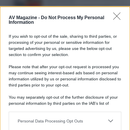
alle spedizioni
Cuffie, auricolari e speaker portatili
sono facili da vendere online, ma le
AV Magazine -
Do Not Process My Personal
dimensioni compatte...»
Information
Novità Sky e NOW: le uscite di agosto
If you wish to opt-out of the sale, sharing to third parties, or
2026 tra serie, film, show e
documentari
processing of your personal or sensitive information for
Agosto 2026 su Sky e NOW prosegue
targeted advertising by us, please use the below opt-out
con House of the Dragon 3 e The
section to confirm your selection.
Walking Dead: Dead City 3,...»
Please note that after your opt-out request is processed you
may continue seeing interest-based ads based on personal
Disney+, le novità di agosto 2026
information utilized by us or personal information disclosed to
Ad agosto 2026 Disney+ Italia propone
third parties prior to your opt-out.
il ritorno di Futurama, il nuovo evento
conclusivo de...»
You may separately opt-out of the further disclosure of your
personal information by third parties on the IAB’s list of
downstream participants.
McIntosh MX124, pre-decoder A/V
con Dirac Live Room Correction
Personal Data Processing Opt Outs
This information may also be disclosed by us to third parties
McIntosh espande la gamma con
on the IAB’s List of Downstream Participants that may further