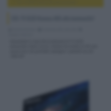
CES: TV OLED Hisense A9G alta luminosità?
CES: TV OLED Hisense A9G alta luminosità?
Riccardo Riondino
15 Gennaio 2021, alle 10:02
display e televisori
Nonostante lo stop alla produzione di TV OLED
annunciato l'anno scorso, Hisense ha svelato al CES una
nuova serie che potrebbe impiegare i pannelli evo da
1000 NIT