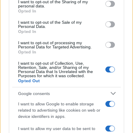
un'elettronica 13.4 canali, dotata di
I want to opt-out of the Sharing of my
disclose it to other third parties.
personal data.
autocalibrazione con Dirac...»
Opted In
Please note that this website/app uses one or more Google
services and may gather and store information including but
I want to opt-out of the Sale of my
Novità Apple TV+ a agosto 2026: tutte
Personal Data.
not limited to your visit or usage behaviour. You may click to
le uscite ufficiali e il calendario
Opted In
grant or deny consent to Google and its third-party tags to
Apple TV+ inaugura agosto 2026 con il
use your data for below specified purposes in below Google
ritorno di alcune delle sue produzioni
I want to opt-out of processing my
consent section.
Personal Data for Targeted Advertising.
più apprezzate,...»
Opted In
I want to opt-out of Collection, Use,
Retention, Sale, and/or Sharing of my
Personal Data that Is Unrelated with the
Purposes for which it was collected.
Opted Out
Google consents
I want to allow Google to enable storage
related to advertising like cookies on web or
device identifiers in apps.
I want to allow my user data to be sent to