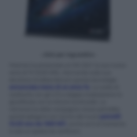
- click per ingrandire -
Hisense ha presentato al CES 2021 la sua nuova
serie di TV OLED A9G, ritornando sulla sua
decisione di abbandonare questa tecnologia
annunciata meno di un anno fa
. La scelta di
sostituirla con gli LCD a doppia modulazione fu
giustificata con la minore luminosità. La
retromarcia della compagnia cinese potrebbe
quindi spiegarsi con l'arrivo dei nuovi
pannelli
OLED evo da 1000 NIT,
anche se è al momento
è solo un ipotesi da verificare.