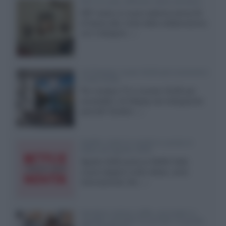
KEF LS Luxe, diffusori attivi wireless
KEF svela un nuovo sistema senza fili
di fascia alta, frutto della collaborazione
con il designer...»
LG Display: nuovi OLED più economici
a due strati
Per rendere TV e monitor OLED più
accessibili, LG Display sta sviluppando
pannelli Tandem...»
Netflix: tutte le novità in uscita in
Italia ad agosto 2026
Agosto 2026 porta su Netflix Italia
nuove stagioni molto attese, serie
internazionali, film...»
Vendere online cuffie, auricolari e
speaker portatili tra privati: la guida