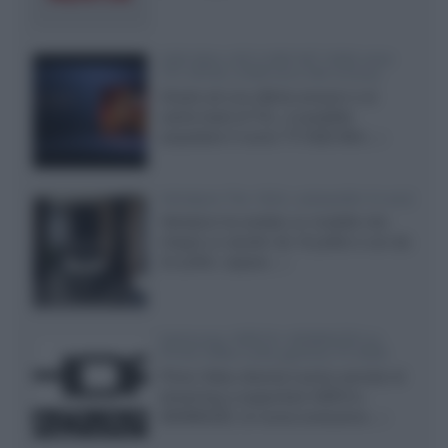
SQD-Mini LED 5.000 NIT 2040 zone
TCL 65C8L a 838 euro IVA inclusa
Grazie ad una offerta amazon e al
cache-back di TCL, è possibile
acquistare il nuovo TV SQD-Mini...»
Velodyne The 1824, subwoofer hi-end
Velodyne ha svelato un modello che
integra un woofer da 18 pollici e uno da
24 pollici, capace...»
Samsung: HDR10+ ADVANCED su
Prime Video sulla gamma TV 2026
Prime Video diventa il primo servizio di
streaming a supportare HDR10+
ADVANCED, la nuova evoluzione...»