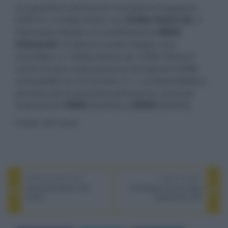
Le specifiche dichiarate includono il supporto
HDR10+ e Dolby Vision con
Dolby Vision IQ
, il
Filmmaker Mode e la certificazione
IMAX
Enhanced
. Il sistema audio integra una
soundbar 2.1 Dolby Atmos da 120W. Nessun
cenno invece sulla presenza di ingressi HDMI
compatibili con le funzioni 2.1. La disponibilità è
prevista per la prossima primavera, ai prezzi
indicativi di
1990€
(55A9G) e
2990€
(65A9G).
Fonte: AV Cesar
PREVIOUS POST
NEXT POST
Samsung Galaxy S21
LG Display rinvia lo stop
Event
produzione LCD