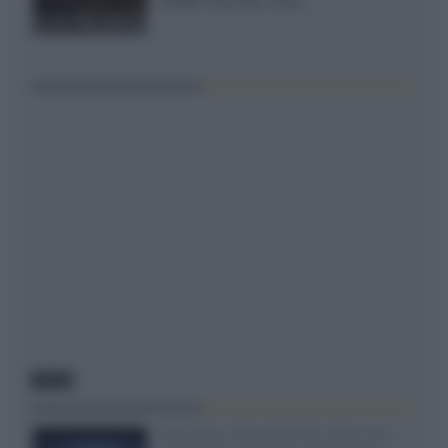
XGIMI Titan Noir Ultra...
NEWS
SQD-Mini LED 5.000 NIT 2040 zone
TCL 65C8L a 838 euro IVA inclusa