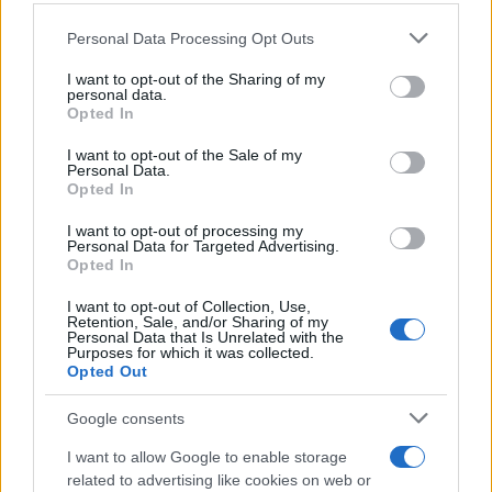
Novità Apple TV+ a agosto 2026: tutte
le uscite ufficiali e il calendario
Personal Data Processing Opt Outs
This information may also be disclosed by us to third parties
Apple TV+ inaugura agosto 2026 con il
on the IAB’s List of Downstream Participants that may further
ritorno di alcune delle sue produzioni
I want to opt-out of the Sharing of my
disclose it to other third parties.
personal data.
più apprezzate,...»
Opted In
Please note that this website/app uses one or more Google
services and may gather and store information including but
I want to opt-out of the Sale of my
Le funzioni nascoste più utili
Personal Data.
not limited to your visit or usage behaviour. You may click to
all’interno degli smartphone
Opted In
grant or deny consent to Google and its third-party tags to
Dietro le funzioni più comuni di Android
use your data for below specified purposes in below Google
e iPhone si nascondono strumenti poco
I want to opt-out of processing my
consent section.
Personal Data for Targeted Advertising.
conosciuti...»
Opted In
I want to opt-out of Collection, Use,
Retention, Sale, and/or Sharing of my
Personal Data that Is Unrelated with the
Purposes for which it was collected.
Opted Out
Google consents
I want to allow Google to enable storage
related to advertising like cookies on web or