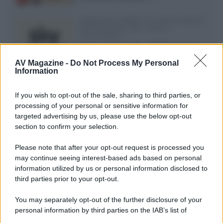
Novità Sky e NOW: le uscite di agosto
2026 tra serie, film, show e
documentari
Agosto 2026 su Sky e NOW prosegue
con House of the Dragon 3 e The
AV Magazine -
Do Not Process My Personal
Walking Dead: Dead City 3,...»
Information
Disney+, le novità di agosto 2026
If you wish to opt-out of the sale, sharing to third parties, or
Ad agosto 2026 Disney+ Italia propone
processing of your personal or sensitive information for
il ritorno di Futurama, il nuovo evento
targeted advertising by us, please use the below opt-out
conclusivo de...»
section to confirm your selection.
Please note that after your opt-out request is processed you
may continue seeing interest-based ads based on personal
McIntosh MX124, pre-decoder A/V
con Dirac Live Room Correction
information utilized by us or personal information disclosed to
McIntosh espande la gamma con
third parties prior to your opt-out.
un'elettronica 13.4 canali, dotata di
autocalibrazione con Dirac...»
You may separately opt-out of the further disclosure of your
personal information by third parties on the IAB’s list of
downstream participants.