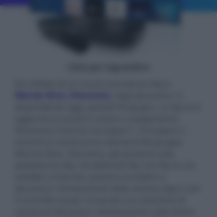
- click per ingrandire -
Per effetto di un nuovo accordo tra Sky e
Warner Bros. Discovery
, l’app discovery+ è
disponibili da oggi, giovedì 30 giugno, su Sky Q in
aggiunta ai canali in chiato e a pagamento
Discovery Channel, Eurosport 1, Eurosport 2 ,
nonché ai contenuti on demand del gruppo
Warner Bros. Discovery, già presenti sulla
piattaforma Sky. Gli abbonati Sky con Sky Q, via
satellite o internet, possono accedere a
discovery+ direttamente dalla sezione App o con
il controllo vocale, trovando una selezione di
contenuti discovery+ direttamente nella Home