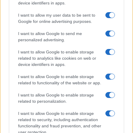
device identifiers in apps.
I want to allow my user data to be sent to
Google for online advertising purposes.
I want to allow Google to send me
personalized advertising.
I want to allow Google to enable storage
related to analytics like cookies on web or
AV Magazine
è membro EISA dal 2019
device identifiers in apps.
all'interno del Mobile Devices Expert Group
I want to allow Google to enable storage
Per informazioni:
www.eisa.eu
related to functionality of the website or app.
I want to allow Google to enable storage
related to personalization.
Legali
-
Privacy
-
Privicy settings
Cookie
-
Pubblicità
-
Redazione
I want to allow Google to enable storage
related to security, including authentication
AV Raw s.n.c. P.iva: 02040960672
functionality and fraud prevention, and other
AV Magazine - Testata giornalistica con registrazione Tribunale di
user protection.