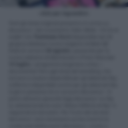
- click per ingrandire -
Tanti gli show originali presenti e in arrivo su
discovery+: dal nuovissimo
Tailor Made - Chi ha la
stoffa?
con
Tommaso Zorzi
(disponibile dal 28
giugno) all’attesa nuova stagione di
Bake Off
Italia
(in arrivo il
26 agosto
), passando per la
nuova edizione di
Matrimonio a Prima Vista
(dal
15 luglio
), i programmi di genere crime, i
documentari fino agli show del wrestling, che
tornano a essere disponibili per gli abbonati Sky.
L’offerta è disponibile anche per gli abbonati Sky
Q già in possesso di un account discovery+. Si
potrà attivarla aprendo l’app discovery+ su Sky
Q, selezionando la voce “Attiva l’offerta di Sky” e
seguendo le istruzioni. Per fruire del servizio
discovery+ sarà necessario anche inserire le
credenziali dell’account discovery+, creato o