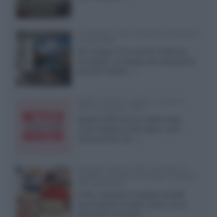
LG Display: nuovi OLED più economici
a due strati
Per rendere TV e monitor OLED più
accessibili, LG Display sta sviluppando
pannelli Tandem...»
Netflix: tutte le novità in uscita in
Italia ad agosto 2026
Agosto 2026 porta su Netflix Italia
nuove stagioni molto attese, serie
internazionali, film...»
Vendere online cuffie, auricolari e
speaker portatili tra privati: la guida
alle spedizioni
Cuffie, auricolari e speaker portatili
sono facili da vendere online, ma le
dimensioni compatte...»