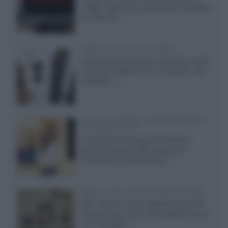
1080p, consente ora la visione di Netflix
in Ultra HD...»
Diffusori Q Acoustics 3040c
Il produttore britannico espande la serie
entry level 3000c con un secondo, più
compatto,...»
Samsung Display: OLED DisplayHDR
True Black 1400
Il costruttore coreano ha svelato il
primo pannello OLED capace di
mantenere una luminanza...»
KEF LS Luxe, diffusori attivi wireless
KEF svela un nuovo sistema senza fili
di fascia alta, frutto della collaborazione
con il designer...»