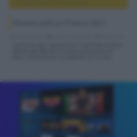
Discovery+ gratis per 12 mesi su Sky Q
Discovery+ gratis per 12 mesi su Sky Q
Riccardo Riondino
30 Giugno 2022, alle 09:03
media, hd e 4k
A partire da oggi, l'app discovery+ è disponibile su Sky Q,
offrendo agli abbonati la sottoscrizione gratuita del
piano "Intrattenimento con pubblicità" per un anno