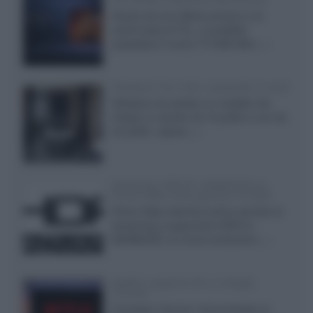
Grazie ad una offerta amazon e al
cache-back di TCL, è possibile
acquistare il nuovo TV SQD-Mini...»
Velodyne The 1824, subwoofer hi-end
Velodyne ha svelato un modello che
integra un woofer da 18 pollici e uno da
24 pollici, capace...»
Samsung: HDR10+ ADVANCED su
Prime Video sulla gamma TV 2026
Prime Video diventa il primo servizio di
streaming a supportare HDR10+
ADVANCED, la nuova evoluzione...»
Netflix: supporto 4K su Google
Chrome
Il browser Chrome, finora limitato al