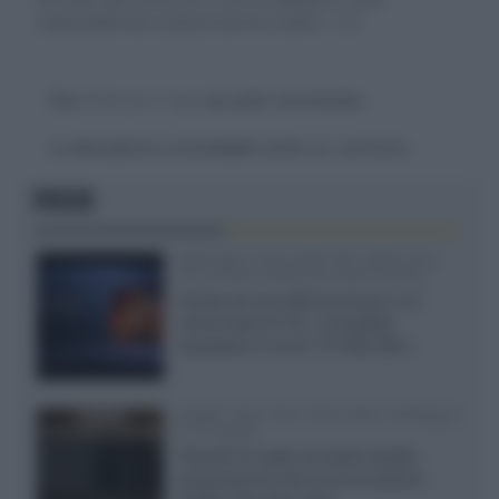
responsabili dei contenuti da loro inseriti -
Info
Devi
effettuare il login
per poter commentare
La discussione è consultabile anche
qui
, sul forum.
FOCUS
SQD-Mini LED 5.000 NIT 2040 zone
TCL 65C8L a 838 euro IVA inclusa
Grazie ad una offerta amazon e al
cache-back di TCL, è possibile
acquistare il nuovo TV SQD-Mini...
XGIMI Titan Noir Ultra Max a Bologna
il 23 luglio
Giovedì 23 luglio da Audio Quality,
presentazione del nuovo proiettore