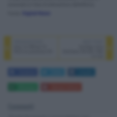
associato in fase di attivazione dell’offerta.
Fonte:
Digital-News
PREVIOUS POST
NEXT POST
Sony: fix VRR per TV
Synology nuova
FALD con processore XR
DiskStation DS1522+ NAS
a 5 vani
Facebook
Twitter
LinkedIn
Whatsapp
Stampa l'articolo
Commenti
Gli autori dei commenti, e non la redazione, sono