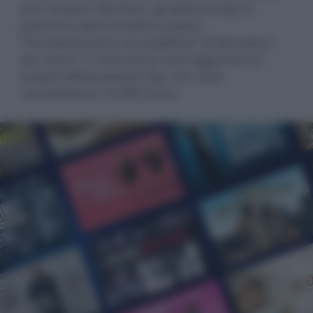
di Q. Grazie a Sky Extra, gli abbonati Sky Q
potranno aderire inoltre al piano
“Intrattenimento con pubblicità” di discovery+
per i primi 12 mesi senza costi aggiuntivi sul
proprio abbonamento Sky, che costa
normalmente 19,99€ l'anno.