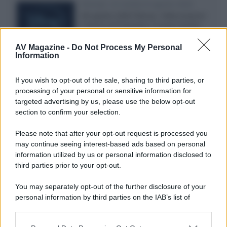
Disney+, le novità di agosto 2026
Ad agosto 2026 Disney+ Italia propone
il ritorno di Futurama, il nuovo evento
conclusivo de...»
AV Magazine -
Do Not Process My Personal
Information
McIntosh MX124, pre-decoder A/V
If you wish to opt-out of the sale, sharing to third parties, or
con Dirac Live Room Correction
processing of your personal or sensitive information for
McIntosh espande la gamma con
targeted advertising by us, please use the below opt-out
un'elettronica 13.4 canali, dotata di
section to confirm your selection.
autocalibrazione con Dirac...»
Please note that after your opt-out request is processed you
may continue seeing interest-based ads based on personal
Novità Apple TV+ a agosto 2026: tutte
le uscite ufficiali e il calendario
information utilized by us or personal information disclosed to
Apple TV+ inaugura agosto 2026 con il
third parties prior to your opt-out.
ritorno di alcune delle sue produzioni
più apprezzate,...»
You may separately opt-out of the further disclosure of your
personal information by third parties on the IAB’s list of
downstream participants.
Le funzioni nascoste più utili
all’interno degli smartphone