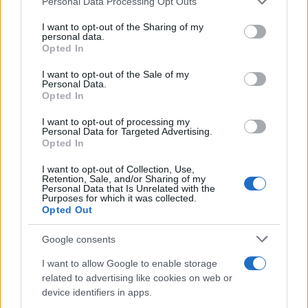
Personal Data Processing Opt Outs
This information may also be disclosed by us to third parties
Dietro le funzioni più comuni di Android
on the IAB’s List of Downstream Participants that may further
e iPhone si nascondono strumenti poco
I want to opt-out of the Sharing of my
disclose it to other third parties.
personal data.
conosciuti...»
Opted In
Please note that this website/app uses one or more Google
services and may gather and store information including but
I want to opt-out of the Sale of my
Amazon Prime Video le novità di
Personal Data.
not limited to your visit or usage behaviour. You may click to
agosto 2026
Opted In
grant or deny consent to Google and its third-party tags to
Prime Video ha annunciato le principali
use your data for below specified purposes in below Google
novità in arrivo ad agosto 2026: tra i
I want to opt-out of processing my
consent section.
Personal Data for Targeted Advertising.
titoli di punta...»
Opted In
I want to opt-out of Collection, Use,
Retention, Sale, and/or Sharing of my
Personal Data that Is Unrelated with the
Purposes for which it was collected.
Opted Out
Google consents
I want to allow Google to enable storage
related to advertising like cookies on web or
device identifiers in apps.