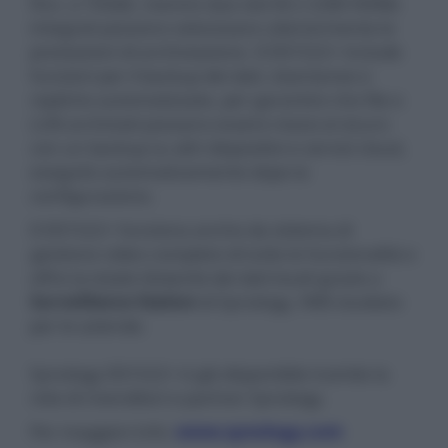
fino a 10GbE, mentre due slot M.2 2280 NVMe
integrati possono velocizzare ulteriormente le
prestazioni di archiviazione. Il DS1522+ include
funzioni per il backup dei dati, istantanee e
repliche automatizzate, per garantire che file e
LUN archiviati possano essere messi al sicuro
con un backup su altri dispositivi e servizi cloud,
eseguito automaticamente dopo la
configurazione.
Il DS1522+ funziona anche da sistema di
gestione video completo di tutte le funzionalità e
offre la totale titolarità dei dati locali grazie a
Surveillance Station
di Synology, VMS studiato
per le aziende.
Synology DS1522+ è già disponibile tramite la
rete di rivenditori e partner Synology.
Per maggiori info:
www.synology.com