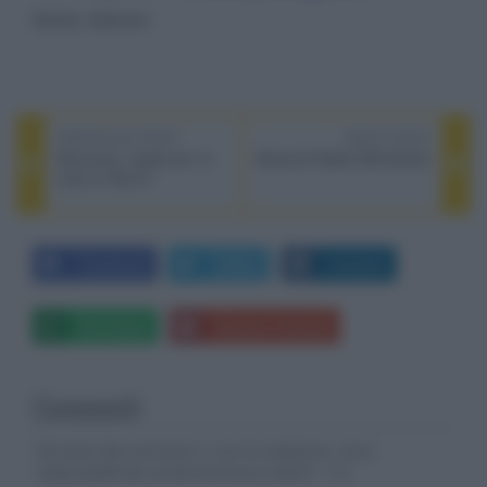
fonte:
Axicom
PREVIOUS POST
NEXT POST
Discovery+ gratis per 12
Musical Fidelity MX-Stream
mesi su Sky Q
Facebook
Twitter
LinkedIn
Whatsapp
Stampa l'articolo
Commenti
Gli autori dei commenti, e non la redazione, sono
responsabili dei contenuti da loro inseriti -
Info