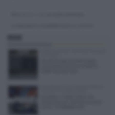
Devi
effettuare il login
per poter commentare
La discussione è consultabile anche
qui
, sul forum.
FOCUS
XGIMI Titan Noir Ultra Max a Bologna
il 23 luglio
Giovedì 23 luglio da Audio Quality,
presentazione del nuovo proiettore
XGIMI Titan Noir Ultra...
Sony Bravia 9 II vs. Hisense UR9S vs.
TCL C8L il 13 luglio a Roma
Il prossimo 13 luglio a Roma, da
Gruppo Garman, ripeteremo lo shoot-
out tra i TV RGB Mini-LED...