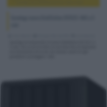
Synology nuova DiskStation DS1522+ NAS a 5 vani
Synology nuova DiskStation DS1522+ NAS a 5
vani
Franco Baiocchi
30 Giugno 2022, alle 09:50
av professional
Synology ha annunciato la nuova DiskStation DS1522+ a
5 vani, che va ad arricchire la sua linea Plus di dispositivi
di archiviazione all-in-one che aiutano utenti di ogni
grandezza a proteggere i dati.