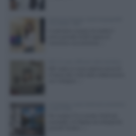
Samsung Display: OLED DisplayHDR
True Black 1400
Il costruttore coreano ha svelato il
primo pannello OLED capace di
mantenere una luminanza...»
KEF LS Luxe, diffusori attivi wireless
KEF svela un nuovo sistema senza fili
di fascia alta, frutto della collaborazione
con il designer...»
LG Display: nuovi OLED più economici
a due strati
Per rendere TV e monitor OLED più
accessibili, LG Display sta sviluppando
pannelli Tandem...»