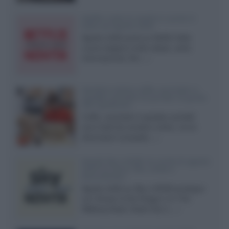
Netflix: tutte le novità in uscita in
Italia ad agosto 2026
Agosto 2026 porta su Netflix Italia
nuove stagioni molto attese, serie
internazionali, film...»
Vendere online cuffie, auricolari e
speaker portatili tra privati: la guida
alle spedizioni
Cuffie, auricolari e speaker portatili
sono facili da vendere online, ma le
dimensioni compatte...»
Novità Sky e NOW: le uscite di agosto
2026 tra serie, film, show e
documentari
Agosto 2026 su Sky e NOW prosegue
con House of the Dragon 3 e The
Walking Dead: Dead City 3,...»