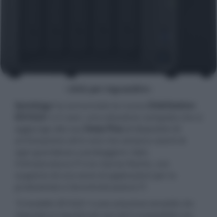
- click per ingrandire -
Synology
ha annunciato la nuova
DiskStation
DS1522+
a 5 vani, una soluzione compatta che si
aggiunge alla sua
linea Plus
di dispositivi di
archiviazione all-in-one che aiutano utenti di
ogni grandezza a proteggere i dati,
l'infrastruttura IT e le risorse fisiche, con
supporto di una serie di applicazioni per la
produttività e l’amministrazione IT.
"Il modello DS1522+ è una soluzione versatile che
risponde ai requisiti più vari ed è compatibile con