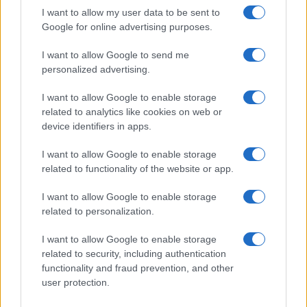
I want to allow my user data to be sent to
Google for online advertising purposes.
I want to allow Google to send me
personalized advertising.
I want to allow Google to enable storage
related to analytics like cookies on web or
AV Magazine
è membro EISA dal 2019
device identifiers in apps.
all'interno del Mobile Devices Expert Group
I want to allow Google to enable storage
Per informazioni:
www.eisa.eu
related to functionality of the website or app.
I want to allow Google to enable storage
related to personalization.
Legali
-
Privacy
-
Privicy settings
Cookie
-
Pubblicità
-
Redazione
I want to allow Google to enable storage
related to security, including authentication
AV Raw s.n.c. P.iva: 02040960672
functionality and fraud prevention, and other
AV Magazine - Testata giornalistica con registrazione Tribunale di
user protection.
Teramo n. 527 del 22.12.2004
Direttore Responsabile: Emidio Frattaroli