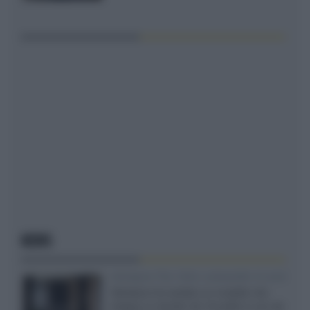
NEWS
Velodyne The 1824, subwoofer hi-end
Velodyne ha svelato un modello che
integra un woofer da 18 pollici e uno da