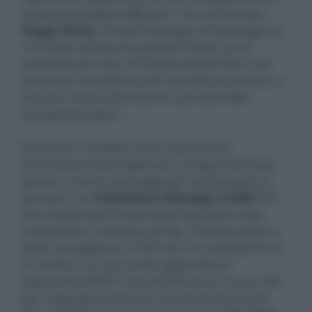
numerosi ambienti differenti"
, ha confermato
Peggy Weng
, Product Manager di Synology Inc.
"La nuova opzione di upgrade 10GbE con la
scalabilità per altre 10 unità fa del DS1522+ una
soluzione conveniente sotto il profilo economico, e
che può crescere facilmente a seconda delle
necessità del team"
.
Il DS1522+ è adatto come soluzione di
archiviazione principale per configurazioni più
piccole o come nodo edge per distribuzioni su
più sedi. Con
DiskStation Manager (DSM) 7.1
,
sono disponibili funzionalità di gestione dati,
condivisione completa dei file, collaborazione e
video sorveglianza. Il DS1522+ è scalabile fino a
15 unità e con due unità aggiuntive di
espansione DX517 ed è dotato di un nuovo slot
per l'upgrade di rete che consente di arrivare