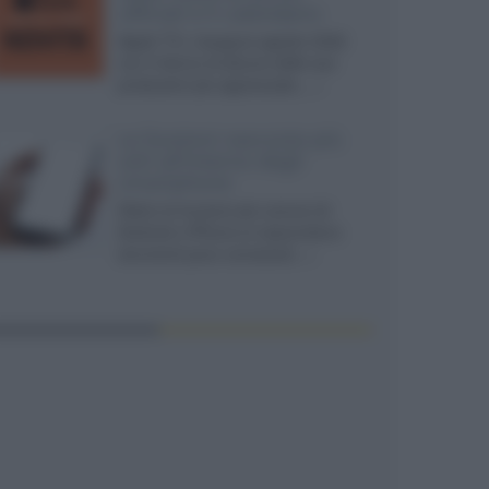
ufficiali e il calendario
Apple TV+ inaugura agosto 2026
con il ritorno di alcune delle sue
produzioni più apprezzate,...»
Le funzioni nascoste più
utili all’interno degli
smartphone
Dietro le funzioni più comuni di
Android e iPhone si nascondono
strumenti poco conosciuti...»