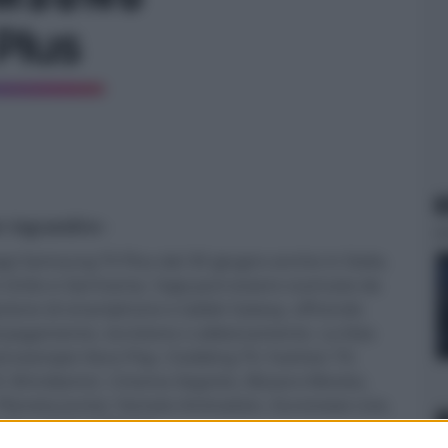
N
er ingrandire -
pp Samsung TV Plus dal 30 giugno anche in Italia.
 Unito e Germania, l'app può essere scaricata da
ezione di smartphone e tablet Galaxy, offrendo
 di pagamento, iscrizione o abbonamento. La lista
ad esempio Vevo Pop, Clubbing TV, Fashion TV,
TV, Brindiamo!, Cinema Segreto, Bizzaro Movies,
 Planeta Junior, Yamato Animation, Euronews Live,
las e Cuore Ribelle.