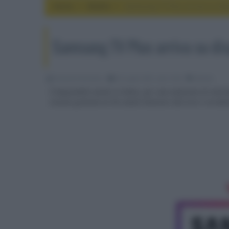
Home
mobile
Samsung TV Plus arriva su disp
Samsung TV Plus arriva su dis
Riccardo Riondino
02 Luglio 2021, alle 13:02
mobile
È disponibile anche in Italia, per una selezione di smar
visione gratuita di 46 canali televisivi dal vivo e on