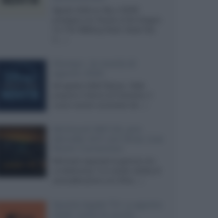
Agosto 2026 su Sky e NOW
prosegue con House of the Dragon
3 e The Walking Dead: Dead City
3,...»
Disney+, le novità di
agosto 2026
Ad agosto 2026 Disney+ Italia
propone il ritorno di Futurama, il
nuovo evento conclusivo de...»
McIntosh MX124, pre-
decoder A/V con Dirac Live
Room Correction
McIntosh espande la gamma con
un'elettronica 13.4 canali, dotata di
autocalibrazione con Dirac...»
Novità Apple TV+ a agosto
2026: tutte le uscite