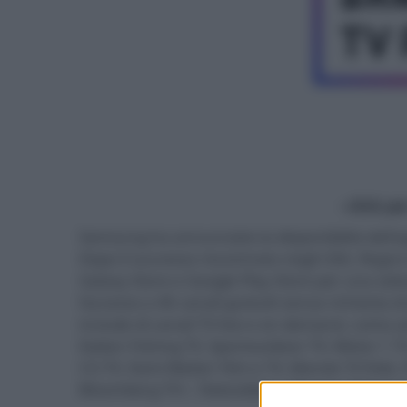
- click p
Samsung ha annunciato la disponibilità dell'a
Dopo il successo riscontrato negli USA, Regno
Galaxy Store e Google Play Store per una sel
l’accesso a 46 canali gratuiti senza richiesta
include di canali TV live e on demand, come 
Italian Fishing TV, Sportoutdoor TV, Motor 1 
CG TV, Dark Matter Film e TV, Mondo TV Kids,
Bloomberg TV+, Teletubbies, Televisa Telenove