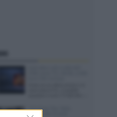
EWS
SQD-Mini LED 5.000 NIT
2040 zone TCL 65C8L a 838
euro IVA inclusa
Grazie ad una offerta amazon e al
cache-back di TCL, è possibile
acquistare il nuovo TV SQD-Mini...»
Velodyne The 1824,
subwoofer hi-end