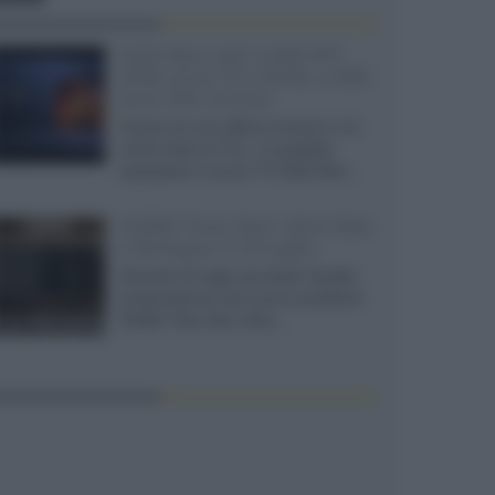
SQD-Mini LED 5.000 NIT
2040 zone TCL 65C8L a 838
euro IVA inclusa
Grazie ad una offerta amazon e al
cache-back di TCL, è possibile
acquistare il nuovo TV SQD-Mini...
XGIMI Titan Noir Ultra Max
a Bologna il 23 luglio
Giovedì 23 luglio da Audio Quality,
presentazione del nuovo proiettore
XGIMI Titan Noir Ultra...