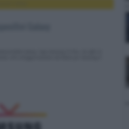
ositivi Galaxy
positivi Galaxy
tphone/tablet Galaxy, l'app Samsung TV Plus, che offre la
-demand, oltre all'aggiornamento tab Watch per Samsung O