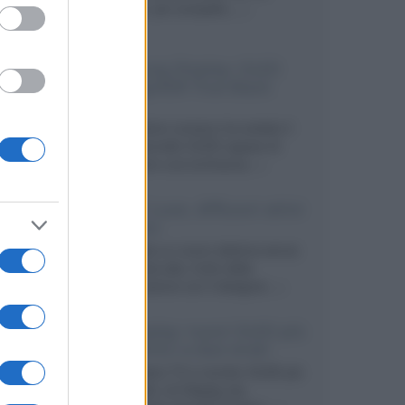
secondo, più compatto,...»
Samsung Display: OLED
DisplayHDR True Black
1400
Il costruttore coreano ha svelato il
primo pannello OLED capace di
mantenere una luminanza...»
KEF LS Luxe, diffusori attivi
wireless
KEF svela un nuovo sistema senza
fili di fascia alta, frutto della
collaborazione con il designer...»
LG Display: nuovi OLED più
economici a due strati
Per rendere TV e monitor OLED più
accessibili, LG Display sta