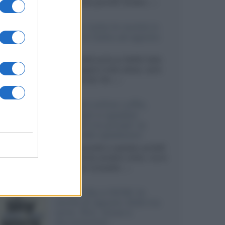
sviluppando pannelli Tandem...»
Netflix: tutte le novità in
uscita in Italia ad agosto
2026
Agosto 2026 porta su Netflix Italia
nuove stagioni molto attese, serie
internazionali, film...»
Vendere online cuffie,
auricolari e speaker
portatili tra privati: la
guida alle spedizioni
Cuffie, auricolari e speaker portatili
sono facili da vendere online, ma le
dimensioni compatte...»
Novità Sky e NOW: le
uscite di agosto 2026 tra
serie, film, show e
documentari