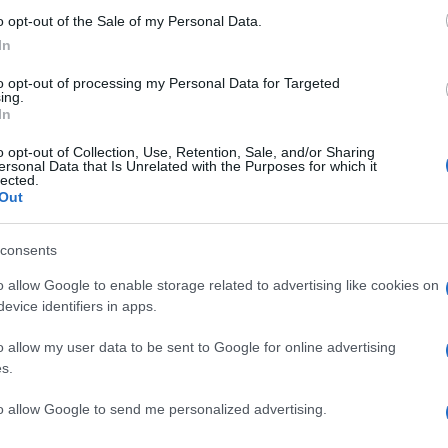
o opt-out of the Sale of my Personal Data.
er ingrandire -
In
à anche la tab Watch in Italia. Con un unico
to opt-out of processing my Personal Data for Targeted
ing.
ardare i migliori programmi di TV Plus
In
g O offre inoltre una pagina di riferimento da
time notizie, leggere articoli curati appositamente
o opt-out of Collection, Use, Retention, Sale, and/or Sharing
ersonal Data that Is Unrelated with the Purposes for which it
iari.
lected.
Out
anager Italy TV Plus, ESBO ha commentato:
 di tutto quello che facciamo. Il lancio di Samsung TV
consents
ci consentirà di offrire agli utenti ulteriori
pondendo ad ogni stile di vita. Gli utenti possono
o allow Google to enable storage related to advertising like cookies on
onalizzando la propria esperienza visiva con TV Plus,
evice identifiers in apps.
iati film e serie TV, vari canali musicali, di
o allow my user data to be sent to Google for online advertising
nimento, dedicandosi ai giochi e, nei prossimi mesi,
s.
ng O. Queste app garantiranno agli utenti l’accesso
omento, a casa o in movimento
”.
to allow Google to send me personalized advertising.
it/smart-tv/samsung-tv-plus