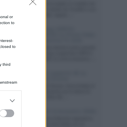
Velodyne ha svelato un modello che
integra un woofer da 18 pollici e uno
da 24 pollici, capace...»
sonal or
ection to
Samsung: HDR10+
ADVANCED su Prime Video
sulla gamma TV 2026
nterest-
closed to
Prime Video diventa il primo servizio
di streaming a supportare HDR10+
ADVANCED, la nuova evoluzione...»
 third
Netflix: supporto 4K su
Google Chrome
Downstream
Il browser Chrome, finora limitato al
1080p, consente ora la visione di
Netflix in Ultra HD...»
er and store
to grant or
ed purposes
Diffusori Q Acoustics 3040c
Il produttore britannico espande la
serie entry level 3000c con un