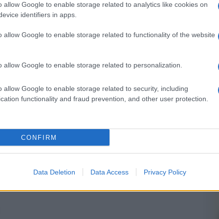
o allow Google to enable storage related to analytics like cookies on
evice identifiers in apps.
o allow Google to enable storage related to functionality of the website
NEXT POST
o allow Google to enable storage related to personalization.
Netflix | Beckett, con JD Washington e
Alicia Vikander
o allow Google to enable storage related to security, including
cation functionality and fraud prevention, and other user protection.
Whatsapp
Stampa l'articolo
CONFIRM
Data Deletion
Data Access
Privacy Policy
nsabili dei contenuti da loro inseriti -
Info