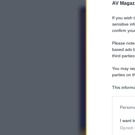
AV Magaz
If you wish 
sensitive in
confirm your
Please note
based ads b
third parties
You may sepa
parties on t
This informa
Participants
Please note
Persona
information 
deny consent
I want t
in below Go
Opted 