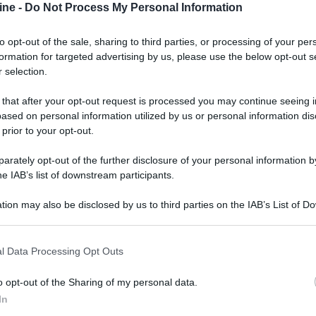
ine -
Do Not Process My Personal Information
to opt-out of the sale, sharing to third parties, or processing of your per
formation for targeted advertising by us, please use the below opt-out s
 selection.
 that after your opt-out request is processed you may continue seeing i
ased on personal information utilized by us or personal information dis
 prior to your opt-out.
rately opt-out of the further disclosure of your personal information by
he IAB’s list of downstream participants.
tion may also be disclosed by us to third parties on the IAB’s List of 
 that may further disclose it to other third parties.
 that this website/app uses one or more Google services and may gath
l Data Processing Opt Outs
including but not limited to your visit or usage behaviour. You may click 
 to Google and its third-party tags to use your data for below specifi
o opt-out of the Sharing of my personal data.
ogle consent section.
In