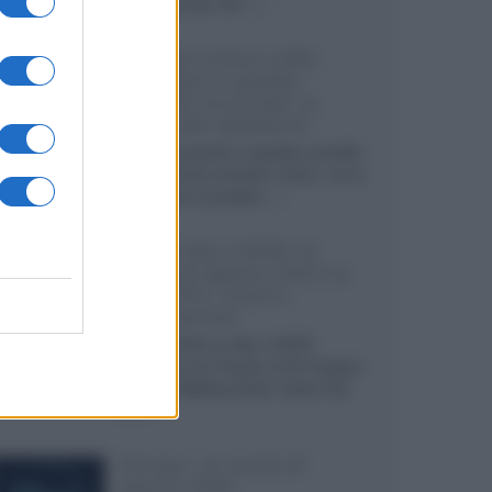
internazionali, film...»
Vendere online cuffie,
auricolari e speaker
portatili tra privati: la
guida alle spedizioni
Cuffie, auricolari e speaker portatili
sono facili da vendere online, ma le
dimensioni compatte...»
Novità Sky e NOW: le
uscite di agosto 2026 tra
serie, film, show e
documentari
Agosto 2026 su Sky e NOW
prosegue con House of the Dragon
3 e The Walking Dead: Dead City
3,...»
Disney+, le novità di
agosto 2026