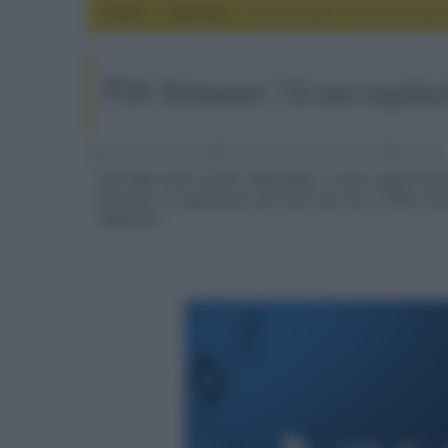
Home
gaming
PS4: firmware 7.0 con regola
PS4: firmware 7.0 con regola
Riccardo Riondino
17 Settembre 2019, alle 09:07
gaming
Dovrebbe essere presto disponibile il nuovo aggiornamen
introduce la regolazione del livello del nero e della lum
download