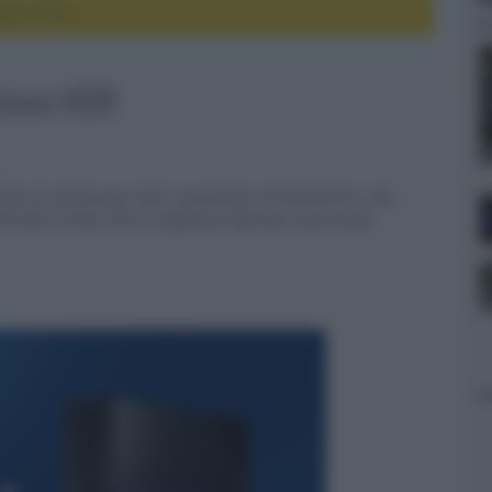
zione HDR
zione HDR
to di sistema per tutti i proprietari di PS4/PS4 Pro, che
inosità in HDR, oltre a migliorare funzioni come l'auto-