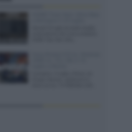
XGIMI Titan Noir Ultra Max
a Bologna il 23 luglio
Giovedì 23 luglio da Audio Quality,
presentazione del nuovo proiettore
XGIMI Titan Noir Ultra...
Sony Bravia 9 II vs. Hisense
UR9S vs. TCL C8L il 13
luglio a Roma
Il prossimo 13 luglio a Roma, da
Gruppo Garman, ripeteremo lo
shoot-out tra i TV RGB Mini-LED...