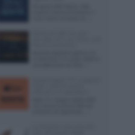
Ad agosto 2026 Disney+ Italia
propone il ritorno di Futurama, il
nuovo evento conclusivo de...»
McIntosh MX124, pre-
decoder A/V con Dirac Live
Room Correction
McIntosh espande la gamma con
un'elettronica 13.4 canali, dotata di
autocalibrazione con Dirac...»
Novità Apple TV+ a agosto
2026: tutte le uscite
ufficiali e il calendario
Apple TV+ inaugura agosto 2026
con il ritorno di alcune delle sue
produzioni più apprezzate,...»
Le funzioni nascoste più
utili all’interno degli