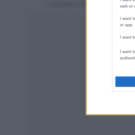
La discussione è consultabile anche
qui
, sul
web or d
I want t
or app.
I want t
I want t
authenti