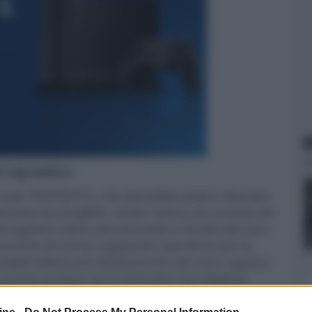
N
er ingrandire -
.0 per PS4/PS4 Pro, che dovrebbe essere rilasciato
Secondo GamingBolt, i tester hanno ora accesso ad
golare il picco di luminosità e il livello del nero
eviste di norma regolazioni specifiche per la
ibile effettuarle direttamente dal menu opzioni
quanto avviene con il contrasto o la nitidezza.