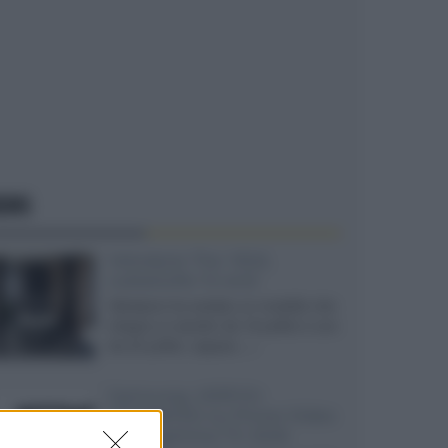
EWS
Velodyne The 1824,
subwoofer hi-end
Velodyne ha svelato un modello che
integra un woofer da 18 pollici e uno
da 24 pollici, capace...»
Samsung: HDR10+
ADVANCED su Prime Video
sulla gamma TV 2026