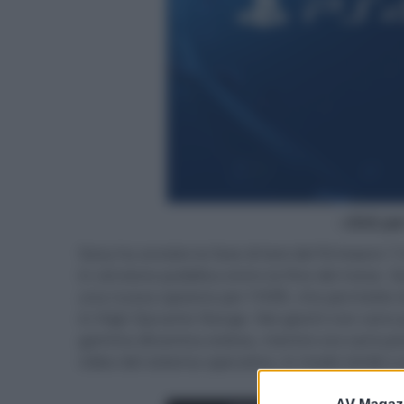
- click p
Sony ha avviato la fase di test del firmware 7
in versione pubblica entro la fine del mese. 
una nuova opzione per l'HDR, che permette di re
in High Dynamic Range. Nei giochi non sono pr
gamma dinamica estesa, mentre ora sarà poss
video del sistema operativo, in modo simile a 