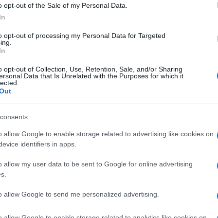
o opt-out of the Sale of my Personal Data.
In
to opt-out of processing my Personal Data for Targeted
ing.
In
NEXT POST
IBC: Panasonic camera 4K HDR HEVC
o opt-out of Collection, Use, Retention, Sale, and/or Sharing
ersonal Data that Is Unrelated with the Purposes for which it
10 bit
lected.
Out
Whatsapp
Stampa l'articolo
consents
o allow Google to enable storage related to advertising like cookies on
evice identifiers in apps.
o allow my user data to be sent to Google for online advertising
nsabili dei contenuti da loro inseriti -
Info
s.
to allow Google to send me personalized advertising.
o allow Google to enable storage related to analytics like cookies on