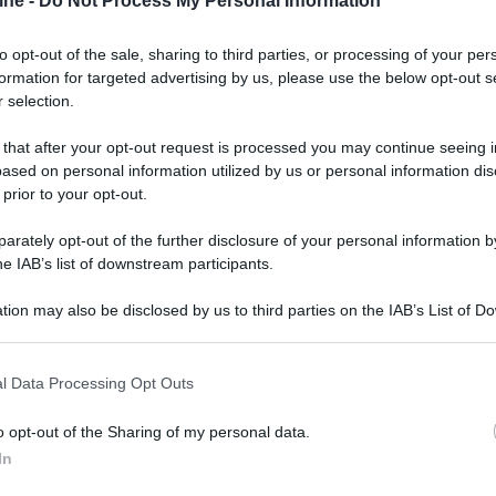
ine -
Do Not Process My Personal Information
to opt-out of the sale, sharing to third parties, or processing of your per
formation for targeted advertising by us, please use the below opt-out s
 selection.
 that after your opt-out request is processed you may continue seeing i
ased on personal information utilized by us or personal information dis
 prior to your opt-out.
rately opt-out of the further disclosure of your personal information by
he IAB’s list of downstream participants.
tion may also be disclosed by us to third parties on the IAB’s List of 
er ingrandire -
 that may further disclose it to other third parties.
, ma anche con le applicazioni come Netflix,
 that this website/app uses one or more Google services and may gath
l Data Processing Opt Outs
mo aggiornamento di sistema passa inoltre da 8 a
including but not limited to your visit or usage behaviour. You may click 
t dei Party. La versione 7.0 infine dovrebbe
 to Google and its third-party tags to use your data for below specifi
o opt-out of the Sharing of my personal data.
ndo i casi in cui si rende necessario riavviare la
ogle consent section.
In
ard disk interno.