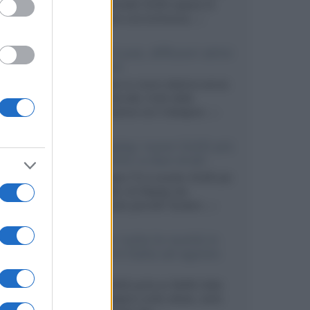
primo pannello OLED capace di
mantenere una luminanza...»
KEF LS Luxe, diffusori attivi
wireless
KEF svela un nuovo sistema senza
fili di fascia alta, frutto della
collaborazione con il designer...»
LG Display: nuovi OLED più
economici a due strati
Per rendere TV e monitor OLED più
accessibili, LG Display sta
sviluppando pannelli Tandem...»
Netflix: tutte le novità in
uscita in Italia ad agosto
2026
Agosto 2026 porta su Netflix Italia
nuove stagioni molto attese, serie