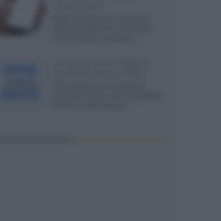
smartphone
Dietro le funzioni più comuni di
Android e iPhone si nascondono
strumenti poco conosciuti...»
Amazon Prime Video le
novità di agosto 2026
Prime Video ha annunciato le
principali novità in arrivo ad agosto
2026: tra i titoli di punta...»