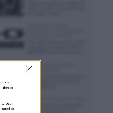
Velodyne ha svelato un modello che
integra un woofer da 18 pollici e uno
da 24 pollici, capace...»
Samsung: HDR10+
ADVANCED su Prime Video
sulla gamma TV 2026
Prime Video diventa il primo servizio
di streaming a supportare HDR10+
ADVANCED, la nuova evoluzione...»
Netflix: supporto 4K su
Google Chrome
Il browser Chrome, finora limitato al
1080p, consente ora la visione di
sonal or
Netflix in Ultra HD...»
ection to
Diffusori Q Acoustics 3040c
nterest-
Il produttore britannico espande la
closed to
serie entry level 3000c con un