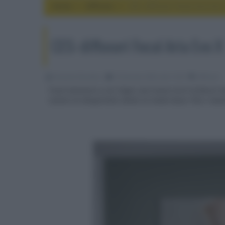
Home
diffusori
CES: diffusori Focal Aria Evo 
CES: diffusori Focal Aria Evo X
Riccardo Riondino
10 Gennaio 2024, alle 12:39
diffusori
Focal annuncia a Las Vegas una nuova serie di fascia m
sistemi di altoparlanti dotati di medio-bassi Flax e tw