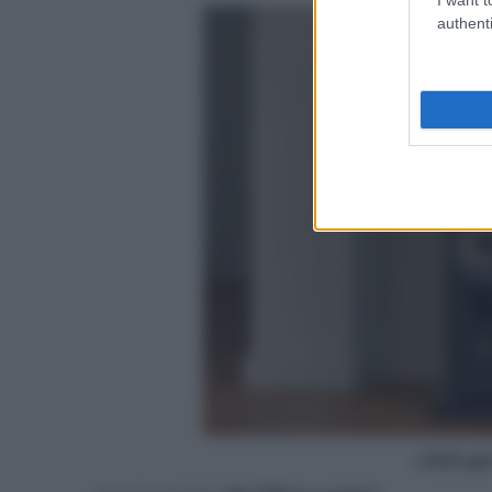
authenti
- click p