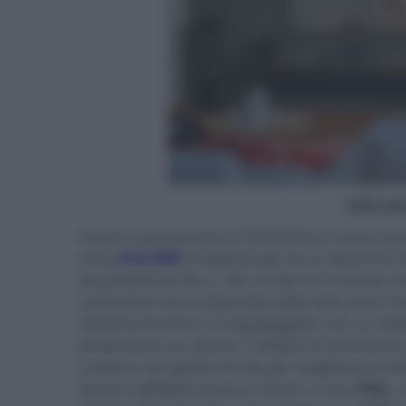
- click p
Focal ha presentato al CES 2024 la nuova serie
linea
Aria 900
al debutto più di un decennio f
da pavimento No.2, No.3 e No.4 e il canale ce
costruttive sono importate dalle altre serie Fo
sistema Aria Evo X è equipaggiato con un twe
produzione car stereo. È dotato di membrana i
uretano con guida d'onda per migliorare la di
bassa è affidata invece a driver a cono
Flax
, 