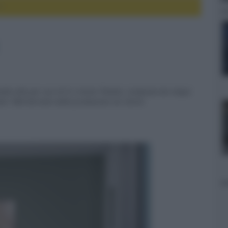
X
edio-alta per uso Hi-Fi e Home Theater, composta da cinque
eeter TAM derivato dalla produzione car stereo