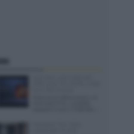
EWS
SQD-Mini LED 5.000 NIT
2040 zone TCL 65C8L a 838
euro IVA inclusa
Grazie ad una offerta amazon e al
cache-back di TCL, è possibile
acquistare il nuovo TV SQD-Mini...»
Velodyne The 1824,
subwoofer hi-end