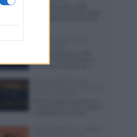
Agosto 2026 su Sky e NOW
prosegue con House of the Dragon
3 e The Walking Dead: Dead City
3,...»
Disney+, le novità di
agosto 2026
Ad agosto 2026 Disney+ Italia
propone il ritorno di Futurama, il
nuovo evento conclusivo de...»
McIntosh MX124, pre-
decoder A/V con Dirac Live
Room Correction
McIntosh espande la gamma con
un'elettronica 13.4 canali, dotata di
autocalibrazione con Dirac...»
Novità Apple TV+ a agosto
2026: tutte le uscite