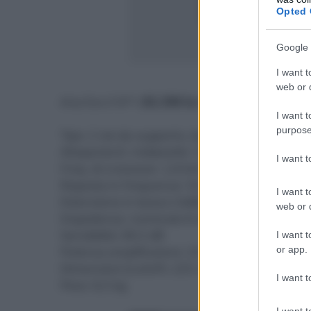
Opted 
Google 
I want t
- click p
web or d
Aria Evo X Nº1 (
$2.398 la coppia
)
I want t
purpose
Tipo: 2 vie da supporto, bass reflex
Altoparlanti: midwoofer 16,5cm Flax, tweete
I want 
Freq. di crossover: 2,8 kHz
Risposta in frequenza: 55÷30k Hz ±3dB
I want t
Estensione in basso (-6dB): 47 Hz
web or d
Impedenza: nominale 8 ohm, minima 4,6 o
Sensibilità: 89,5 dB
I want t
or app.
Potenza amplificatore: 25-120W
Dimensioni (LxAxP): 225 x 390 x 280 mm
I want t
Peso: 8,5 kg
I want t