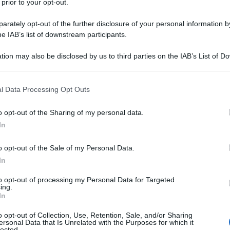
 prior to your opt-out.
ore nel caso del centrale Evo X. I cabinet hanno il
e magnetiche e costruzione in MDF dai lati non
rately opt-out of the further disclosure of your personal information by
mi da pavimento integrano una base in alluminio con
he IAB’s list of downstream participants.
tion may also be disclosed by us to third parties on the IAB’s List of 
 that may further disclose it to other third parties.
 that this website/app uses one or more Google services and may gath
l Data Processing Opt Outs
including but not limited to your visit or usage behaviour. You may click 
 to Google and its third-party tags to use your data for below specifi
o opt-out of the Sharing of my personal data.
ogle consent section.
In
o opt-out of the Sale of my Personal Data.
In
to opt-out of processing my Personal Data for Targeted
ing.
In
o opt-out of Collection, Use, Retention, Sale, and/or Sharing
ersonal Data that Is Unrelated with the Purposes for which it
lected.