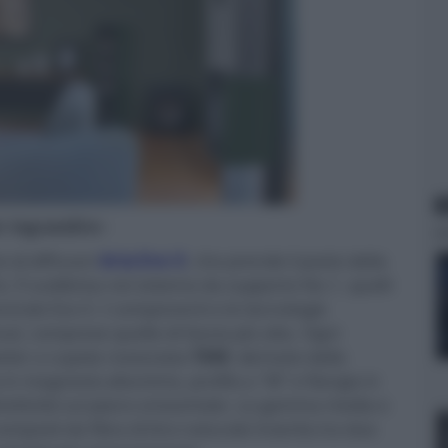
N
er ingrandire -
 di diffusori
Aria Evo X
, che prende il posto della
a. È suddivisa nel sistema da supporto No.1, quelli
ntrale Evo X. I componenti e le tecnologie
cal, comprese quelle di fascia più alta. Ogni
eter a cupola rovesciata
TAM
, derivato dalla
n magnesio-alluminio, profilo a "M" e flangia in
rettività sul piano orizzontale. La gamma media e
composti da fibra di lino naturale inserita tra due