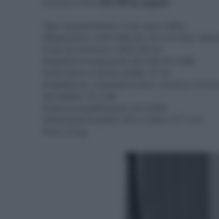
Aria Evo X Nº2 (
$4.798 la coppia
)
Tipo: da pavimento, 3 vie, bass reflex
Altoparlanti: 2 Wf e Mw da 16,5 cm Flax, tw
Freq. di crossover: 290/2,4k Hz
Risposta in frequenza: 45÷30k Hz ±3dB
Estensione in basso (-6dB): 37 Hz
Impedenza: nominale 8 ohm, minima 2,9 o
Sensibilità: 91,5 dB
Potenza amplificatore: 40-250W
Dimensioni (LxAxP): 294 x 1036 x 371 mm
Peso: 25 kg