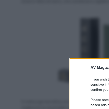
strati in fibra di vetro, che combinano rigidi
AV Magaz
If you wish 
sensitive in
confirm your
- click p
Please note
Il midrange beneficia anche della sospensio
based ads b
migliorare la neutralità nella banda 1÷4 kHz. I