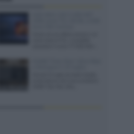
SQD-Mini LED 5.000 NIT
2040 zone TCL 65C8L a 838
euro IVA inclusa
Grazie ad una offerta amazon e al
cache-back di TCL, è possibile
acquistare il nuovo TV SQD-Mini...
XGIMI Titan Noir Ultra Max
a Bologna il 23 luglio
Giovedì 23 luglio da Audio Quality,
presentazione del nuovo proiettore
XGIMI Titan Noir Ultra...