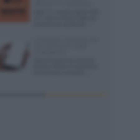
ufficiali e il calendario
Apple TV+ inaugura agosto 2026
con il ritorno di alcune delle sue
produzioni più apprezzate,...»
Le funzioni nascoste più
utili all’interno degli
smartphone
Dietro le funzioni più comuni di
Android e iPhone si nascondono
strumenti poco conosciuti...»