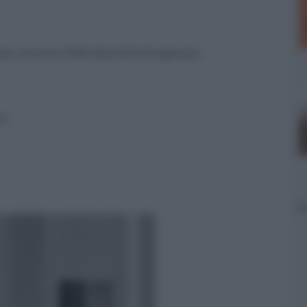
eeter concavo TAM alluminio/magnesio
hm