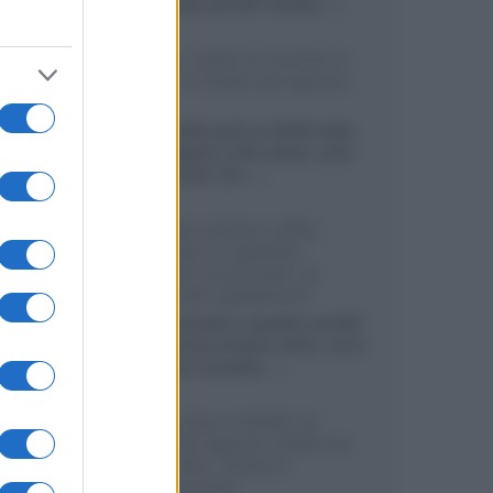
sviluppando pannelli Tandem...»
Netflix: tutte le novità in
uscita in Italia ad agosto
2026
Agosto 2026 porta su Netflix Italia
nuove stagioni molto attese, serie
internazionali, film...»
Vendere online cuffie,
auricolari e speaker
portatili tra privati: la
guida alle spedizioni
Cuffie, auricolari e speaker portatili
sono facili da vendere online, ma le
dimensioni compatte...»
Novità Sky e NOW: le
uscite di agosto 2026 tra
serie, film, show e
documentari