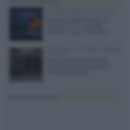
SQD-Mini LED 5.000 NIT 2040 zone
TCL 65C8L a 838 euro IVA inclusa
Grazie ad una offerta amazon e al
cache-back di TCL, è possibile
acquistare il nuovo TV SQD-Mini...
XGIMI Titan Noir Ultra Max a Bologna
il 23 luglio
Giovedì 23 luglio da Audio Quality,
presentazione del nuovo proiettore
XGIMI Titan Noir Ultra...