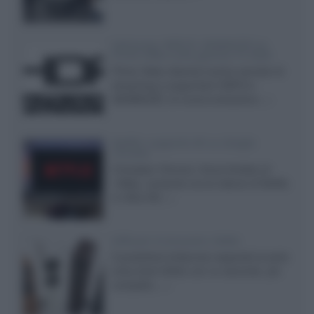
Samsung: HDR10+ ADVANCED su
Prime Video sulla gamma TV 2026
Prime Video diventa il primo servizio di
streaming a supportare HDR10+
ADVANCED, la nuova evoluzione...»
Netflix: supporto 4K su Google
Chrome
Il browser Chrome, finora limitato al
1080p, consente ora la visione di Netflix
in Ultra HD...»
Diffusori Q Acoustics 3040c
Il produttore britannico espande la serie
entry level 3000c con un secondo, più
compatto,...»