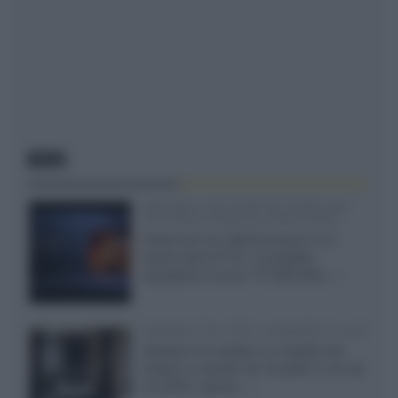
NEWS
SQD-Mini LED 5.000 NIT 2040 zone
TCL 65C8L a 838 euro IVA inclusa
Grazie ad una offerta amazon e al
cache-back di TCL, è possibile
acquistare il nuovo TV SQD-Mini...»
Velodyne The 1824, subwoofer hi-end
Velodyne ha svelato un modello che
integra un woofer da 18 pollici e uno da
24 pollici, capace...»