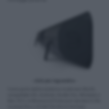
- click per ingrandire -
Come parte dell'ecosistema multiroom BluOS,
compatibile iOS, Android, Kindle Fire, Windows e
Mac OS X, la Bluesound Pulse può riprodurre file
musicali
fino a 24 bit/192 kHz
in formato