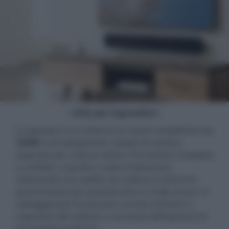
- click per ingrandire -
Lo speaker è un sistema tre vie/tri-amplificato da
120W
a sei altoparlanti, dotato di camere
separate per ciascun driver. Può essere installato
a scaffale, a parete o sotto il televisore,
utilizzando una staffa che solleva lo schermo
quanto basta per posizionarlo in modo sicuro. Il
cablaggio può fuoriuscire sul lato inferiore o
superiore del cabinet, a seconda dell'opzione di
montaggio preferita.