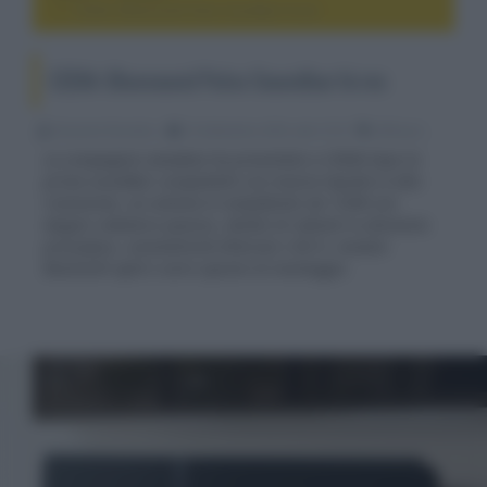
CEDIA: Bluesound Pulse Soundbar hi-res
CEDIA: Bluesound Pulse Soundbar hi-res
Riccardo Riondino
16 Settembre 2016, alle 13:10
diffusori
La compagnia canadese ha presentato a CEDIA Expo la
prima soundbar compatibile con musica liquida in alta
risoluzione, un sistema tri-amplificato da 120W con
doppio radiatore passivo, dotato di cabinet in alluminio
pressofuso, connnettività Ethernet e Wi-Fi, modulo
Bluetooth aptX e varie opzioni di montaggio