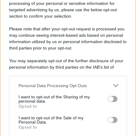
Ad agosto 2026 Disney+ Italia propone
processing of your personal or sensitive information for
il ritorno di Futurama, il nuovo evento
targeted advertising by us, please use the below opt-out
conclusivo de...»
section to confirm your selection.
Please note that after your opt-out request is processed you
may continue seeing interest-based ads based on personal
McIntosh MX124, pre-decoder A/V
con Dirac Live Room Correction
information utilized by us or personal information disclosed to
McIntosh espande la gamma con
third parties prior to your opt-out.
un'elettronica 13.4 canali, dotata di
autocalibrazione con Dirac...»
You may separately opt-out of the further disclosure of your
personal information by third parties on the IAB’s list of
downstream participants.
Novità Apple TV+ a agosto 2026: tutte
le uscite ufficiali e il calendario
Personal Data Processing Opt Outs
This information may also be disclosed by us to third parties
Apple TV+ inaugura agosto 2026 con il
on the IAB’s List of Downstream Participants that may further
ritorno di alcune delle sue produzioni
I want to opt-out of the Sharing of my
disclose it to other third parties.
personal data.
più apprezzate,...»
Opted In
Please note that this website/app uses one or more Google
services and may gather and store information including but
I want to opt-out of the Sale of my
Le funzioni nascoste più utili
Personal Data.
not limited to your visit or usage behaviour. You may click to
all’interno degli smartphone
Opted In
grant or deny consent to Google and its third-party tags to
Dietro le funzioni più comuni di Android
use your data for below specified purposes in below Google