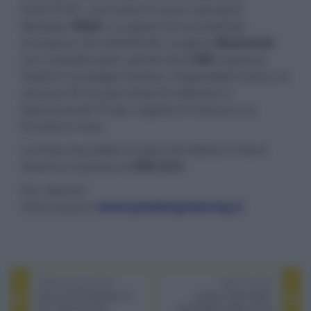
ALAC/FLAC, così come il nuovo standard
Meridian
MQA
. Le opzioni di connettività
includono reti LAN/WLAN, sorgenti
Bluetooth
con modalità aptX, periferiche
US
B
, ingresso
Toslink e analogico di linea. Disponibile inoltre un
sensore IR che permette di utilizzare il
telecomando TV per regolare il volume e la
funzione mute.
La Pulse Soundbar è stata introdotta in Nord
America al prezzo di
999 US $
.
Per ulteriori
informazioni:
www.pixelengineering.it
PREVIOUS POST
NEXT POST
Canon EOS 5D Mark IV
Loewe: OLED Bild 7
con video 4K DCI
compatibile Dolby Vision