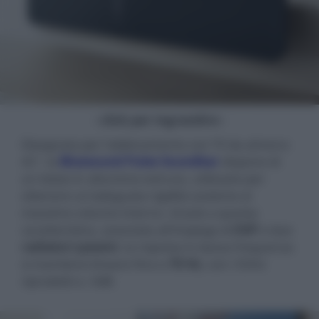
- click per ingrandire -
Disegnata per l'abbinamento con TV da almeno
42", la
Bluesound Pulse Soundbar
dispone di
un telaio in alluminio estruso, utilizzato per
ottenere un'adeguata rigidità assieme al
massimo volume interno. Grazie a questa
caratteristica, associata all'impiego di
DSP
e due
radiatori passivi
, la risposta in bassa frequenza
si mantiene lineare fino a
70 Hz
, con i 55Hz
riprodotti a -3dB.