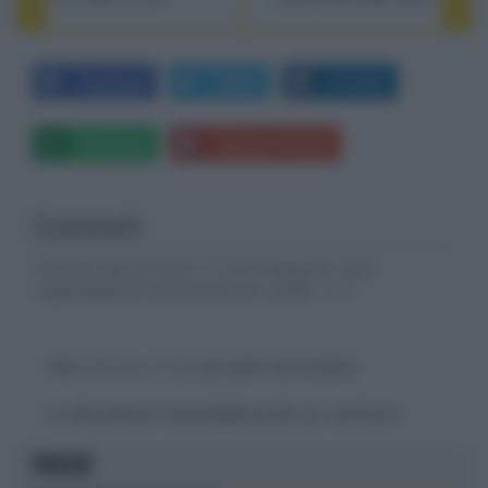
Facebook
Twitter
LinkedIn
Whatsapp
Stampa l'articolo
Commenti
Gli autori dei commenti, e non la redazione, sono
responsabili dei contenuti da loro inseriti -
Info
Devi
effettuare il login
per poter commentare
La discussione è consultabile anche
qui
, sul forum.
FOCUS