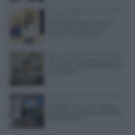
Samsung Display: OLED DisplayHDR
True Black 1400
Il costruttore coreano ha svelato il
primo pannello OLED capace di
mantenere una luminanza...»
KEF LS Luxe, diffusori attivi wireless
KEF svela un nuovo sistema senza fili
di fascia alta, frutto della collaborazione
con il designer...»
LG Display: nuovi OLED più economici
a due strati
Per rendere TV e monitor OLED più
accessibili, LG Display sta sviluppando
pannelli Tandem...»