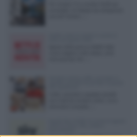
Per rendere TV e monitor OLED più
accessibili, LG Display sta sviluppando
pannelli Tandem...»
Netflix: tutte le novità in uscita in
Italia ad agosto 2026
Agosto 2026 porta su Netflix Italia
nuove stagioni molto attese, serie
internazionali, film...»
Vendere online cuffie, auricolari e
speaker portatili tra privati: la guida
alle spedizioni
Cuffie, auricolari e speaker portatili
sono facili da vendere online, ma le
dimensioni compatte...»
Novità Sky e NOW: le uscite di agosto
2026 tra serie, film, show e
documentari
Agosto 2026 su Sky e NOW prosegue