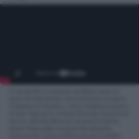
Il cast del film è composto da Blake Lively nei
panni di Emily Nelson, Anna Kendrick nei panni
di Stephanie Smothers, Henry Golding nei panni
di Sean Townsend, Andrew Rannells nei panni di
Darren, Michele Morrone nei panni di Dante,
Bashir Salahuddin nei panni del detective
Summerville, Joshua Satine nei panni di Miles