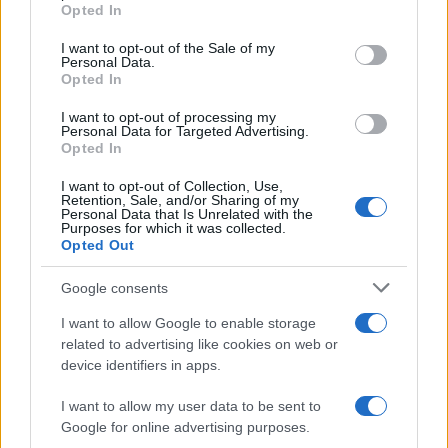
Opted In
Please note that this website/app uses one or more Google
services and may gather and store information including but
I want to opt-out of the Sale of my
Le funzioni nascoste più utili
Personal Data.
not limited to your visit or usage behaviour. You may click to
all’interno degli smartphone
Opted In
grant or deny consent to Google and its third-party tags to
Dietro le funzioni più comuni di Android
use your data for below specified purposes in below Google
e iPhone si nascondono strumenti poco
I want to opt-out of processing my
consent section.
Personal Data for Targeted Advertising.
conosciuti...»
Opted In
I want to opt-out of Collection, Use,
Retention, Sale, and/or Sharing of my
Personal Data that Is Unrelated with the
Purposes for which it was collected.
Opted Out
Google consents
I want to allow Google to enable storage
related to advertising like cookies on web or
device identifiers in apps.
I want to allow my user data to be sent to
Google for online advertising purposes.