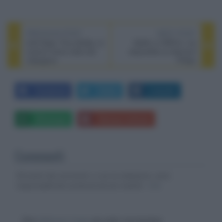
PREVIOUS POST
NEXT POST
Until Dawn: Fino all'alba, al
Netflix in HDR10+ ora
cinema l’horror tratto dal
disponibile su televisori
videogame
Philips
Facebook
Twitter
LinkedIn
Whatsapp
Stampa l'articolo
Commenti
Gli autori dei commenti, e non la redazione, sono
responsabili dei contenuti da loro inseriti -
Info
Devi
effettuare il login
per poter commentare