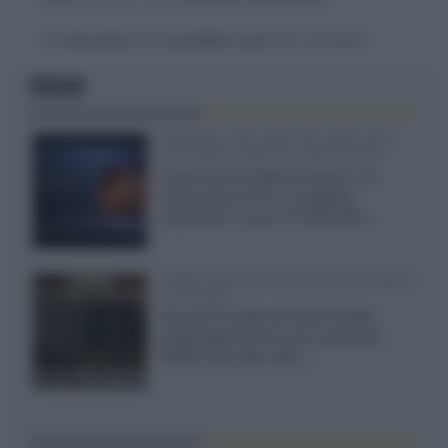
La discussione è consultabile anche
qui
, sul forum.
FOCUS
SQD-Mini LED 5.000 NIT 2040 zone
TCL 65C8L a 838 euro IVA inclusa
Grazie ad una offerta amazon e al
cache-back di TCL, è possibile
acquistare il nuovo TV SQD-Mini...
XGIMI Titan Noir Ultra Max a Bologna
il 23 luglio
Giovedì 23 luglio da Audio Quality,
presentazione del nuovo proiettore
XGIMI Titan Noir Ultra...