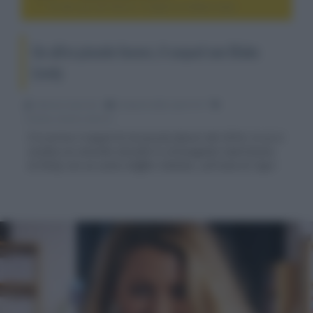
Un altro piccolo favore, il sequel con Blake Lively
Un altro piccolo favore, il sequel con Blake
Lively
Fabrizio Guerrieri
22 Aprile 2025, alle 01:57
cinema, movie e serie tv
È in arrivo il sequel di Un piccolo favore del 2018, in cui si
verifica un omicidio durante lo stravagante matrimonio
di Emily con un uomo d'affari italiano, sull'isola di Capri