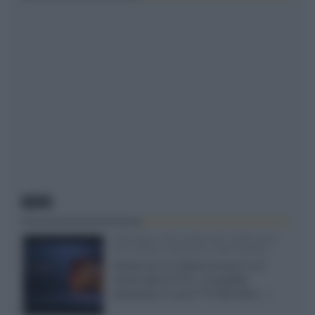
NEWS
SQD-Mini LED 5.000 NIT 2040 zone
TCL 65C8L a 838 euro IVA inclusa
Grazie ad una offerta amazon e al
cache-back di TCL, è possibile
acquistare il nuovo TV SQD-Mini...»