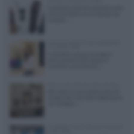
Diffusori Q Acoustics 3040c
Il produttore britannico espande la serie
entry level 3000c con un secondo, più
compatto,...»
Samsung Display: OLED DisplayHDR
True Black 1400
Il costruttore coreano ha svelato il
primo pannello OLED capace di
mantenere una luminanza...»
KEF LS Luxe, diffusori attivi wireless
KEF svela un nuovo sistema senza fili
di fascia alta, frutto della collaborazione
con il designer...»
LG Display: nuovi OLED più economici
a due strati