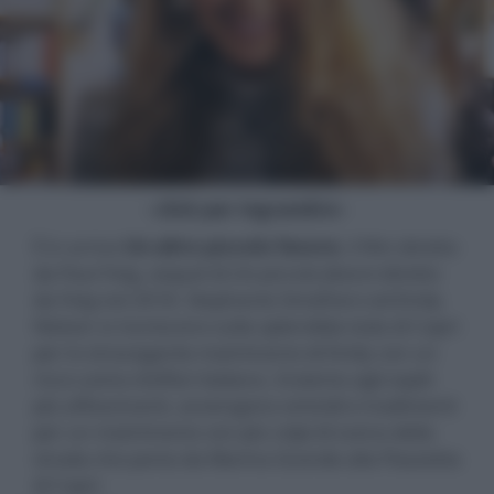
- click per ingrandire -
È in arrivo
Un altro piccolo favore
, il film diretto
da Paul Feig, sequel di
Un piccolo favore
diretto
da Feig nel 2018. Stephanie Smothers ed Emily
Nelson si riuniscono sulla splendida isola di Capri
per lo stravagante matrimonio di Emily con un
ricco uomo d'affari italiano. Insieme agli ospiti
più affascinanti, avvengono omicidi e tradimenti
per un matrimonio con più colpi di scena della
strada che porta da Marina Grande alla Piazzetta
di Capri.