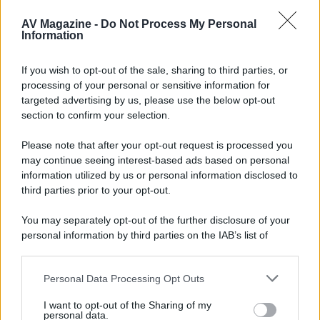
con House of the Dragon 3 e The
AV Magazine -
Do Not Process My Personal
Walking Dead: Dead City 3,...»
Information
Disney+, le novità di agosto 2026
If you wish to opt-out of the sale, sharing to third parties, or
Ad agosto 2026 Disney+ Italia propone
processing of your personal or sensitive information for
il ritorno di Futurama, il nuovo evento
targeted advertising by us, please use the below opt-out
conclusivo de...»
section to confirm your selection.
Please note that after your opt-out request is processed you
may continue seeing interest-based ads based on personal
McIntosh MX124, pre-decoder A/V
con Dirac Live Room Correction
information utilized by us or personal information disclosed to
McIntosh espande la gamma con
third parties prior to your opt-out.
un'elettronica 13.4 canali, dotata di
autocalibrazione con Dirac...»
You may separately opt-out of the further disclosure of your
personal information by third parties on the IAB’s list of
downstream participants.
Novità Apple TV+ a agosto 2026: tutte
le uscite ufficiali e il calendario
Personal Data Processing Opt Outs
This information may also be disclosed by us to third parties
Apple TV+ inaugura agosto 2026 con il
on the IAB’s List of Downstream Participants that may further
ritorno di alcune delle sue produzioni
I want to opt-out of the Sharing of my
disclose it to other third parties.
personal data.
più apprezzate,...»