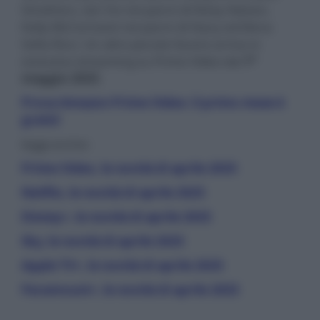
Smothers, Ian Ho nei panni di Nicky Nelson,
Kelly McCormack nei panni di Stacy ed Elena
Sofia Ricci. Un altro piccolo favore arriva in
esclusiva streaming su Prime Video dal
1°
maggio 2025
.
Prova Amazon Prime Video: il primo mese è
gratis!
leggi anche:
Prime Video, le novità di aprile 2025
Netflix, le novità di aprile 2025
Disney+, le novità di aprile 2025
Sky, le novità di aprile 2025
Apple TV+, le novità di aprile 2025
Paramount+, le novità di aprile 2025