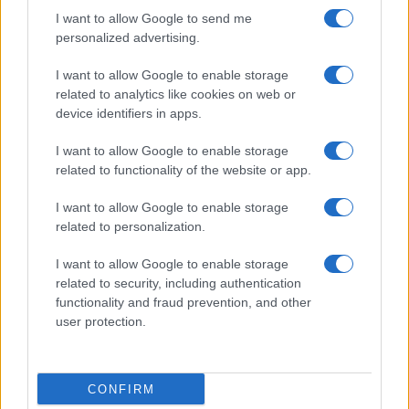
I want to allow Google to send me
personalized advertising.
I want to allow Google to enable storage
related to analytics like cookies on web or
AV Magazine
è membro EISA dal 2019
device identifiers in apps.
all'interno del Mobile Devices Expert Group
I want to allow Google to enable storage
Per informazioni:
www.eisa.eu
related to functionality of the website or app.
I want to allow Google to enable storage
related to personalization.
Legali
-
Privacy
-
Privicy settings
Cookie
-
Pubblicità
-
Redazione
I want to allow Google to enable storage
related to security, including authentication
AV Raw s.n.c. P.iva: 02040960672
functionality and fraud prevention, and other
AV Magazine - Testata giornalistica con registrazione Tribunale di
user protection.
Teramo n. 527 del 22.12.2004
Direttore Responsabile: Emidio Frattaroli
Editore: AV Raw s.n.c. - Iscrizione ROC n. 33221
CONFIRM