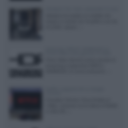
Velodyne The 1824, subwoofer hi-end
Velodyne ha svelato un modello che
integra un woofer da 18 pollici e uno da
24 pollici, capace...»
Samsung: HDR10+ ADVANCED su
Prime Video sulla gamma TV 2026
Prime Video diventa il primo servizio di
streaming a supportare HDR10+
ADVANCED, la nuova evoluzione...»
Netflix: supporto 4K su Google
Chrome
Il browser Chrome, finora limitato al
1080p, consente ora la visione di Netflix
in Ultra HD...»