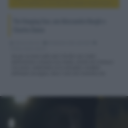
The Hanging Sun, con Alessandro Borghi e Charles Dance
The Hanging Sun, con Alessandro Borghi e
Charles Dance
Fabrizio Guerrieri
06 Settembre 2022, alle 02:00
cinema, movie e serie tv
Sta per arrivare nelle sale il thriller noir tratto
dall’omonimo romanzo di Jo Nesbo, diretto da Francesco
Carrozzini, ambientato tra le atmosfere rarefatte
dell’estate norvegese, dove il sole non tramonta mai