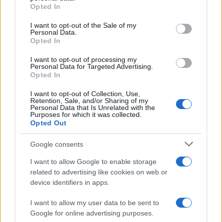
più apprezzate,...»
Opted In
Please note that this website/app uses one or more Google
services and may gather and store information including but
I want to opt-out of the Sale of my
Le funzioni nascoste più utili
Personal Data.
not limited to your visit or usage behaviour. You may click to
all’interno degli smartphone
Opted In
grant or deny consent to Google and its third-party tags to
Dietro le funzioni più comuni di Android
use your data for below specified purposes in below Google
e iPhone si nascondono strumenti poco
I want to opt-out of processing my
consent section.
Personal Data for Targeted Advertising.
conosciuti...»
Opted In
I want to opt-out of Collection, Use,
Retention, Sale, and/or Sharing of my
Personal Data that Is Unrelated with the
Purposes for which it was collected.
Opted Out
Google consents
I want to allow Google to enable storage
related to advertising like cookies on web or
device identifiers in apps.
I want to allow my user data to be sent to
Google for online advertising purposes.