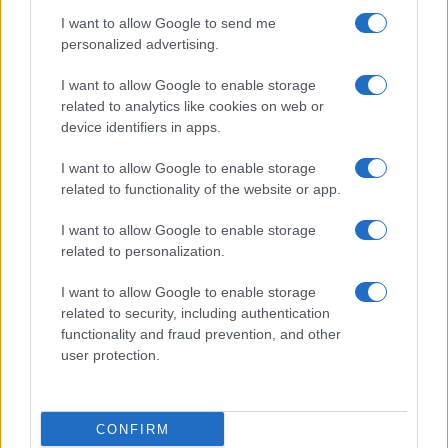
I want to allow Google to send me
personalized advertising.
I want to allow Google to enable storage
related to analytics like cookies on web or
AV Magazine
è membro EISA dal 2019
device identifiers in apps.
all'interno del Mobile Devices Expert Group
I want to allow Google to enable storage
Per informazioni:
www.eisa.eu
related to functionality of the website or app.
I want to allow Google to enable storage
related to personalization.
Legali
-
Privacy
-
Privicy settings
Cookie
-
Pubblicità
-
Redazione
I want to allow Google to enable storage
related to security, including authentication
AV Raw s.n.c. P.iva: 02040960672
functionality and fraud prevention, and other
AV Magazine - Testata giornalistica con registrazione Tribunale di
user protection.
Teramo n. 527 del 22.12.2004
Direttore Responsabile: Emidio Frattaroli
Editore: AV Raw s.n.c. - Iscrizione ROC n. 33221
CONFIRM