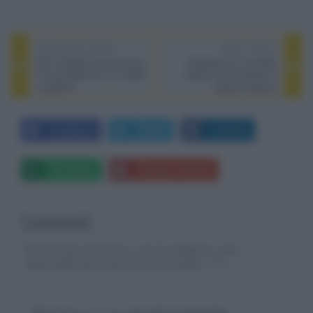
PREVIOUS POST
NEXT POST
IFA: Toshiba nuova line-up
Vengeance, il comedy
TV 4K HDR Fire TV, OLED
thriller con BJ Novak e
e QDOTS
Ashton Kutcher
Facebook
Twitter
LinkedIn
Whatsapp
Stampa l'articolo
Commenti
Gli autori dei commenti, e non la redazione, sono
responsabili dei contenuti da loro inseriti -
Info
Devi
effettuare il login
per poter commentare