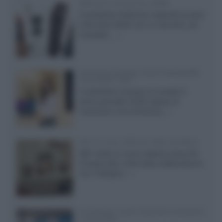
Diffusori Q Acoustics 3040c
Il produttore britannico espande la serie
entry level 3000c con un secondo, più
compatto,...»
Samsung Display: OLED DisplayHDR
True Black 1400
Il costruttore coreano ha svelato il
primo pannello OLED capace di
mantenere una luminanza...»
KEF LS Luxe, diffusori attivi wireless
KEF svela un nuovo sistema senza fili
di fascia alta, frutto della collaborazione
con il designer...»
LG Display: nuovi OLED più economici
a due strati