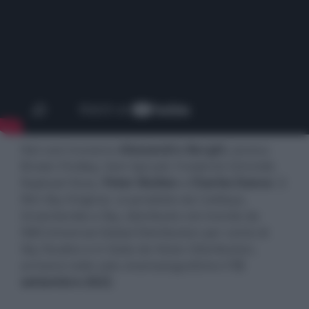
Nel cast troviamo
Alessandro Borghi
, Jessica
Brown Findlay, Sam Spruell, Frederick Schmidt,
Raphael Vicas,
Peter Mullan
e
Charles Dance
. Il
film Sky Original, co-prodotto da Cattleya,
Groenlandia e Sky, distribuito nel mondo da
NBCUniversal Global Distribution per conto di
Sky Studios e in Italia da Vision Distribution,
arriverà nelle sale cinematografiche il
12
settembre 2022
.