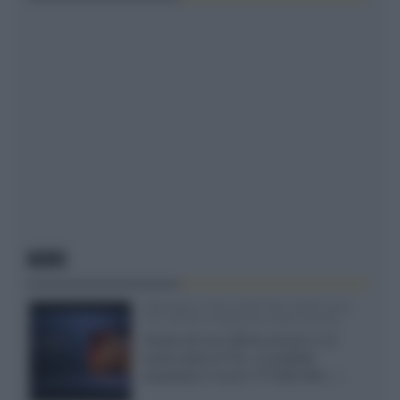
NEWS
SQD-Mini LED 5.000 NIT 2040 zone
TCL 65C8L a 838 euro IVA inclusa
Grazie ad una offerta amazon e al
cache-back di TCL, è possibile
acquistare il nuovo TV SQD-Mini...»