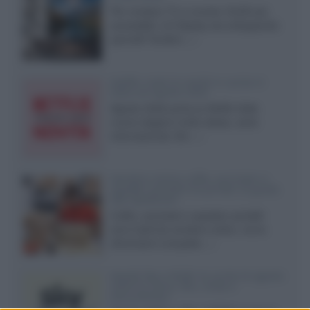
Per rendere TV e monitor OLED più
accessibili, LG Display sta sviluppando
pannelli Tandem...»
Netflix: tutte le novità in uscita in
Italia ad agosto 2026
Agosto 2026 porta su Netflix Italia
nuove stagioni molto attese, serie
internazionali, film...»
Vendere online cuffie, auricolari e
speaker portatili tra privati: la guida
alle spedizioni
Cuffie, auricolari e speaker portatili
sono facili da vendere online, ma le
dimensioni compatte...»
Novità Sky e NOW: le uscite di agosto
2026 tra serie, film, show e
documentari