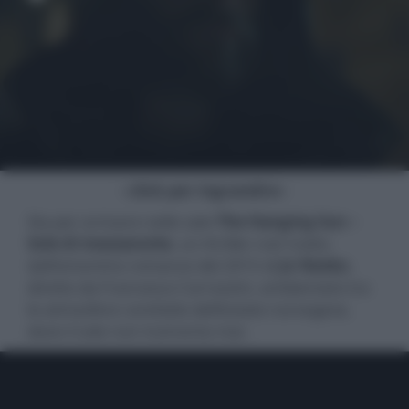
- click per ingrandire -
Sta per arrivare nelle sale
The Hanging Sun –
Sole di mezzanotte
, un thriller noir tratto
dall’omonimo romanzo del 2015 di
Jo Nesbo
,
diretto da Francesco Carrozzini, ambientato tra
le atmosfere rarefatte dell’estate norvegese,
dove il sole non tramonta mai.