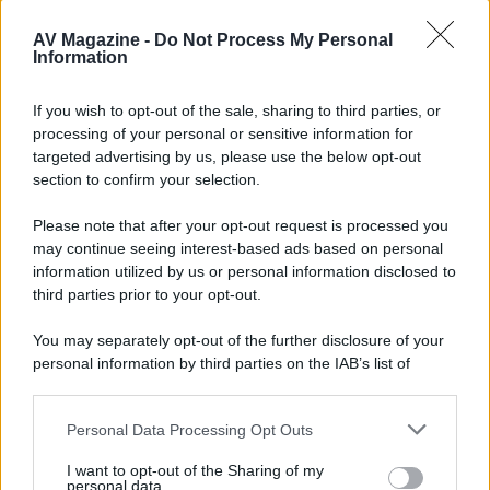
Agosto 2026 su Sky e NOW prosegue
con House of the Dragon 3 e The
AV Magazine -
Do Not Process My Personal
Walking Dead: Dead City 3,...»
Information
Disney+, le novità di agosto 2026
If you wish to opt-out of the sale, sharing to third parties, or
Ad agosto 2026 Disney+ Italia propone
processing of your personal or sensitive information for
il ritorno di Futurama, il nuovo evento
targeted advertising by us, please use the below opt-out
conclusivo de...»
section to confirm your selection.
Please note that after your opt-out request is processed you
may continue seeing interest-based ads based on personal
McIntosh MX124, pre-decoder A/V
con Dirac Live Room Correction
information utilized by us or personal information disclosed to
McIntosh espande la gamma con
third parties prior to your opt-out.
un'elettronica 13.4 canali, dotata di
autocalibrazione con Dirac...»
You may separately opt-out of the further disclosure of your
personal information by third parties on the IAB’s list of
downstream participants.
Novità Apple TV+ a agosto 2026: tutte
le uscite ufficiali e il calendario
Personal Data Processing Opt Outs
This information may also be disclosed by us to third parties
Apple TV+ inaugura agosto 2026 con il
on the IAB’s List of Downstream Participants that may further
ritorno di alcune delle sue produzioni
I want to opt-out of the Sharing of my
disclose it to other third parties.
personal data.