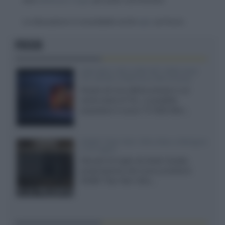
La discussione è consultabile anche
qui
, sul forum.
FOCUS
SQD-Mini LED 5.000 NIT 2040 zone
TCL 65C8L a 838 euro IVA inclusa
Grazie ad una offerta amazon e al
cache-back di TCL, è possibile
acquistare il nuovo TV SQD-Mini...
XGIMI Titan Noir Ultra Max a Bologna
il 23 luglio
Giovedì 23 luglio da Audio Quality,
presentazione del nuovo proiettore
XGIMI Titan Noir Ultra...