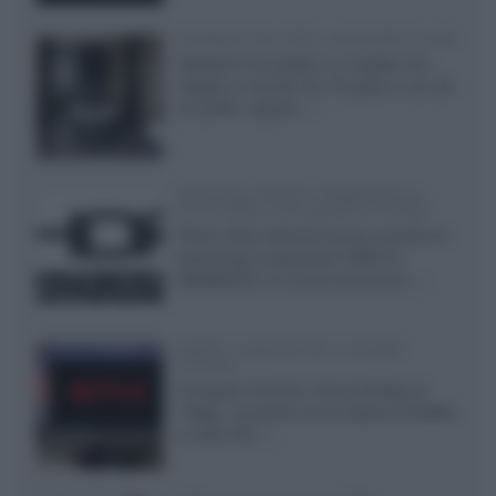
Velodyne The 1824, subwoofer hi-end
Velodyne ha svelato un modello che
integra un woofer da 18 pollici e uno da
24 pollici, capace...»
Samsung: HDR10+ ADVANCED su
Prime Video sulla gamma TV 2026
Prime Video diventa il primo servizio di
streaming a supportare HDR10+
ADVANCED, la nuova evoluzione...»
Netflix: supporto 4K su Google
Chrome
Il browser Chrome, finora limitato al
1080p, consente ora la visione di Netflix
in Ultra HD...»