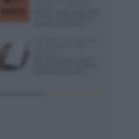
ufficiali e il calendario
Apple TV+ inaugura agosto 2026
con il ritorno di alcune delle sue
produzioni più apprezzate,...»
Le funzioni nascoste più
utili all’interno degli
smartphone
Dietro le funzioni più comuni di
Android e iPhone si nascondono
strumenti poco conosciuti...»