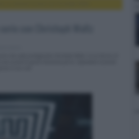
nt, su Amazon la serie con Christoph Waltz
 serie con Christoph Waltz
vie e serie tv
serie che vede protagonista Christoph Waltz, in cui l’arrivo di
 una società di giochi d'azzardo porrà i dipendenti di fronte
rese le loro vite