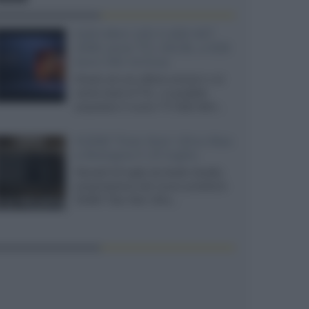
SQD-Mini LED 5.000 NIT
2040 zone TCL 65C8L a 838
euro IVA inclusa
Grazie ad una offerta amazon e al
cache-back di TCL, è possibile
acquistare il nuovo TV SQD-Mini...
XGIMI Titan Noir Ultra Max
a Bologna il 23 luglio
Giovedì 23 luglio da Audio Quality,
presentazione del nuovo proiettore
XGIMI Titan Noir Ultra...