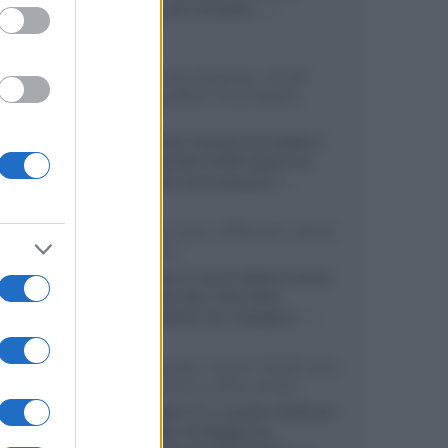
secondo, più compatto,...»
Samsung Display: OLED
DisplayHDR True Black
1400
Il costruttore coreano ha svelato il
primo pannello OLED capace di
mantenere una luminanza...»
KEF LS Luxe, diffusori attivi
wireless
KEF svela un nuovo sistema senza
fili di fascia alta, frutto della
collaborazione con il designer...»
LG Display: nuovi OLED più
economici a due strati
Per rendere TV e monitor OLED più
accessibili, LG Display sta