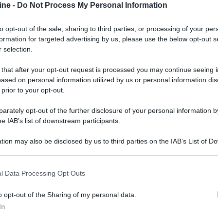
ine -
Do Not Process My Personal Information
to opt-out of the sale, sharing to third parties, or processing of your per
formation for targeted advertising by us, please use the below opt-out s
 selection.
 that after your opt-out request is processed you may continue seeing i
ased on personal information utilized by us or personal information dis
 prior to your opt-out.
rately opt-out of the further disclosure of your personal information by
he IAB’s list of downstream participants.
tion may also be disclosed by us to third parties on the IAB’s List of 
 that may further disclose it to other third parties.
 that this website/app uses one or more Google services and may gath
l Data Processing Opt Outs
including but not limited to your visit or usage behaviour. You may click 
i panni di Regus Patoff e con lui ci sono Nat Wolff
 to Google and its third-party tags to use your data for below specifi
di Elaine e Aimee Carrero nei panni di Patti, la
o opt-out of the Sharing of my personal data.
ogle consent section.
posta da
8 episodi
e arriverà in esclusiva
In
aio 2023
.