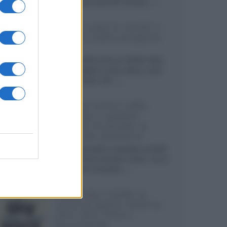
sviluppando pannelli Tandem...»
Netflix: tutte le novità in
uscita in Italia ad agosto
2026
Agosto 2026 porta su Netflix Italia
nuove stagioni molto attese, serie
internazionali, film...»
Vendere online cuffie,
auricolari e speaker
portatili tra privati: la
guida alle spedizioni
Cuffie, auricolari e speaker portatili
sono facili da vendere online, ma le
dimensioni compatte...»
Novità Sky e NOW: le
uscite di agosto 2026 tra
serie, film, show e
documentari