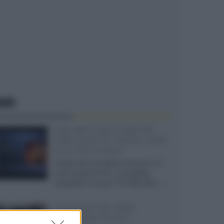
EWS
SQD-Mini LED 5.000 NIT
2040 zone TCL 65C8L a 838
euro IVA inclusa
Grazie ad una offerta amazon e al
cache-back di TCL, è possibile
acquistare il nuovo TV SQD-Mini...»
Velodyne The 1824,
subwoofer hi-end