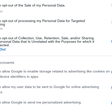
o opt-out of the Sale of my Personal Data.
 gratis!
In
to opt-out of processing my Personal Data for Targeted
2023
ing.
In
o opt-out of Collection, Use, Retention, Sale, and/or Sharing
ersonal Data that Is Unrelated with the Purposes for which it
lected.
Out
consents
o allow Google to enable storage related to advertising like cookies on
evice identifiers in apps.
NEXT POST
Lamborghini - The Man Behind The
o allow my user data to be sent to Google for online advertising
Legend arriva su Amazon
s.
to allow Google to send me personalized advertising.
Whatsapp
Stampa l'articolo