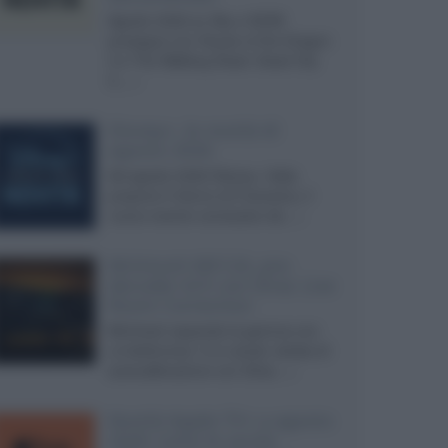
Agosto 2026 su Sky e NOW
prosegue con House of the Dragon
3 e The Walking Dead: Dead City
3,...»
Disney+, le novità di
agosto 2026
Ad agosto 2026 Disney+ Italia
propone il ritorno di Futurama, il
nuovo evento conclusivo de...»
McIntosh MX124, pre-
decoder A/V con Dirac Live
Room Correction
McIntosh espande la gamma con
un'elettronica 13.4 canali, dotata di
autocalibrazione con Dirac...»
Novità Apple TV+ a agosto
2026: tutte le uscite