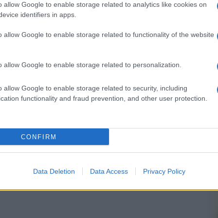
o allow Google to enable storage related to analytics like cookies on
evice identifiers in apps.
o allow Google to enable storage related to functionality of the website
nsabili dei contenuti da loro inseriti -
Info
o allow Google to enable storage related to personalization.
o allow Google to enable storage related to security, including
cation functionality and fraud prevention, and other user protection.
 forum.
CONFIRM
Data Deletion
Data Access
Privacy Policy