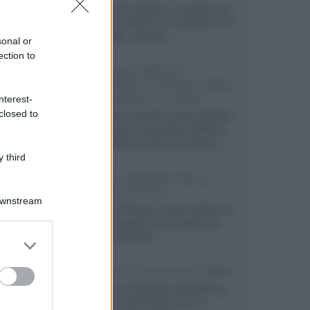
Velodyne ha svelato un modello che
integra un woofer da 18 pollici e uno
da 24 pollici, capace...»
sonal or
ection to
Samsung: HDR10+
ADVANCED su Prime Video
sulla gamma TV 2026
nterest-
closed to
Prime Video diventa il primo servizio
di streaming a supportare HDR10+
ADVANCED, la nuova evoluzione...»
 third
Netflix: supporto 4K su
Google Chrome
Downstream
Il browser Chrome, finora limitato al
1080p, consente ora la visione di
Netflix in Ultra HD...»
er and store
to grant or
ed purposes
Diffusori Q Acoustics 3040c
Il produttore britannico espande la
serie entry level 3000c con un