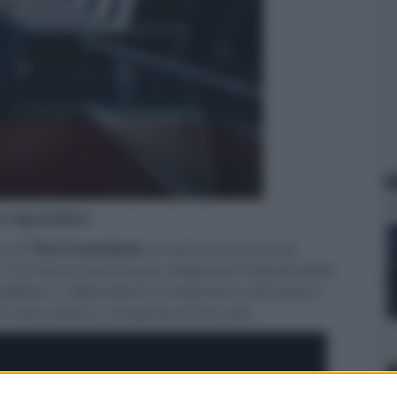
N
er ingrandire -
no di
The Consultant
, la serie che racconta
 che viene assunto per migliorare l'attività della
ompWare. I dipendenti si troveranno di fronte a
n discussione, comprese le loro vite.