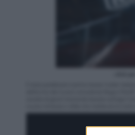
- click p
È stato pubblicato il primo teaser trailer italia
dell’arrivo del nuovo consulente Regus Patoff,
società di giochi d'azzardo basata sull'app C
nuove richieste e sfide che metteranno tutto i