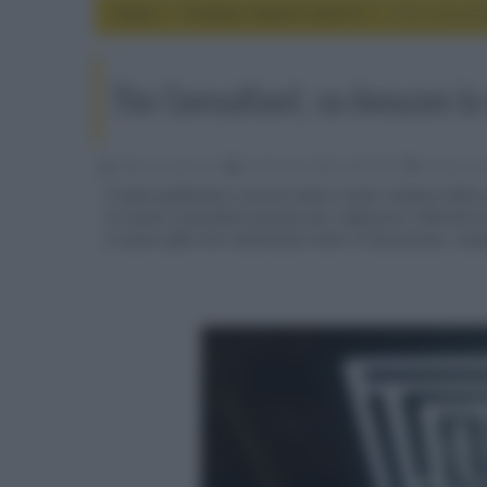
Home
cinema, movie e serie tv
The Consulta
The Consultant, su Amazon la
Fabrizio Guerrieri
16 Gennaio 2023, alle 03:24
cinema, mo
È stato pubblicato il primo teaser trailer italiano della 
un nuovo consulente assunto per migliorare l'attività di
a nuove sfide che metteranno tutto in discussione, comp