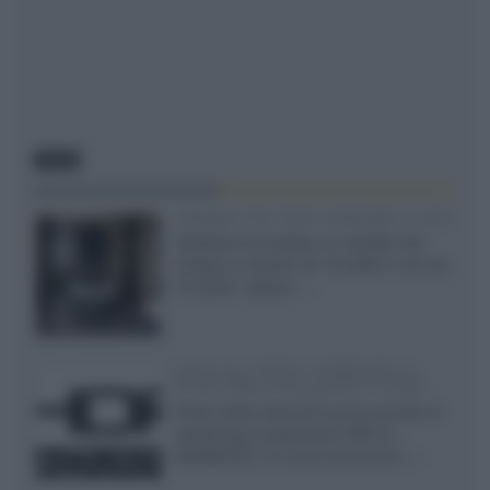
NEWS
Velodyne The 1824, subwoofer hi-end
Velodyne ha svelato un modello che
integra un woofer da 18 pollici e uno da
24 pollici, capace...»
Samsung: HDR10+ ADVANCED su
Prime Video sulla gamma TV 2026
Prime Video diventa il primo servizio di
streaming a supportare HDR10+
ADVANCED, la nuova evoluzione...»