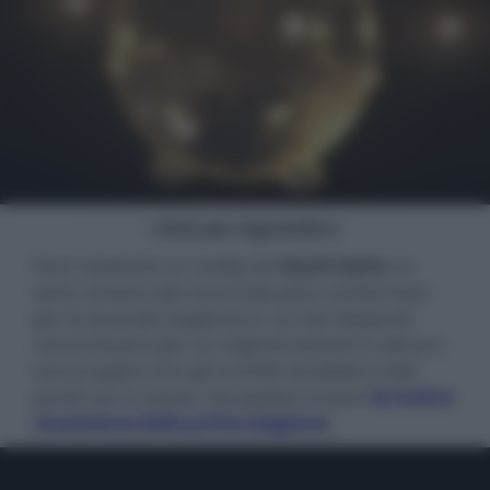
- click per ingrandire -
Sarà realizzato un reality da
Squid Game
, la
serie coreana dei record (da poco confermata
per la seconda stagione) in cui vari disperati
concorrevano per un ingente premio in denaro
senza sapere che gli sconfitti sarebbero stati
puniti con la morte. Qui potete trovare
la nostra
recensione della prima stagione
.