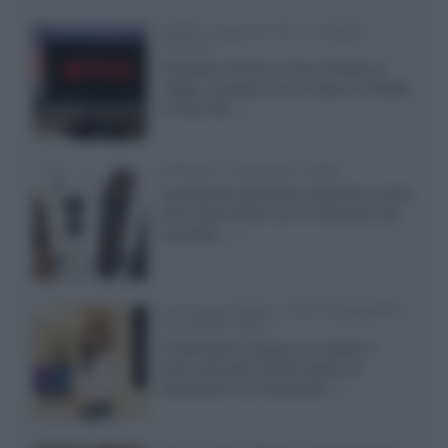
Netflix: supporto 4K su Google
Chrome
Il browser Chrome, finora limitato al
1080p, consente ora la visione di Netflix
in Ultra HD...»
Diffusori Q Acoustics 3040c
Il produttore britannico espande la serie
entry level 3000c con un secondo, più
compatto,...»
Samsung Display: OLED DisplayHDR
True Black 1400
Il costruttore coreano ha svelato il
primo pannello OLED capace di
mantenere una luminanza...»