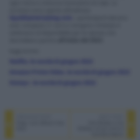
ogni risma e nessuna esclusione di colpi. Le
iscrizioni sono aperte all’indirizzo
SquidGameCasting.com
, i partecipanti devono
aver compiuto 21 anni e vengono richieste 4
settimane di disponibilità per le riprese che
dovrebbero partire
all’inizio del 2023
.
leggi anche:
Netflix, le novità di giugno 2022
Amazon Prime Video, le novità di giugno 2022
Disney+, le novità di giugno 2022
PREVIOUS POST
NEXT POST
Piega: nuovi diffusori Coax
Only Murders in the
Gen2
Building, sta per uscire la
seconda stagione