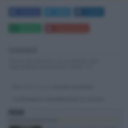
Facebook
Twitter
LinkedIn
Whatsapp
Stampa l'articolo
Commenti
Gli autori dei commenti, e non la redazione, sono
responsabili dei contenuti da loro inseriti -
Info
Devi
effettuare il login
per poter commentare
La discussione è consultabile anche
qui
, sul forum.
FOCUS
XGIMI Titan Noir Ultra Max a Bologna