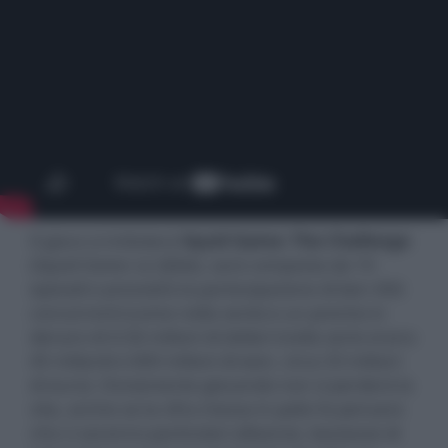
Il gioco si intitolerà
Squid Game: The Challenge
(
Squid Game: La Sfida
), sarà composta da 10
episodi e prevedrà la partecipazione di ben 456
concorrenti (come nella serie) e un premio in
denaro di 4,56 milioni di dollari (nella serie erano
45 miliardi e 600 milioni di won, circa 33 milioni
di euro). Ovviamente giocando non si perderà la
vita, anche se la cifra messa in palio fa pensare
che ci saranno particolari alleanze, bassezze di