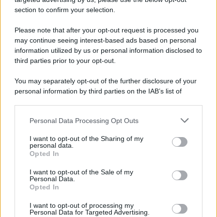
un'elettronica 13.4 canali, dotata di
section to confirm your selection.
autocalibrazione con Dirac...»
Please note that after your opt-out request is processed you
may continue seeing interest-based ads based on personal
Novità Apple TV+ a agosto 2026: tutte
le uscite ufficiali e il calendario
information utilized by us or personal information disclosed to
Apple TV+ inaugura agosto 2026 con il
third parties prior to your opt-out.
ritorno di alcune delle sue produzioni
più apprezzate,...»
You may separately opt-out of the further disclosure of your
personal information by third parties on the IAB’s list of
downstream participants.
Le funzioni nascoste più utili
all’interno degli smartphone
Personal Data Processing Opt Outs
This information may also be disclosed by us to third parties
Dietro le funzioni più comuni di Android
on the IAB’s List of Downstream Participants that may further
e iPhone si nascondono strumenti poco
I want to opt-out of the Sharing of my
disclose it to other third parties.
personal data.
conosciuti...»
Opted In
Please note that this website/app uses one or more Google
services and may gather and store information including but
I want to opt-out of the Sale of my
Amazon Prime Video le novità di
Personal Data.
not limited to your visit or usage behaviour. You may click to
agosto 2026
Opted In
grant or deny consent to Google and its third-party tags to
Prime Video ha annunciato le principali
use your data for below specified purposes in below Google
novità in arrivo ad agosto 2026: tra i
I want to opt-out of processing my
consent section.
Personal Data for Targeted Advertising.
titoli di punta...»