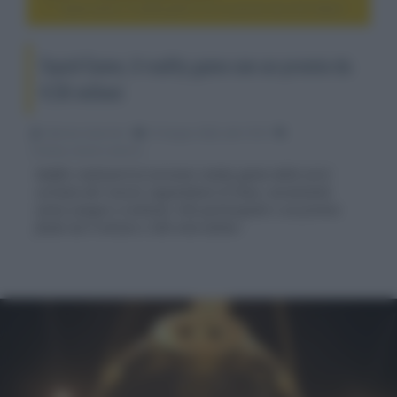
Squid Game, il reality game con un premio da 4,56 milioni
Squid Game, il reality game con un premio da
4,56 milioni
Fabrizio Guerrieri
15 Giugno 2022, alle 15:53
cinema, movie e serie tv
Netflix realizzerà la versione reality game della serie
coreana dei record, seguendone la linea, ovviamente
senza sangue e violenza: 456 partecipanti e un premio
finale da 4 milioni e 560 mila dollari