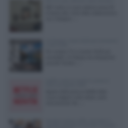
KEF LS Luxe, diffusori attivi wireless
KEF svela un nuovo sistema senza fili
di fascia alta, frutto della collaborazione
con il designer...»
LG Display: nuovi OLED più economici
a due strati
Per rendere TV e monitor OLED più
accessibili, LG Display sta sviluppando
pannelli Tandem...»
Netflix: tutte le novità in uscita in
Italia ad agosto 2026
Agosto 2026 porta su Netflix Italia
nuove stagioni molto attese, serie
internazionali, film...»
Vendere online cuffie, auricolari e
speaker portatili tra privati: la guida