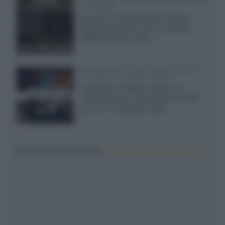
il 23 luglio
Giovedì 23 luglio da Audio Quality,
presentazione del nuovo proiettore
XGIMI Titan Noir Ultra...
Sony Bravia 9 II vs. Hisense UR9S vs.
TCL C8L il 13 luglio a Roma
Il prossimo 13 luglio a Roma, da
Gruppo Garman, ripeteremo lo shoot-
out tra i TV RGB Mini-LED...