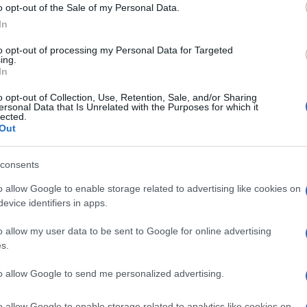
o opt-out of the Sale of my Personal Data.
ostra del Cinema di Venezia e al New York Film
In
i il
7 dicembre 2022
e in streaming su Netflix il
to opt-out of processing my Personal Data for Targeted
ing.
In
o opt-out of Collection, Use, Retention, Sale, and/or Sharing
ersonal Data that Is Unrelated with the Purposes for which it
e 2022
lected.
Out
consents
o allow Google to enable storage related to advertising like cookies on
evice identifiers in apps.
o allow my user data to be sent to Google for online advertising
NEXT POST
s.
Forever Young, il nuovo film di Valeria
Bruni Tedeschi
to allow Google to send me personalized advertising.
o allow Google to enable storage related to analytics like cookies on