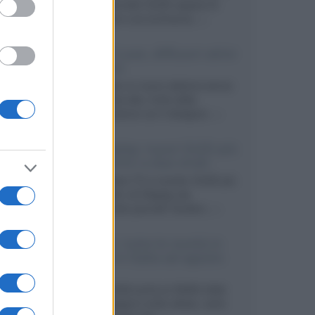
primo pannello OLED capace di
mantenere una luminanza...»
KEF LS Luxe, diffusori attivi
wireless
KEF svela un nuovo sistema senza
fili di fascia alta, frutto della
collaborazione con il designer...»
LG Display: nuovi OLED più
economici a due strati
Per rendere TV e monitor OLED più
accessibili, LG Display sta
sviluppando pannelli Tandem...»
Netflix: tutte le novità in
uscita in Italia ad agosto
2026
Agosto 2026 porta su Netflix Italia
nuove stagioni molto attese, serie