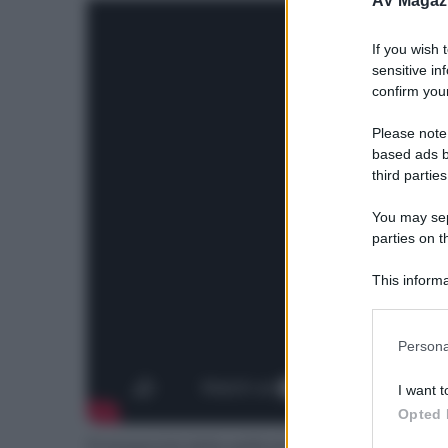
AV Magaz
If you wish 
sensitive in
confirm your
Please note
based ads b
third parties
You may sepa
parties on t
This informa
Participants
Please note
Persona
information 
deny consent
I want t
in below Go
Opted 
Protagonisti della pellicola sono
Adam Driver