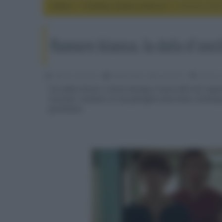
Home
cinema, movie e serie tv
Rumore bianc
Rumore bianco, la data d’usc
Fabrizio Guerrieri
28 Novembre 2022, alle 02:51
cinema, 
Con Adam Driver e Greta Gerwig il nuovo film del regist
racconta i tentativi di una famiglia americana contempor
quotidiana