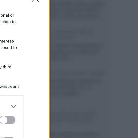
Prime Video diventa il primo servizio
di streaming a supportare HDR10+
sonal or
ADVANCED, la nuova evoluzione...»
ection to
Netflix: supporto 4K su
Google Chrome
nterest-
Il browser Chrome, finora limitato al
closed to
1080p, consente ora la visione di
Netflix in Ultra HD...»
 third
Diffusori Q Acoustics 3040c
Il produttore britannico espande la
Downstream
serie entry level 3000c con un
secondo, più compatto,...»
er and store
to grant or
Samsung Display: OLED
ed purposes
DisplayHDR True Black
1400
Il costruttore coreano ha svelato il