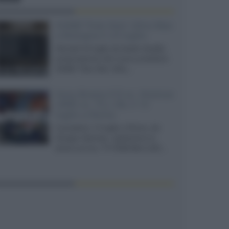
XGIMI Titan Noir Ultra Max
a Bologna il 23 luglio
Giovedì 23 luglio da Audio Quality,
presentazione del nuovo proiettore
XGIMI Titan Noir Ultra...
Sony Bravia 9 II vs. Hisense
UR9S vs. TCL C8L il 13
luglio a Roma
Il prossimo 13 luglio a Roma, da
Gruppo Garman, ripeteremo lo
shoot-out tra i TV RGB Mini-LED...