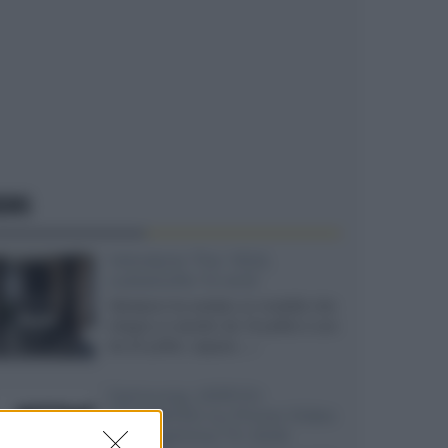
EWS
Velodyne The 1824,
subwoofer hi-end
Velodyne ha svelato un modello che
integra un woofer da 18 pollici e uno
da 24 pollici, capace...»
Samsung: HDR10+
ADVANCED su Prime Video
sulla gamma TV 2026