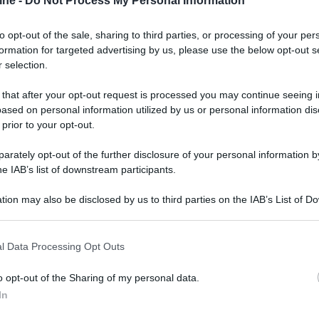
ine -
Do Not Process My Personal Information
to opt-out of the sale, sharing to third parties, or processing of your per
formation for targeted advertising by us, please use the below opt-out s
 selection.
 that after your opt-out request is processed you may continue seeing i
ased on personal information utilized by us or personal information dis
 prior to your opt-out.
rately opt-out of the further disclosure of your personal information by
he IAB’s list of downstream participants.
tion may also be disclosed by us to third parties on the IAB’s List of 
 that may further disclose it to other third parties.
 that this website/app uses one or more Google services and may gath
l Data Processing Opt Outs
including but not limited to your visit or usage behaviour. You may click 
 to Google and its third-party tags to use your data for below specifi
o opt-out of the Sharing of my personal data.
ogle consent section.
In
nel ruolo di Jack Gladney e
Greta Gerwig
in