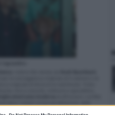
N
er ingrandire -
ianco
, l’ultimo film diretto da
Noah Baumbach
,
6 per la sceneggiatura originale di
Il calamaro e la
tura originale di
Storia di un matrimonio
. Tratto
cante, lirico e assurdo, ordinario e apocalittico,
miglia americana moderna
di affrontare i conflitti
rendere i misteri universali dell'amore, della
certezza.