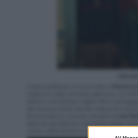
- click p
È stato pubblicato il nuovo trailer di
Rumore b
regista tre volte nominato agli Oscar, nel 200
balena
e nel 2020 per miglior film e sceneggia
dal romanzo di Don DeLillo, esilarante e terrifi
Rumore bianco racconta i tentativi di
una fa
della vita quotidiana e allo stesso tempo comp
morte e della felicità in un mondo pieno di in