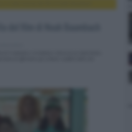
o, la data d’uscita del film di Noah Baumbach
ita del film di Noah Baumbach
movie e serie tv
a di Il calamaro e la balena e Storia di un matrimonio
anea di affrontare gli ordinari conflitti della vita