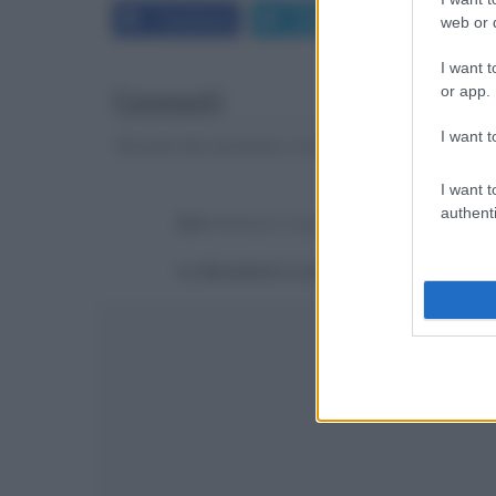
Facebook
Twitter
LinkedIn
web or d
I want t
Commenti
or app.
I want t
Gli autori dei commenti, e non la redazione, sono respo
I want t
authenti
Devi
effettuare il login
per poter commentare
La discussione è consultabile anche
qui
, sul