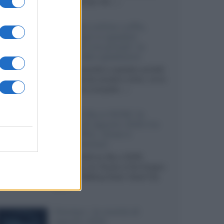
internazionali, film...»
Vendere online cuffie,
auricolari e speaker
portatili tra privati: la
guida alle spedizioni
Cuffie, auricolari e speaker portatili
sono facili da vendere online, ma le
dimensioni compatte...»
Novità Sky e NOW: le
uscite di agosto 2026 tra
serie, film, show e
documentari
Agosto 2026 su Sky e NOW
prosegue con House of the Dragon
3 e The Walking Dead: Dead City
3,...»
Disney+, le novità di
agosto 2026