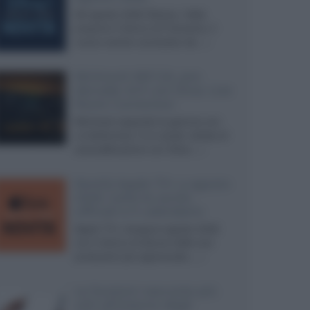
Ad agosto 2026 Disney+ Italia
propone il ritorno di Futurama, il
nuovo evento conclusivo de...»
McIntosh MX124, pre-
decoder A/V con Dirac Live
Room Correction
McIntosh espande la gamma con
un'elettronica 13.4 canali, dotata di
autocalibrazione con Dirac...»
Novità Apple TV+ a agosto
2026: tutte le uscite
ufficiali e il calendario
Apple TV+ inaugura agosto 2026
con il ritorno di alcune delle sue
produzioni più apprezzate,...»
Le funzioni nascoste più
utili all’interno degli