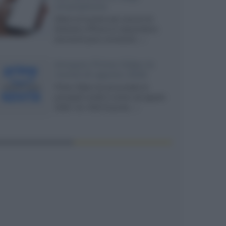
smartphone
Dietro le funzioni più comuni di
Android e iPhone si nascondono
strumenti poco conosciuti...»
Amazon Prime Video le
novità di agosto 2026
Prime Video ha annunciato le
principali novità in arrivo ad agosto
2026: tra i titoli di punta...»