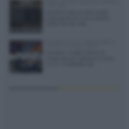
XGIMI Titan Noir Ultra Max a Bologna
il 23 luglio
Giovedì 23 luglio da Audio Quality,
presentazione del nuovo proiettore
XGIMI Titan Noir Ultra...
Sony Bravia 9 II vs. Hisense UR9S vs.
TCL C8L il 13 luglio a Roma
Il prossimo 13 luglio a Roma, da
Gruppo Garman, ripeteremo lo shoot-
out tra i TV RGB Mini-LED...