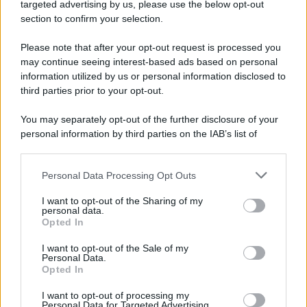
targeted advertising by us, please use the below opt-out
un'elettronica 13.4 canali, dotata di
section to confirm your selection.
autocalibrazione con Dirac...»
Please note that after your opt-out request is processed you
may continue seeing interest-based ads based on personal
Novità Apple TV+ a agosto 2026: tutte
le uscite ufficiali e il calendario
information utilized by us or personal information disclosed to
Apple TV+ inaugura agosto 2026 con il
third parties prior to your opt-out.
ritorno di alcune delle sue produzioni
più apprezzate,...»
You may separately opt-out of the further disclosure of your
personal information by third parties on the IAB’s list of
downstream participants.
Le funzioni nascoste più utili
all’interno degli smartphone
Personal Data Processing Opt Outs
This information may also be disclosed by us to third parties
Dietro le funzioni più comuni di Android
on the IAB’s List of Downstream Participants that may further
e iPhone si nascondono strumenti poco
I want to opt-out of the Sharing of my
disclose it to other third parties.
personal data.
conosciuti...»
Opted In
Please note that this website/app uses one or more Google
services and may gather and store information including but
I want to opt-out of the Sale of my
Amazon Prime Video le novità di
Personal Data.
not limited to your visit or usage behaviour. You may click to
agosto 2026
Opted In
grant or deny consent to Google and its third-party tags to
Prime Video ha annunciato le principali
use your data for below specified purposes in below Google
novità in arrivo ad agosto 2026: tra i
I want to opt-out of processing my
consent section.
Personal Data for Targeted Advertising.