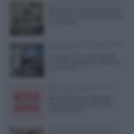
KEF LS Luxe, diffusori attivi wireless
KEF svela un nuovo sistema senza fili
di fascia alta, frutto della collaborazione
con il designer...»
LG Display: nuovi OLED più economici
a due strati
Per rendere TV e monitor OLED più
accessibili, LG Display sta sviluppando
pannelli Tandem...»
Netflix: tutte le novità in uscita in
Italia ad agosto 2026
Agosto 2026 porta su Netflix Italia
nuove stagioni molto attese, serie
internazionali, film...»
Vendere online cuffie, auricolari e
speaker portatili tra privati: la guida