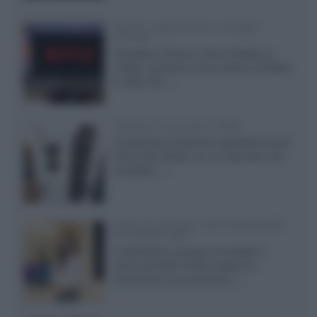
Netflix: supporto 4K su Google
Chrome
Il browser Chrome, finora limitato al
1080p, consente ora la visione di Netflix
in Ultra HD...»
Diffusori Q Acoustics 3040c
Il produttore britannico espande la serie
entry level 3000c con un secondo, più
compatto,...»
Samsung Display: OLED DisplayHDR
True Black 1400
Il costruttore coreano ha svelato il
primo pannello OLED capace di
mantenere una luminanza...»