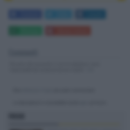
Facebook
Twitter
LinkedIn
Whatsapp
Stampa l'articolo
Commenti
Gli autori dei commenti, e non la redazione, sono
responsabili dei contenuti da loro inseriti -
Info
Devi
effettuare il login
per poter commentare
La discussione è consultabile anche
qui
, sul forum.
FOCUS