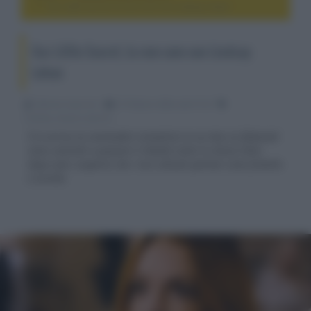
Our Little Secret, la rom com con Lindsay Lohan
Our Little Secret, la rom com con Lindsay
Lohan
Fabrizio Guerrieri
27 Ottobre 2024, alle 01:42
cinema, movie e serie tv
È in arrivo la commedia romantica in cui due ex fidanzati
sono costretti a passare il Natale sotto lo stesso tetto
dopo aver scoperto che i loro attuali partner sono fratello
e sorella