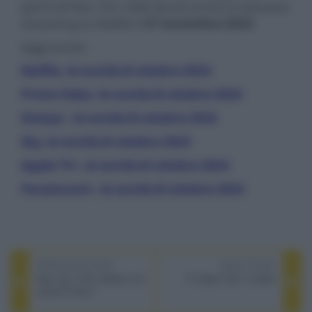
panni di Paul. Our Little Secret arriva in esclusiva
streaming su Netflix il
27 novembre 2024
.
leggi anche:
Netflix, le novità di ottobre 2024
Prime Video, le novità di ottobre 2024
Disney+, le novità di ottobre 2024
Sky, le novità di ottobre 2024
Apple TV+, le novità di ottobre 2024
Paramount+, le novità di ottobre 2024
PREVIOUS POST
NEXT POST
Hey Joe, il film italiano con
È Colpa Tua?, il trailer
James Franco