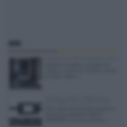
NEWS
Velodyne The 1824, subwoofer hi-end
Velodyne ha svelato un modello che
integra un woofer da 18 pollici e uno da
24 pollici, capace...»
Samsung: HDR10+ ADVANCED su
Prime Video sulla gamma TV 2026
Prime Video diventa il primo servizio di
streaming a supportare HDR10+
ADVANCED, la nuova evoluzione...»