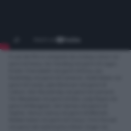
Il cast del film è composto da Lindsay Lohan nei
panni di Avery, Ian Harding nei panni di Logan,
Kristin Chenoweth nei panni di Erica, Jon
Rudnitsky nei panni di Cameron, Katie Baker nei
panni di Cassie, Jake Brennan nei panni di
Callum, Dan Bucatinsky nei panni di Leonard,
Tim Meadows nei panni di Stan, Judy Reyes nei
panni di Margaret, Ash Santos nei panni di
Sophie, Henry Czerny nei panni di Mitchell,
Bobbie Eakes nei panni di Cheryl, Chris Parnell
nei panni del veterinario e Brian Unger nei