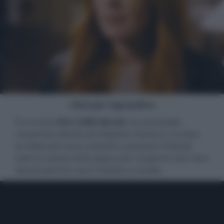
- click per ingrandire -
È in arrivo
Our Little Secret
, la commedia
romantica diretta da Stephen Herek in cui due
ex fidanzati sono costretti a passare il Natale
sotto lo stesso tetto dopo aver scoperto che i loro
attuali partner sono fratello e sorella.