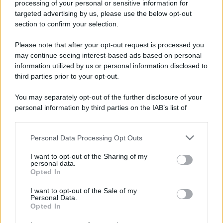
documentari
processing of your personal or sensitive information for
Agosto 2026 su Sky e NOW prosegue
targeted advertising by us, please use the below opt-out
con House of the Dragon 3 e The
section to confirm your selection.
Walking Dead: Dead City 3,...»
Please note that after your opt-out request is processed you
may continue seeing interest-based ads based on personal
Disney+, le novità di agosto 2026
information utilized by us or personal information disclosed to
Ad agosto 2026 Disney+ Italia propone
third parties prior to your opt-out.
il ritorno di Futurama, il nuovo evento
conclusivo de...»
You may separately opt-out of the further disclosure of your
personal information by third parties on the IAB’s list of
downstream participants.
McIntosh MX124, pre-decoder A/V
con Dirac Live Room Correction
Personal Data Processing Opt Outs
This information may also be disclosed by us to third parties
McIntosh espande la gamma con
on the IAB’s List of Downstream Participants that may further
un'elettronica 13.4 canali, dotata di
I want to opt-out of the Sharing of my
disclose it to other third parties.
personal data.
autocalibrazione con Dirac...»
Opted In
Please note that this website/app uses one or more Google
services and may gather and store information including but
I want to opt-out of the Sale of my
Novità Apple TV+ a agosto 2026: tutte
Personal Data.
not limited to your visit or usage behaviour. You may click to
le uscite ufficiali e il calendario
Opted In
grant or deny consent to Google and its third-party tags to
Apple TV+ inaugura agosto 2026 con il
use your data for below specified purposes in below Google