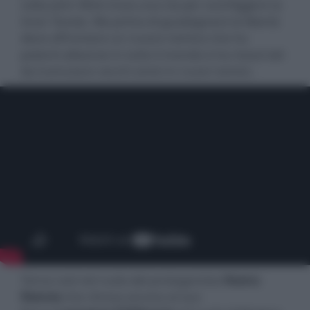
volta John Wick trova una via per sconfiggere la
Gran Tavola. Ma prima di guadagnare la libertà
deve affrontare un nuovo nemico che ha
potenti alleanze in tutto il mondo e ha mezzi tali
da tramutare vecchi amici in nuovi nemici.
Torna così nel ruolo del protagonista
Keanu
Reeves
che ritrova ancora al suo