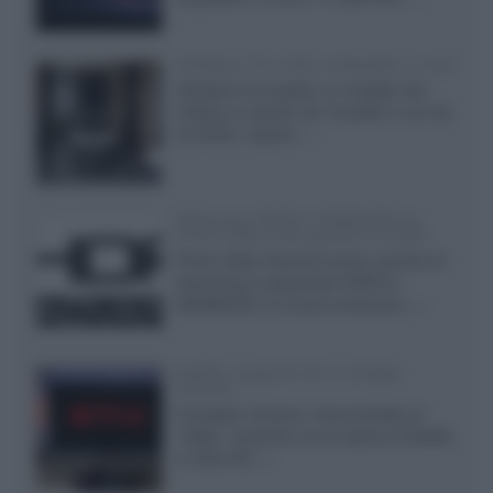
Velodyne The 1824, subwoofer hi-end
Velodyne ha svelato un modello che
integra un woofer da 18 pollici e uno da
24 pollici, capace...»
Samsung: HDR10+ ADVANCED su
Prime Video sulla gamma TV 2026
Prime Video diventa il primo servizio di
streaming a supportare HDR10+
ADVANCED, la nuova evoluzione...»
Netflix: supporto 4K su Google
Chrome
Il browser Chrome, finora limitato al
1080p, consente ora la visione di Netflix
in Ultra HD...»