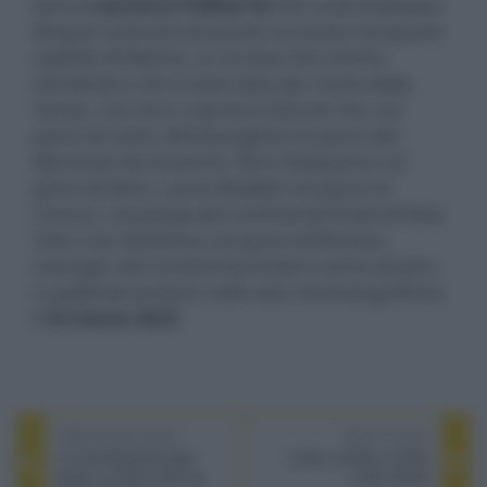
fianco
Laurence Fishburne
nel ruolo di Bowery
King (al contrario di quanto successo nel quarto
capitolo di Matrix), un ex boss del crimine
clandestino che è stato dato per morto dalla
Tavola. Con loro ci saranno Donnie Yen nei
panni di Caine, Bill Skarsgård nei panni del
Marchese de Gramont, Rina Sawayama nei
panni di Akira, Lance Reddick nei panni di
Charon, concierge del Continental Hotel di New
York e Ian McShane nei panni di Winston,
manager del Continental Hotel e amico di John.
La pellicola arriverà nelle sale cinematografiche
il
23 marzo 2023
.
PREVIOUS POST
NEXT POST
La Vita Bugiarda degli
Codec wireless Hi-Res
Adulti, la serie tratta da
Audio MQair