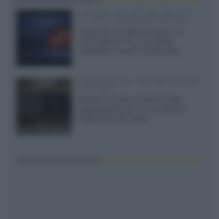
SQD-Mini LED 5.000 NIT 2040 zone
TCL 65C8L a 838 euro IVA inclusa
Grazie ad una offerta amazon e al
cache-back di TCL, è possibile
acquistare il nuovo TV SQD-Mini...
XGIMI Titan Noir Ultra Max a Bologna
il 23 luglio
Giovedì 23 luglio da Audio Quality,
presentazione del nuovo proiettore
XGIMI Titan Noir Ultra...