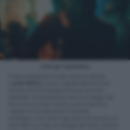
- click per ingrandire -
È stato pubblicato il trailer italiano ufficiale
di
John Wick 4
, nuovo capitolo del franchise
iniziato nel 2014 sempre firmato da Chad
Stahelski, che prevedeva solo una trilogia. Ma
l’enorme successo riscosso anche dal terzo
capitolo ne ha decretato il meritato
prosieguo. Così come è già stato annunciato un
John Wick 5 in fase di sviluppo dal 2020. Questa