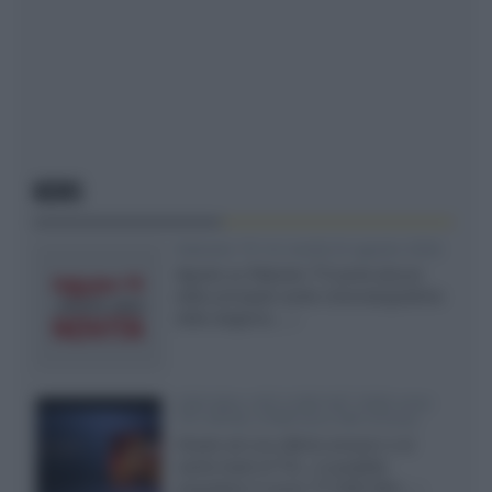
NEWS
Rakuten TV: le novità di agosto 2026
Agosto su Rakuten TV porta alcune
delle principali uscite cinematografiche
della stagione,...»
SQD-Mini LED 5.000 NIT 2040 zone
TCL 65C8L a 838 euro IVA inclusa
Grazie ad una offerta amazon e al
cache-back di TCL, è possibile
acquistare il nuovo TV SQD-Mini...»