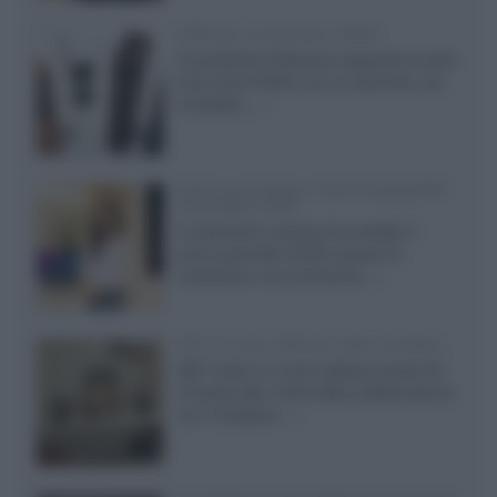
Diffusori Q Acoustics 3040c
Il produttore britannico espande la serie
entry level 3000c con un secondo, più
compatto,...»
Samsung Display: OLED DisplayHDR
True Black 1400
Il costruttore coreano ha svelato il
primo pannello OLED capace di
mantenere una luminanza...»
KEF LS Luxe, diffusori attivi wireless
KEF svela un nuovo sistema senza fili
di fascia alta, frutto della collaborazione
con il designer...»