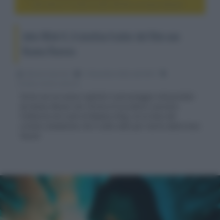
John Wick 4, il cinetico trailer del film con Keanu Reeves
John Wick 4, il cinetico trailer del film con
Keanu Reeves
Fabrizio Guerrieri
11 Novembre 2022, alle 04:01
cinema, movie e serie tv
Torna con un nuovo capitolo il personaggio interpretato
da Keanu Reeves che ritrova al suo fianco Laurence
Fishburne nel ruolo di Bowery King, un ex boss del
crimine clandestino che è stato dato per morto dalla Gran
Tavola