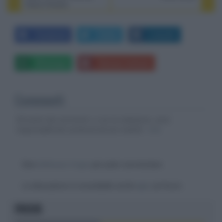
Elena Ferrante
Facebook
Twitter
LinkedIn
Whatsapp
Stampa l'articolo
Commenti
Gli autori dei commenti, e non la redazione, sono
responsabili dei contenuti da loro inseriti -
Info
Devi
effettuare il login
per poter commentare
La discussione è consultabile anche
qui
, sul forum.
FOCUS