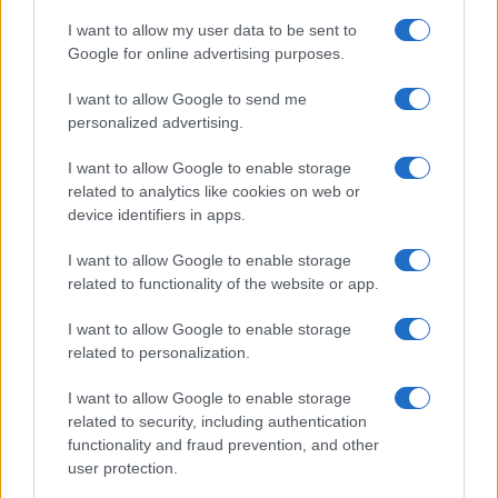
I want to allow my user data to be sent to
Google for online advertising purposes.
I want to allow Google to send me
personalized advertising.
I want to allow Google to enable storage
related to analytics like cookies on web or
AV Magazine
è membro EISA dal 2019
device identifiers in apps.
all'interno del Mobile Devices Expert Group
I want to allow Google to enable storage
Per informazioni:
www.eisa.eu
related to functionality of the website or app.
I want to allow Google to enable storage
related to personalization.
Legali
-
Privacy
-
Privicy settings
Cookie
-
Pubblicità
-
Redazione
I want to allow Google to enable storage
related to security, including authentication
AV Raw s.n.c. P.iva: 02040960672
functionality and fraud prevention, and other
AV Magazine - Testata giornalistica con registrazione Tribunale di
user protection.
Teramo n. 527 del 22.12.2004