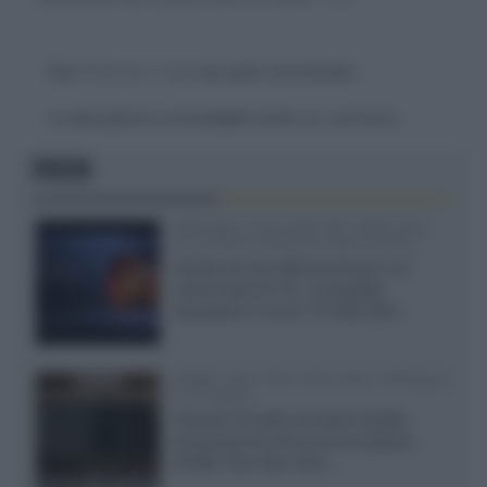
Devi
effettuare il login
per poter commentare
La discussione è consultabile anche
qui
, sul forum.
FOCUS
SQD-Mini LED 5.000 NIT 2040 zone
TCL 65C8L a 838 euro IVA inclusa
Grazie ad una offerta amazon e al
cache-back di TCL, è possibile
acquistare il nuovo TV SQD-Mini...
XGIMI Titan Noir Ultra Max a Bologna
il 23 luglio
Giovedì 23 luglio da Audio Quality,
presentazione del nuovo proiettore
XGIMI Titan Noir Ultra...