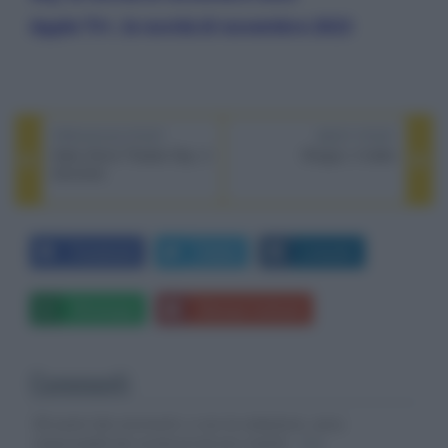
Apple TV+, le novità di novembre 2023
PREVIOUS POST
NEXT POST
Adeo Home Theater Day: 2
Shogun, il trailer
dicembre
Facebook
Twitter
LinkedIn
Whatsapp
Stampa l'articolo
Commenti
Gli autori dei commenti, e non la redazione, sono
responsabili dei contenuti da loro inseriti -
Info