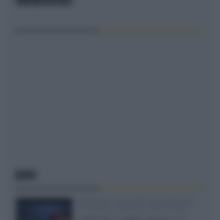
NEWS
SQD-Mini LED 5.000 NIT 2040 zone
TCL 65C8L a 838 euro IVA inclusa
Grazie ad una offerta amazon e al