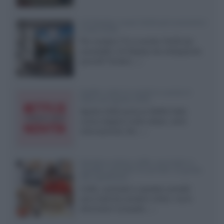
LG Display: nuovi OLED più economici
a due strati
Per rendere TV e monitor OLED più
accessibili, LG Display sta sviluppando
pannelli Tandem...»
Netflix: tutte le novità in uscita in
Italia ad agosto 2026
Agosto 2026 porta su Netflix Italia
nuove stagioni molto attese, serie
internazionali, film...»
Vendere online cuffie, auricolari e
speaker portatili tra privati: la guida
alle spedizioni
Cuffie, auricolari e speaker portatili
sono facili da vendere online, ma le
dimensioni compatte...»