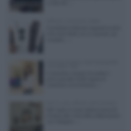
in Ultra HD...»
Diffusori Q Acoustics 3040c
Il produttore britannico espande la serie
entry level 3000c con un secondo, più
compatto,...»
Samsung Display: OLED DisplayHDR
True Black 1400
Il costruttore coreano ha svelato il
primo pannello OLED capace di
mantenere una luminanza...»
KEF LS Luxe, diffusori attivi wireless
KEF svela un nuovo sistema senza fili
di fascia alta, frutto della collaborazione
con il designer...»