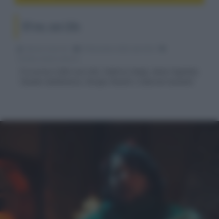
Elf me, con Lillo
Fabrizio Guerrieri
18 Novembre 2023, alle 03:25
cinema, movie e serie tv
È in arrivo il film con Lillo, Federico Ielapi, Anna Foglietta,
Claudio Santamaria, Giorgio Pasotti e Caterina Guzzanti