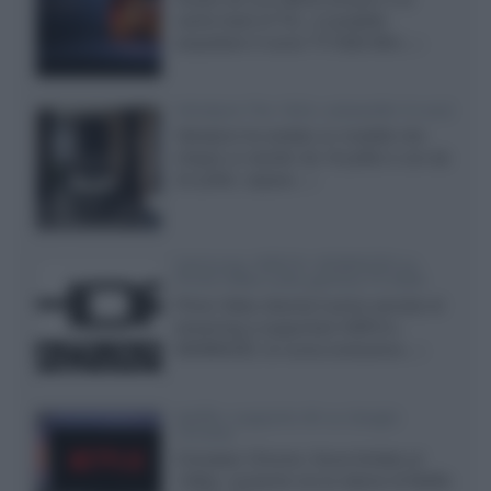
cache-back di TCL, è possibile
acquistare il nuovo TV SQD-Mini...»
Velodyne The 1824, subwoofer hi-end
Velodyne ha svelato un modello che
integra un woofer da 18 pollici e uno da
24 pollici, capace...»
Samsung: HDR10+ ADVANCED su
Prime Video sulla gamma TV 2026
Prime Video diventa il primo servizio di
streaming a supportare HDR10+
ADVANCED, la nuova evoluzione...»
Netflix: supporto 4K su Google
Chrome
Il browser Chrome, finora limitato al
1080p, consente ora la visione di Netflix