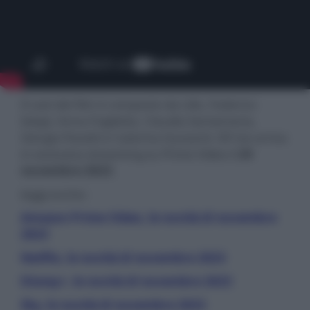
Il cast del film è composto da Lillo, Federico
Ielapi, Anna Foglietta, Claudio Santamaria,
Giorgio Pasotti e Caterina Guzzanti. Elf me arriva
in esclusiva streaming su Prime Video il
24
novembre 2023
.
leggi anche:
Amazon Prime Video, le novità di novembre
2023
Netflix, le novità di novembre 2023
Disney+, le novità di novembre 2023
Sky, le novità di novembre 2023