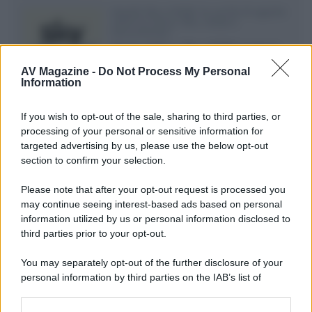
Novità Sky e NOW: le uscite di agosto
2026 tra serie, film, show e
documentari
Agosto 2026 su Sky e NOW prosegue
con House of the Dragon 3 e The
AV Magazine -
Do Not Process My Personal
Walking Dead: Dead City 3,...»
Information
Disney+, le novità di agosto 2026
If you wish to opt-out of the sale, sharing to third parties, or
Ad agosto 2026 Disney+ Italia propone
processing of your personal or sensitive information for
il ritorno di Futurama, il nuovo evento
targeted advertising by us, please use the below opt-out
conclusivo de...»
section to confirm your selection.
Please note that after your opt-out request is processed you
may continue seeing interest-based ads based on personal
McIntosh MX124, pre-decoder A/V
con Dirac Live Room Correction
information utilized by us or personal information disclosed to
McIntosh espande la gamma con
third parties prior to your opt-out.
un'elettronica 13.4 canali, dotata di
autocalibrazione con Dirac...»
You may separately opt-out of the further disclosure of your
personal information by third parties on the IAB’s list of
downstream participants.
Novità Apple TV+ a agosto 2026: tutte