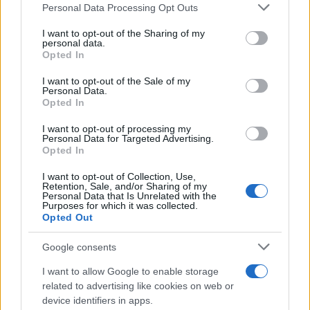
le uscite ufficiali e il calendario
Personal Data Processing Opt Outs
This information may also be disclosed by us to third parties
Apple TV+ inaugura agosto 2026 con il
on the IAB’s List of Downstream Participants that may further
ritorno di alcune delle sue produzioni
I want to opt-out of the Sharing of my
disclose it to other third parties.
personal data.
più apprezzate,...»
Opted In
Please note that this website/app uses one or more Google
services and may gather and store information including but
I want to opt-out of the Sale of my
Le funzioni nascoste più utili
Personal Data.
not limited to your visit or usage behaviour. You may click to
all’interno degli smartphone
Opted In
grant or deny consent to Google and its third-party tags to
Dietro le funzioni più comuni di Android
use your data for below specified purposes in below Google
e iPhone si nascondono strumenti poco
I want to opt-out of processing my
consent section.
Personal Data for Targeted Advertising.
conosciuti...»
Opted In
I want to opt-out of Collection, Use,
Retention, Sale, and/or Sharing of my
Personal Data that Is Unrelated with the
Purposes for which it was collected.
Opted Out
Google consents
I want to allow Google to enable storage
related to advertising like cookies on web or
device identifiers in apps.