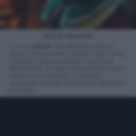
- click per ingrandire -
È in arrivo
Elf me
, il film diretto da YouNuts!
(Niccolò Celaia e Antonio Usbergo). Trip è un elfo
costruttore anticonvenzionale al servizio di
Babbo Natale. Un pasticcio più grande del solito
lo porta a conoscere Elia, un ragazzino
perseguitato dai bulli. L'incontro con Trip cambia
le loro vite.