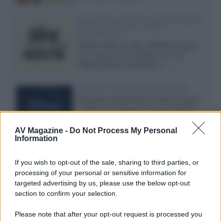
Novità Sky e NOW: le uscite di agosto
2026 tra serie, film, show e
documentari
Agosto 2026 su Sky e NOW prosegue
con House of the Dragon 3 e The
Walking Dead: Dead City 3,...»
Disney+, le novità di agosto 2026
Ad agosto 2026 Disney+ Italia propone
il ritorno di Futurama, il nuovo evento
conclusivo de...»
AV Magazine -
Do Not Process My Personal
Information
McIntosh MX124, pre-decoder A/V
If you wish to opt-out of the sale, sharing to third parties, or
con Dirac Live Room Correction
processing of your personal or sensitive information for
McIntosh espande la gamma con
targeted advertising by us, please use the below opt-out
un'elettronica 13.4 canali, dotata di
section to confirm your selection.
autocalibrazione con Dirac...»
Please note that after your opt-out request is processed you