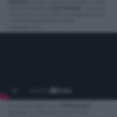
Åkerlund
si basa su verità e menzogne rivelate
nell'autobiografia di
Clark Olofsson
, ricreando
una versione romanzata di una delle figure più
controverse della storia svedese
contemporanea.
Protagonista della serie è
Bill Skarsgård
(
Divergent
,
It
,
Eternals
) nel ruolo di Clark