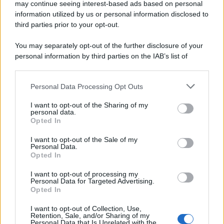
may continue seeing interest-based ads based on personal
Novità Apple TV+ a agosto 2026: tutte
le uscite ufficiali e il calendario
information utilized by us or personal information disclosed to
Apple TV+ inaugura agosto 2026 con il
third parties prior to your opt-out.
ritorno di alcune delle sue produzioni
più apprezzate,...»
You may separately opt-out of the further disclosure of your
personal information by third parties on the IAB’s list of
downstream participants.
Le funzioni nascoste più utili
all’interno degli smartphone
Personal Data Processing Opt Outs
This information may also be disclosed by us to third parties
Dietro le funzioni più comuni di Android
on the IAB’s List of Downstream Participants that may further
e iPhone si nascondono strumenti poco
I want to opt-out of the Sharing of my
disclose it to other third parties.
personal data.
conosciuti...»
Opted In
Please note that this website/app uses one or more Google
services and may gather and store information including but
I want to opt-out of the Sale of my
Amazon Prime Video le novità di
Personal Data.
not limited to your visit or usage behaviour. You may click to
agosto 2026
Opted In
grant or deny consent to Google and its third-party tags to
Prime Video ha annunciato le principali
use your data for below specified purposes in below Google
novità in arrivo ad agosto 2026: tra i
I want to opt-out of processing my
consent section.
Personal Data for Targeted Advertising.
titoli di punta...»
Opted In
I want to opt-out of Collection, Use,
Retention, Sale, and/or Sharing of my
Personal Data that Is Unrelated with the