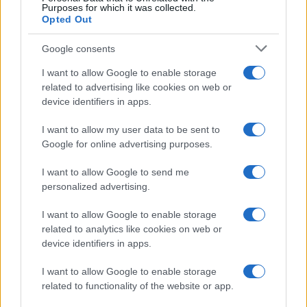
Purposes for which it was collected.
Opted Out
Google consents
I want to allow Google to enable storage
related to advertising like cookies on web or
device identifiers in apps.
I want to allow my user data to be sent to
Google for online advertising purposes.
I want to allow Google to send me
personalized advertising.
I want to allow Google to enable storage
related to analytics like cookies on web or
AV Magazine
è membro EISA dal 2019
device identifiers in apps.
all'interno del Mobile Devices Expert Group
I want to allow Google to enable storage
Per informazioni:
www.eisa.eu
related to functionality of the website or app.