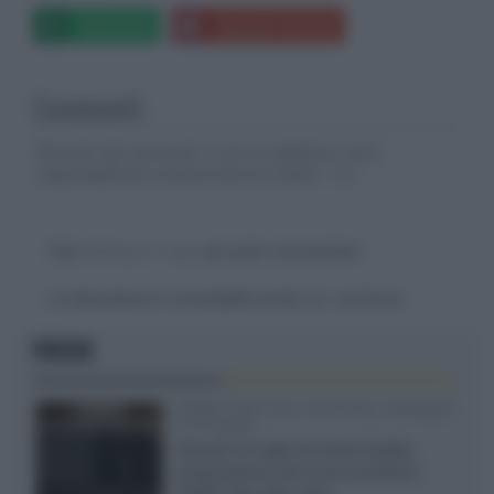
Whatsapp
Stampa l'articolo
Commenti
Gli autori dei commenti, e non la redazione, sono
responsabili dei contenuti da loro inseriti -
Info
Devi
effettuare il login
per poter commentare
La discussione è consultabile anche
qui
, sul forum.
FOCUS
XGIMI Titan Noir Ultra Max a Bologna
il 23 luglio
Giovedì 23 luglio da Audio Quality,
presentazione del nuovo proiettore
XGIMI Titan Noir Ultra...