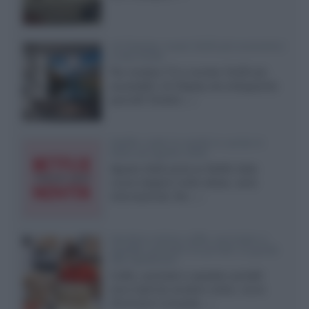
LG Display: nuovi OLED più economici
a due strati
Per rendere TV e monitor OLED più
accessibili, LG Display sta sviluppando
pannelli Tandem...»
Netflix: tutte le novità in uscita in
Italia ad agosto 2026
Agosto 2026 porta su Netflix Italia
nuove stagioni molto attese, serie
internazionali, film...»
Vendere online cuffie, auricolari e
speaker portatili tra privati: la guida
alle spedizioni
Cuffie, auricolari e speaker portatili
sono facili da vendere online, ma le
dimensioni compatte...»