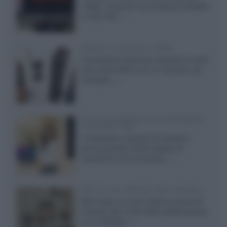
1080p, consente ora la visione di Netflix
in Ultra HD...»
Diffusori Q Acoustics 3040c
Il produttore britannico espande la serie
entry level 3000c con un secondo, più
compatto,...»
Samsung Display: OLED DisplayHDR
True Black 1400
Il costruttore coreano ha svelato il
primo pannello OLED capace di
mantenere una luminanza...»
KEF LS Luxe, diffusori attivi wireless
KEF svela un nuovo sistema senza fili
di fascia alta, frutto della collaborazione
con il designer...»