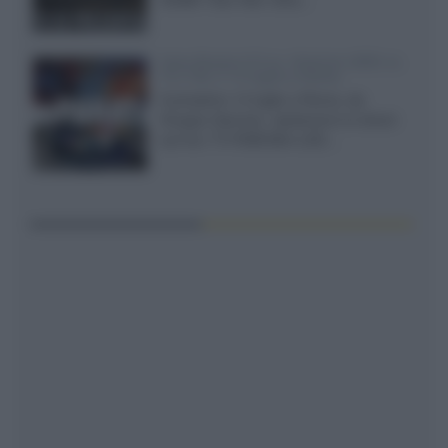
Sony Bravia 9 II vs. Hisense UR9S vs.
TCL C8L il 13 luglio a Roma
Il prossimo 13 luglio a Roma, da
Gruppo Garman, ripeteremo lo shoot-
out tra i TV RGB Mini-LED...