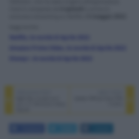
Olofsson, che ha dato origine all'espressione.
Clark è composta da
6 episodi
e arriva in
esclusiva streaming su Netflix il
5 maggio 2022
.
leggi anche:
Netflix, le novità di Aprile 2022
Amazon Prime Video, le novità di Aprile 2022
Disney+, le novità di Aprile 2022
PREVIOUS POST
NEXT POST
Night Sky, la serie sci-fi
Update VRR per Sony PS5
con J. K. Simmons e Sissy
in arrivo
Spacek
Facebook
Twitter
LinkedIn