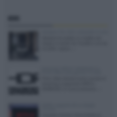
NEWS
Velodyne The 1824, subwoofer hi-end
Velodyne ha svelato un modello che
integra un woofer da 18 pollici e uno da
24 pollici, capace...»
Samsung: HDR10+ ADVANCED su
Prime Video sulla gamma TV 2026
Prime Video diventa il primo servizio di
streaming a supportare HDR10+
ADVANCED, la nuova evoluzione...»
Netflix: supporto 4K su Google
Chrome
Il browser Chrome, finora limitato al