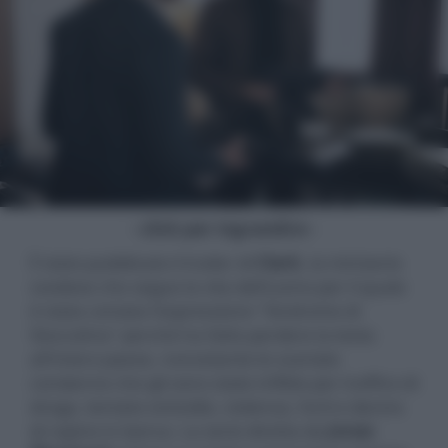
- click per ingrandire -
È stato pubblicato il trailer di
Clark
, la miniserie
svedese che segue la vita dell'uomo per il quale
è stata coniata l'espressione "Sindrome di
Stoccolma" perché ha fatto perdere la testa
all'intero paese, nonostante le svariate
condanne che gli sono state inflitte per traffico di
droga, tentato omicidio, violenza, furti e decine
di rapine in banca. La serie diretta da
Jonas