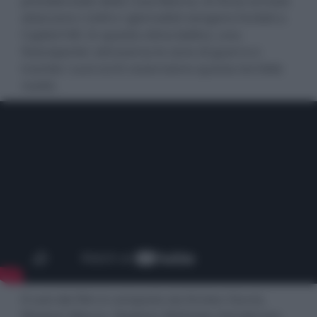
presidenziale della Casa Bianca, le forze armate
attaccano i civili e i giornalisti vengono fucilati a
Capitol Hill. In questo clima bellico, una
fotoreporter attraversa le zone di guerra e
tramite i suoi occhi osserviamo questa terribile
realtà.
Il cast del film è composto da Kirsten Dunst,
Wagner Moura, Stephen McKinley Henderson,