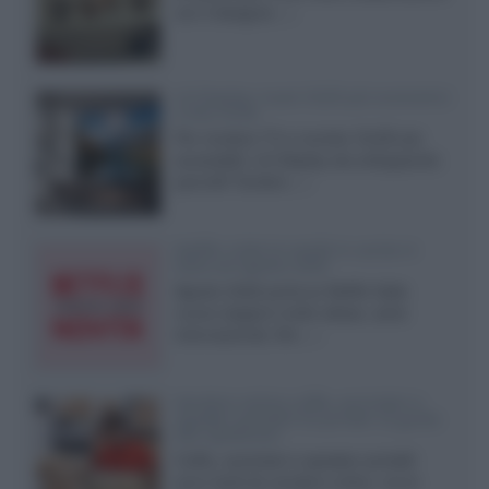
con il designer...»
LG Display: nuovi OLED più economici
a due strati
Per rendere TV e monitor OLED più
accessibili, LG Display sta sviluppando
pannelli Tandem...»
Netflix: tutte le novità in uscita in
Italia ad agosto 2026
Agosto 2026 porta su Netflix Italia
nuove stagioni molto attese, serie
internazionali, film...»
Vendere online cuffie, auricolari e
speaker portatili tra privati: la guida
alle spedizioni
Cuffie, auricolari e speaker portatili
sono facili da vendere online, ma le