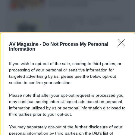
dimensioni compatte...»
Novità Sky e NOW: le uscite di agosto
2026 tra serie, film, show e
documentari
Agosto 2026 su Sky e NOW prosegue
con House of the Dragon 3 e The
AV Magazine -
Do Not Process My Personal
Walking Dead: Dead City 3,...»
Information
Disney+, le novità di agosto 2026
If you wish to opt-out of the sale, sharing to third parties, or
Ad agosto 2026 Disney+ Italia propone
processing of your personal or sensitive information for
il ritorno di Futurama, il nuovo evento
targeted advertising by us, please use the below opt-out
conclusivo de...»
section to confirm your selection.
Please note that after your opt-out request is processed you
may continue seeing interest-based ads based on personal
McIntosh MX124, pre-decoder A/V
con Dirac Live Room Correction
information utilized by us or personal information disclosed to
McIntosh espande la gamma con
third parties prior to your opt-out.
un'elettronica 13.4 canali, dotata di
autocalibrazione con Dirac...»
You may separately opt-out of the further disclosure of your
personal information by third parties on the IAB’s list of