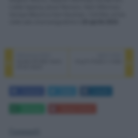
Cailee Spaeny, Jesse Plemons, Nick Offerman,
Sonoya Mizuno e Karl Glusman. Civil War arriva
nelle sale cinematografiche il
26 aprile 2024
.
PREVIOUS POST
NEXT POST
Yamaha CD-C603: lettore
Kung Fu Panda 4, il trailer
CD da 5 dischi
Facebook
Twitter
LinkedIn
Whatsapp
Stampa l'articolo
Commenti