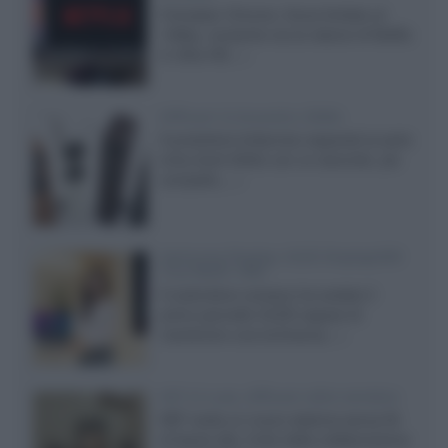
Il browser Chrome, finora limitato al
1080p, consente ora la visione di Netflix
in Ultra HD...»
Diffusori Q Acoustics 3040c
Il produttore britannico espande la serie
entry level 3000c con un secondo, più
compatto,...»
Samsung Display: OLED DisplayHDR
True Black 1400
Il costruttore coreano ha svelato il
primo pannello OLED capace di
mantenere una luminanza...»
KEF LS Luxe, diffusori attivi wireless
KEF svela un nuovo sistema senza fili
di fascia alta, frutto della collaborazione