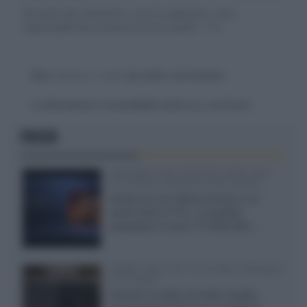
Gli autori dei commenti, e non la redazione, sono
responsabili dei contenuti da loro inseriti -
Info
Devi
effettuare il login
per poter commentare
La discussione è consultabile anche
qui
, sul forum.
FOCUS
SQD-Mini LED 5.000 NIT 2040 zone
TCL 65C8L a 838 euro IVA inclusa
Grazie ad una offerta amazon e al
cache-back di TCL, è possibile
acquistare il nuovo TV SQD-Mini...
XGIMI Titan Noir Ultra Max a Bologna
il 23 luglio
Giovedì 23 luglio da Audio Quality,