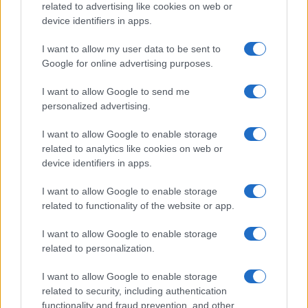
related to advertising like cookies on web or
device identifiers in apps.
I want to allow my user data to be sent to
Google for online advertising purposes.
I want to allow Google to send me
personalized advertising.
I want to allow Google to enable storage
related to analytics like cookies on web or
AV Magazine
è membro EISA dal 2019
device identifiers in apps.
all'interno del Mobile Devices Expert Group
I want to allow Google to enable storage
Per informazioni:
www.eisa.eu
related to functionality of the website or app.
I want to allow Google to enable storage
related to personalization.
Legali
-
Privacy
-
Privicy settings
Cookie
-
Pubblicità
-
Redazione
I want to allow Google to enable storage
related to security, including authentication
AV Raw s.n.c. P.iva: 02040960672
functionality and fraud prevention, and other