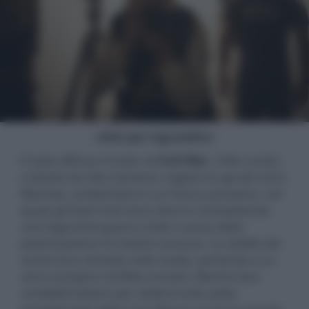
- click per ingrandire -
È stato diffuso il trailer di
Civil War
, il film scritto
e diretto da Alex Garland, regista tra gli altri di
Ex
Machina
, ambientato in un futuro prossimo, nel
quale gli Stati Uniti sono stanno combattendo
una logorante guerra civile a causa della
polarizzazione tra fazioni avverse. Le ostilità dai
social sono sfociate nella realtà, portando a un
vero e proprio conflitto armato. Mentre due
candidati lottano per sedersi sulla sedia