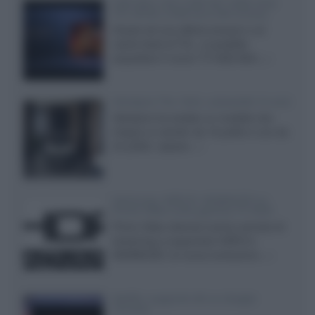
SQD-Mini LED 5.000 NIT 2040 zone
TCL 65C8L a 838 euro IVA inclusa
Grazie ad una offerta amazon e al
cache-back di TCL, è possibile
acquistare il nuovo TV SQD-Mini...»
Velodyne The 1824, subwoofer hi-end
Velodyne ha svelato un modello che
integra un woofer da 18 pollici e uno da
24 pollici, capace...»
Samsung: HDR10+ ADVANCED su
Prime Video sulla gamma TV 2026
Prime Video diventa il primo servizio di
streaming a supportare HDR10+
ADVANCED, la nuova evoluzione...»
Netflix: supporto 4K su Google
Chrome