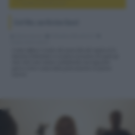
Civil War, con Kirsten Dunst
Civil War, con Kirsten Dunst
Fabrizio Guerrieri
19 Dicembre 2023, alle 01:37
cinema, movie e serie tv
È stato diffuso il trailer del nuovo film del regista di Ex
Machina ambientato in un futuro prossimo nel quale gli
Stati Uniti sono stanno combattendo una logorante
guerra civile a causa della polarizzazione tra fazioni
avverse