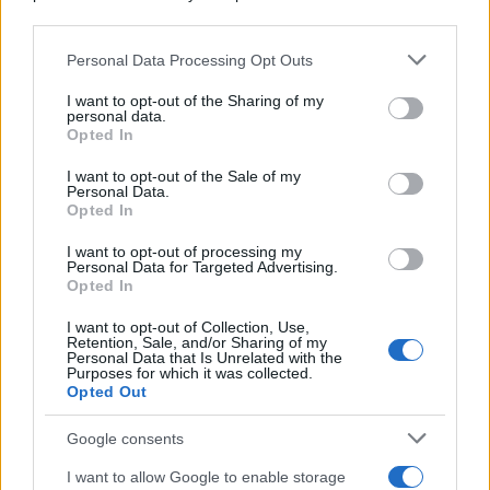
downstream participants.
Novità Apple TV+ a agosto 2026: tutte
le uscite ufficiali e il calendario
Personal Data Processing Opt Outs
This information may also be disclosed by us to third parties
Apple TV+ inaugura agosto 2026 con il
on the IAB’s List of Downstream Participants that may further
ritorno di alcune delle sue produzioni
I want to opt-out of the Sharing of my
disclose it to other third parties.
personal data.
più apprezzate,...»
Opted In
Please note that this website/app uses one or more Google
services and may gather and store information including but
I want to opt-out of the Sale of my
Le funzioni nascoste più utili
Personal Data.
not limited to your visit or usage behaviour. You may click to
all’interno degli smartphone
Opted In
grant or deny consent to Google and its third-party tags to
Dietro le funzioni più comuni di Android
use your data for below specified purposes in below Google
e iPhone si nascondono strumenti poco
I want to opt-out of processing my
consent section.
Personal Data for Targeted Advertising.
conosciuti...»
Opted In
I want to opt-out of Collection, Use,
Retention, Sale, and/or Sharing of my
Personal Data that Is Unrelated with the
Purposes for which it was collected.
Opted Out
Google consents
I want to allow Google to enable storage