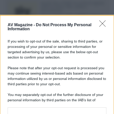
Novità Sky e NOW: le uscite di agosto
2026 tra serie, film, show e
documentari
Agosto 2026 su Sky e NOW prosegue
con House of the Dragon 3 e The
AV Magazine -
Do Not Process My Personal
Walking Dead: Dead City 3,...»
Information
Disney+, le novità di agosto 2026
If you wish to opt-out of the sale, sharing to third parties, or
Ad agosto 2026 Disney+ Italia propone
processing of your personal or sensitive information for
il ritorno di Futurama, il nuovo evento
targeted advertising by us, please use the below opt-out
conclusivo de...»
section to confirm your selection.
Please note that after your opt-out request is processed you
may continue seeing interest-based ads based on personal
McIntosh MX124, pre-decoder A/V
con Dirac Live Room Correction
information utilized by us or personal information disclosed to
McIntosh espande la gamma con
third parties prior to your opt-out.
un'elettronica 13.4 canali, dotata di
autocalibrazione con Dirac...»
You may separately opt-out of the further disclosure of your
personal information by third parties on the IAB’s list of
downstream participants.
Novità Apple TV+ a agosto 2026: tutte
le uscite ufficiali e il calendario