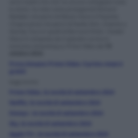
serie madre che non ha ancora sviluppato tutta
la storia, ha visto come protagonisti Richard
Madden nei panni di Mason Kane e Priyanka
Chopra Jonas nei panni di Nadia Sinh, insieme a
Stanley Tucci in quelli di Bernard Orlick. Citadel:
Diana è composta da 6 episodi e arriva in
esclusiva streaming su Prime Video dal
10
ottobre 2024
.
Prova Amazon Prime Video: il primo mese è
gratis!
leggi anche:
Prime Video, le novità di settembre 2024
Netflix, le novità di settembre 2024
Disney+, le novità di settembre 2024
Sky, le novità di settembre 2024
Apple TV+, le novità di settembre 2024