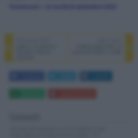
Paramount +, le novità di settembre 2024
PREVIOUS POST
NEXT POST
Inganno, con Giacomo
Il Signore degli Anelli - La
Gianniotti e Monica
guerra dei Rohirrim, il trailer
Guerritore
Facebook
Twitter
LinkedIn
Whatsapp
Stampa l'articolo
Commenti
Gli autori dei commenti, e non la redazione, sono
responsabili dei contenuti da loro inseriti -
Info