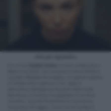
- click per ingrandire -
È in arrivo
Citadel: Diana
, la serie ambientata a
Milano nel 2030, che racconta la storia di Diana
Cavalieri (Matilda De Angelis), un'agente segreta
di Citadel sotto copertura che, dopo la
distruzione dell'agenzia da parte della rivale
Manticore, è rimasta intrappolata tra le linee
nemiche. Quando finalmente le si presenta
l'occasione di fuggire, l'unica via di scampo è