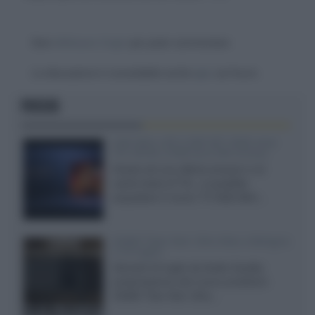
Devi
effettuare il login
per poter commentare
La discussione è consultabile anche
qui
, sul forum.
FOCUS
SQD-Mini LED 5.000 NIT 2040 zone
TCL 65C8L a 838 euro IVA inclusa
Grazie ad una offerta amazon e al
cache-back di TCL, è possibile
acquistare il nuovo TV SQD-Mini...
XGIMI Titan Noir Ultra Max a Bologna
il 23 luglio
Giovedì 23 luglio da Audio Quality,
presentazione del nuovo proiettore
XGIMI Titan Noir Ultra...