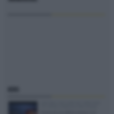
NEWS
SQD-Mini LED 5.000 NIT 2040 zone
TCL 65C8L a 838 euro IVA inclusa
Grazie ad una offerta amazon e al