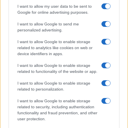
I want to allow my user data to be sent to
Google for online advertising purposes.
I want to allow Google to send me
personalized advertising.
I want to allow Google to enable storage
related to analytics like cookies on web or
AV Magazine
è membro EISA dal 2019
device identifiers in apps.
all'interno del Mobile Devices Expert Group
I want to allow Google to enable storage
Per informazioni:
www.eisa.eu
related to functionality of the website or app.
I want to allow Google to enable storage
related to personalization.
Legali
-
Privacy
-
Privicy settings
Cookie
-
Pubblicità
-
Redazione
I want to allow Google to enable storage
related to security, including authentication
AV Raw s.n.c. P.iva: 02040960672
functionality and fraud prevention, and other
AV Magazine - Testata giornalistica con registrazione Tribunale di
user protection.
Teramo n. 527 del 22.12.2004
Direttore Responsabile: Emidio Frattaroli