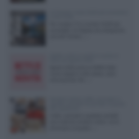
LG Display: nuovi OLED più economici
a due strati
Per rendere TV e monitor OLED più
accessibili, LG Display sta sviluppando
pannelli Tandem...»
Netflix: tutte le novità in uscita in
Italia ad agosto 2026
Agosto 2026 porta su Netflix Italia
nuove stagioni molto attese, serie
internazionali, film...»
Vendere online cuffie, auricolari e
speaker portatili tra privati: la guida
alle spedizioni
Cuffie, auricolari e speaker portatili
sono facili da vendere online, ma le
dimensioni compatte...»