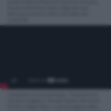
quella di fidarsi di Edo Zani (Lorenzo Cervasio),
l'erede di Manticore Italia e figlio del capo
dell'organizzazione, Ettore Zani (Maurizio
Lombardi).
Completano il cast Julia Piaton, Thekla Reuten,
Giordana Faggiano, Daniele Paoloni, Bernhard
Schütz e Filippo Nigro. La prima stagione della