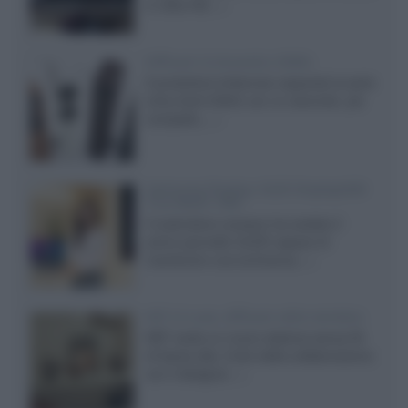
in Ultra HD...»
Diffusori Q Acoustics 3040c
Il produttore britannico espande la serie
entry level 3000c con un secondo, più
compatto,...»
Samsung Display: OLED DisplayHDR
True Black 1400
Il costruttore coreano ha svelato il
primo pannello OLED capace di
mantenere una luminanza...»
KEF LS Luxe, diffusori attivi wireless
KEF svela un nuovo sistema senza fili
di fascia alta, frutto della collaborazione
con il designer...»