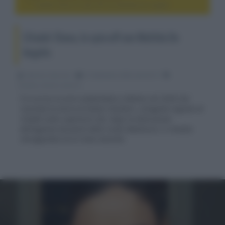
Citadel: Diana, lo spin-off con Matilda De Angelis
Citadel: Diana, lo spin-off con Matilda De
Angelis
Fabrizio Guerrieri
21 Settembre 2024, alle 02:15
cinema, movie e serie tv
È in arrivo la serie ambientata a Milano nel 2030 che
racconta la storia di Diana Cavalieri, un'agente segreta di
Citadel sotto copertura che, dopo la distruzione
dell'agenzia da parte della rivale Manticore, è rimasta
intrappolata tra le linee nemiche