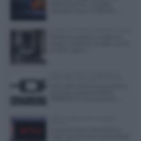
cache-back di TCL, è possibile
acquistare il nuovo TV SQD-Mini...»
Velodyne The 1824, subwoofer hi-end
Velodyne ha svelato un modello che
integra un woofer da 18 pollici e uno da
24 pollici, capace...»
Samsung: HDR10+ ADVANCED su
Prime Video sulla gamma TV 2026
Prime Video diventa il primo servizio di
streaming a supportare HDR10+
ADVANCED, la nuova evoluzione...»
Netflix: supporto 4K su Google
Chrome
Il browser Chrome, finora limitato al
1080p, consente ora la visione di Netflix