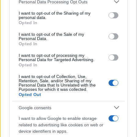
Personal Data Processing Opt Outs
This information may also be disclosed by us to third parties
Apple TV+ inaugura agosto 2026 con il
on the IAB’s List of Downstream Participants that may further
ritorno di alcune delle sue produzioni
I want to opt-out of the Sharing of my
disclose it to other third parties.
personal data.
più apprezzate,...»
Opted In
Please note that this website/app uses one or more Google
services and may gather and store information including but
I want to opt-out of the Sale of my
Le funzioni nascoste più utili
Personal Data.
not limited to your visit or usage behaviour. You may click to
all’interno degli smartphone
Opted In
grant or deny consent to Google and its third-party tags to
Dietro le funzioni più comuni di Android
use your data for below specified purposes in below Google
e iPhone si nascondono strumenti poco
I want to opt-out of processing my
consent section.
Personal Data for Targeted Advertising.
conosciuti...»
Opted In
I want to opt-out of Collection, Use,
Retention, Sale, and/or Sharing of my
Personal Data that Is Unrelated with the
Purposes for which it was collected.
Opted Out
Google consents
I want to allow Google to enable storage
related to advertising like cookies on web or
device identifiers in apps.