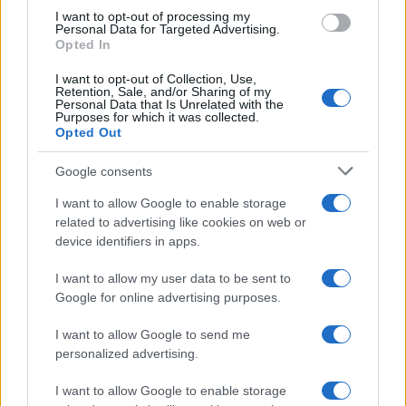
use your data for below specified purposes in below Google
novità in arrivo ad agosto 2026: tra i
I want to opt-out of processing my
consent section.
Personal Data for Targeted Advertising.
titoli di punta...»
Opted In
I want to opt-out of Collection, Use,
Retention, Sale, and/or Sharing of my
Personal Data that Is Unrelated with the
Purposes for which it was collected.
Opted Out
Google consents
I want to allow Google to enable storage
related to advertising like cookies on web or
device identifiers in apps.
I want to allow my user data to be sent to
Google for online advertising purposes.
I want to allow Google to send me
personalized advertising.
I want to allow Google to enable storage