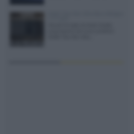
XGIMI Titan Noir Ultra Max a Bologna
il 23 luglio
Giovedì 23 luglio da Audio Quality,
presentazione del nuovo proiettore
XGIMI Titan Noir Ultra...