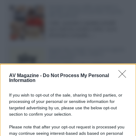
Vendere online cuffie, auricolari e
speaker portatili tra privati: la guida
alle spedizioni
Cuffie, auricolari e speaker portatili
sono facili da vendere online, ma le
dimensioni compatte...»
Novità Sky e NOW: le uscite di agosto
2026 tra serie, film, show e
documentari
Agosto 2026 su Sky e NOW prosegue
con House of the Dragon 3 e The
AV Magazine -
Do Not Process My Personal
Walking Dead: Dead City 3,...»
Information
Disney+, le novità di agosto 2026
If you wish to opt-out of the sale, sharing to third parties, or
Ad agosto 2026 Disney+ Italia propone
processing of your personal or sensitive information for
il ritorno di Futurama, il nuovo evento
targeted advertising by us, please use the below opt-out
conclusivo de...»
section to confirm your selection.
Please note that after your opt-out request is processed you
may continue seeing interest-based ads based on personal
McIntosh MX124, pre-decoder A/V