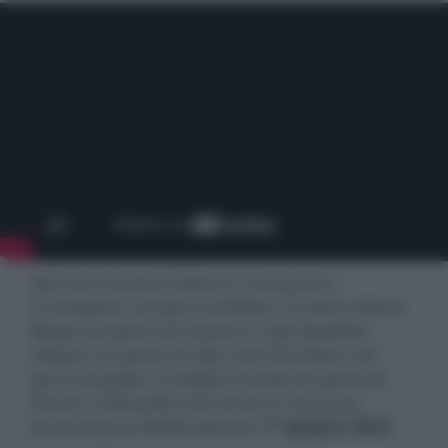
Nel cast troviamo l’attore e cantautore
Christopher nei panni di Elliott, Christine Albeck
Børge nei panni di Suzanne, Inga Ibsdotter
Lilleaas nei panni di Lilly, Paw Henriksen nei
panni di Jesper e Ardalan Esmaili nei panni di
Patrick. A Beautiful Life arriva in esclusiva
streaming su Netflix domani,
1° giugno 2023
.