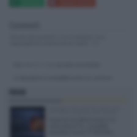
Whatsapp
Stampa l'articolo
Commenti
Gli autori dei commenti, e non la redazione, sono
responsabili dei contenuti da loro inseriti -
Info
Devi
effettuare il login
per poter commentare
La discussione è consultabile anche
qui
, sul forum.
FOCUS
SQD-Mini LED 5.000 NIT 2040 zone
TCL 65C8L a 838 euro IVA inclusa
Grazie ad una offerta amazon e al
cache-back di TCL, è possibile
acquistare il nuovo TV SQD-Mini...