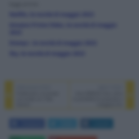
leggi anche:
Netflix, le novità di maggio 2023
Amazon Prime Video, le novità di maggio
2023
Disney+, le novità di maggio 2023
Sky, le novità di maggio 2023
PREVIOUS POST
NEXT POST
Problemista, la surreale
Sony BRAVIA Core: arriva
commedia con Tilda
la possibilità di acquistare e
Swinton
noleggiare film
Facebook
Twitter
LinkedIn