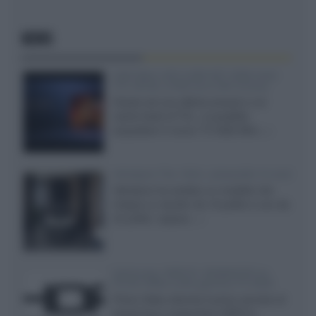
NEWS
SQD-Mini LED 5.000 NIT 2040 zone
TCL 65C8L a 838 euro IVA inclusa
Grazie ad una offerta amazon e al
cache-back di TCL, è possibile
acquistare il nuovo TV SQD-Mini...»
Velodyne The 1824, subwoofer hi-end
Velodyne ha svelato un modello che
integra un woofer da 18 pollici e uno da
24 pollici, capace...»
Samsung: HDR10+ ADVANCED su
Prime Video sulla gamma TV 2026
Prime Video diventa il primo servizio di
streaming a supportare HDR10+