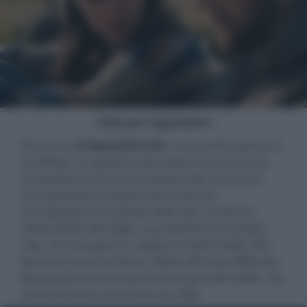
- click per ingrandire -
È in arrivo
A Beautiful Life
, il romantic drama in
cui Elliott, un giovane pescatore con una voce
straordinaria, ha un'occasione più unica che
rara quando è scoperto da Suzanne,
un'impresaria musicale delle star. Suzanne
affida Elliott alla figlia, la produttrice musicale
Lilly, con la quale ha rapporti molto freddi. Nel
percorso verso la fama, Elliott affronta difficoltà
del passato che minacciano la grande svolta, ma
anche l'amore nascente con Lilly.