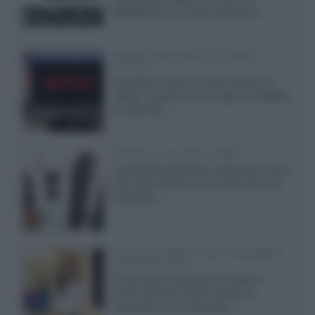
ADVANCED, la nuova evoluzione...»
Netflix: supporto 4K su Google
Chrome
Il browser Chrome, finora limitato al
1080p, consente ora la visione di Netflix
in Ultra HD...»
Diffusori Q Acoustics 3040c
Il produttore britannico espande la serie
entry level 3000c con un secondo, più
compatto,...»
Samsung Display: OLED DisplayHDR
True Black 1400
Il costruttore coreano ha svelato il
primo pannello OLED capace di
mantenere una luminanza...»