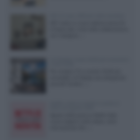
KEF LS Luxe, diffusori attivi wireless
KEF svela un nuovo sistema senza fili
di fascia alta, frutto della collaborazione
con il designer...»
LG Display: nuovi OLED più economici
a due strati
Per rendere TV e monitor OLED più
accessibili, LG Display sta sviluppando
pannelli Tandem...»
Netflix: tutte le novità in uscita in
Italia ad agosto 2026
Agosto 2026 porta su Netflix Italia
nuove stagioni molto attese, serie
internazionali, film...»