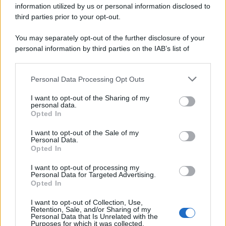
con Dirac Live Room Correction
information utilized by us or personal information disclosed to
McIntosh espande la gamma con
third parties prior to your opt-out.
un'elettronica 13.4 canali, dotata di
autocalibrazione con Dirac...»
You may separately opt-out of the further disclosure of your
personal information by third parties on the IAB’s list of
downstream participants.
Novità Apple TV+ a agosto 2026: tutte
le uscite ufficiali e il calendario
Personal Data Processing Opt Outs
This information may also be disclosed by us to third parties
Apple TV+ inaugura agosto 2026 con il
on the IAB’s List of Downstream Participants that may further
ritorno di alcune delle sue produzioni
I want to opt-out of the Sharing of my
disclose it to other third parties.
personal data.
più apprezzate,...»
Opted In
Please note that this website/app uses one or more Google
services and may gather and store information including but
I want to opt-out of the Sale of my
Le funzioni nascoste più utili
Personal Data.
not limited to your visit or usage behaviour. You may click to
all’interno degli smartphone
Opted In
grant or deny consent to Google and its third-party tags to
Dietro le funzioni più comuni di Android
use your data for below specified purposes in below Google
e iPhone si nascondono strumenti poco
I want to opt-out of processing my
consent section.
Personal Data for Targeted Advertising.
conosciuti...»
Opted In
I want to opt-out of Collection, Use,
Retention, Sale, and/or Sharing of my
Personal Data that Is Unrelated with the
Purposes for which it was collected.