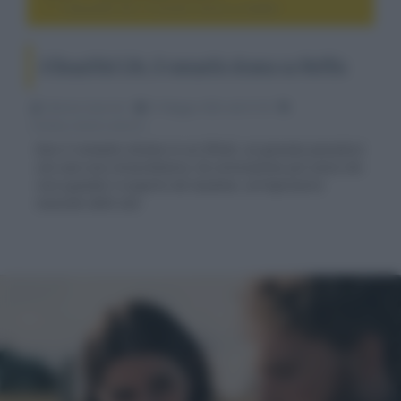
A Beautiful Life, il romantic drama su Netflix
A Beautiful Life, il romantic drama su Netflix
Fabrizio Guerrieri
31 Maggio 2023, alle 01:36
cinema, movie e serie tv
Esce il romantic drama in cui Elliott, un giovane pescatore
con una voce straordinaria, ha un'occasione più unica che
rara quando è scoperto da Suzanne, un'impresaria
musicale delle star