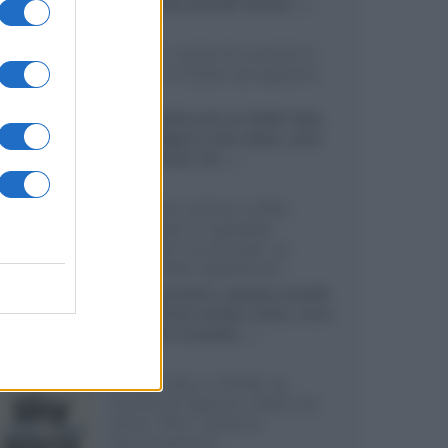
sviluppando pannelli Tandem...»
Netflix: tutte le novità in
uscita in Italia ad agosto
2026
Agosto 2026 porta su Netflix Italia
nuove stagioni molto attese, serie
internazionali, film...»
Vendere online cuffie,
auricolari e speaker
portatili tra privati: la
guida alle spedizioni
Cuffie, auricolari e speaker portatili
sono facili da vendere online, ma le
dimensioni compatte...»
Novità Sky e NOW: le
uscite di agosto 2026 tra
serie, film, show e
documentari