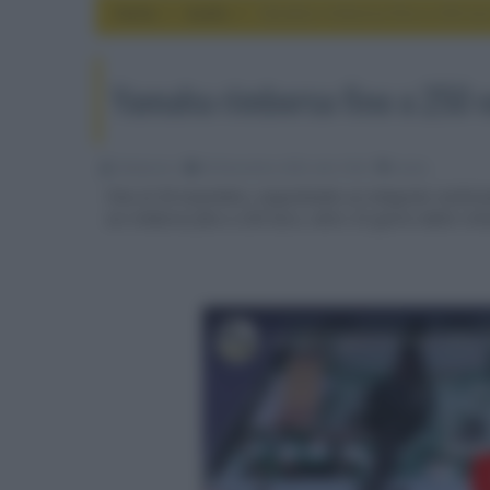
Home
audio
Yamaha rimborsa fino a 250 eu
Yamaha rimborsa fino a 250 
Redazione
06 Novembre 2023, alle 10:06
audio
Fino al 30 novembre, acquistando un integrato multican
un rimborso fino a 250 Euro, entro 35 giorni dalla rich