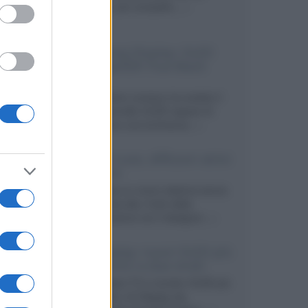
secondo, più compatto,...»
Samsung Display: OLED
DisplayHDR True Black
1400
Il costruttore coreano ha svelato il
primo pannello OLED capace di
mantenere una luminanza...»
KEF LS Luxe, diffusori attivi
wireless
KEF svela un nuovo sistema senza
fili di fascia alta, frutto della
collaborazione con il designer...»
LG Display: nuovi OLED più
economici a due strati
Per rendere TV e monitor OLED più
accessibili, LG Display sta