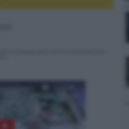
ro
euro
ale serie Aventage oppure serie RX-V sarà possibile avere
iesta