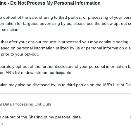
ine -
Do Not Process My Personal Information
to opt-out of the sale, sharing to third parties, or processing of your per
formation for targeted advertising by us, please use the below opt-out s
 selection.
 that after your opt-out request is processed you may continue seeing i
ased on personal information utilized by us or personal information dis
 prior to your opt-out.
rately opt-out of the further disclosure of your personal information by
he IAB’s list of downstream participants.
er ingrandire -
tion may also be disclosed by us to third parties on the IAB’s List of 
 that may further disclose it to other third parties.
l modello entry level Yamaha AV RX-V4A, per
i in funzione, collegamento eARC oltre alla
 that this website/app uses one or more Google services and may gath
l Data Processing Opt Outs
di 500 Euro. Con la stessa promozione è possibile
including but not limited to your visit or usage behaviour. You may click 
figurazioni fino a 9.2 con 7 canali amplificati
 to Google and its third-party tags to use your data for below specifi
o opt-out of the Sharing of my personal data.
Euro.
ogle consent section.
In
tage godono di
5 anni di garanzia
mentre i due