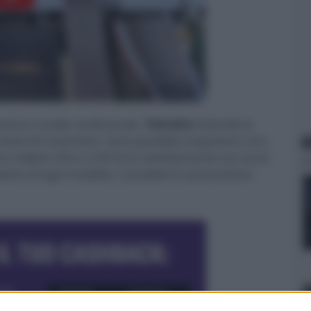
inema e audio multicanale,
Yamaha
estende la
el mese di novembre. Sarà possibile acquistare uno
N
ere indietro fino a 250 Euro direttamente sul conto
alore di ogni modello. I prodotti in promozione