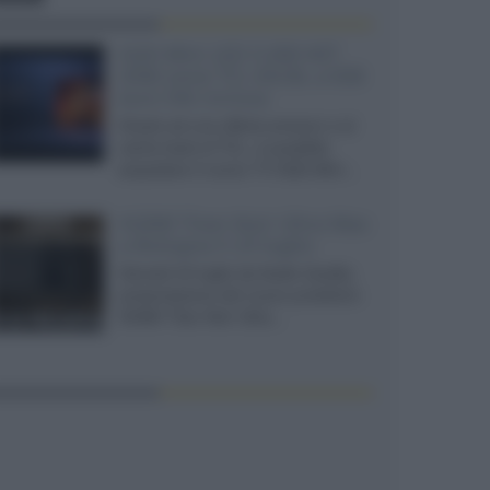
SQD-Mini LED 5.000 NIT
2040 zone TCL 65C8L a 838
euro IVA inclusa
Grazie ad una offerta amazon e al
cache-back di TCL, è possibile
acquistare il nuovo TV SQD-Mini...
XGIMI Titan Noir Ultra Max
a Bologna il 23 luglio
Giovedì 23 luglio da Audio Quality,
presentazione del nuovo proiettore
XGIMI Titan Noir Ultra...