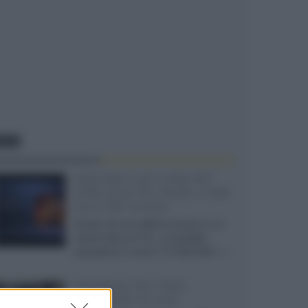
EWS
SQD-Mini LED 5.000 NIT
2040 zone TCL 65C8L a 838
euro IVA inclusa
Grazie ad una offerta amazon e al
cache-back di TCL, è possibile
acquistare il nuovo TV SQD-Mini...»
Velodyne The 1824,
subwoofer hi-end