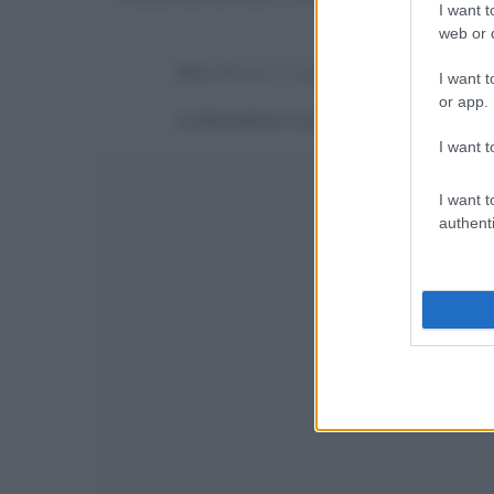
I want t
web or d
Devi
effettuare il login
per poter commentare
I want t
or app.
La discussione è consultabile anche
qui
, sul
I want t
I want t
authenti