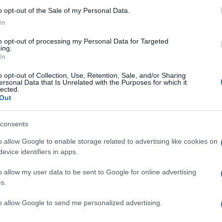
i garanzia
. Maggiori informazioni sulle differenze
o opt-out of the Sale of my Personal Data.
n apertura. Maggiori informazioni sulla promozione
In
to opt-out of processing my Personal Data for Targeted
ing.
maha:
it.yamaha.com/it/products/audio_visual
In
o opt-out of Collection, Use, Retention, Sale, and/or Sharing
ersonal Data that Is Unrelated with the Purposes for which it
lected.
Out
NEXT POST
-
AUO inizierà a produrre microLED per
consents
i
smartwatch e successivamente
televisori
o allow Google to enable storage related to advertising like cookies on
evice identifiers in apps.
Whatsapp
Stampa l'articolo
o allow my user data to be sent to Google for online advertising
s.
to allow Google to send me personalized advertising.
nsabili dei contenuti da loro inseriti -
Info