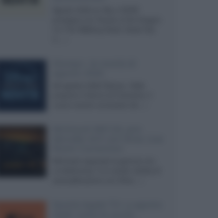
Agosto 2026 su Sky e NOW
prosegue con House of the Dragon
3 e The Walking Dead: Dead City
3,...»
Disney+, le novità di
agosto 2026
Ad agosto 2026 Disney+ Italia
propone il ritorno di Futurama, il
nuovo evento conclusivo de...»
McIntosh MX124, pre-
decoder A/V con Dirac Live
Room Correction
McIntosh espande la gamma con
un'elettronica 13.4 canali, dotata di
autocalibrazione con Dirac...»
Novità Apple TV+ a agosto
2026: tutte le uscite