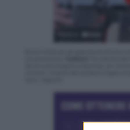
Buone notizie per gli appassionati di home c
sua promozione '
Cashback
' fino alla fine d
dei sei nuovi integrati multicanale, per ricev
corrente. L'importo del cashback è legato al v
sono i seguenti: