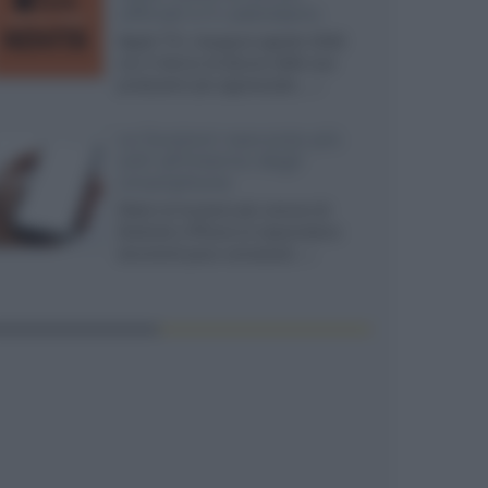
ufficiali e il calendario
Apple TV+ inaugura agosto 2026
con il ritorno di alcune delle sue
produzioni più apprezzate,...»
Le funzioni nascoste più
utili all’interno degli
smartphone
Dietro le funzioni più comuni di
Android e iPhone si nascondono
strumenti poco conosciuti...»