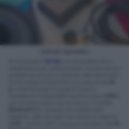
- click per ingrandire -
iFi ha lanciato il
GO blu
, un convertitore D/A e
amplificatore per cuffia portatile. Si tratta del suo
prodotto più piccolo in assoluto, dalle dimensioni
di una scatola di fiammiferi e un peso di soli
26
g
. L'interfaccia per le sorgenti come lo
smartphone è disponibile tramite la porta
USB-C
,
con funzione audio e per la ricarica, o tramite
Bluetooth 5.1
, completo di modalità aptX
Adaptive, aptX HD, aptX Low Latency e supporto
LDAC
. Tramite USB-C si possono ascoltare file
Hi-