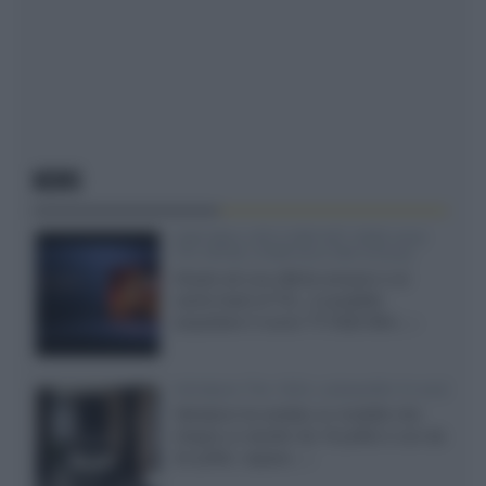
NEWS
SQD-Mini LED 5.000 NIT 2040 zone
TCL 65C8L a 838 euro IVA inclusa
Grazie ad una offerta amazon e al
cache-back di TCL, è possibile
acquistare il nuovo TV SQD-Mini...»
Velodyne The 1824, subwoofer hi-end
Velodyne ha svelato un modello che
integra un woofer da 18 pollici e uno da
24 pollici, capace...»