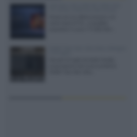
SQD-Mini LED 5.000 NIT 2040 zone
TCL 65C8L a 838 euro IVA inclusa
Grazie ad una offerta amazon e al
cache-back di TCL, è possibile
acquistare il nuovo TV SQD-Mini...
XGIMI Titan Noir Ultra Max a Bologna
il 23 luglio
Giovedì 23 luglio da Audio Quality,
presentazione del nuovo proiettore
XGIMI Titan Noir Ultra...