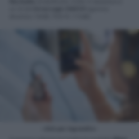
Res Audio
24 bit/96 kHz. Il DAC in dotazione è
un 32 bit
Cirrus Logic CS43131
(gamma
dinamica 130dB, THD+N -115dB).
- click per ingrandire -