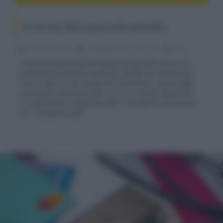
iFi GO blu, DAC/ampli cuffia portatile
Riccardo Riondino
23 Settembre 2021, alle 07:50
audio
Il marchio britannico ha espanso la gamma con il suo
prodotto più piccolo in assoluto, dotato di convertitore
Cirrus Logic 32 bit, circuito DC DirectDrive, uscita cuffia
bilanciata, autonomia fino a 10 ore, modulo Bluetooth
5.1 aptX HD con supporto LDAC e microfono incorporato
per i comandi vocali