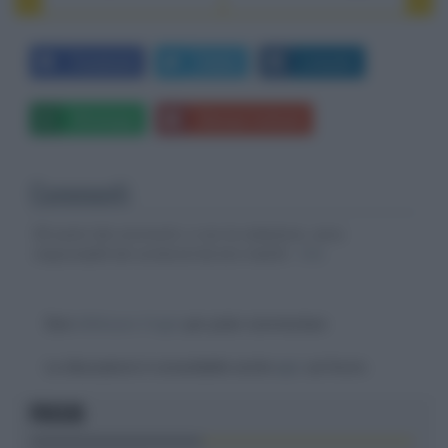
Facebook
Twitter
LinkedIn
Whatsapp
Stampa l'articolo
Commenti
Gli autori dei commenti, e non la redazione, sono
responsabili dei contenuti da loro inseriti -
Info
Devi
effettuare il login
per poter commentare
La discussione è consultabile anche
qui
, sul forum.
FOCUS