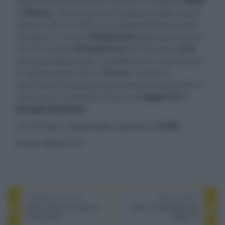
Si possono selezionare inoltre le modalità
XBass
e
XSpace
, che aumenta l'ampiezza della scena
sonora. Per le cuffie sono disponibili terminali
minijack 3,5 mm e
Pentaconn
bilanciato da 4,4
mm. Il circuito
DirectDrive
(DC) fornisce
5,6V
sull'uscita bilanciata. La batteria ha una durata
in riproduzione fino a
10 ore
, mentre il
microfono incorporato permette le chiamate in
viva voce e i comandi vocali con
Apple Siri
e
Google Assistant
.
L'iFi GO blu è disponibile al prezzo di
£199
.
Fonte: What Hi-Fi
PREVIOUS POST
NEXT POST
After 3 arriva su Amazon
tvOS 15 disponibile per
Prime Video
Apple TV