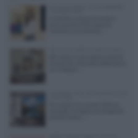
Samsung Display: OLED DisplayHDR
True Black 1400
Il costruttore coreano ha svelato il
primo pannello OLED capace di
mantenere una luminanza...»
KEF LS Luxe, diffusori attivi wireless
KEF svela un nuovo sistema senza fili
di fascia alta, frutto della collaborazione
con il designer...»
LG Display: nuovi OLED più economici
a due strati
Per rendere TV e monitor OLED più
accessibili, LG Display sta sviluppando
pannelli Tandem...»
Netflix: tutte le novità in uscita in