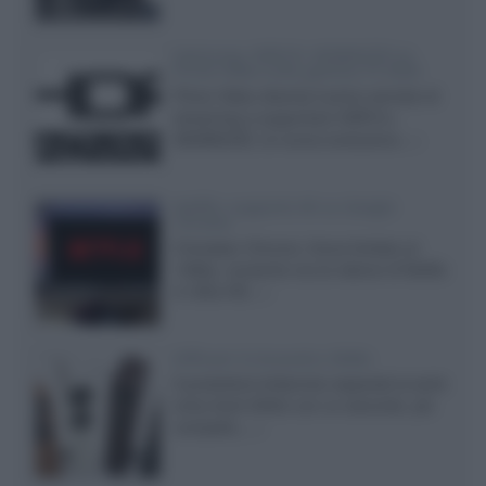
Samsung: HDR10+ ADVANCED su
Prime Video sulla gamma TV 2026
Prime Video diventa il primo servizio di
streaming a supportare HDR10+
ADVANCED, la nuova evoluzione...»
Netflix: supporto 4K su Google
Chrome
Il browser Chrome, finora limitato al
1080p, consente ora la visione di Netflix
in Ultra HD...»
Diffusori Q Acoustics 3040c
Il produttore britannico espande la serie
entry level 3000c con un secondo, più
compatto,...»