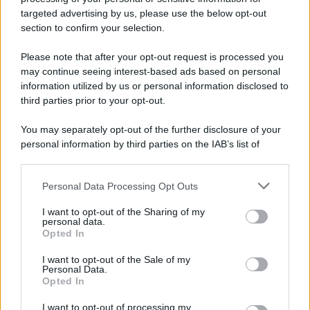
il ritorno di Futurama, il nuovo evento
targeted advertising by us, please use the below opt-out
conclusivo de...»
section to confirm your selection.
Please note that after your opt-out request is processed you
may continue seeing interest-based ads based on personal
McIntosh MX124, pre-decoder A/V
con Dirac Live Room Correction
information utilized by us or personal information disclosed to
McIntosh espande la gamma con
third parties prior to your opt-out.
un'elettronica 13.4 canali, dotata di
autocalibrazione con Dirac...»
You may separately opt-out of the further disclosure of your
personal information by third parties on the IAB’s list of
downstream participants.
Novità Apple TV+ a agosto 2026: tutte
le uscite ufficiali e il calendario
Personal Data Processing Opt Outs
This information may also be disclosed by us to third parties
Apple TV+ inaugura agosto 2026 con il
on the IAB’s List of Downstream Participants that may further
ritorno di alcune delle sue produzioni
I want to opt-out of the Sharing of my
disclose it to other third parties.
personal data.
più apprezzate,...»
Opted In
Please note that this website/app uses one or more Google
services and may gather and store information including but
I want to opt-out of the Sale of my
Le funzioni nascoste più utili
Personal Data.
not limited to your visit or usage behaviour. You may click to
all’interno degli smartphone
Opted In
grant or deny consent to Google and its third-party tags to
Dietro le funzioni più comuni di Android
use your data for below specified purposes in below Google
e iPhone si nascondono strumenti poco
I want to opt-out of processing my