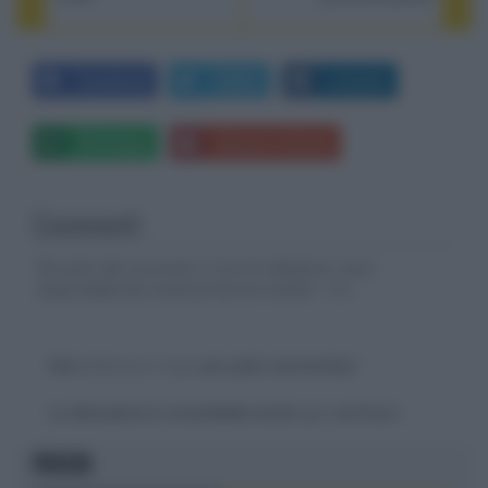
Facebook
Twitter
LinkedIn
Whatsapp
Stampa l'articolo
Commenti
Gli autori dei commenti, e non la redazione, sono
responsabili dei contenuti da loro inseriti -
Info
Devi
effettuare il login
per poter commentare
La discussione è consultabile anche
qui
, sul forum.
FOCUS