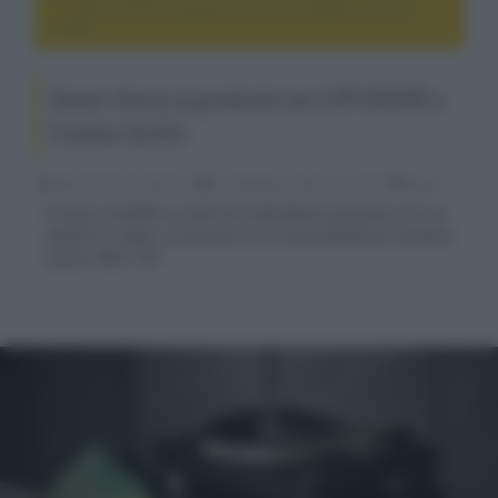
Denon ritorna ai giradischi con il DP-3000NE a trazione
diretta
Denon ritorna ai giradischi con il DP-3000NE a
trazione diretta
Nicola Zucchini Buriani
13 Settembre 2023, alle 16:28
audio
Il nuovo modello si inserisce nella fascia premium con un
cabinet in legno, un braccio a S e la possibilità di montare
testine MM o MC