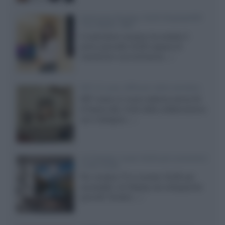
Samsung Display: OLED DisplayHDR
True Black 1400
Il costruttore coreano ha svelato il
primo pannello OLED capace di
mantenere una luminanza...»
KEF LS Luxe, diffusori attivi wireless
KEF svela un nuovo sistema senza fili
di fascia alta, frutto della collaborazione
con il designer...»
LG Display: nuovi OLED più economici
a due strati
Per rendere TV e monitor OLED più
accessibili, LG Display sta sviluppando
pannelli Tandem...»