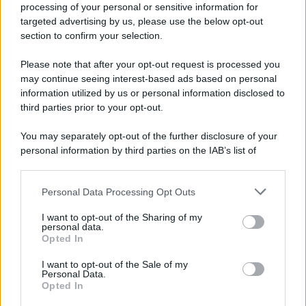
Ad agosto 2026 Disney+ Italia propone
processing of your personal or sensitive information for
il ritorno di Futurama, il nuovo evento
targeted advertising by us, please use the below opt-out
conclusivo de...»
section to confirm your selection.
Please note that after your opt-out request is processed you
may continue seeing interest-based ads based on personal
McIntosh MX124, pre-decoder A/V
con Dirac Live Room Correction
information utilized by us or personal information disclosed to
McIntosh espande la gamma con
third parties prior to your opt-out.
un'elettronica 13.4 canali, dotata di
autocalibrazione con Dirac...»
You may separately opt-out of the further disclosure of your
personal information by third parties on the IAB’s list of
downstream participants.
Novità Apple TV+ a agosto 2026: tutte
le uscite ufficiali e il calendario
Personal Data Processing Opt Outs
This information may also be disclosed by us to third parties
Apple TV+ inaugura agosto 2026 con il
on the IAB’s List of Downstream Participants that may further
ritorno di alcune delle sue produzioni
I want to opt-out of the Sharing of my
disclose it to other third parties.
personal data.
più apprezzate,...»
Opted In
Please note that this website/app uses one or more Google
services and may gather and store information including but
I want to opt-out of the Sale of my
Le funzioni nascoste più utili
Personal Data.
not limited to your visit or usage behaviour. You may click to
all’interno degli smartphone
Opted In
grant or deny consent to Google and its third-party tags to
Dietro le funzioni più comuni di Android
use your data for below specified purposes in below Google