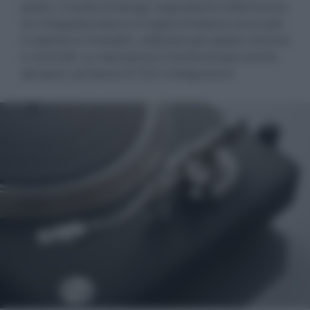
piatto. A livello di design segnaliamo l'alternanza
tra l'impiallacciatura in legno di ebano scuro per
il cabinet e il metallo, utilizzato per piatto, braccio
e controlli. La robustezza è testimoniata anche
dal peso: parliamo di 18,5 chilogrammi.