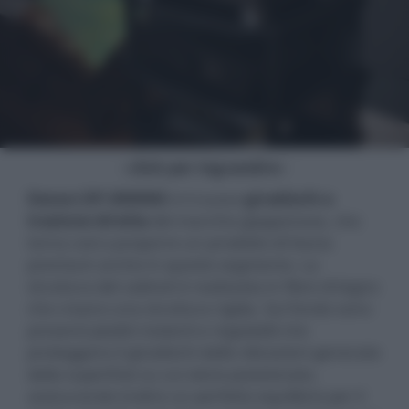
- click per ingrandire -
Denon DP-3000NE
è il nuovo
giradischi a
trazione diretta
del marchio giapponese, che
torna così a proporre un prodotto di fascia
premium anche in questo segmento. La
struttura del cabinet è realizzata in fibre di legno
che creano una struttura rigida. Sul fondo sono
presenti piedini isolanti e regolabili che
proteggono il giradischi dalle vibrazioni generate
dalla superficie su cui viene posizionato,
assicurando inoltre un perfetto equilibrio per il