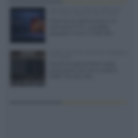
SQD-Mini LED 5.000 NIT 2040 zone
TCL 65C8L a 838 euro IVA inclusa
Grazie ad una offerta amazon e al
cache-back di TCL, è possibile
acquistare il nuovo TV SQD-Mini...
XGIMI Titan Noir Ultra Max a Bologna
il 23 luglio
Giovedì 23 luglio da Audio Quality,
presentazione del nuovo proiettore
XGIMI Titan Noir Ultra...