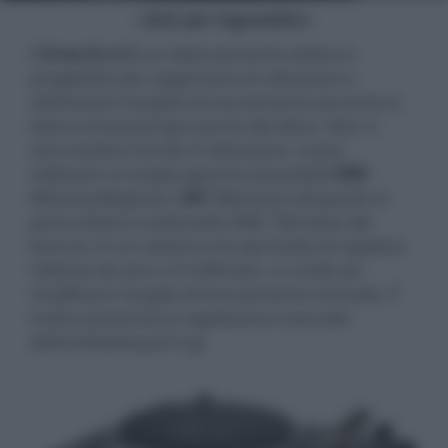
- click per ingrandire -
Il
braccio a S
con bilanciamento statico è
progettato per sopprimere le vibrazioni e
ottimizzare l'angolo di tracciamento durante la
lettura di qualunque punto del disco. Non ci
sono testine fornite in dotazione: si può
utilizzare un'ampia gamma di prodotti
MM
(Moving Magnet) o
MC
(Moving Coil) grazie al
porta testina a baionetta SME. Alla base del
braccio c'è un sistema che permette di regolare
l'altezza da zero a 9 millimetri, in modo da
modificare l'angolo di tracciamento verticale. È
inoltre presente la regolazione manuale
dell'antiskating (0-3 g).