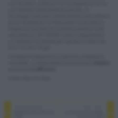
una tensione continua e di conseguenza anche
una velocità estremamente precisa. Le
tecnologie usate per l'alimentazione permettono
anche di eliminare le fluttuazioni di tensione e
frequenza causate da variazioni presenti sulla
rete elettrica. DP-3000NE mette a disposizione
un selettore di velocità per riprodurre dischi da
33 e 1/3, 45 e 78 giri.
Completa la dotazione il coperchio antipolvere
rimovibile. La disponibilità è prevista per
ottobre
al prezzo di
2.499 euro
.
Fonte: Marantz Italy
PREVIOUS POST
NEXT POST
Subwoofer attivo McIntosh
La vita sul nostro pianeta,
PS2K
gli animali perduti