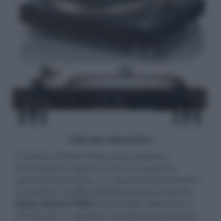
- click per ingrandire -
Il motore è Direct Drive, come abbiamo
menzionato in apertura ed è ovviamente
sprovvisto di cinghia. La rotazione del motore è
controllata a livello dell'alimentazione tramite
Space Vector PWM
(Pulse Width Modulation),
che sfrutta un algoritmo studiato per garantire