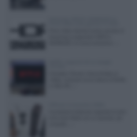
Samsung: HDR10+ ADVANCED su
Prime Video sulla gamma TV 2026
Prime Video diventa il primo servizio di
streaming a supportare HDR10+
ADVANCED, la nuova evoluzione...»
Netflix: supporto 4K su Google
Chrome
Il browser Chrome, finora limitato al
1080p, consente ora la visione di Netflix
in Ultra HD...»
Diffusori Q Acoustics 3040c
Il produttore britannico espande la serie
entry level 3000c con un secondo, più
compatto,...»