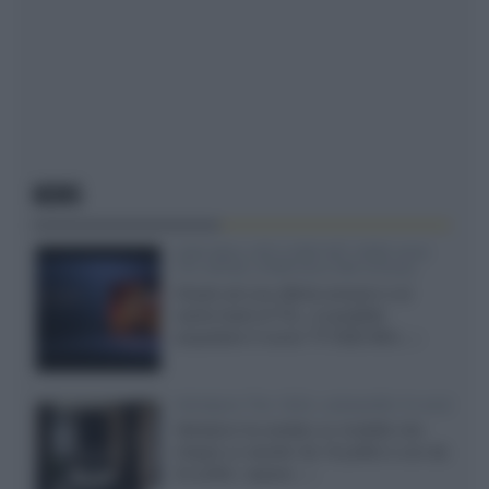
NEWS
SQD-Mini LED 5.000 NIT 2040 zone
TCL 65C8L a 838 euro IVA inclusa
Grazie ad una offerta amazon e al
cache-back di TCL, è possibile
acquistare il nuovo TV SQD-Mini...»
Velodyne The 1824, subwoofer hi-end
Velodyne ha svelato un modello che
integra un woofer da 18 pollici e uno da
24 pollici, capace...»