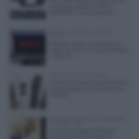
Prime Video diventa il primo servizio di
streaming a supportare HDR10+
ADVANCED, la nuova evoluzione...»
Netflix: supporto 4K su Google
Chrome
Il browser Chrome, finora limitato al
1080p, consente ora la visione di Netflix
in Ultra HD...»
Diffusori Q Acoustics 3040c
Il produttore britannico espande la serie
entry level 3000c con un secondo, più
compatto,...»
Samsung Display: OLED DisplayHDR
True Black 1400
Il costruttore coreano ha svelato il
primo pannello OLED capace di