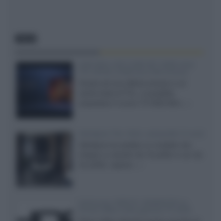
NEWS
SQD-Mini LED 5.000 NIT 2040 zone
TCL 65C8L a 838 euro IVA inclusa
Grazie ad una offerta amazon e al
cache-back di TCL, è possibile
acquistare il nuovo TV SQD-Mini...»
Velodyne The 1824, subwoofer hi-end
Velodyne ha svelato un modello che
integra un woofer da 18 pollici e uno da
24 pollici, capace...»
Samsung: HDR10+ ADVANCED su
Prime Video sulla gamma TV 2026