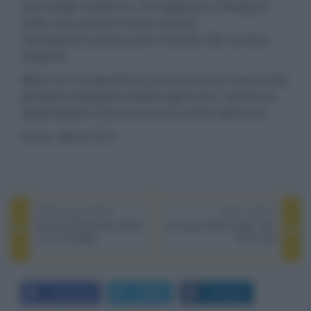
tecnologie moderne. Gli ingegneri e designer
della casa danese hanno quindi
riprogettato alcune parti rispetto alle versioni
originali.
B&O non ha specificato quali saranno i prezzi dei
giradischi Beogram 4000 rigenerati, mentre la
disponibilità è prevista entro la fine dell'anno.
Fonte: What Hi-Fi
PREVIOUS POST
NEXT POST
Amazon Prime Day 2020 il
LG nuovo LED screen 136"
13 e 14 ottobre
All-in-one
Facebook
Twitter
LinkedIn