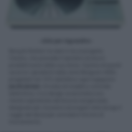
- click per ingrandire -
Bang & Olufsen ha dato il via al progetto
Classics, che prevede il ripristino di alcuni
prodotti iconici della sua storia. Il primo di questi
saranno i giradischi della serie Beogram 4000,
progettati nel 1972 dall'allora capo ingegnere
Jacob Jensen
. Si tratta di modelli a controllo
elettronico, il cui design avveniristico era
merito soprattutto del braccio tangenziale,
disegnato per muoversi ad angolo retto (lungo il
raggio del disco) per annullare l'errore di
tracciamento.