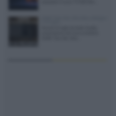
acquistare il nuovo TV SQD-Mini...
XGIMI Titan Noir Ultra Max a Bologna
il 23 luglio
Giovedì 23 luglio da Audio Quality,
presentazione del nuovo proiettore
XGIMI Titan Noir Ultra...