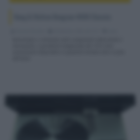
Bang & Olufsen Beogram 4000 Classics
Riccardo Riondino
28 Settembre 2020, alle 10:11
audio
Revisionato e rinnovato nelle componenti elettroniche e
meccaniche, il giradischi tangenziale del 1972 sarà
nuovamente disponibile in quantità limitate entro la fine
dell'anno