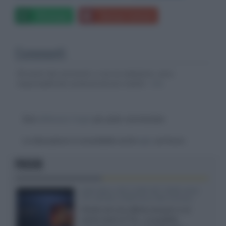
Whatsapp
Stampa l'articolo
Commenti
Gli autori dei commenti, e non la redazione, sono
responsabili dei contenuti da loro inseriti -
Info
Devi
effettuare il login
per poter commentare
La discussione è consultabile anche
qui
, sul forum.
FOCUS
SQD-Mini LED 5.000 NIT 2040 zone
TCL 65C8L a 838 euro IVA inclusa
Grazie ad una offerta amazon e al
cache-back di TCL, è possibile