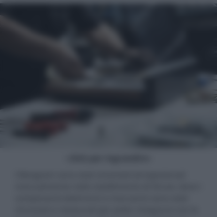
- click per ingrandire -
I Beogram sono stati smontati ed ispezionati
manualmente nello stabilimento di Struer, dove i
componenti elettronici e meccanici sono stati
rinnovati e restaurati per poter integrarsi con le