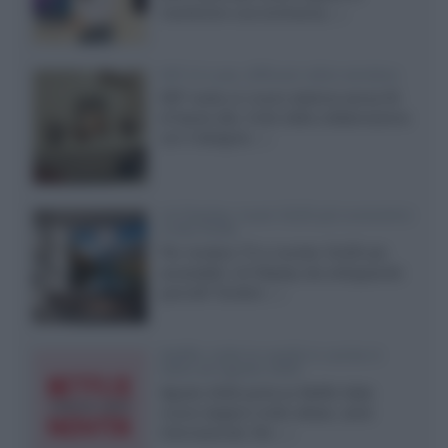
mantenere una luminanza...»
KEF LS Luxe, diffusori attivi wireless
KEF svela un nuovo sistema senza fili
di fascia alta, frutto della collaborazione
con il designer...»
LG Display: nuovi OLED più economici
a due strati
Per rendere TV e monitor OLED più
accessibili, LG Display sta sviluppando
pannelli Tandem...»
Netflix: tutte le novità in uscita in
Italia ad agosto 2026
Agosto 2026 porta su Netflix Italia
nuove stagioni molto attese, serie
internazionali, film...»