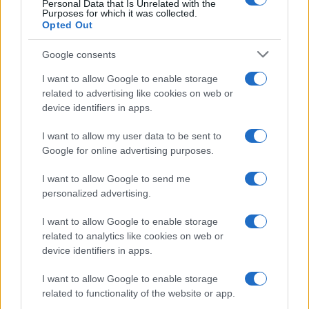
Personal Data that Is Unrelated with the
Purposes for which it was collected.
Opted Out
Google consents
I want to allow Google to enable storage
related to advertising like cookies on web or
device identifiers in apps.
I want to allow my user data to be sent to
Google for online advertising purposes.
I want to allow Google to send me
personalized advertising.
I want to allow Google to enable storage
related to analytics like cookies on web or
AV Magazine
è membro EISA dal 2019
device identifiers in apps.
all'interno del Mobile Devices Expert Group
I want to allow Google to enable storage
Per informazioni:
www.eisa.eu
related to functionality of the website or app.