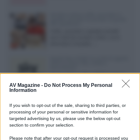
Vendere online cuffie, auricolari e
speaker portatili tra privati: la guida
alle spedizioni
Cuffie, auricolari e speaker portatili
sono facili da vendere online, ma le
dimensioni compatte...»
Novità Sky e NOW: le uscite di agosto
2026 tra serie, film, show e
documentari
Agosto 2026 su Sky e NOW prosegue
con House of the Dragon 3 e The
AV Magazine -
Do Not Process My Personal
Walking Dead: Dead City 3,...»
Information
Disney+, le novità di agosto 2026
If you wish to opt-out of the sale, sharing to third parties, or
Ad agosto 2026 Disney+ Italia propone
processing of your personal or sensitive information for
il ritorno di Futurama, il nuovo evento
targeted advertising by us, please use the below opt-out
conclusivo de...»
section to confirm your selection.
Please note that after your opt-out request is processed you