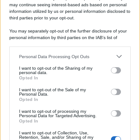
may continue seeing interest-based ads based on personal
McIntosh MX124, pre-decoder A/V
con Dirac Live Room Correction
information utilized by us or personal information disclosed to
McIntosh espande la gamma con
third parties prior to your opt-out.
un'elettronica 13.4 canali, dotata di
autocalibrazione con Dirac...»
You may separately opt-out of the further disclosure of your
personal information by third parties on the IAB’s list of
downstream participants.
Novità Apple TV+ a agosto 2026: tutte
le uscite ufficiali e il calendario
Personal Data Processing Opt Outs
This information may also be disclosed by us to third parties
Apple TV+ inaugura agosto 2026 con il
on the IAB’s List of Downstream Participants that may further
ritorno di alcune delle sue produzioni
I want to opt-out of the Sharing of my
disclose it to other third parties.
personal data.
più apprezzate,...»
Opted In
Please note that this website/app uses one or more Google
services and may gather and store information including but
I want to opt-out of the Sale of my
Le funzioni nascoste più utili
Personal Data.
not limited to your visit or usage behaviour. You may click to
all’interno degli smartphone
Opted In
grant or deny consent to Google and its third-party tags to
Dietro le funzioni più comuni di Android
use your data for below specified purposes in below Google
e iPhone si nascondono strumenti poco
I want to opt-out of processing my
consent section.
Personal Data for Targeted Advertising.
conosciuti...»
Opted In
I want to opt-out of Collection, Use,
Retention, Sale, and/or Sharing of my