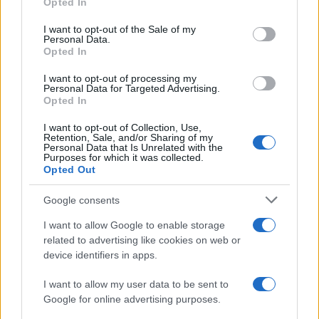
Opted In
Please note that this website/app uses one or more Google
services and may gather and store information including but
I want to opt-out of the Sale of my
Le funzioni nascoste più utili
Personal Data.
not limited to your visit or usage behaviour. You may click to
all’interno degli smartphone
Opted In
grant or deny consent to Google and its third-party tags to
Dietro le funzioni più comuni di Android
use your data for below specified purposes in below Google
e iPhone si nascondono strumenti poco
I want to opt-out of processing my
consent section.
Personal Data for Targeted Advertising.
conosciuti...»
Opted In
I want to opt-out of Collection, Use,
Retention, Sale, and/or Sharing of my
Personal Data that Is Unrelated with the
Purposes for which it was collected.
Opted Out
Google consents
I want to allow Google to enable storage
related to advertising like cookies on web or
device identifiers in apps.
I want to allow my user data to be sent to
Google for online advertising purposes.