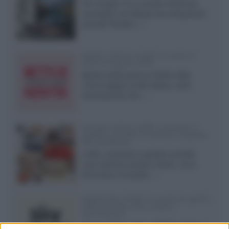
Per rendere TV e monitor OLED più
accessibili, LG Display sta sviluppando
pannelli Tandem...»
Netflix: tutte le novità in uscita in
Italia ad agosto 2026
Agosto 2026 porta su Netflix Italia
nuove stagioni molto attese, serie
internazionali, film...»
Vendere online cuffie, auricolari e
speaker portatili tra privati: la guida
alle spedizioni
Cuffie, auricolari e speaker portatili
sono facili da vendere online, ma le
dimensioni compatte...»
Novità Sky e NOW: le uscite di agosto
2026 tra serie, film, show e
documentari
Agosto 2026 su Sky e NOW prosegue