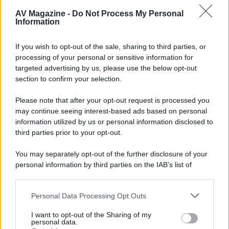
con House of the Dragon 3 e The
AV Magazine -
Do Not Process My Personal
Walking Dead: Dead City 3,...»
Information
Disney+, le novità di agosto 2026
If you wish to opt-out of the sale, sharing to third parties, or
Ad agosto 2026 Disney+ Italia propone
processing of your personal or sensitive information for
il ritorno di Futurama, il nuovo evento
targeted advertising by us, please use the below opt-out
conclusivo de...»
section to confirm your selection.
Please note that after your opt-out request is processed you
may continue seeing interest-based ads based on personal
McIntosh MX124, pre-decoder A/V
con Dirac Live Room Correction
information utilized by us or personal information disclosed to
McIntosh espande la gamma con
third parties prior to your opt-out.
un'elettronica 13.4 canali, dotata di
autocalibrazione con Dirac...»
You may separately opt-out of the further disclosure of your
personal information by third parties on the IAB’s list of
downstream participants.
Novità Apple TV+ a agosto 2026: tutte
le uscite ufficiali e il calendario
Personal Data Processing Opt Outs
This information may also be disclosed by us to third parties
Apple TV+ inaugura agosto 2026 con il
on the IAB’s List of Downstream Participants that may further
ritorno di alcune delle sue produzioni
I want to opt-out of the Sharing of my
disclose it to other third parties.
personal data.
più apprezzate,...»