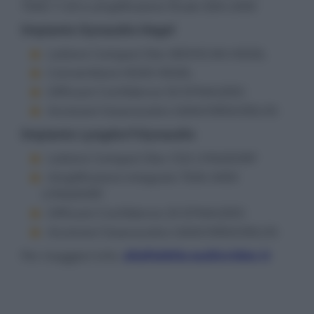
TDAI-1120 e amplificatore finale SDA-2400
Impianto Dynaudio-Hegel
- Lettore Compact Disc MOHICAN HEGEL
- Convertitore HD30 HEGEL
- Diffusori Confidence 50 DYNAUDIO
- Accessori Isoacoustics GAIA/OREA/DELOS
Impianto Lyngdorf-Dynaudio
- Lettore Compact Disc CD2 LYNGDORF
- Amplificatore integrato TDAI-3400
LYNGDORF
- Diffusori Confidence 20 DYNAUDIO
- Accessori Isoacoustics GAIA/OREA/DELOS
Per maggiori info:
altafedelta-audiovideo.it