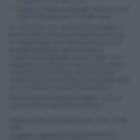
e dalle ore 11,30 alle 12,30
Sabato 3 ottobre pomeriggio: dalle ore 15,30
alle 16,30 e dalle ore 17,00 alle 18,00
Per l’occasione sono stati scelti due impianti, il
primo caratterizzato da componenti del brand
norvegese Hegel, ed il secondo con alcuni dei
prodotti dell’azienda danese Lyngdorf
recentemente approdati anche in Italia. Sarà
possibile anche testare il sistema di correzione
ambientale Room Perfect. Per entrambi gli
impianti sono stati scelti diffusori Dynaudio della
serie Confidence e accessori Isoacoustics.
Oltre ai prodotti analizzati di seguito, saranno
esposti anche i seguenti componenti:
Hegel: amplificatori integrati H95 - H120 - H190 -
H390
Lyngdorf: amplificatori integrati TDAI-2170 -