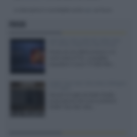
La discussione è consultabile anche
qui
, sul forum.
FOCUS
SQD-Mini LED 5.000 NIT 2040 zone
TCL 65C8L a 838 euro IVA inclusa
Grazie ad una offerta amazon e al
cache-back di TCL, è possibile
acquistare il nuovo TV SQD-Mini...
XGIMI Titan Noir Ultra Max a Bologna
il 23 luglio
Giovedì 23 luglio da Audio Quality,
presentazione del nuovo proiettore
XGIMI Titan Noir Ultra...