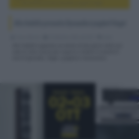
Alta fedeltà presenta Dynaudio-Lyngdorf-Hegel
Alta fedeltà presenta Dynaudio-Lyngdorf-Hegel
Franco Baiocchi
25 Settembre 2020, alle 09:27
audio
Alta Fedeltà organizza un evento di due giorni nella sua
sede di Calco (Lecco) per scoprire e testare le novità hi-
end di Dynaudio, Hegel, Lyngdorf e Isoacoustics.