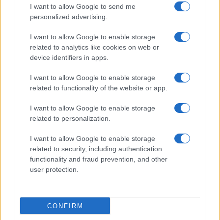
I want to allow Google to send me
personalized advertising.
I want to allow Google to enable storage
related to analytics like cookies on web or
AV Magazine
è membro EISA dal 2019
device identifiers in apps.
all'interno del Mobile Devices Expert Group
I want to allow Google to enable storage
Per informazioni:
www.eisa.eu
related to functionality of the website or app.
I want to allow Google to enable storage
related to personalization.
Legali
-
Privacy
-
Privicy settings
Cookie
-
Pubblicità
-
Redazione
I want to allow Google to enable storage
related to security, including authentication
AV Raw s.n.c. P.iva: 02040960672
functionality and fraud prevention, and other
AV Magazine - Testata giornalistica con registrazione Tribunale di
user protection.
Teramo n. 527 del 22.12.2004
Direttore Responsabile: Emidio Frattaroli
Editore: AV Raw s.n.c. - Iscrizione ROC n. 33221
CONFIRM