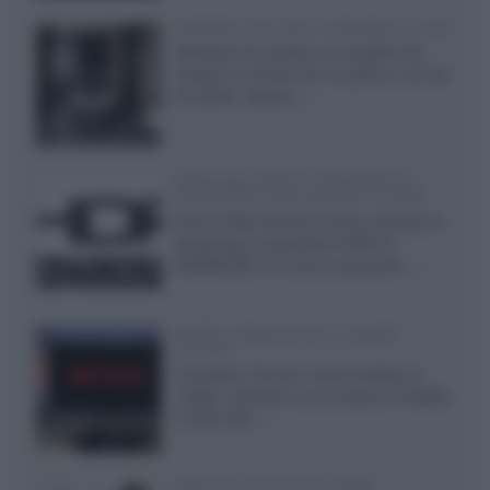
Velodyne The 1824, subwoofer hi-end
Velodyne ha svelato un modello che
integra un woofer da 18 pollici e uno da
24 pollici, capace...»
Samsung: HDR10+ ADVANCED su
Prime Video sulla gamma TV 2026
Prime Video diventa il primo servizio di
streaming a supportare HDR10+
ADVANCED, la nuova evoluzione...»
Netflix: supporto 4K su Google
Chrome
Il browser Chrome, finora limitato al
1080p, consente ora la visione di Netflix
in Ultra HD...»
Diffusori Q Acoustics 3040c