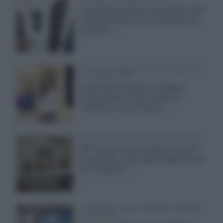
Il produttore britannico espande la serie
entry level 3000c con un secondo, più
compatto,...»
Samsung Display: OLED DisplayHDR
True Black 1400
Il costruttore coreano ha svelato il
primo pannello OLED capace di
mantenere una luminanza...»
KEF LS Luxe, diffusori attivi wireless
KEF svela un nuovo sistema senza fili
di fascia alta, frutto della collaborazione
con il designer...»
LG Display: nuovi OLED più economici
a due strati