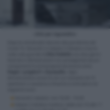
- click per ingrandire -
Dopo le vicissitudini dovute alla pandemia del
Covid 19, Venerdì 2 e Sabato 3 Ottobre si terrà
nella sala grande di
Alta Fedeltà
una due giorni
di prove e dimostrazioni con protagonisti alcuni
componenti hi-end proposti da brand come
Hegel
,
Lyngdorf
e
Dynaudio
. Ogni
dimostrazione avverrà con un massimo di 10
spettatori a sessione e l’evento si articolerà nei
seguenti orari:
Venerdì 2 ottobre: ore 18,00 - 19,00
Sabato 3 ottobre mattina: dalle ore 10 alle 11