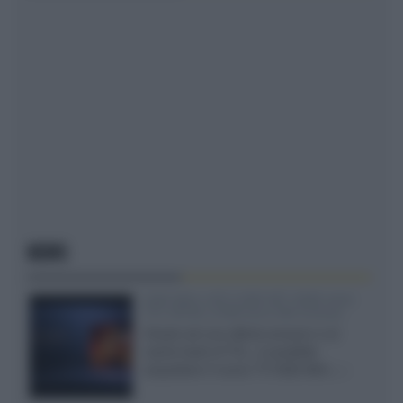
NEWS
SQD-Mini LED 5.000 NIT 2040 zone
TCL 65C8L a 838 euro IVA inclusa
Grazie ad una offerta amazon e al
cache-back di TCL, è possibile
acquistare il nuovo TV SQD-Mini...»