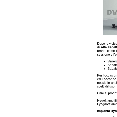
Dopo le viciss
di
Alta Fedel
brand come
sessione e l’e
Venerd
Sabato
Sabato
Per l’occasion
ed il secondo
possibile anc
scelti diffuso
Oltre ai prodo
Hegel: amplifi
Lyngdorf: amp
Impianto Dyn