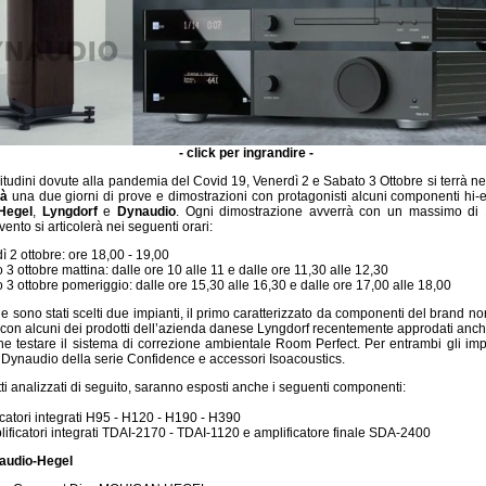
- click per ingrandire -
itudini dovute alla pandemia del Covid 19, Venerdì 2 e Sabato 3 Ottobre si terrà ne
tà
una due giorni di prove e dimostrazioni con protagonisti alcuni componenti hi-
Hegel
,
Lyngdorf
e
Dynaudio
. Ogni dimostrazione avverrà con un massimo di 1
vento si articolerà nei seguenti orari:
ì 2 ottobre: ore 18,00 - 19,00
 3 ottobre mattina: dalle ore 10 alle 11 e dalle ore 11,30 alle 12,30
 3 ottobre pomeriggio: dalle ore 15,30 alle 16,30 e dalle ore 17,00 alle 18,00
e sono stati scelti due impianti, il primo caratterizzato da componenti del brand n
 con alcuni dei prodotti dell’azienda danese Lyngdorf recentemente approdati anche 
he testare il sistema di correzione ambientale Room Perfect. Per entrambi gli impi
ri Dynaudio della serie Confidence e accessori Isoacoustics.
tti analizzati di seguito, saranno esposti anche i seguenti componenti:
catori integrati H95 - H120 - H190 - H390
lificatori integrati TDAI-2170 - TDAI-1120 e amplificatore finale SDA-2400
audio-Hegel