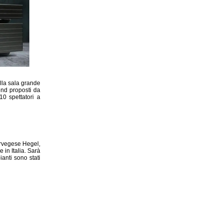
lla sala grande
end proposti da
0 spettatori a
orvegese Hegel,
in Italia. Sarà
anti sono stati