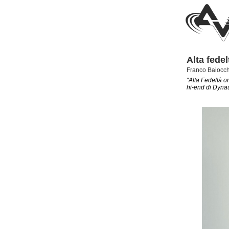
Alta fede
Franco Baiocch
“Alta Fedeltà o
hi-end di Dynau