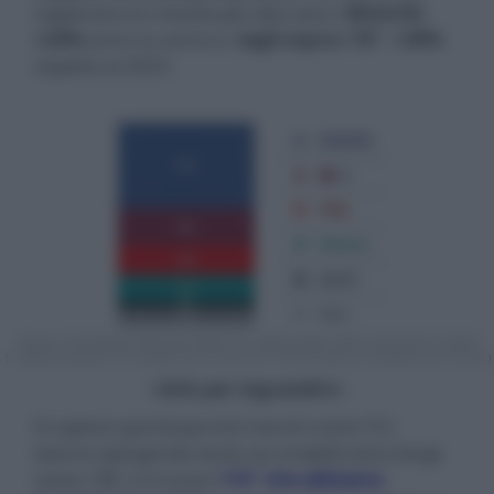
registrano la crescita più alta sono i
MiniLED
,
+24%
anno su anno e i
tagli sopra i 70"
,
+28%
rispetto al 2023.
- click per ingrandire -
Si capisce quindi perché marchi come TCL
stanno spingendo tanto sui modelli extra-large
come i 98" e il nuovo
115" che abbiamo