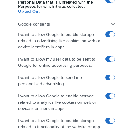
Personal Data that Is Unrelated with the
Purposes for which it was collected.
Opted Out
Google consents
I want to allow Google to enable storage
related to advertising like cookies on web or
device identifiers in apps.
I want to allow my user data to be sent to
Google for online advertising purposes.
I want to allow Google to send me
personalized advertising.
I want to allow Google to enable storage
related to analytics like cookies on web or
AV Magazine
è membro EISA dal 2019
device identifiers in apps.
all'interno del Mobile Devices Expert Group
I want to allow Google to enable storage
Per informazioni:
www.eisa.eu
related to functionality of the website or app.