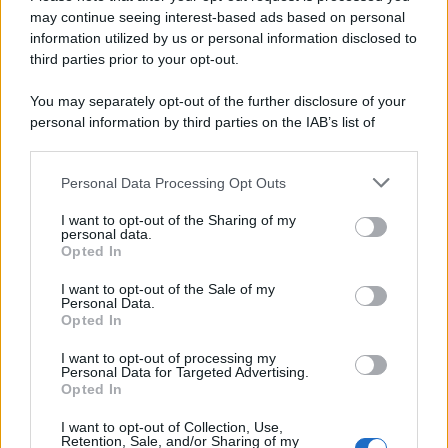
may continue seeing interest-based ads based on personal
Novità Apple TV+ a agosto 2026: tutte
le uscite ufficiali e il calendario
information utilized by us or personal information disclosed to
Apple TV+ inaugura agosto 2026 con il
third parties prior to your opt-out.
ritorno di alcune delle sue produzioni
più apprezzate,...»
You may separately opt-out of the further disclosure of your
personal information by third parties on the IAB’s list of
downstream participants.
Le funzioni nascoste più utili
all’interno degli smartphone
Personal Data Processing Opt Outs
This information may also be disclosed by us to third parties
Dietro le funzioni più comuni di Android
on the IAB’s List of Downstream Participants that may further
e iPhone si nascondono strumenti poco
I want to opt-out of the Sharing of my
disclose it to other third parties.
personal data.
conosciuti...»
Opted In
Please note that this website/app uses one or more Google
services and may gather and store information including but
I want to opt-out of the Sale of my
Amazon Prime Video le novità di
Personal Data.
not limited to your visit or usage behaviour. You may click to
agosto 2026
Opted In
grant or deny consent to Google and its third-party tags to
Prime Video ha annunciato le principali
use your data for below specified purposes in below Google
novità in arrivo ad agosto 2026: tra i
I want to opt-out of processing my
consent section.
Personal Data for Targeted Advertising.
titoli di punta...»
Opted In
I want to opt-out of Collection, Use,
Retention, Sale, and/or Sharing of my