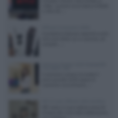
Il browser Chrome, finora limitato al
1080p, consente ora la visione di Netflix
in Ultra HD...»
Diffusori Q Acoustics 3040c
Il produttore britannico espande la serie
entry level 3000c con un secondo, più
compatto,...»
Samsung Display: OLED DisplayHDR
True Black 1400
Il costruttore coreano ha svelato il
primo pannello OLED capace di
mantenere una luminanza...»
KEF LS Luxe, diffusori attivi wireless
KEF svela un nuovo sistema senza fili
di fascia alta, frutto della collaborazione
con il designer...»