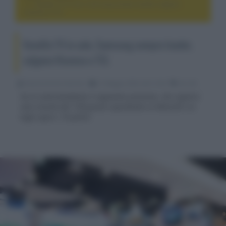
Vendite TV in calo, Samsung sempre leader, salgono
Hisense e TCL
Vendite TV in calo, Samsung sempre leader,
salgono Hisense e TCL
Nicola Zucchini Buriani
21 Maggio 2024, alle 12:46
4k e 8k
Va in controtendenza il segmento premium, che registra
una crescita del 15% grazie soprattutto ai MiniLED e ai
tagli sopra i 70 pollici