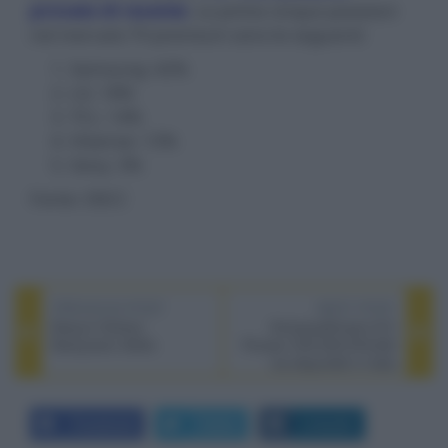
provato di recente
. Le prime cinque posizioni
nel mercato TV premium sono le seguenti:
Samsung: 42%
LG: 18%
TCL: 14%
Hisense: 13%
Sony: 3%
Fonte: DSCC
PREVIOUS POST
NEXT POST
Bang & Olufsen
Sintoamplificatori A/V
Beosystem 9000c
Pioneer VSX-535/VSX-835
ora disponibili in Italia
Facebook
Twitter
LinkedIn