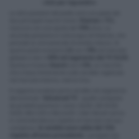
- click per ingrandire -
Le altre posizioni del podio sono occupate dai
due principali marchi cinesi,
Hisense
e
TCL
,
ciascuno con una quota del
10%
circa. La
seconda posizione è comunque di Hisense, che
precede la connazionale di stretta misura. Al
quarto posto troviamo
LG
con il
9%
nel mercato
globale e ben il
49% nel segmento dei TV OLED
.
Quinta è invece
Xiaomi
con il
5%
, un marchio
che si basa fortemente sulle vendite registrate
nel mercato interno, cioè la Cina.
Il rapporto analizza poi le vendite nel segmento
denominato "
Advanced TV
", quello composto
da prodotti premium come i QLED, QD-OLED,
OLED, Mini LED e MicroLED. I dati rilevati vanno
in controtendenza rispetto al mercato nel suo
complesso:
le vendite sono salite del 15%
rispetto all'anno precedente
. I prodotti che