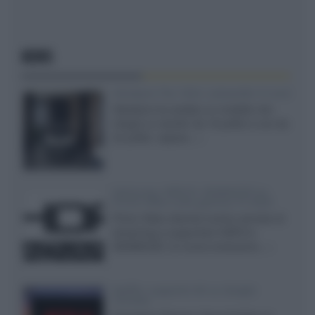
NEWS
Velodyne The 1824, subwoofer hi-end
Velodyne ha svelato un modello che
integra un woofer da 18 pollici e uno da
24 pollici, capace...»
Samsung: HDR10+ ADVANCED su
Prime Video sulla gamma TV 2026
Prime Video diventa il primo servizio di
streaming a supportare HDR10+
ADVANCED, la nuova evoluzione...»
Netflix: supporto 4K su Google
Chrome