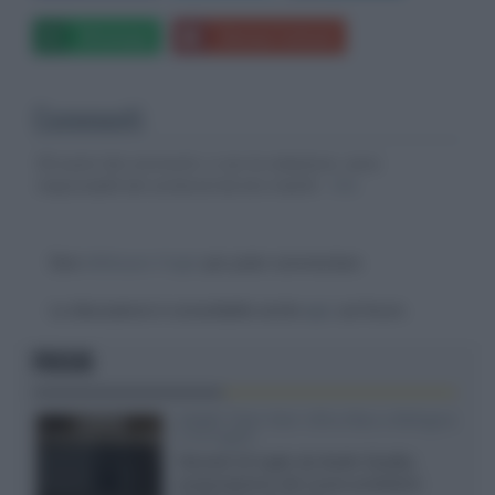
Whatsapp
Stampa l'articolo
Commenti
Gli autori dei commenti, e non la redazione, sono
responsabili dei contenuti da loro inseriti -
Info
Devi
effettuare il login
per poter commentare
La discussione è consultabile anche
qui
, sul forum.
FOCUS
XGIMI Titan Noir Ultra Max a Bologna
il 23 luglio
Giovedì 23 luglio da Audio Quality,
presentazione del nuovo proiettore