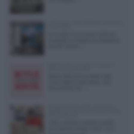
LG Display: nuovi OLED più economici
a due strati
Per rendere TV e monitor OLED più
accessibili, LG Display sta sviluppando
pannelli Tandem...»
Netflix: tutte le novità in uscita in
Italia ad agosto 2026
Agosto 2026 porta su Netflix Italia
nuove stagioni molto attese, serie
internazionali, film...»
Vendere online cuffie, auricolari e
speaker portatili tra privati: la guida
alle spedizioni
Cuffie, auricolari e speaker portatili
sono facili da vendere online, ma le