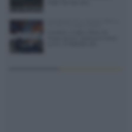
XGIMI Titan Noir Ultra...
Sony Bravia 9 II vs. Hisense UR9S vs.
TCL C8L il 13 luglio a Roma
Il prossimo 13 luglio a Roma, da
Gruppo Garman, ripeteremo lo shoot-
out tra i TV RGB Mini-LED...