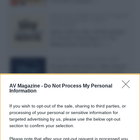
dimensioni compatte...»
Novità Sky e NOW: le uscite di agosto
2026 tra serie, film, show e
documentari
Agosto 2026 su Sky e NOW prosegue
con House of the Dragon 3 e The
Walking Dead: Dead City 3,...»
Disney+, le novità di agosto 2026
Ad agosto 2026 Disney+ Italia propone
il ritorno di Futurama, il nuovo evento
conclusivo de...»
AV Magazine -
Do Not Process My Personal
Information
McIntosh MX124, pre-decoder A/V
If you wish to opt-out of the sale, sharing to third parties, or
con Dirac Live Room Correction
processing of your personal or sensitive information for
McIntosh espande la gamma con
targeted advertising by us, please use the below opt-out
un'elettronica 13.4 canali, dotata di
section to confirm your selection.
autocalibrazione con Dirac...»
Please note that after your opt-out request is processed you