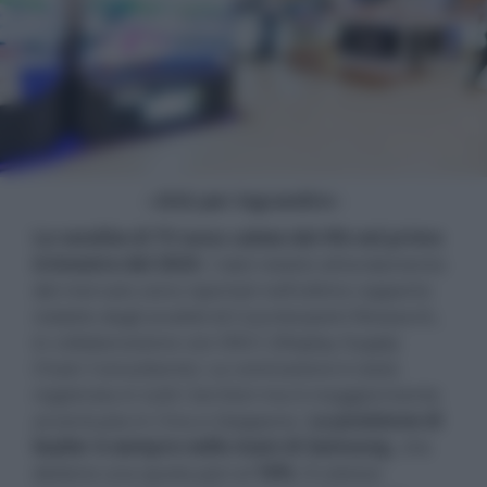
- click per ingrandire -
Le vendite di TV sono calate del 4% nel primo
trimestre del 2024
. I dati relativi all'andamento
del mercato sono riportati nell'ultimo rapporto
redatto dagli analisti di Counterpoint Research,
in collaborazione con DSCC (Display Supply
Chain Consultants). La contrazione è stata
registrata in tutti i territori ma è maggiormente
accentuata in Cina e Giappone.
La posizione di
leader è sempre nelle mani di Samsung
, che
detiene una quota pari al
16%
. Il colosso