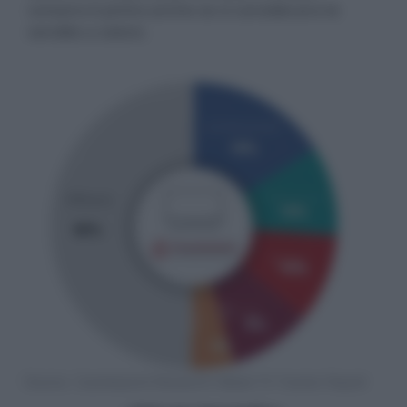
coreano è primo anche se si considerano le
vendite a valore.