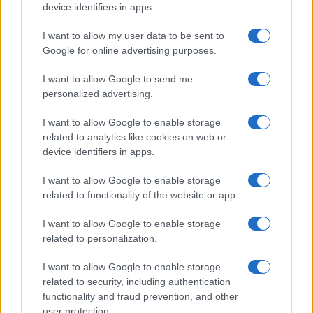
device identifiers in apps.
I want to allow my user data to be sent to
Google for online advertising purposes.
I want to allow Google to send me
personalized advertising.
I want to allow Google to enable storage
related to analytics like cookies on web or
AV Magazine
è membro EISA dal 2019
device identifiers in apps.
all'interno del Mobile Devices Expert Group
I want to allow Google to enable storage
Per informazioni:
www.eisa.eu
related to functionality of the website or app.
I want to allow Google to enable storage
related to personalization.
Legali
-
Privacy
-
Privicy settings
Cookie
-
Pubblicità
-
Redazione
I want to allow Google to enable storage
related to security, including authentication
AV Raw s.n.c. P.iva: 02040960672
functionality and fraud prevention, and other
AV Magazine - Testata giornalistica con registrazione Tribunale di
user protection.