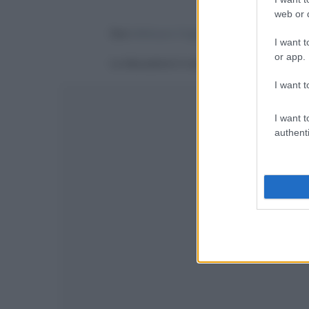
web or d
Devi
effettuare il login
per poter commentare
I want t
or app.
La discussione è consultabile anche
qui
, sul
I want t
I want t
authenti