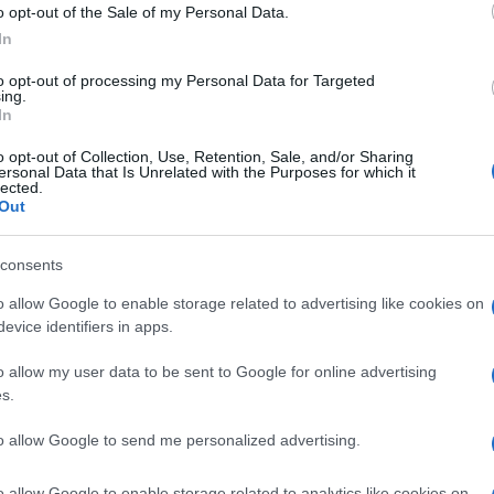
Atmos. Trovate l'interessante recensione di Marco
o opt-out of the Sale of my Personal Data.
ormazioni e per la
In
nto-jvc-dla-nz7
to opt-out of processing my Personal Data for Targeted
ing.
In
o opt-out of Collection, Use, Retention, Sale, and/or Sharing
ersonal Data that Is Unrelated with the Purposes for which it
lected.
Out
NEXT POST
Asus VivoBook 13 Slate OLED 2-in-1
consents
o allow Google to enable storage related to advertising like cookies on
evice identifiers in apps.
Whatsapp
Stampa l'articolo
o allow my user data to be sent to Google for online advertising
s.
to allow Google to send me personalized advertising.
nsabili dei contenuti da loro inseriti -
Info
o allow Google to enable storage related to analytics like cookies on