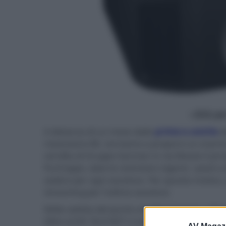
- click p
A distanza di un mese dalle
prime e uniche
d
risoluzione 8K, torniamo a proporvi un evento 
vendita di Gruppo Garman in via Boezio il pro
Purtroppo, date le restrizioni vigenti, i posti a
sedere per ogni sessione. Per questo motivo
streaming per l'ultima sessione.
Nella saletta del punto vendita Garman a Rom
Oltre al JVC DLA-NZ7 ci sono anche i due nuo