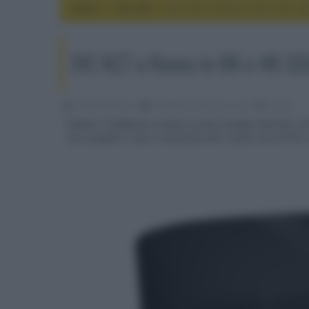
Home
4k e 8k
JVC NZ7 a Roma in 8K e 4K 12
JVC NZ7 a Roma in 8K e 4K 12
Emidio Frattaroli
09 Febbraio 2022, alle 12:03
4k e 8k
Sabato 12 febbraio a Roma, presso Gruppo Garman, AV
con sorgenti e clip a risoluzione 8K e anche con la PS5 