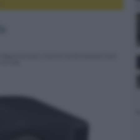
0p
0p
 Magazine presenta il nuovo JVC DLA-NZ7 finalmente anche
in 4K 120p