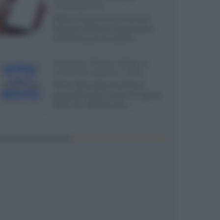
smartphone
Dietro le funzioni più comuni di
Android e iPhone si nascondono
strumenti poco conosciuti...»
Amazon Prime Video le
novità di agosto 2026
Prime Video ha annunciato le
principali novità in arrivo ad agosto
2026: tra i titoli di punta...»