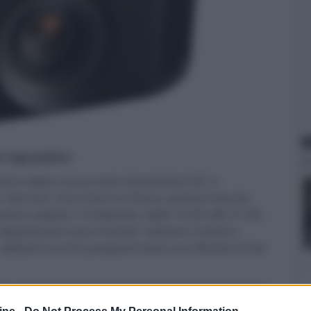
N
er ingrandire -
emo della nuova serie di proiettori JVC a
'dal vivo' che si terrà a Roma, presso il punto
ssimo sabato 12 Febbraio, dalle 15:00 alle 21:00.
 dispoisizione sono limitati: soltanto 3 posti a
, abbiamo anche programmato una diretta in live
a sono installati al momento parecchi proiettori.
vi proiettori Epson EH-LS11000 ed EH-LS12000,