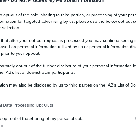
ine -
Do Not Process My Personal Information
ada. Prima o poi servirà uno shoot-out riservato
mo aspettare tempi migliori, sia per la
to opt-out of the sale, sharing to third parties, or processing of your per
a delle restrizioni a causa della pandemia. Ma
formation for targeted advertising by us, please use the below opt-out s
 selection.
lisi del nuovo JVC DLA-NZ7 di cui abbiamo già
 that after your opt-out request is processed you may continue seeing i
articolo
. In realtà le due macchine 'di
ased on personal information utilized by us or personal information dis
are, hanno spuntato prestazioni sensibilmente
 prior to your opt-out.
embre dello scorso anno. L'occasione dell'analisi di
rnare i dati anche in quell'articolo. Stavolta
rately opt-out of the further disclosure of your personal information by
he IAB’s list of downstream participants.
non ci limiteremo a visualizzare contenuti
tion may also be disclosed by us to third parties on the IAB’s List of 
uzione UHD 4K: stavolta utilizzeremo due ulteriori
 that may further disclose it to other third parties.
one video con Davinci Resolve e una scheda Nvidia
 that this website/app uses one or more Google services and may gath
sarà anche una PS5 per verificare le prestazioni
l Data Processing Opt Outs
including but not limited to your visit or usage behaviour. You may click 
 4K e 120p. Durante la diretta, a causa del
 to Google and its third-party tags to use your data for below specifi
o opt-out of the Sharing of my personal data.
iare parecchi contenuti.
ogle consent section.
In
'ultima edizione del concerto di John Williams alla