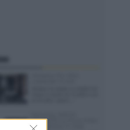
EWS
Velodyne The 1824,
subwoofer hi-end
Velodyne ha svelato un modello che
integra un woofer da 18 pollici e uno
da 24 pollici, capace...»
Samsung: HDR10+
ADVANCED su Prime Video
sulla gamma TV 2026