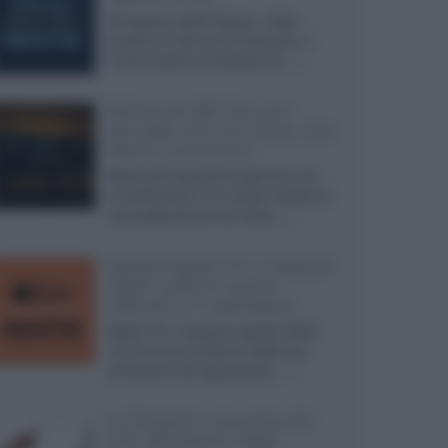
Ad agosto 2026 Disney+ Italia
propone il ritorno di Futurama, il
nuovo evento conclusivo de...»
McIntosh MX124, pre-
decoder A/V con Dirac Live
Room Correction
McIntosh espande la gamma con
un'elettronica 13.4 canali, dotata di
autocalibrazione con Dirac...»
Novità Apple TV+ a agosto
2026: tutte le uscite
ufficiali e il calendario
Apple TV+ inaugura agosto 2026
con il ritorno di alcune delle sue
produzioni più apprezzate,...»
Le funzioni nascoste più
utili all’interno degli