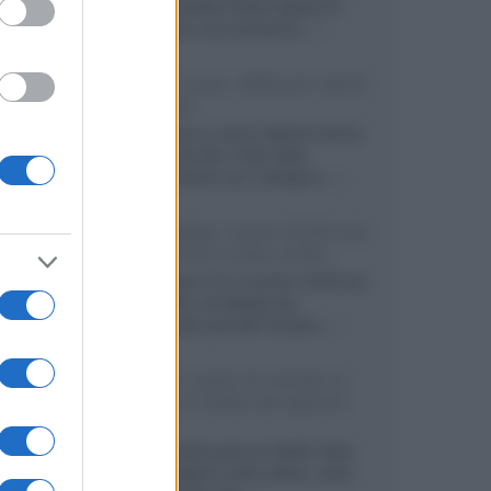
primo pannello OLED capace di
mantenere una luminanza...»
KEF LS Luxe, diffusori attivi
wireless
KEF svela un nuovo sistema senza
fili di fascia alta, frutto della
collaborazione con il designer...»
LG Display: nuovi OLED più
economici a due strati
Per rendere TV e monitor OLED più
accessibili, LG Display sta
sviluppando pannelli Tandem...»
Netflix: tutte le novità in
uscita in Italia ad agosto
2026
Agosto 2026 porta su Netflix Italia
nuove stagioni molto attese, serie