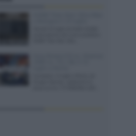
XGIMI Titan Noir Ultra Max
a Bologna il 23 luglio
Giovedì 23 luglio da Audio Quality,
presentazione del nuovo proiettore
XGIMI Titan Noir Ultra...
Sony Bravia 9 II vs. Hisense
UR9S vs. TCL C8L il 13
luglio a Roma
Il prossimo 13 luglio a Roma, da
Gruppo Garman, ripeteremo lo
shoot-out tra i TV RGB Mini-LED...