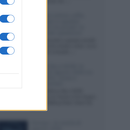
internazionali, film...»
Vendere online cuffie,
auricolari e speaker
portatili tra privati: la
guida alle spedizioni
Cuffie, auricolari e speaker portatili
sono facili da vendere online, ma le
dimensioni compatte...»
Novità Sky e NOW: le
uscite di agosto 2026 tra
serie, film, show e
documentari
Agosto 2026 su Sky e NOW
prosegue con House of the Dragon
3 e The Walking Dead: Dead City
3,...»
Disney+, le novità di
agosto 2026