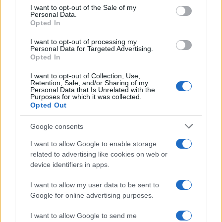
services and may gather and store information including but
I want to opt-out of the Sale of my
Le funzioni nascoste più utili
Personal Data.
not limited to your visit or usage behaviour. You may click to
all’interno degli smartphone
Opted In
grant or deny consent to Google and its third-party tags to
Dietro le funzioni più comuni di Android
use your data for below specified purposes in below Google
e iPhone si nascondono strumenti poco
I want to opt-out of processing my
consent section.
Personal Data for Targeted Advertising.
conosciuti...»
Opted In
I want to opt-out of Collection, Use,
Retention, Sale, and/or Sharing of my
Personal Data that Is Unrelated with the
Purposes for which it was collected.
Opted Out
Google consents
I want to allow Google to enable storage
related to advertising like cookies on web or
device identifiers in apps.
I want to allow my user data to be sent to
Google for online advertising purposes.
I want to allow Google to send me