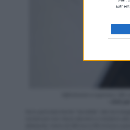
authenti
Difficilmente si superano i 6W,
- click p
Sono partcolarmente "sensibile" alla tecnolog
contenuto non riesco davvero a resistere alla 
allettante: meno di 280 euro IVA inclusa a poc