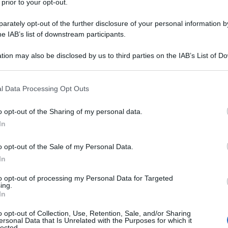
 prior to your opt-out.
rately opt-out of the further disclosure of your personal information by
he IAB’s list of downstream participants.
tion may also be disclosed by us to third parties on the IAB’s List of 
 that may further disclose it to other third parties.
 that this website/app uses one or more Google services and may gath
l Data Processing Opt Outs
including but not limited to your visit or usage behaviour. You may click 
 to Google and its third-party tags to use your data for below specifi
o opt-out of the Sharing of my personal data.
ogle consent section.
In
er ingrandire -
o opt-out of the Sale of my Personal Data.
nnunciato quattro settimane fa e considerata la
In
ile - per controllare la post-produzione anche in
to opt-out of processing my Personal Data for Targeted
occasione di un test approfondito.
ing.
In
o opt-out of Collection, Use, Retention, Sale, and/or Sharing
ersonal Data that Is Unrelated with the Purposes for which it
lected.