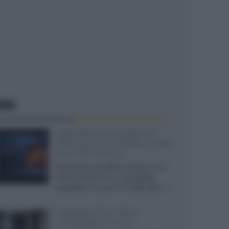
EWS
SQD-Mini LED 5.000 NIT
2040 zone TCL 65C8L a 838
euro IVA inclusa
Grazie ad una offerta amazon e al
cache-back di TCL, è possibile
acquistare il nuovo TV SQD-Mini...»
Velodyne The 1824,
subwoofer hi-end