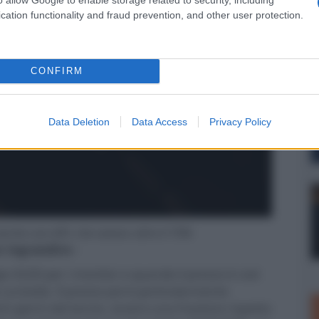
cation functionality and fraud prevention, and other user protection.
CONFIRM
Data Deletion
Data Access
Privacy Policy
 anche con APL che vanno oltre il 75%
er ingrandire -
ia OLED per i monitor e quando il prezzo è così
curiosità. Il prezzo poi è particolarmente
hi giorni dal lancio, ovvero una frazione rispetto