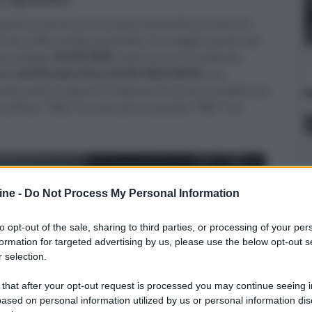
mpone oramai di una gran quantità di schermi -
i da USB e di tipo portatile, la maggior parte dei
tecnologia
OLED RGB
, tutti con un eccellente
ello
ZenScreen Duo OLED MQ149CD
che
ontinuato a seguire l'ingresso di nuovi modelli con
suffisso "MQ" al contrario di quello "MB" che
ine -
Do Not Process My Personal Information
to opt-out of the sale, sharing to third parties, or processing of your per
formation for targeted advertising by us, please use the below opt-out s
 selection.
 that after your opt-out request is processed you may continue seeing i
ased on personal information utilized by us or personal information dis