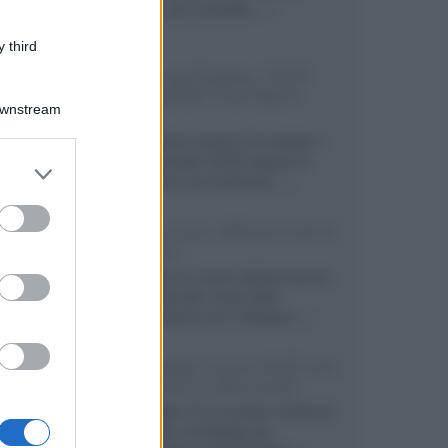
secondo, più compatto,...»
 third
Samsung Display: OLED
DisplayHDR True Black
Downstream
1400
Il costruttore coreano ha svelato il
primo pannello OLED capace di
er and store
mantenere una luminanza...»
to grant or
ed purposes
KEF LS Luxe, diffusori attivi
wireless
KEF svela un nuovo sistema senza
fili di fascia alta, frutto della
collaborazione con il designer...»
LG Display: nuovi OLED più
economici a due strati
Per rendere TV e monitor OLED più
accessibili, LG Display sta