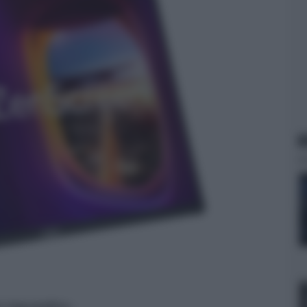
N
er ingrandire -