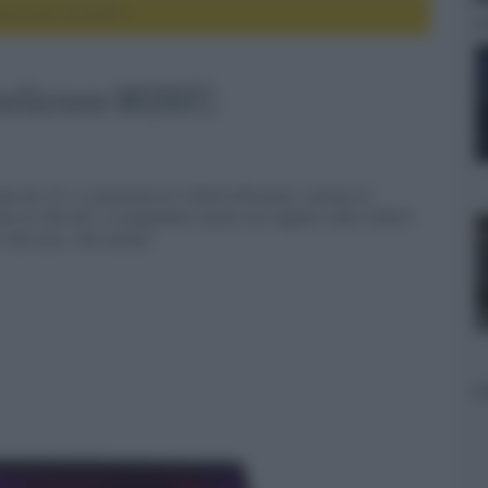
ZenScreen MQ16FC
ZenScreen MQ16FC
le da 16" e risoluzione di 1920x1200 pixel, utilizza la
ato di 300 NIT, è compatibile anche con segnali video HDR10
i 300 euro, IVA inclusa