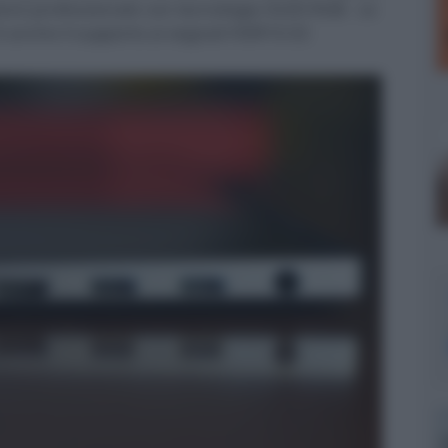
ettore professionale con tecnologia OLED RGB. Le
'è anche il supporto ai segnali HDR10.02