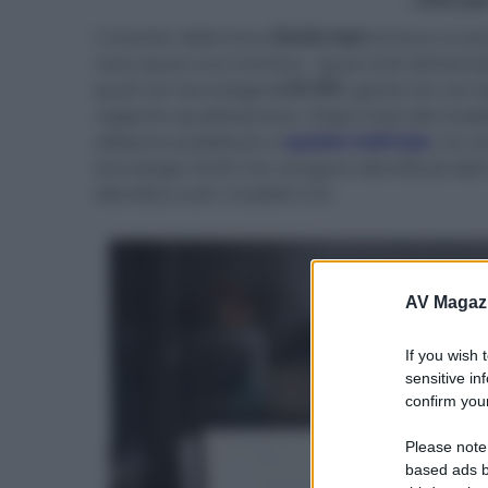
I monitor della linea
ZenScreen
di Asus si co
sono quasi una trentina - quasi tutti alimentat
quali con tecnologia
LCD IPS
, giusto tre con 
rapporto qualità/prezzo. Dopo il test del mod
abbiamo pubblicato a
questo indirizzo
, ho c
tecnologia OLED che vengono identificati dall 
identifica tutti i modelli LCD.
AV Magaz
If you wish 
sensitive in
confirm your
Please note
based ads b