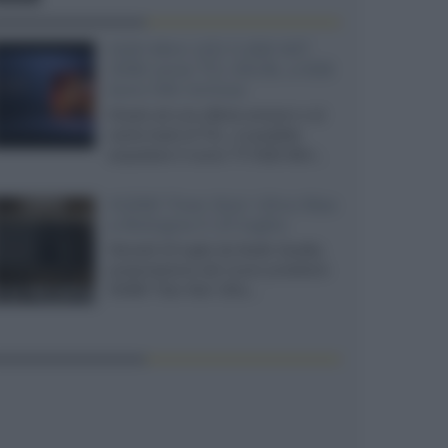
SQD-Mini LED 5.000 NIT
2040 zone TCL 65C8L a 838
euro IVA inclusa
Grazie ad una offerta amazon e al
cache-back di TCL, è possibile
acquistare il nuovo TV SQD-Mini...
XGIMI Titan Noir Ultra Max
a Bologna il 23 luglio
Giovedì 23 luglio da Audio Quality,
presentazione del nuovo proiettore
XGIMI Titan Noir Ultra...