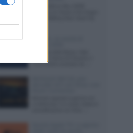
Agosto 2026 su Sky e NOW
prosegue con House of the Dragon
3 e The Walking Dead: Dead City
3,...»
Disney+, le novità di
agosto 2026
Ad agosto 2026 Disney+ Italia
propone il ritorno di Futurama, il
nuovo evento conclusivo de...»
McIntosh MX124, pre-
decoder A/V con Dirac Live
Room Correction
McIntosh espande la gamma con
un'elettronica 13.4 canali, dotata di
autocalibrazione con Dirac...»
Novità Apple TV+ a agosto
2026: tutte le uscite