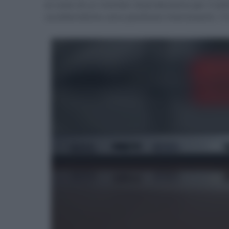
al costo di un monitor di produzione per il s
caratteristiche sono piuttosto interessanti. C