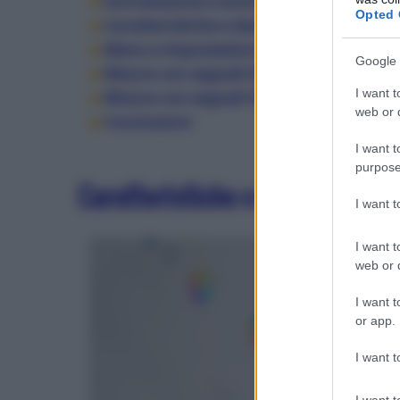
Introduzione e sommario
Opted 
Caratteristiche e design
Menu e impostazioni
Google 
Misure con segnali SDR
I want t
Misure con segnali HDR
web or d
Conclusioni
I want t
purpose
Caratteristiche e design
I want 
I want t
web or d
I want t
or app.
I want t
I want t