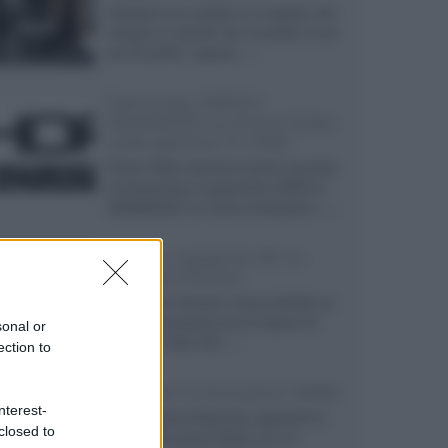
Velodyne ha svelato un modello che
integra un woofer da 18 pollici e uno
da 24 pollici, capace...»
Samsung: HDR10+
ADVANCED su Prime Video
sulla gamma TV 2026
Prime Video diventa il primo servizio
di streaming a supportare HDR10+
ADVANCED, la nuova evoluzione...»
Netflix: supporto 4K su
Google Chrome
Il browser Chrome, finora limitato al
1080p, consente ora la visione di
sonal or
Netflix in Ultra HD...»
ection to
Diffusori Q Acoustics 3040c
nterest-
Il produttore britannico espande la
closed to
serie entry level 3000c con un