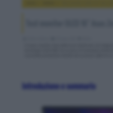
Home
mobile
Test monitor OLED 16" Asus 
Test monitor OLED 16" Asus 
Emidio Frattaroli
03 Giugno 2026
mobile
Il nuovo monitor Asus della serie ZenScreen con diagona
tecnologia OLED RGB, ha un picco di luminanza dichiar
e promette prestazioni elevate ad un prezzo inferiore a
Introduzione e sommario