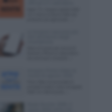
ufficiali e il calendario
Apple TV+ inaugura agosto 2026
con il ritorno di alcune delle sue
produzioni più apprezzate,...»
Le funzioni nascoste più
utili all’interno degli
smartphone
Dietro le funzioni più comuni di
Android e iPhone si nascondono
strumenti poco conosciuti...»
Amazon Prime Video le
novità di agosto 2026
Prime Video ha annunciato le
principali novità in arrivo ad agosto
2026: tra i titoli di punta...»
Blade Runner 2099, il
teaser della serie con