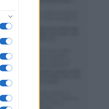
sviluppando pannelli Tandem...»
Netflix: tutte le novità in
uscita in Italia ad agosto
2026
Agosto 2026 porta su Netflix Italia
nuove stagioni molto attese, serie
internazionali, film...»
Vendere online cuffie,
auricolari e speaker
portatili tra privati: la
guida alle spedizioni
Cuffie, auricolari e speaker portatili
sono facili da vendere online, ma le
dimensioni compatte...»
Novità Sky e NOW: le
uscite di agosto 2026 tra
serie, film, show e
documentari