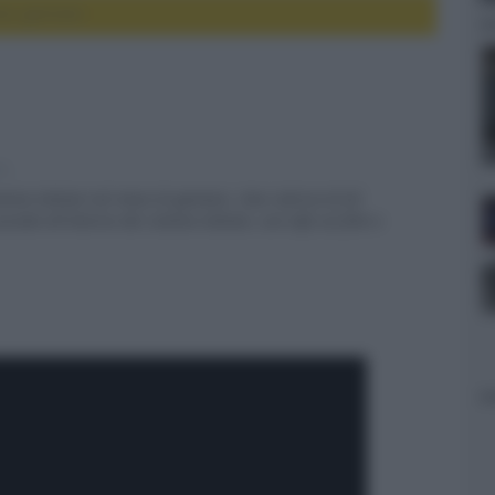
ema: gennaio
tv
nema italiani nel mese di gennaio. Una rubrica di AV
ede all'interno dei cinema italiani, con info sul film e