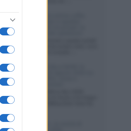
internazionali, film...»
Vendere online cuffie,
auricolari e speaker
portatili tra privati: la
guida alle spedizioni
Cuffie, auricolari e speaker portatili
sono facili da vendere online, ma le
dimensioni compatte...»
Novità Sky e NOW: le
uscite di agosto 2026 tra
serie, film, show e
documentari
Agosto 2026 su Sky e NOW
prosegue con House of the Dragon
3 e The Walking Dead: Dead City
3,...»
Disney+, le novità di
agosto 2026