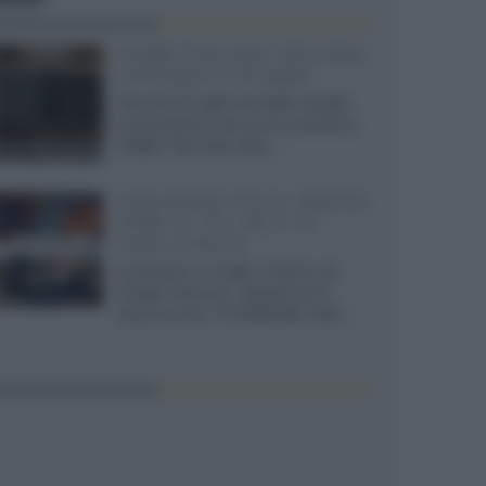
XGIMI Titan Noir Ultra Max
a Bologna il 23 luglio
Giovedì 23 luglio da Audio Quality,
presentazione del nuovo proiettore
XGIMI Titan Noir Ultra...
Sony Bravia 9 II vs. Hisense
UR9S vs. TCL C8L il 13
luglio a Roma
Il prossimo 13 luglio a Roma, da
Gruppo Garman, ripeteremo lo
shoot-out tra i TV RGB Mini-LED...