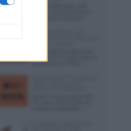
Ad agosto 2026 Disney+ Italia
propone il ritorno di Futurama, il
nuovo evento conclusivo de...»
McIntosh MX124, pre-
decoder A/V con Dirac Live
Room Correction
McIntosh espande la gamma con
un'elettronica 13.4 canali, dotata di
autocalibrazione con Dirac...»
Novità Apple TV+ a agosto
2026: tutte le uscite
ufficiali e il calendario
Apple TV+ inaugura agosto 2026
con il ritorno di alcune delle sue
produzioni più apprezzate,...»
Le funzioni nascoste più
utili all’interno degli