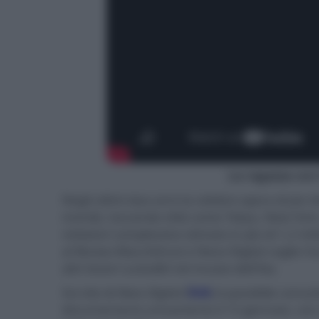
La ragazza con 
Negli ultimi due anni la celebre opera di
Jan 
mondo, toccando città come Tokyo, New York,
visitatori complessivo stimato in più di 1,2 mil
al Museo Mauritshuis e Nexo Digital coglie l'oc
altri tesori custoditi nel museo dell'Aia.
Sul sito di
Nexo Digital
(
link
) è possibile consu
documentario unicamento il 13 gennaio, con al