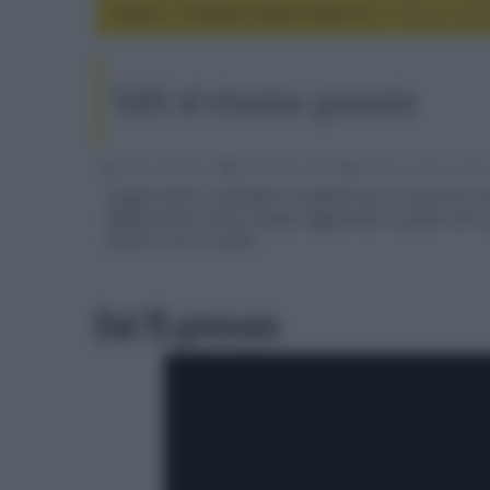
Home
cinema, movie e serie tv
Tutti al cin
Tutti al cinema: gennaio
Alessio Tambone
03 Gennaio 2015
cinema, movie e serie 
Suggerimenti e calendario completo per le uscite nei ci
Magazine per essere sempre aggiornati su quello che succ
trailer. A voi la scelta!
Dal 15 gennaio