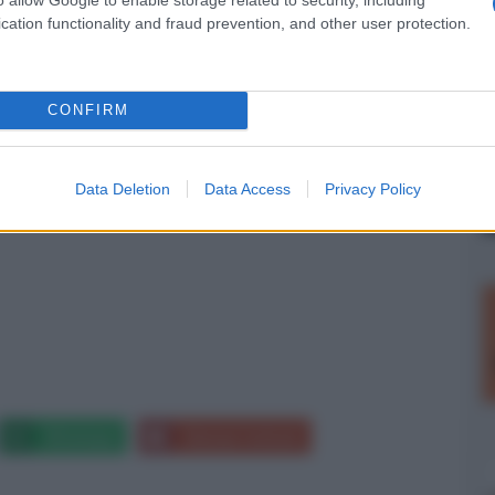
ue bravi protagonisti
Adam Driver
e
Alba
cation functionality and fraud prevention, and other user protection.
ar
Nicola Piovani
.
Segue :
Dal 22 gennaio
CONFIRM
Data Deletion
Data Access
Privacy Policy
Whatsapp
Stampa l'articolo