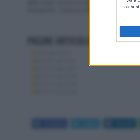
dello script, mentre tra gli attori spiccano i d
authenti
Rohrwacher
. Colonna sonora del premio Osc
PAGINE ARTICOLO
1:
Il calendario
2:
Dall'1 gennaio
3:
Dall'8 gennaio
4:
Dal 15 gennaio
5:
Dal 22 gennaio
6:
Dal 29 gennaio
Facebook
Twitter
LinkedIn