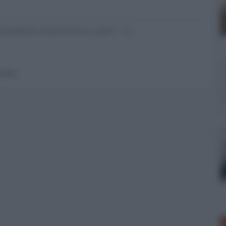
nsabili dei contenuti da loro inseriti -
Info
 forum.