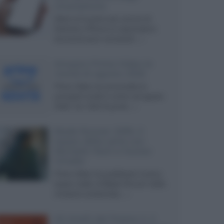
smartphone
Dietro le funzioni più comuni di
Android e iPhone si nascondono
strumenti poco conosciuti...»
Amazon Prime Video le
novità di agosto 2026
Prime Video ha annunciato le
principali novità in arrivo ad agosto
2026: tra i titoli di punta...»
Blade Runner 2099, il
teaser della serie con
Michelle Yeoh e Hunter
Schafer
Prime Video ha pubblicato il primo
teaser trailer di Blade Runner 2099,
miniserie ambientata...»
Gli Anelli del Potere 3, il