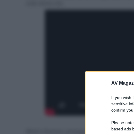
sullo stesso sito.
AV Magaz
If you wish 
sensitive in
confirm your
Exodus
Please note
based ads b
Mosè e Ramses, protagonisti di un destino com