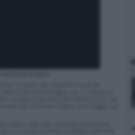
N
l'orecchino di perla
Vermeer
ha girato i più importanti musei del
 Atlanta e la nostra Bologna, con un numero di
ioni. La ragazza con l'orecchino di perla torna così
casione per raccontare l'opera, il suo viaggio e gli
ltare l'elenco delle sale che programmeranno il
cune eccezioni (anticipi e posticipi) evidenziate