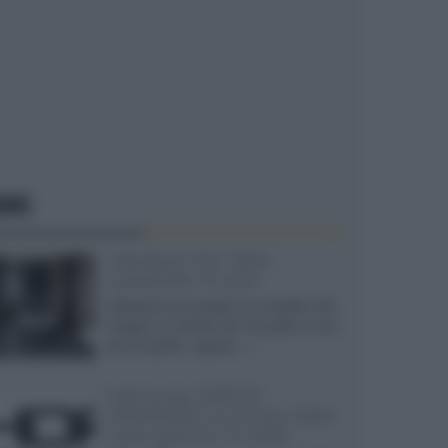
EWS
Velodyne The 1824,
subwoofer hi-end
Velodyne ha svelato un modello che
integra un woofer da 18 pollici e uno
da 24 pollici, capace...»
Samsung: HDR10+
ADVANCED su Prime Video
sulla gamma TV 2026