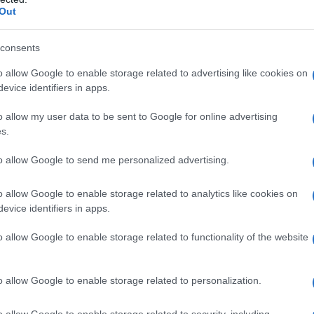
Out
consents
o allow Google to enable storage related to advertising like cookies on
evice identifiers in apps.
o allow my user data to be sent to Google for online advertising
s.
ry Hearts
to allow Google to send me personalized advertising.
 si conoscono e in breve si innamorano. Il
he in poco tempo cambiano radicalmente la loro
o allow Google to enable storage related to analytics like cookies on
evice identifiers in apps.
arà un bimbo speciale e decide così di proteggerlo
a per preservarne la purezza. Jude, per amore,
o allow Google to enable storage related to functionality of the website
la salute - fisica e mentale - del bambino diventa
o allow Google to enable storage related to personalization.
l romanzo
Il bambino indaco
di
Marco Franzoso
, a
dine dei numeri primi
. Suo anche l'adattamento
o allow Google to enable storage related to security, including