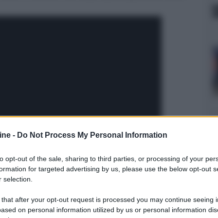
ine -
Do Not Process My Personal Information
to opt-out of the sale, sharing to third parties, or processing of your per
formation for targeted advertising by us, please use the below opt-out s
 selection.
 - Dei e Re
 that after your opt-out request is processed you may continue seeing i
ased on personal information utilized by us or personal information dis
une che si perde tra le pagine della Bibbia a