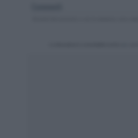
Commenti
Gli autori dei commenti, e non la redazione, sono respo
La discussione è consultabile anche
qui
, sul