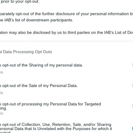
 prior to your opt-out.
ro di molte religioni, con sfumature e ruoli diversi,
sti.
rately opt-out of the further disclosure of your personal information by
he IAB’s list of downstream participants.
di
Cecil B. DeMille
, ma anche i notevoli prodotti
gsley
,
Frank Langella
e
Christopher Lee
) o il nostro
tion may also be disclosed by us to third parties on the IAB’s List of 
Lancaster
negli iconici panni del profeta. Senza
 that may further disclose it to other third parties.
azione della
Dreamworks Animation
Il principe
 that this website/app uses one or more Google services and may gath
l Data Processing Opt Outs
including but not limited to your visit or usage behaviour. You may click 
tura cinematografica della celebre storia biblica.
 to Google and its third-party tags to use your data for below specifi
o opt-out of the Sharing of my personal data.
ley Scott
e interpretato da
Christian Bale
e
Joel
ogle consent section.
In
e Ramses. Il cast vanta anche altri nomi
n Turturro
(Seti) e ancora
Ben Kingsley
(Nun).
o opt-out of the Sale of my Personal Data.
In
to opt-out of processing my Personal Data for Targeted
ing.
In
o opt-out of Collection, Use, Retention, Sale, and/or Sharing
ersonal Data that Is Unrelated with the Purposes for which it
lected.