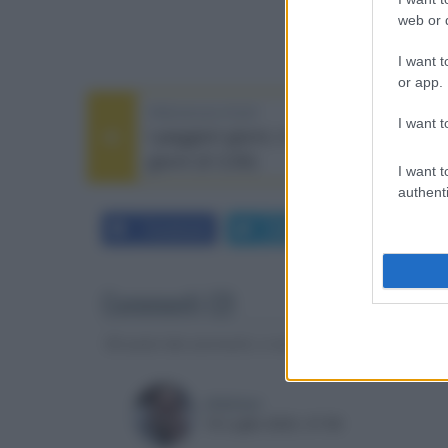
web or d
I want t
or app.
PREVIOUS POST
I want t
I peggiori giorni, il sequel di I migliori
giorni (€ 3,50)
I want t
authenti
Facebook
Twitter
LinkedIn
Commenti (2)
Gli autori dei commenti, e non la redazione, sono respo
ellebiser
18 Luglio 2023, 07:59