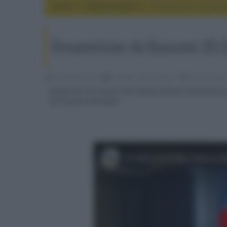
Home
video proiettori
Dreamvision da Busc
Dreamvision da Buscemi 20-2
Emidio Frattaroli
18 Luglio 2023, alle 06:11
video proietto
Anteprima con misure del videoproiettore Dreamvision
HiFi questa settimana