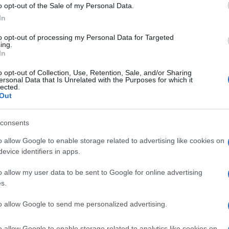
o opt-out of the Sale of my Personal Data.
li di potenza del sistema di illuminamento. Per la
In
ica standard useremo la potenza più bassa, con
andele su metro quadrato e rapporto di
to opt-out of processing my Personal Data for Targeted
n segnali HDR passeremo invece alla potenza
ing.
In
 su metro quadrato
, più che sufficienti per il
l nero e senza sollecitare il sistema di
o opt-out of Collection, Use, Retention, Sale, and/or Sharing
ersonal Data that Is Unrelated with the Purposes for which it
lected.
Out
i parametri in modo che possa fare un po' di
da Buscemi mercoledì pomeriggio per terminare la
consents
della calibrazione audio operata da Mauro e anche
tate giovedì e venerdì prossimo. Per partecipare
o allow Google to enable storage related to advertising like cookies on
renotazione, da effettuare chiamando direttamente
evice identifiers in apps.
o allow my user data to be sent to Google for online advertising
/magico-home-theater
s.
to allow Google to send me personalized advertising.
o allow Google to enable storage related to analytics like cookies on