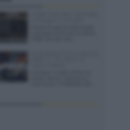
XGIMI Titan Noir Ultra Max
a Bologna il 23 luglio
Giovedì 23 luglio da Audio Quality,
presentazione del nuovo proiettore
XGIMI Titan Noir Ultra...
Sony Bravia 9 II vs. Hisense
UR9S vs. TCL C8L il 13
luglio a Roma
Il prossimo 13 luglio a Roma, da
Gruppo Garman, ripeteremo lo
shoot-out tra i TV RGB Mini-LED...