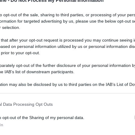
ine -
Do Not Process My Personal Information
 la calibrazione, scendono a circa 2.200 lumen. Il
e giusto qualche spunto in più rispetto a JVC
li.
to opt-out of the sale, sharing to third parties, or processing of your per
formation for targeted advertising by us, please use the below opt-out s
 selection.
 that after your opt-out request is processed you may continue seeing i
ased on personal information utilized by us or personal information dis
 prior to your opt-out.
rately opt-out of the further disclosure of your personal information by
he IAB’s list of downstream participants.
tion may also be disclosed by us to third parties on the IAB’s List of 
 that may further disclose it to other third parties.
 that this website/app uses one or more Google services and may gath
l Data Processing Opt Outs
including but not limited to your visit or usage behaviour. You may click 
 to Google and its third-party tags to use your data for below specifi
o opt-out of the Sharing of my personal data.
ogle consent section.
In
il bilanciamento del bianco e la luminanza sullo