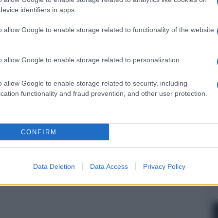
evice identifiers in apps.
o allow Google to enable storage related to functionality of the website
NEXT POST
o allow Google to enable storage related to personalization.
Optoma ML1080/ML1080ST, proiettori
laser RGB portatili
o allow Google to enable storage related to security, including
cation functionality and fraud prevention, and other user protection.
Whatsapp
Stampa l'articolo
CONFIRM
nsabili dei contenuti da loro inseriti -
Info
Data Deletion
Data Access
Privacy Policy