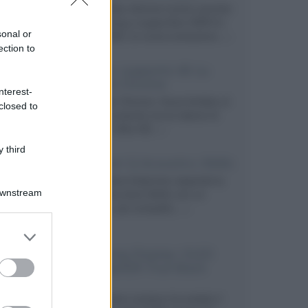
Prime Video diventa il primo servizio
di streaming a supportare HDR10+
sonal or
ADVANCED, la nuova evoluzione...»
ection to
Netflix: supporto 4K su
Google Chrome
nterest-
Il browser Chrome, finora limitato al
closed to
1080p, consente ora la visione di
Netflix in Ultra HD...»
 third
Diffusori Q Acoustics 3040c
Il produttore britannico espande la
Downstream
serie entry level 3000c con un
secondo, più compatto,...»
er and store
to grant or
Samsung Display: OLED
ed purposes
DisplayHDR True Black
1400
Il costruttore coreano ha svelato il