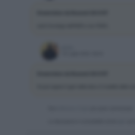
Dreamvision da Buscemi 20-21/07
sarà l'omologo dell'NZ9 e non l'NX9...
prunc
18 Luglio 2023, 08:43
Dreamvision da Buscemi 20-21/07
Si può sapere il gain della tela e il modello dello 
Devi
effettuare il login
per poter commentare
La discussione è consultabile anche
qui
, sul