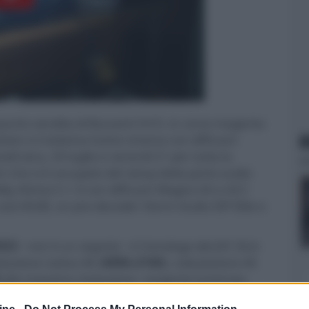
 punto vendita di Buscemi Hi-Fi, in corso magenta
ision e il sistema home cinema con diffusori
N
dì sera, 20 luglio e venerdì 21 per tutta la
 che si è occupato del setup della parte audio
by Atmos 5.1.4 con diffusori Magico A5 e ACC
sub ASUB, un pre-decoder Storm Audio ISP Elite e
2023
- non è un segreto - è l'omologo del JVC DLA-
soluzione nativa 4K (
4096
x
2160
), vobulazione 4X
alla massima risoluzione, sorgente luminosa
tivo
atteso ai vertici della categoria e
flusso