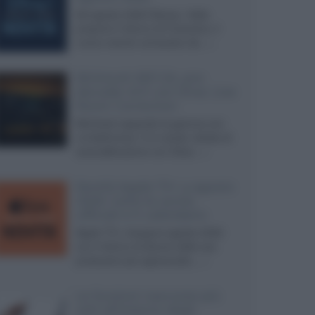
Ad agosto 2026 Disney+ Italia
propone il ritorno di Futurama, il
nuovo evento conclusivo de...»
McIntosh MX124, pre-
decoder A/V con Dirac Live
Room Correction
McIntosh espande la gamma con
un'elettronica 13.4 canali, dotata di
autocalibrazione con Dirac...»
Novità Apple TV+ a agosto
2026: tutte le uscite
ufficiali e il calendario
Apple TV+ inaugura agosto 2026
con il ritorno di alcune delle sue
produzioni più apprezzate,...»
Le funzioni nascoste più
utili all’interno degli