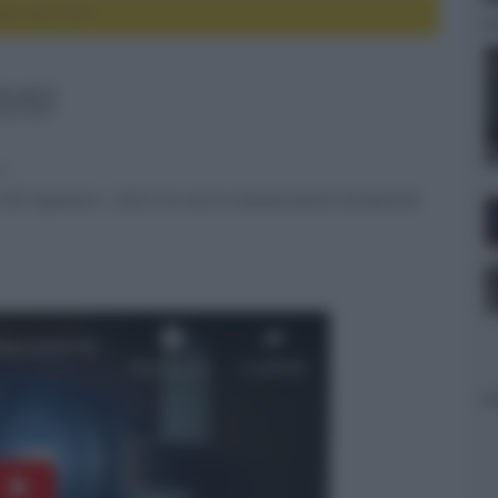
emi 20-21/07
1/07
ri
 EOS Signature L 2023 che sarà in dimostrazione da Buscemi