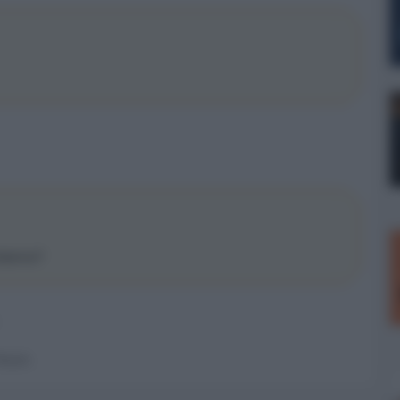
schermo?
 forum.