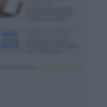
smartphone
Dietro le funzioni più comuni di
Android e iPhone si nascondono
strumenti poco conosciuti...»
Amazon Prime Video le
novità di agosto 2026
Prime Video ha annunciato le
principali novità in arrivo ad agosto
2026: tra i titoli di punta...»