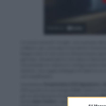
Lo scorso venerdì 14 luglio, sono passato dal
a Milano, per controllare il proiettore Dreamv
Magico sere 'A' che sarà in dimostrazione giove
giornata. Ad attendermi c'era Mauro Sbronzeri
che prevede un sistema in configurazione Dol
davanti, una coppia di Magico A3 dietro e un 
vari amplificatori.
Il proiettore
Dreamvision EOS Signature L 
NZ9 quindi con tecnologia
LCoS
, matrici a ri
per la riproduzione di segnali a risoluzione
8K
ibrida
laser-fosfori
, rapporto di
contrasto na