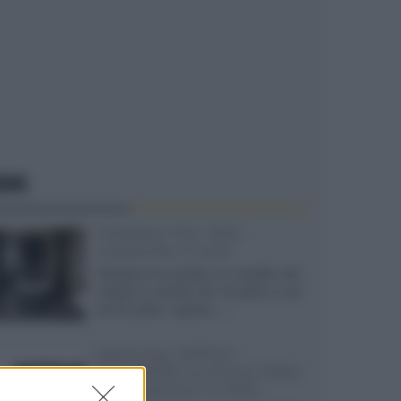
EWS
Velodyne The 1824,
subwoofer hi-end
Velodyne ha svelato un modello che
integra un woofer da 18 pollici e uno
da 24 pollici, capace...»
Samsung: HDR10+
ADVANCED su Prime Video
sulla gamma TV 2026