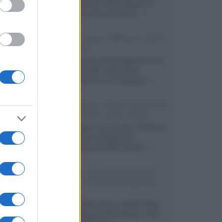
primo pannello OLED capace di
mantenere una luminanza...»
KEF LS Luxe, diffusori attivi
wireless
KEF svela un nuovo sistema senza
fili di fascia alta, frutto della
collaborazione con il designer...»
LG Display: nuovi OLED più
economici a due strati
Per rendere TV e monitor OLED più
accessibili, LG Display sta
sviluppando pannelli Tandem...»
Netflix: tutte le novità in
uscita in Italia ad agosto
2026
Agosto 2026 porta su Netflix Italia
nuove stagioni molto attese, serie