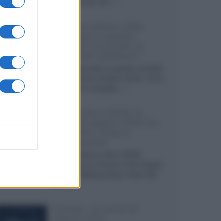
internazionali, film...»
Vendere online cuffie,
auricolari e speaker
portatili tra privati: la
guida alle spedizioni
Cuffie, auricolari e speaker portatili
sono facili da vendere online, ma le
dimensioni compatte...»
Novità Sky e NOW: le
uscite di agosto 2026 tra
serie, film, show e
documentari
Agosto 2026 su Sky e NOW
prosegue con House of the Dragon
3 e The Walking Dead: Dead City
3,...»
Disney+, le novità di
agosto 2026