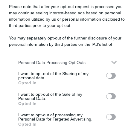
Please note that after your opt-out request is processed you
may continue seeing interest-based ads based on personal
McIntosh MX124, pre-decoder A/V
con Dirac Live Room Correction
information utilized by us or personal information disclosed to
McIntosh espande la gamma con
third parties prior to your opt-out.
un'elettronica 13.4 canali, dotata di
autocalibrazione con Dirac...»
You may separately opt-out of the further disclosure of your
personal information by third parties on the IAB’s list of
downstream participants.
Novità Apple TV+ a agosto 2026: tutte
le uscite ufficiali e il calendario
Personal Data Processing Opt Outs
This information may also be disclosed by us to third parties
Apple TV+ inaugura agosto 2026 con il
on the IAB’s List of Downstream Participants that may further
ritorno di alcune delle sue produzioni
I want to opt-out of the Sharing of my
disclose it to other third parties.
personal data.
più apprezzate,...»
Opted In
Please note that this website/app uses one or more Google
services and may gather and store information including but
I want to opt-out of the Sale of my
Le funzioni nascoste più utili
Personal Data.
not limited to your visit or usage behaviour. You may click to
all’interno degli smartphone
Opted In
grant or deny consent to Google and its third-party tags to
Dietro le funzioni più comuni di Android
use your data for below specified purposes in below Google
e iPhone si nascondono strumenti poco
I want to opt-out of processing my
consent section.
Personal Data for Targeted Advertising.
conosciuti...»
Opted In