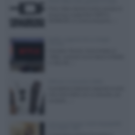
Prime Video sulla gamma TV 2026
Prime Video diventa il primo servizio di
streaming a supportare HDR10+
ADVANCED, la nuova evoluzione...»
Netflix: supporto 4K su Google
Chrome
Il browser Chrome, finora limitato al
1080p, consente ora la visione di Netflix
in Ultra HD...»
Diffusori Q Acoustics 3040c
Il produttore britannico espande la serie
entry level 3000c con un secondo, più
compatto,...»
Samsung Display: OLED DisplayHDR
True Black 1400