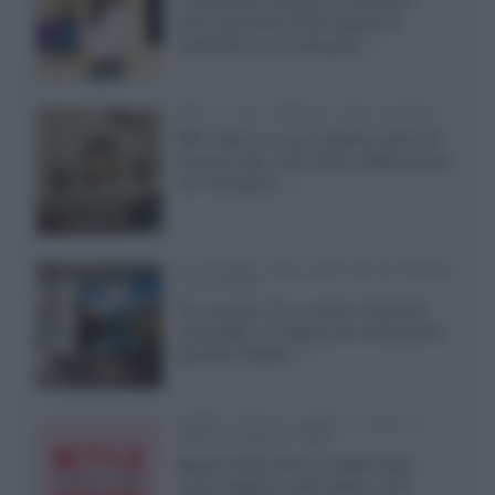
Il costruttore coreano ha svelato il
primo pannello OLED capace di
mantenere una luminanza...»
KEF LS Luxe, diffusori attivi wireless
KEF svela un nuovo sistema senza fili
di fascia alta, frutto della collaborazione
con il designer...»
LG Display: nuovi OLED più economici
a due strati
Per rendere TV e monitor OLED più
accessibili, LG Display sta sviluppando
pannelli Tandem...»
Netflix: tutte le novità in uscita in
Italia ad agosto 2026
Agosto 2026 porta su Netflix Italia
nuove stagioni molto attese, serie