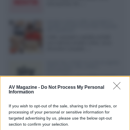
internazionali, film...»
Vendere online cuffie, auricolari e
speaker portatili tra privati: la guida
alle spedizioni
Cuffie, auricolari e speaker portatili
sono facili da vendere online, ma le
dimensioni compatte...»
Novità Sky e NOW: le uscite di agosto
2026 tra serie, film, show e
documentari
Agosto 2026 su Sky e NOW prosegue
con House of the Dragon 3 e The
AV Magazine -
Do Not Process My Personal
Walking Dead: Dead City 3,...»
Information
Disney+, le novità di agosto 2026
If you wish to opt-out of the sale, sharing to third parties, or
Ad agosto 2026 Disney+ Italia propone
processing of your personal or sensitive information for
il ritorno di Futurama, il nuovo evento
targeted advertising by us, please use the below opt-out
conclusivo de...»
section to confirm your selection.