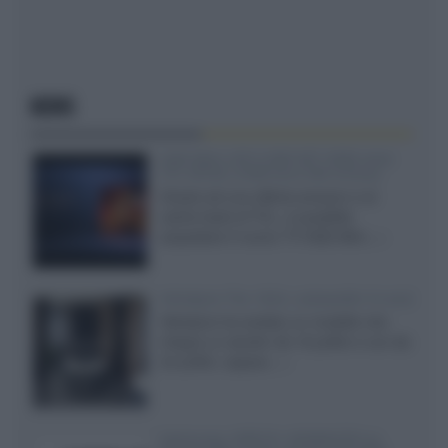
NEWS
SQD-Mini LED 5.000 NIT 2040 zone
TCL 65C8L a 838 euro IVA inclusa
Grazie ad una offerta amazon e al
cache-back di TCL, è possibile
acquistare il nuovo TV SQD-Mini...»
Velodyne The 1824, subwoofer hi-end
Velodyne ha svelato un modello che
integra un woofer da 18 pollici e uno da
24 pollici, capace...»
Samsung: HDR10+ ADVANCED su