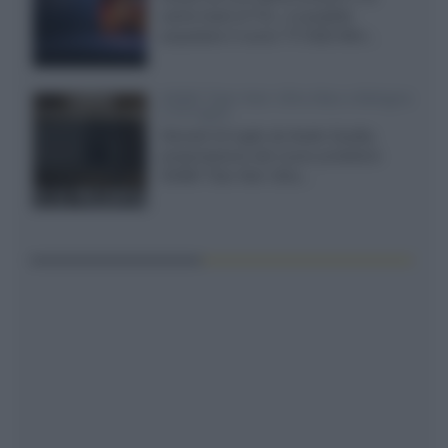
cache-back di TCL, è possibile
acquistare il nuovo TV SQD-Mini...
XGIMI Titan Noir Ultra Max a Bologna
il 23 luglio
Giovedì 23 luglio da Audio Quality,
presentazione del nuovo proiettore
XGIMI Titan Noir Ultra...