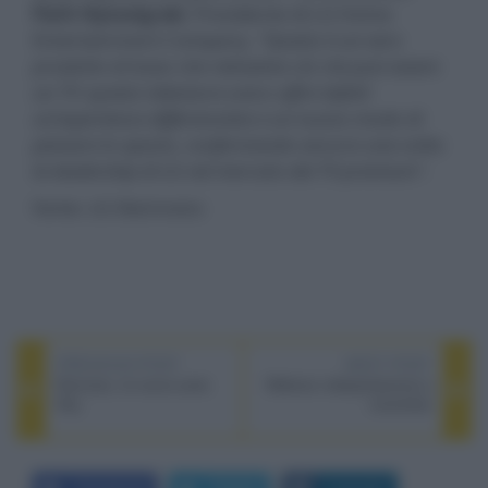
Park Hyoung-sei
, Presidente di LG Home
Entertainment Company.
"Questo è un vero
prodotto di lusso che reinventa ciò che può essere
un TV: questo televisore unico offre infatti
un'esperienza differenziata e un nuovo modo di
pensare lo spazio, confermando ancora una volta
la leadership di LG nel mercato dei TV premium".
fonte:
LG Electronics
PREVIOUS POST
NEXT POST
Romulus, la nuova serie
Webinar videoproiezione a
Sky
novembre