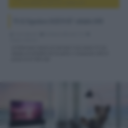
TV LG Signature OLED R 65" rollable UHD
TV LG Signature OLED R 65" rollable UHD
Franco Baiocchi
20 Ottobre 2020, alle 11:10
display e televisori
LG Electronics lancia sul mercato il suo nuovo TV con
display arrotolabile da 65 pollici e risoluzione UHD al
prezzo di 87.000 USD