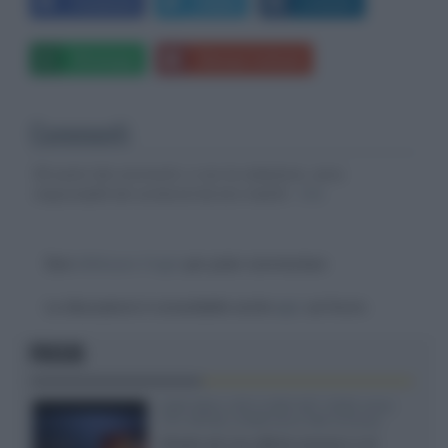
Facebook
Twitter
LinkedIn
Whatsapp
Stampa l'articolo
Commenti
Gli autori dei commenti, e non la redazione, sono
responsabili dei contenuti da loro inseriti -
Info
Devi
effettuare il login
per poter commentare
La discussione è consultabile anche
qui
, sul forum.
FOCUS
SQD-Mini LED 5.000 NIT 2040 zone
TCL 65C8L a 838 euro IVA inclusa
Grazie ad una offerta amazon e al