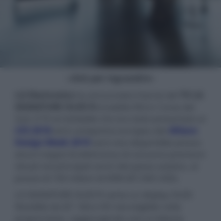
- click per ingrandire -
LG Electronics
ha annunciato il lancio del
TV LG
SIGNATURE OLED R
(modello RX) in Corea del
Sud. Il TV arrotolabile che era stato presentato al
CES 2018
ed in anteprima europea alla
Milano
Design Week 2019
sarà reso disponibile presso
alcuni negozi di elettronica di consumo premium
situati nei principali centri del paese asiatico, al
prezzo di 100 milioni di KRW (87.000 USD).
LG SIGNATURE OLED R vanta un display OLED
flessibile da 65" Ultra HD riavvolgibile nella
propria base, raggiungendo così un'altezza