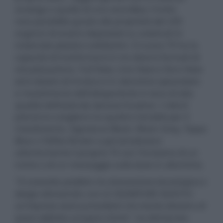
analoga a quella di una soundbar, il tutto
reso possibilie grazie alle proprietà dei LED
organici di essere depositati su substrati in
materiale plastico sottilissimi. Il nuovo TV ha la
capacità di trasformarsi in tre diversi formati di
visualizzazione, Full View, Line View e Zero View
ed è dotato di involucro in alluminio spazzolato
e rivestimento dell'altoparlante in lana di alta
qualità dell’azienda danese Kvadrat. I clienti
potranno scegliere tra quattro tonalità per il
rivestimento, Signature Black, Moon Grey, Topaz
Blue o Toffee Brown e personalizzare
ulteriormente il proprio TV con l'incisione di un
nome o di un messaggio sulla base in alluminio.
"Il connubio perfetto tra innovazione tecnologica e
design dimostrato con LG SIGNATURE OLED R è
un'impresa senza precedenti che merita davvero di
essere definita un'opera d'arte"
, ha dichiarato