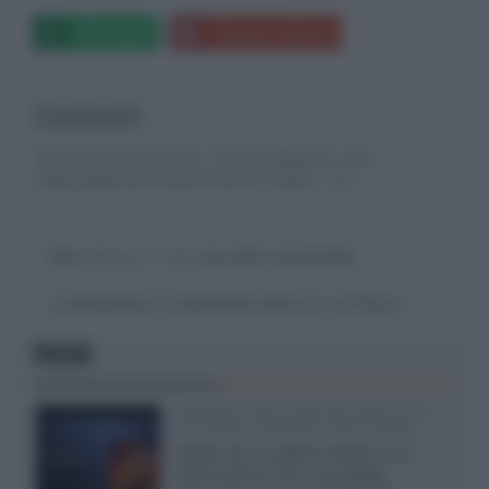
Whatsapp
Stampa l'articolo
Commenti
Gli autori dei commenti, e non la redazione, sono
responsabili dei contenuti da loro inseriti -
Info
Devi
effettuare il login
per poter commentare
La discussione è consultabile anche
qui
, sul forum.
FOCUS
SQD-Mini LED 5.000 NIT 2040 zone
TCL 65C8L a 838 euro IVA inclusa
Grazie ad una offerta amazon e al
cache-back di TCL, è possibile