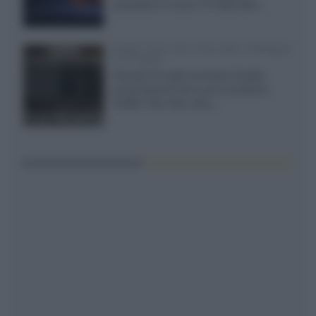
acquistare il nuovo TV SQD-Mini...
XGIMI Titan Noir Ultra Max a Bologna
il 23 luglio
Giovedì 23 luglio da Audio Quality,
presentazione del nuovo proiettore
XGIMI Titan Noir Ultra...