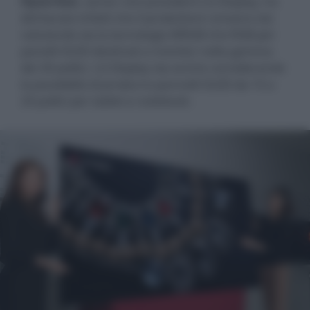
Hyun-hoo
, senior vice president LG Display, ha
dichiarato infatti che il produttore coreano sta
valutando sia la tecnologia WRGB che RGB per
panelli OLED destinati a monitor nella gamma
dei 30 pollici. LG Display sta anche considerando
la possibilità di produrre pannelli OLED da 10 a
20 pollici per tablet e notebook.