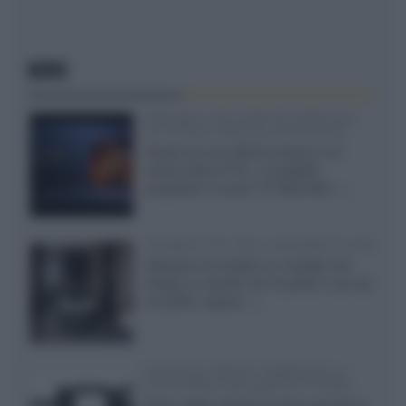
NEWS
SQD-Mini LED 5.000 NIT 2040 zone
TCL 65C8L a 838 euro IVA inclusa
Grazie ad una offerta amazon e al
cache-back di TCL, è possibile
acquistare il nuovo TV SQD-Mini...»
Velodyne The 1824, subwoofer hi-end
Velodyne ha svelato un modello che
integra un woofer da 18 pollici e uno da
24 pollici, capace...»
Samsung: HDR10+ ADVANCED su
Prime Video sulla gamma TV 2026
Prime Video diventa il primo servizio di