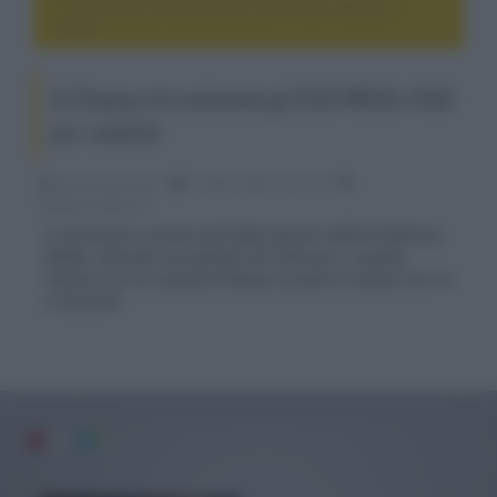
LG Display sta valutando gli OLED WRGB e RGB per i
monitor
LG Display sta valutando gli OLED WRGB e RGB
per i monitor
Riccardo Riondino
13 Aprile 2022, alle 11:03
display e televisori
Il costruttore coreano potrebbe passare dall'architettura
WRGB, utilizzata nei pannelli dei televisori, a quella
classica con tre sub-pixel RGB per produrre monitor da 10
a 30 pollici