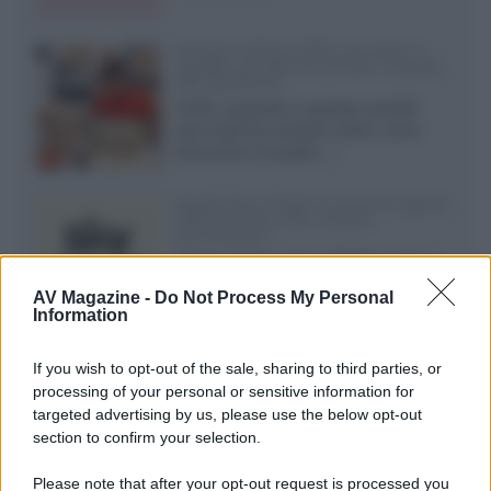
Vendere online cuffie, auricolari e
speaker portatili tra privati: la guida
alle spedizioni
Cuffie, auricolari e speaker portatili
sono facili da vendere online, ma le
dimensioni compatte...»
Novità Sky e NOW: le uscite di agosto
2026 tra serie, film, show e
documentari
Agosto 2026 su Sky e NOW prosegue
con House of the Dragon 3 e The
AV Magazine -
Do Not Process My Personal
Walking Dead: Dead City 3,...»
Information
Disney+, le novità di agosto 2026
If you wish to opt-out of the sale, sharing to third parties, or
Ad agosto 2026 Disney+ Italia propone
processing of your personal or sensitive information for
il ritorno di Futurama, il nuovo evento
targeted advertising by us, please use the below opt-out
conclusivo de...»
section to confirm your selection.
Please note that after your opt-out request is processed you