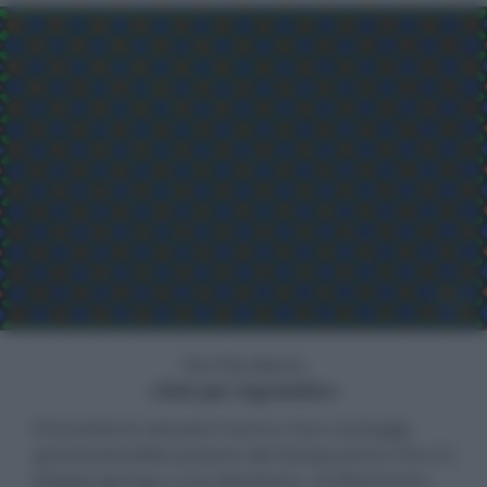
PenTile Matrix
- click per ingrandire -
Entrambe le soluzioni hanno i loro vantaggi,
quindi potrebbe passare del tempo prima che LG
Display giunga a una decisione. LG Electronics