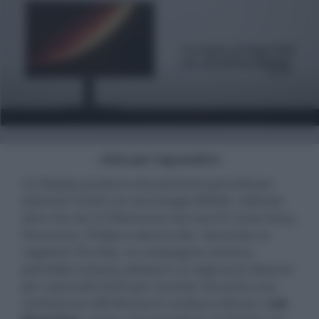
- click per ingrandire -
LG Display produce attualmente pannelli per
televisori OLED con tecnologia WRGB, utilizzati
oltre che da LG Electronics da marchi come Sony,
Panasonic, Philips e diversi altri. Secondo un
rapporto The Elec, la compagnia coreana
potrebbe tuttavia adottare un approccio diverso
per i pannelli OLED per monitor. Durante una
conferenza UBI Research svoltasi a Busan,
Lee