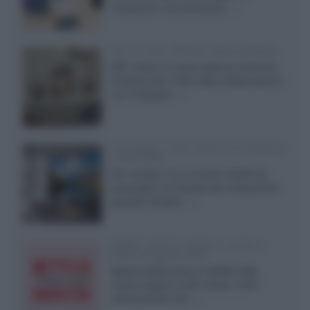
mantenere una luminanza...»
KEF LS Luxe, diffusori attivi wireless
KEF svela un nuovo sistema senza fili
di fascia alta, frutto della collaborazione
con il designer...»
LG Display: nuovi OLED più economici
a due strati
Per rendere TV e monitor OLED più
accessibili, LG Display sta sviluppando
pannelli Tandem...»
Netflix: tutte le novità in uscita in
Italia ad agosto 2026
Agosto 2026 porta su Netflix Italia
nuove stagioni molto attese, serie
internazionali, film...»