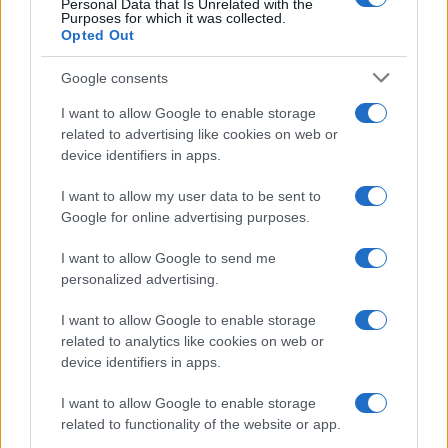
Personal Data that Is Unrelated with the
Purposes for which it was collected.
Opted Out
Google consents
I want to allow Google to enable storage
related to advertising like cookies on web or
device identifiers in apps.
I want to allow my user data to be sent to
Google for online advertising purposes.
I want to allow Google to send me
personalized advertising.
I want to allow Google to enable storage
related to analytics like cookies on web or
AV Magazine
è membro EISA dal 2019
device identifiers in apps.
all'interno del Mobile Devices Expert Group
I want to allow Google to enable storage
Per informazioni:
www.eisa.eu
related to functionality of the website or app.