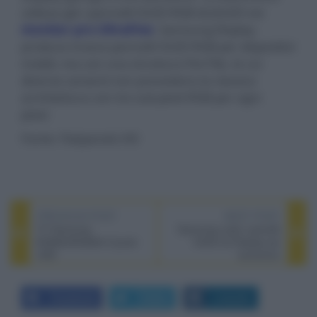
utilizza già i pannelli OLED RGB di JOLED nei
monitor pro UltraFine
. Samsung Display
produce invece pannelli OLED RGB per dispositivi
mobili, ma con una struttura PenTile, le cui
diverse varianti non prevedono la classica
architettura con tre sub-pixel RGB per ogni
pixel.
Fonte: Flatpanels HD
PREVIOUS POST
NEXT POST
TV Samsung
Samsung vuole i pannelli
BU8500/BU8000 Crystal
OLED LG Display più
UHD
economici
Facebook
Twitter
LinkedIn