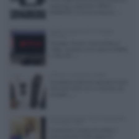
streaming a supportare HDR10+
ADVANCED, la nuova evoluzione...»
Netflix: supporto 4K su Google
Chrome
Il browser Chrome, finora limitato al
1080p, consente ora la visione di Netflix
in Ultra HD...»
Diffusori Q Acoustics 3040c
Il produttore britannico espande la serie
entry level 3000c con un secondo, più
compatto,...»
Samsung Display: OLED DisplayHDR
True Black 1400
Il costruttore coreano ha svelato il
primo pannello OLED capace di