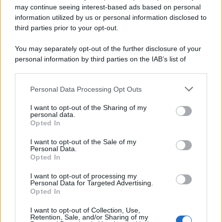
may continue seeing interest-based ads based on personal
McIntosh MX124, pre-decoder A/V
con Dirac Live Room Correction
information utilized by us or personal information disclosed to
McIntosh espande la gamma con
third parties prior to your opt-out.
un'elettronica 13.4 canali, dotata di
autocalibrazione con Dirac...»
You may separately opt-out of the further disclosure of your
personal information by third parties on the IAB’s list of
downstream participants.
Novità Apple TV+ a agosto 2026: tutte
le uscite ufficiali e il calendario
Personal Data Processing Opt Outs
This information may also be disclosed by us to third parties
Apple TV+ inaugura agosto 2026 con il
on the IAB’s List of Downstream Participants that may further
ritorno di alcune delle sue produzioni
I want to opt-out of the Sharing of my
disclose it to other third parties.
personal data.
più apprezzate,...»
Opted In
Please note that this website/app uses one or more Google
services and may gather and store information including but
I want to opt-out of the Sale of my
Le funzioni nascoste più utili
Personal Data.
not limited to your visit or usage behaviour. You may click to
all’interno degli smartphone
Opted In
grant or deny consent to Google and its third-party tags to
Dietro le funzioni più comuni di Android
use your data for below specified purposes in below Google
e iPhone si nascondono strumenti poco
I want to opt-out of processing my
consent section.
Personal Data for Targeted Advertising.
conosciuti...»
Opted In
I want to opt-out of Collection, Use,
Retention, Sale, and/or Sharing of my