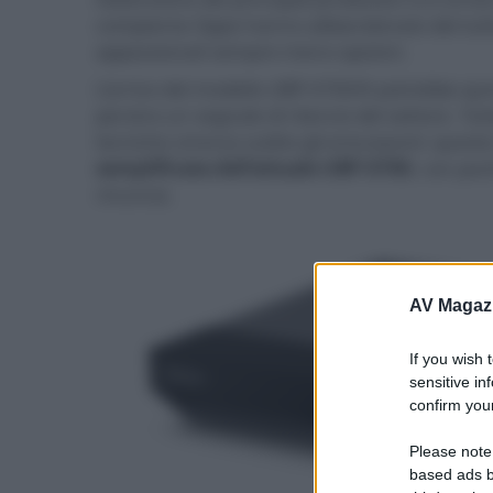
compianta Oppo hanno abbandonato del tutto la
appassionati sempre meno opzioni.
L’arrivo del modello UBP-X700/K potrebbe qui
persino un segnale di rilancio del settore. Tutt
tecniche smorza subito gli entusiasmi: questo
semplificata dell’attuale UBP-X700
, con poc
rinuncia.
AV Magaz
If you wish 
sensitive in
confirm your
Please note
based ads b