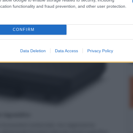
prile-maggio
, ma il prezzo per il mercato italiano
cation functionality and fraud prevention, and other user protection.
 In Giappone, invece, il modello sarà proposto a
etto ai 46.200 yen (circa 286 euro) del modello
CONFIRM
Data Deletion
Data Access
Privacy Policy
er ingrandire -
 innovazioni sostanziali, ma rappresenta
 eliminando funzioni ritenute ormai superflue