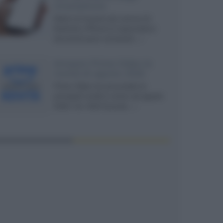
smartphone
Dietro le funzioni più comuni di
Android e iPhone si nascondono
strumenti poco conosciuti...»
Amazon Prime Video le
novità di agosto 2026
Prime Video ha annunciato le
principali novità in arrivo ad agosto
2026: tra i titoli di punta...»