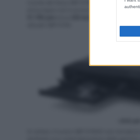
L’uscita del Sony UBP-X700/K è prevista per
a
authenti
ed europeo non è ancora stato ufficializzato.
51.700 yen
(circa
320
euro
), un aumento risp
attuale UBP-X700.
- click p
In sintesi, il nuovo UBP-X700/K non introduce
piuttosto una razionalizzazione della gamma,