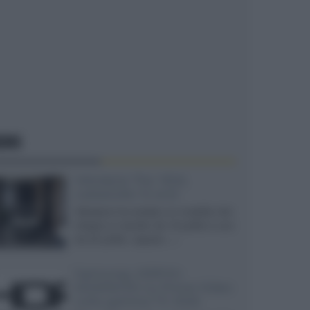
EWS
Velodyne The 1824,
subwoofer hi-end
Velodyne ha svelato un modello che
integra un woofer da 18 pollici e uno
da 24 pollici, capace...»
Samsung: HDR10+
ADVANCED su Prime Video
sulla gamma TV 2026