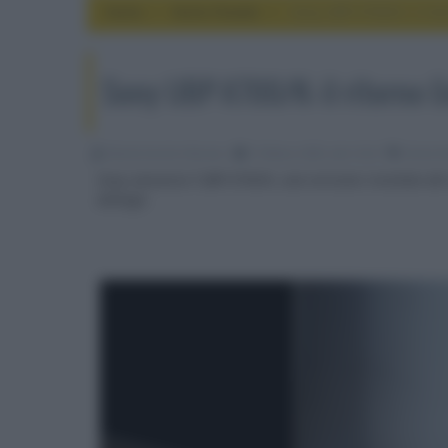
Home
home theater
Sony UBP-X700/K: il rito
Sony UBP-X700/K: il ritorno (i
Nicola Zucchini Buriani
15 Marzo 2025, alle 16:24
home t
Sony annuncia l'UBP-X700/K, una versione rivisitata del 
dettagli.