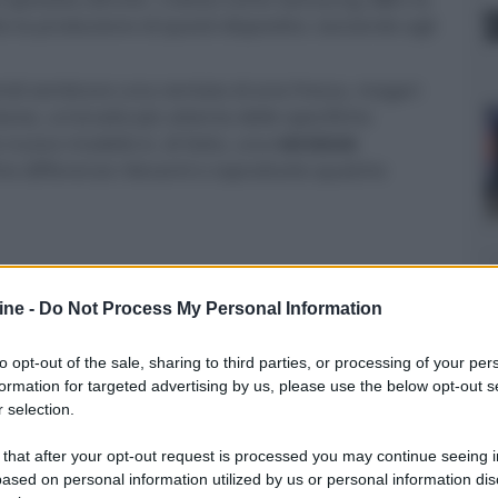
 produzione di questi dispositivi, lasciando agli
ndi sembrare una ventata di aria fresca, magari
avia, un’analisi più attenta delle specifiche
 nuovo modello è, di fatto, una
versione
he differenze rilevanti e soprattutto qualche
ine -
Do Not Process My Personal Information
to opt-out of the sale, sharing to third parties, or processing of your per
formation for targeted advertising by us, please use the below opt-out s
 selection.
 that after your opt-out request is processed you may continue seeing i
ased on personal information utilized by us or personal information dis