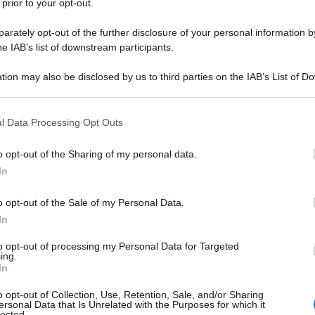
 prior to your opt-out.
rately opt-out of the further disclosure of your personal information by
er ingrandire -
he IAB’s list of downstream participants.
on cambia nulla: il design e la scocca rimangono
tion may also be disclosed by us to third parties on the IAB’s List of 
funzionalità online
. La novità più rilevante è
 that may further disclose it to other third parties.
nettersi a Internet solo tramite la porta Ethernet
ione delle app per lo streaming
, come YouTube,
 that this website/app uses one or more Google services and may gath
l Data Processing Opt Outs
uale sono ancora accessibili. Probabilmente, Sony
including but not limited to your visit or usage behaviour. You may click 
 to Google and its third-party tags to use your data for below specifi
e attraverso i lettori Blu-ray sia ormai marginale,
o opt-out of the Sharing of my personal data.
ogle consent section.
 dei moderni dispositivi dedicati.
In
non è più possibile utilizzare Spotify Connect
o opt-out of the Sale of my Personal Data.
altri dispositivi
. Rimane invece la compatibilità
In
le
, sfruttando una vasta gamma di codec e
65, VP9, VC1, MKV, MP4, Quick Time e WebM.
to opt-out of processing my Personal Data for Targeted
do: c'è la compatibilità con MP3, WMA, AAC, LPCM,
ing.
In
o opt-out of Collection, Use, Retention, Sale, and/or Sharing
ersonal Data that Is Unrelated with the Purposes for which it
lected.