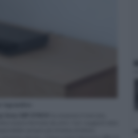
N
er ingrandire -
ray Sony UBP-X700/K
ha sorpreso il mercato,
a essersi fermato da anni. Con i supporti ottici
sponibilità sempre più limitata di lettori,
mai spostata altrove. Colossi come Samsung,
LG
e la