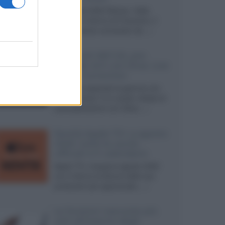
Ad agosto 2026 Disney+ Italia
propone il ritorno di Futurama, il
nuovo evento conclusivo de...»
McIntosh MX124, pre-
decoder A/V con Dirac Live
Room Correction
McIntosh espande la gamma con
un'elettronica 13.4 canali, dotata di
autocalibrazione con Dirac...»
Novità Apple TV+ a agosto
2026: tutte le uscite
ufficiali e il calendario
Apple TV+ inaugura agosto 2026
con il ritorno di alcune delle sue
produzioni più apprezzate,...»
Le funzioni nascoste più
utili all’interno degli