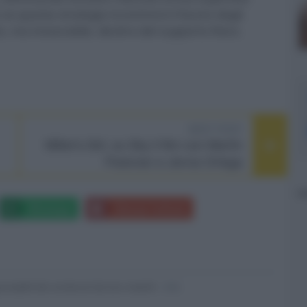
 se questa strategia incontrerà il favore degli
, ma inesorabile, declino del supporto fisico.
NEXT POST
Miller's Girl, su Sky il film con Martin
Freeman e Jenna Ortega
Whatsapp
Stampa l'articolo
nsabili dei contenuti da loro inseriti -
Info