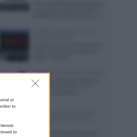
Prime Video diventa il primo servizio
di streaming a supportare HDR10+
ADVANCED, la nuova evoluzione...»
Netflix: supporto 4K su
Google Chrome
Il browser Chrome, finora limitato al
1080p, consente ora la visione di
Netflix in Ultra HD...»
Diffusori Q Acoustics 3040c
Il produttore britannico espande la
serie entry level 3000c con un
secondo, più compatto,...»
sonal or
ection to
Samsung Display: OLED
DisplayHDR True Black
1400
nterest-
closed to
Il costruttore coreano ha svelato il