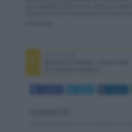
per il pubblico di riferimento. Resta da vedere
utenti o se sarà l’ennesima conferma del lento
Fonte: Sony
PREVIOUS POST
Operazione Vendetta, l’action-thriller
con Laurence Fishburne
Facebook
Twitter
LinkedIn
Commenti (6)
Gli autori dei commenti, e non la redazione, sono respo