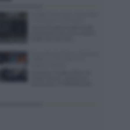
XGIMI Titan Noir Ultra Max
a Bologna il 23 luglio
Giovedì 23 luglio da Audio Quality,
presentazione del nuovo proiettore
XGIMI Titan Noir Ultra...
Sony Bravia 9 II vs. Hisense
UR9S vs. TCL C8L il 13
luglio a Roma
Il prossimo 13 luglio a Roma, da
Gruppo Garman, ripeteremo lo
shoot-out tra i TV RGB Mini-LED...