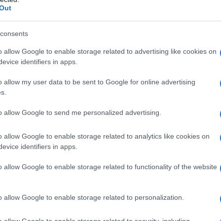
Out
consents
o allow Google to enable storage related to advertising like cookies on
evice identifiers in apps.
o allow my user data to be sent to Google for online advertising
s.
to allow Google to send me personalized advertising.
er ingrandire -
o allow Google to enable storage related to analytics like cookies on
evice identifiers in apps.
ici, il lettore riproduce dischi Ultra HD Blu-ray,
Blu-
ul precedente modello c'è la piena compatibilità
o allow Google to enable storage related to functionality of the website
e cinema: Dolby TrueHD, DTS-HD Master Audio,
nclude due uscite HDMI (una dedicata
itale coassiale e una porta USB frontale
o allow Google to enable storage related to personalization.
2, NTFS ed exFAT.
o allow Google to enable storage related to security, including