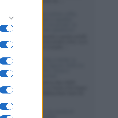
internazionali, film...»
Vendere online cuffie,
auricolari e speaker
portatili tra privati: la
guida alle spedizioni
Cuffie, auricolari e speaker portatili
sono facili da vendere online, ma le
dimensioni compatte...»
Novità Sky e NOW: le
uscite di agosto 2026 tra
serie, film, show e
documentari
Agosto 2026 su Sky e NOW
prosegue con House of the Dragon
3 e The Walking Dead: Dead City
3,...»
Disney+, le novità di
agosto 2026