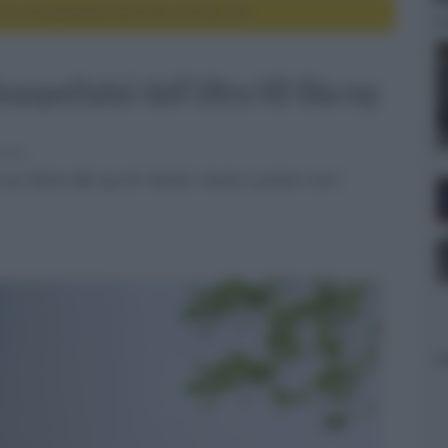
rno (inaspettato) dell'Ultra HD Blu-ray
naspettato) dell'Ultra HD Blu-ray
heater
suo lettore Blu-ray 4K. Novità, rinunce e prezzo: ecco i