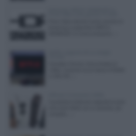
Samsung: HDR10+ ADVANCED su
Prime Video sulla gamma TV 2026
Prime Video diventa il primo servizio di
streaming a supportare HDR10+
ADVANCED, la nuova evoluzione...»
Netflix: supporto 4K su Google
Chrome
Il browser Chrome, finora limitato al
1080p, consente ora la visione di Netflix
in Ultra HD...»
Diffusori Q Acoustics 3040c
Il produttore britannico espande la serie
entry level 3000c con un secondo, più
compatto,...»