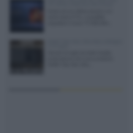
TCL 65C8L a 838 euro IVA inclusa
Grazie ad una offerta amazon e al
cache-back di TCL, è possibile
acquistare il nuovo TV SQD-Mini...
XGIMI Titan Noir Ultra Max a Bologna
il 23 luglio
Giovedì 23 luglio da Audio Quality,
presentazione del nuovo proiettore
XGIMI Titan Noir Ultra...