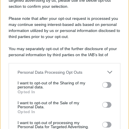
targeted advertising by us, please use the below opt-out
conclusivo de...»
section to confirm your selection.
Please note that after your opt-out request is processed you
may continue seeing interest-based ads based on personal
McIntosh MX124, pre-decoder A/V
con Dirac Live Room Correction
information utilized by us or personal information disclosed to
McIntosh espande la gamma con
third parties prior to your opt-out.
un'elettronica 13.4 canali, dotata di
autocalibrazione con Dirac...»
You may separately opt-out of the further disclosure of your
personal information by third parties on the IAB’s list of
downstream participants.
Novità Apple TV+ a agosto 2026: tutte
le uscite ufficiali e il calendario
Personal Data Processing Opt Outs
This information may also be disclosed by us to third parties
Apple TV+ inaugura agosto 2026 con il
on the IAB’s List of Downstream Participants that may further
ritorno di alcune delle sue produzioni
I want to opt-out of the Sharing of my
disclose it to other third parties.
personal data.
più apprezzate,...»
Opted In
Please note that this website/app uses one or more Google
services and may gather and store information including but
I want to opt-out of the Sale of my
Le funzioni nascoste più utili
Personal Data.
not limited to your visit or usage behaviour. You may click to
all’interno degli smartphone
Opted In
grant or deny consent to Google and its third-party tags to
Dietro le funzioni più comuni di Android
use your data for below specified purposes in below Google
e iPhone si nascondono strumenti poco
I want to opt-out of processing my
consent section.
Personal Data for Targeted Advertising.
conosciuti...»