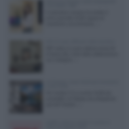
Samsung Display: OLED DisplayHDR
True Black 1400
Il costruttore coreano ha svelato il
primo pannello OLED capace di
mantenere una luminanza...»
KEF LS Luxe, diffusori attivi wireless
KEF svela un nuovo sistema senza fili
di fascia alta, frutto della collaborazione
con il designer...»
LG Display: nuovi OLED più economici
a due strati
Per rendere TV e monitor OLED più
accessibili, LG Display sta sviluppando
pannelli Tandem...»
Netflix: tutte le novità in uscita in
Italia ad agosto 2026