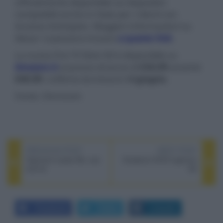
ufficialmente disponibile sui dispositivi
compatibili anche in Italia per i clienti con
Accesso Anticipato. Maggiori informazioni su
Alexa+ si possono trovare
a questo link
.
La nuova Fire TV Stick HD è disponibile su
Amazon.it
al prezzo di lancio di
€34,99
anziché
€49,99
. L’offerta terminerà il
4 giugno
.
Fonte: Omnicom
PREVIOUS POST
NEXT POST
Televisori Loewe We. see
Giradischi AVID Ingenium
LCD dc
SE
Facebook
Twitter
LinkedIn