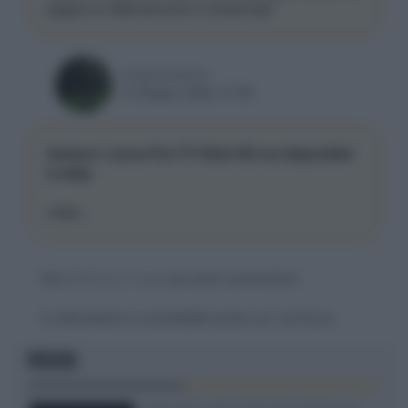
pagare un abbonamento in streaming?
rossoner4ever
14 Giugno 2026, 07:56
Amazon: nuova Fire TV Stick HD ora disponibile
in Italia
Infatti...
Devi
effettuare il login
per poter commentare
La discussione è consultabile anche
qui
, sul forum.
FOCUS
SQD-Mini LED 5.000 NIT 2040 zone