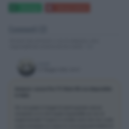
Whatsapp
Stampa l'articolo
Commenti (2)
Gli autori dei commenti, e non la redazione, sono
responsabili dei contenuti da loro inseriti -
Info
rooob
27 Maggio 2026, 20:07
Amazon: nuova Fire TV Stick HD ora disponibile
in Italia
Ok ma quale è il target di utenti quando oramai
comprare un tv hd è quasi impossibile se non al
supermercato? Il parco tv di dieci anni che non vuole
o può comprare un nuovo tv ma si può permettere di