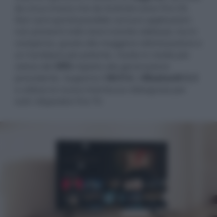
da Linux invece che da Android come Fire OS.
Non sarà quindi possibile caricare applicazioni
non presenti nello store tramite sideload, ma in
compenso, grazie alla maggiore ottimizzazione e
un hardware più potente, risulta in media più
veloce del
30%
rispetto alla generazione
precedente. Supporta il
Wi-Fi 6
, il
Bluetooth 5.3
e utilizza la nuova interfaccia ridisegnata per
tutti i dispositivi Fire TV.