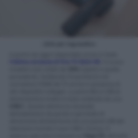
- click per ingrandire -
A partire da oggi è disponibile anche in Italia
l'ultima versione di Fire TV Stick HD
.
Il nuovo
modello è più sottile del
30%
rispetto a quello
precedente, facilitando l'inserimento nel
connettore HDMI del TV anche in presenza di
altri dispositivi collegati. La porta Micro USB di
alimentazione inoltre è stata sostituita da una
USB-C
. Questo elimina la necessità
dell'adattatore da parete e permette di
alimentarla direttamente da una porta USB del
televisore tramite il cavo USB-C incluso. Il
sistema operativo è basato su
Vega
OS
, derivato