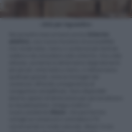
- click per ingrandire -
Nei prossimi mesi arriverà anche
Schermo
adattivo
, una nuova funzione di accessibilità
che rende testo, menu e contenuti più facili da
vedere e da consultare sullo schermo. Una volta
attivata, aumenta la dimensione degli elementi
più piccoli, come testo e menu, e ridimensiona
quelli più grandi, come le immagini dei
contenuti, offrendo un’esperienza di
navigazione semplificata. Sono disponibili
diverse opzioni di dimensione per personalizzare
la visualizzazione. Integra inoltre il
nuovo assistente
Alexa+
, che può fornire
consigli sui contenuti e controllare il TV
conversando in modo naturale. Alexa+ è ora