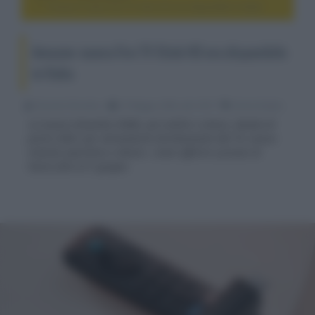
Amazon: nuova Fire TV Stick HD ora disponibile in Italia
Amazon: nuova Fire TV Stick HD ora disponibile
in Italia
Riccardo Riondino
27 Maggio 2026, alle 18:37
home theater
La nuova chiavetta HDMI, più sottile e veloce, dotata di
porta USB-C per alimentarla direttamente dal TV, nuovo
sistema operativo e Alexa+, viene offerta a prezzo di
lancio fino al 5 giugno