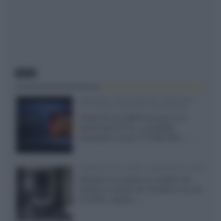
NEWS
SQD-Mini LED 5.000 NIT 2040 zone
TCL 65C8L a 838 euro IVA inclusa
Grazie ad una offerta amazon e al
cache-back di TCL, è possibile
acquistare il nuovo TV SQD-Mini...»
Velodyne The 1824, subwoofer hi-end
Velodyne ha svelato un modello che
integra un woofer da 18 pollici e uno da
24 pollici, capace...»