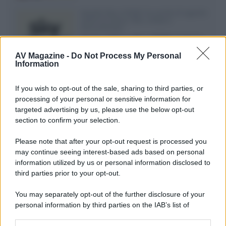
Novità Sky e NOW: le uscite di agosto
2026 tra serie, film, show e
documentari
Agosto 2026 su Sky e NOW prosegue
con House of the Dragon 3 e The
AV Magazine -
Do Not Process My Personal
Walking Dead: Dead City 3,...»
Information
Disney+, le novità di agosto 2026
If you wish to opt-out of the sale, sharing to third parties, or
Ad agosto 2026 Disney+ Italia propone
processing of your personal or sensitive information for
il ritorno di Futurama, il nuovo evento
targeted advertising by us, please use the below opt-out
conclusivo de...»
section to confirm your selection.
Please note that after your opt-out request is processed you
may continue seeing interest-based ads based on personal
McIntosh MX124, pre-decoder A/V
con Dirac Live Room Correction
information utilized by us or personal information disclosed to
McIntosh espande la gamma con
third parties prior to your opt-out.
un'elettronica 13.4 canali, dotata di
autocalibrazione con Dirac...»
You may separately opt-out of the further disclosure of your
personal information by third parties on the IAB’s list of
downstream participants.
Novità Apple TV+ a agosto 2026: tutte