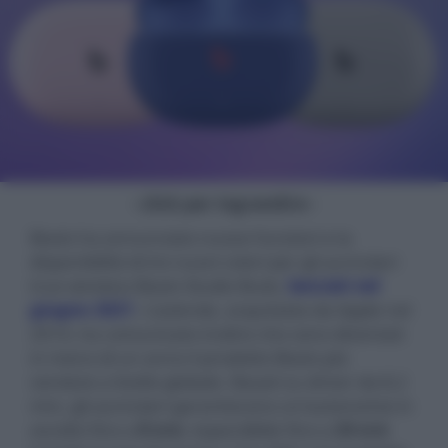
- click per ingrandire -
Beats ha annunciato nuove funzioni e la
disponibilità di tre nuovi colori per gli auricolari
true wireless Beats Studio Buds,
lanciati nel
giugno 2021
. L'azienda, acquistata da Apple nel
2014, ha comunicato inoltre che sono diventati
in meno di un anno il prodotto Beats più
venduto a livello globale. Basati su driver da 8,2
mm, gli auricolari garantiscono un'autonomia in
ascolto fino a
8 ore
, espandibile fino a
24 ore