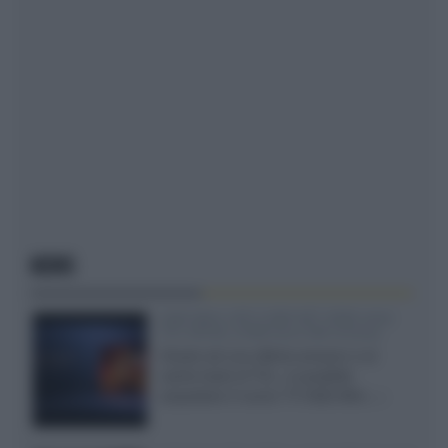
NEWS
SQD-Mini LED 5.000 NIT 2040 zone
TCL 65C8L a 838 euro IVA inclusa
Grazie ad una offerta amazon e al
cache-back di TCL, è possibile
acquistare il nuovo TV SQD-Mini...»