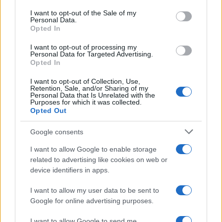
services and may gather and store information including but
I want to opt-out of the Sale of my
Le funzioni nascoste più utili
Personal Data.
not limited to your visit or usage behaviour. You may click to
all’interno degli smartphone
Opted In
grant or deny consent to Google and its third-party tags to
Dietro le funzioni più comuni di Android
use your data for below specified purposes in below Google
e iPhone si nascondono strumenti poco
I want to opt-out of processing my
consent section.
Personal Data for Targeted Advertising.
conosciuti...»
Opted In
I want to opt-out of Collection, Use,
Retention, Sale, and/or Sharing of my
Personal Data that Is Unrelated with the
Purposes for which it was collected.
Opted Out
Google consents
I want to allow Google to enable storage
related to advertising like cookies on web or
device identifiers in apps.
I want to allow my user data to be sent to
Google for online advertising purposes.
I want to allow Google to send me