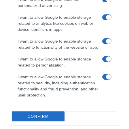
personalized advertising.
I want to allow Google to enable storage
related to analytics like cookies on web or
AV Magazine
è membro EISA dal 2019
device identifiers in apps.
all'interno del Mobile Devices Expert Group
I want to allow Google to enable storage
Per informazioni:
www.eisa.eu
related to functionality of the website or app.
I want to allow Google to enable storage
related to personalization.
Legali
-
Privacy
-
Privicy settings
Cookie
-
Pubblicità
-
Redazione
I want to allow Google to enable storage
related to security, including authentication
AV Raw s.n.c. P.iva: 02040960672
functionality and fraud prevention, and other
AV Magazine - Testata giornalistica con registrazione Tribunale di
user protection.
Teramo n. 527 del 22.12.2004
Direttore Responsabile: Emidio Frattaroli
Editore: AV Raw s.n.c. - Iscrizione ROC n. 33221
CONFIRM