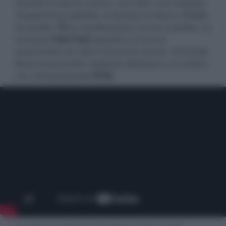
tramite il case di ricarica. Con ANC o la modalità
Trasparenza abilitate, la durata si riduce a
5 ore
di ascolto,
15
in combinazione con la custodia. La
funzione
Fast Fuel
ripristina un'ora di
autonomia con soli 5 minuti di ricarica. Gli Studio
Buds sono anche resistenti all’acqua e al sudore,
con rating di grado
IPX4
.