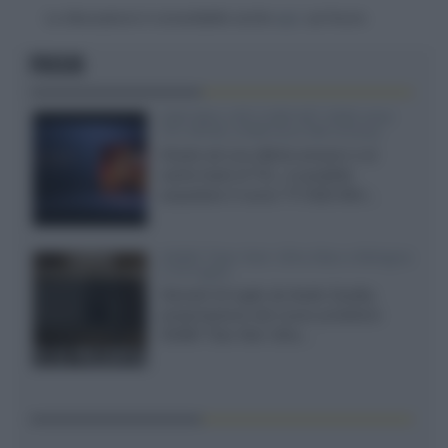
La discussione è consultabile anche
qui
, sul forum.
FOCUS
SQD-Mini LED 5.000 NIT 2040 zone
TCL 65C8L a 838 euro IVA inclusa
Grazie ad una offerta amazon e al
cache-back di TCL, è possibile
acquistare il nuovo TV SQD-Mini...
XGIMI Titan Noir Ultra Max a Bologna
il 23 luglio
Giovedì 23 luglio da Audio Quality,
presentazione del nuovo proiettore
XGIMI Titan Noir Ultra...