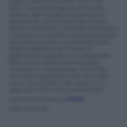
La prima novità è la funzione "Trova i miei
Beats", che permette agli utenti Android di
usufruire delle comodità già disponibili per i
dispositivi iOS, come localizzare gli auricolari,
ottenere informazioni sulla durata della batteria
e controllare le modalità di ascolto direttamente
dal proprio dispositivo. Sono disponibili inoltre
widget nell’app Beats per Android. Gli
aggiornamenti riguardano non solo gli Studio
Buds, ma tutti i prodotti della linea Beats
compatibili con l’omonima app. Gli auricolari
sono inoltre disponibili nei nuovi colori Grigio
lunare, Rosa tramonto e Blu oceano, che si
aggiungono al Nero, Bianco e Rosso Beats.
Il prezzo rimane fissato a
€145,95
Fonte: 01Smarlife