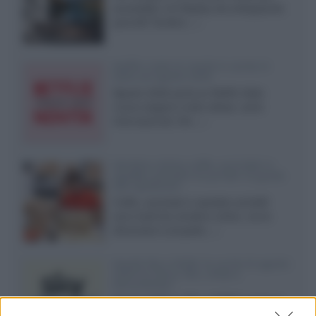
accessibili, LG Display sta sviluppando
pannelli Tandem...»
Netflix: tutte le novità in uscita in
Italia ad agosto 2026
Agosto 2026 porta su Netflix Italia
nuove stagioni molto attese, serie
internazionali, film...»
Vendere online cuffie, auricolari e
speaker portatili tra privati: la guida
alle spedizioni
Cuffie, auricolari e speaker portatili
sono facili da vendere online, ma le
dimensioni compatte...»
Novità Sky e NOW: le uscite di agosto
2026 tra serie, film, show e
documentari
Agosto 2026 su Sky e NOW prosegue
con House of the Dragon 3 e The