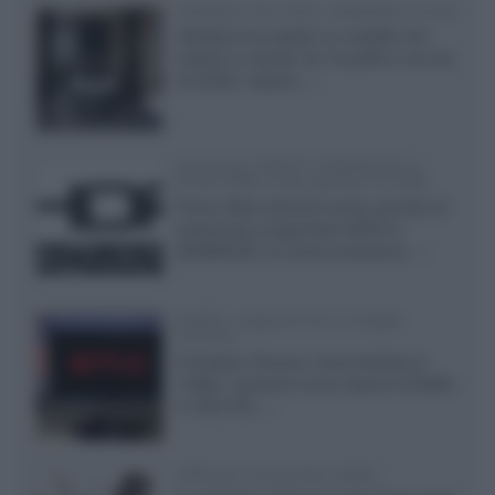
Velodyne The 1824, subwoofer hi-end
Velodyne ha svelato un modello che
integra un woofer da 18 pollici e uno da
24 pollici, capace...»
Samsung: HDR10+ ADVANCED su
Prime Video sulla gamma TV 2026
Prime Video diventa il primo servizio di
streaming a supportare HDR10+
ADVANCED, la nuova evoluzione...»
Netflix: supporto 4K su Google
Chrome
Il browser Chrome, finora limitato al
1080p, consente ora la visione di Netflix
in Ultra HD...»
Diffusori Q Acoustics 3040c