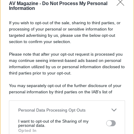
AV Magazine -
Do Not Process My Personal
Walking Dead: Dead City 3,...»
Information
Disney+, le novità di agosto 2026
If you wish to opt-out of the sale, sharing to third parties, or
Ad agosto 2026 Disney+ Italia propone
processing of your personal or sensitive information for
il ritorno di Futurama, il nuovo evento
targeted advertising by us, please use the below opt-out
conclusivo de...»
section to confirm your selection.
Please note that after your opt-out request is processed you
may continue seeing interest-based ads based on personal
McIntosh MX124, pre-decoder A/V
con Dirac Live Room Correction
information utilized by us or personal information disclosed to
McIntosh espande la gamma con
third parties prior to your opt-out.
un'elettronica 13.4 canali, dotata di
autocalibrazione con Dirac...»
You may separately opt-out of the further disclosure of your
personal information by third parties on the IAB’s list of
downstream participants.
Novità Apple TV+ a agosto 2026: tutte
le uscite ufficiali e il calendario
Personal Data Processing Opt Outs
This information may also be disclosed by us to third parties
Apple TV+ inaugura agosto 2026 con il
on the IAB’s List of Downstream Participants that may further
ritorno di alcune delle sue produzioni
I want to opt-out of the Sharing of my
disclose it to other third parties.
personal data.
più apprezzate,...»
Opted In
Please note that this website/app uses one or more Google