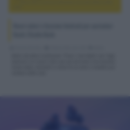
Nuovi colori e funzioni Android per auricolari Beats Studio
Buds
Nuovi colori e funzioni Android per auricolari
Beats Studio Buds
Riccardo Riondino
29 Aprile 2022, alle 14:03
mobile
Beats introduce la funzione "Trova i miei Beats" per l'app
Android e tre nuovi colori per gli auricolari true wireless
Studio Buds, diventati in meno di un anno il modello più
venduto della casa