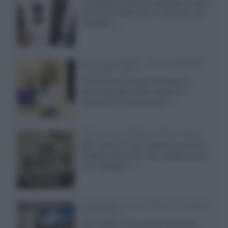
Il produttore britannico espande la serie
entry level 3000c con un secondo, più
compatto,...»
Samsung Display: OLED DisplayHDR
True Black 1400
Il costruttore coreano ha svelato il
primo pannello OLED capace di
mantenere una luminanza...»
KEF LS Luxe, diffusori attivi wireless
KEF svela un nuovo sistema senza fili
di fascia alta, frutto della collaborazione
con il designer...»
LG Display: nuovi OLED più economici
a due strati
Per rendere TV e monitor OLED più