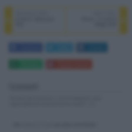
PREVIOUS POST
NEXT POST
LG lancia i laptop gram
Disney+, le novità di
2022
Maggio 2022
Facebook
Twitter
LinkedIn
Whatsapp
Stampa l'articolo
Commenti
Gli autori dei commenti, e non la redazione, sono
responsabili dei contenuti da loro inseriti -
Info
Devi
effettuare il login
per poter commentare