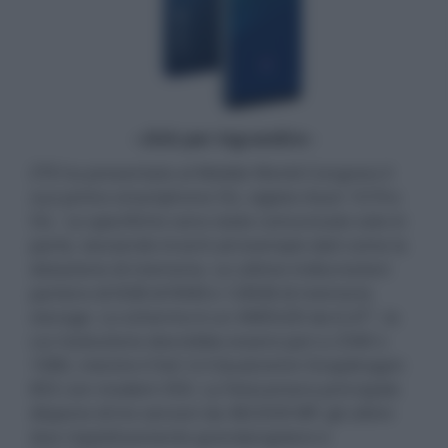
- click per ingrandire -
ZTE ha presentato al Mobile World Congress il
suo primo smartphone 5G, siglato Axon 10 Pro
5G. Le specifiche sono state comunicate solo in
parte, lasciando incerti ad esempio dati come la
dotazione di memoria. Le ultime indiscrezioni
parlano di 6GB di RAM e 128GB di memoria
storage. Lo schermo è un AMOLED da 6,47", la
cui risoluzione dovrebbe essere pari a 2340 x
1080, mentre il SoC è il Qualcomm Snapdragon
855 con modem X50. La fotocamera principale
dispone di tre sensori da 48/20/8 MP, gli ultimi
due rispettivamente grandangolare e