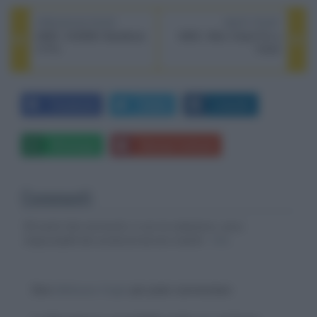
PREVIOUS POST
NEXT POST
MWC: HUAWEI MateBook
MWC: Wiko View3 Pro e
X Pro
View3
Facebook
Twitter
LinkedIn
Whatsapp
Stampa l'articolo
Commenti
Gli autori dei commenti, e non la redazione, sono
responsabili dei contenuti da loro inseriti -
Info
Devi
effettuare il login
per poter commentare