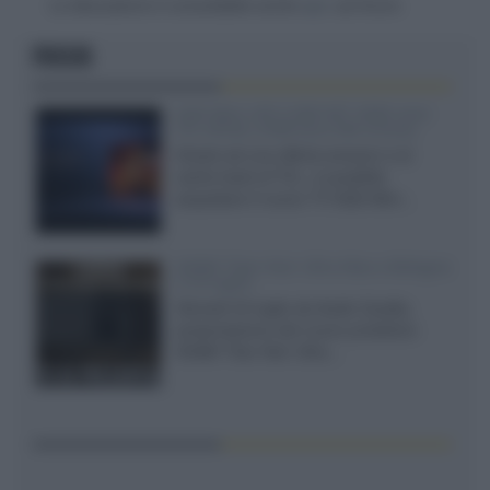
La discussione è consultabile anche
qui
, sul forum.
FOCUS
SQD-Mini LED 5.000 NIT 2040 zone
TCL 65C8L a 838 euro IVA inclusa
Grazie ad una offerta amazon e al
cache-back di TCL, è possibile
acquistare il nuovo TV SQD-Mini...
XGIMI Titan Noir Ultra Max a Bologna
il 23 luglio
Giovedì 23 luglio da Audio Quality,
presentazione del nuovo proiettore
XGIMI Titan Noir Ultra...