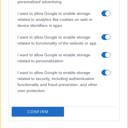
personalized advertising.
I want to allow Google to enable storage
related to analytics like cookies on web or
AV Magazine
è membro EISA dal 2019
device identifiers in apps.
all'interno del Mobile Devices Expert Group
I want to allow Google to enable storage
Per informazioni:
www.eisa.eu
related to functionality of the website or app.
I want to allow Google to enable storage
related to personalization.
Legali
-
Privacy
-
Privicy settings
Cookie
-
Pubblicità
-
Redazione
I want to allow Google to enable storage
related to security, including authentication
AV Raw s.n.c. P.iva: 02040960672
functionality and fraud prevention, and other
AV Magazine - Testata giornalistica con registrazione Tribunale di
user protection.
Teramo n. 527 del 22.12.2004
Direttore Responsabile: Emidio Frattaroli
Editore: AV Raw s.n.c. - Iscrizione ROC n. 33221
CONFIRM
Copyright © 2005 - 2026. È vietata la riproduzione, anche solo in