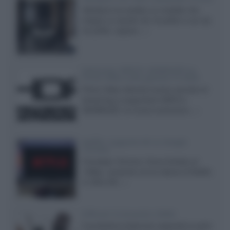
Velodyne ha svelato un modello che
integra un woofer da 18 pollici e uno da
24 pollici, capace...»
Samsung: HDR10+ ADVANCED su
Prime Video sulla gamma TV 2026
Prime Video diventa il primo servizio di
streaming a supportare HDR10+
ADVANCED, la nuova evoluzione...»
Netflix: supporto 4K su Google
Chrome
Il browser Chrome, finora limitato al
1080p, consente ora la visione di Netflix
in Ultra HD...»
Diffusori Q Acoustics 3040c
Il produttore britannico espande la serie