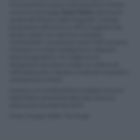
riconoscimento scene o l'illuminazione ritratto,
mentre la tecnologia
Axon Vision
ottimizza la
qualità dei filmati e delle fotografie. Il design
proprietario dell'antenna offre il supporto alla
banda sub6G e la copertura completa
2G/3G/4G/5G. La soluzione Smart SAR consente
di limitare in modo intelligente le radiazioni
elettromagnetiche. Per migliorare la
dissipazione del calore integra un sistema di
raffreddamento a liquido e materiali compositi a
cambiamento di fase.
Il prezzo e le caratteristiche complete saranno
disponibili in prossimità della data di lancio,
atteso entro la metà del 2019.
Fonte: Gruppo HDRÀ, The Verge