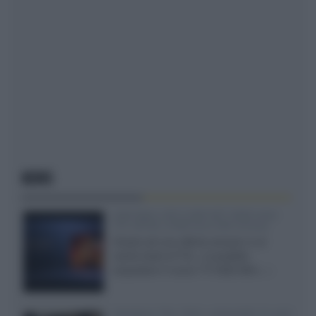
NEWS
SQD-Mini LED 5.000 NIT 2040 zone
TCL 65C8L a 838 euro IVA inclusa
Grazie ad una offerta amazon e al
cache-back di TCL, è possibile
acquistare il nuovo TV SQD-Mini...»
Velodyne The 1824, subwoofer hi-end