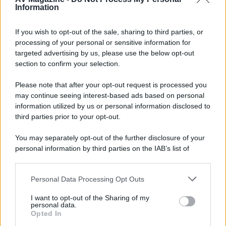
Walking Dead: Dead City 3,...»
Information
Disney+, le novità di agosto 2026
If you wish to opt-out of the sale, sharing to third parties, or
Ad agosto 2026 Disney+ Italia propone
processing of your personal or sensitive information for
il ritorno di Futurama, il nuovo evento
targeted advertising by us, please use the below opt-out
conclusivo de...»
section to confirm your selection.
Please note that after your opt-out request is processed you
may continue seeing interest-based ads based on personal
McIntosh MX124, pre-decoder A/V
con Dirac Live Room Correction
information utilized by us or personal information disclosed to
McIntosh espande la gamma con
third parties prior to your opt-out.
un'elettronica 13.4 canali, dotata di
autocalibrazione con Dirac...»
You may separately opt-out of the further disclosure of your
personal information by third parties on the IAB’s list of
downstream participants.
Novità Apple TV+ a agosto 2026: tutte
le uscite ufficiali e il calendario
Personal Data Processing Opt Outs
This information may also be disclosed by us to third parties
Apple TV+ inaugura agosto 2026 con il
on the IAB’s List of Downstream Participants that may further
ritorno di alcune delle sue produzioni
I want to opt-out of the Sharing of my
disclose it to other third parties.
personal data.
più apprezzate,...»
Opted In
Please note that this website/app uses one or more Google