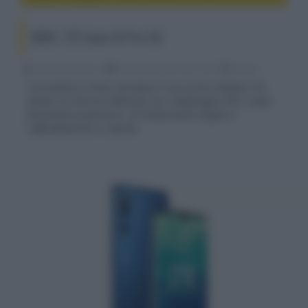
MWC: ZTE Axon 10 Pro 5G
Riccardo Riondino
26 Febbraio 2019, alle 10:50
mobile
Il produttore cinese introduce il suo primo telefono 5G,
dotato di schermo AMOLED, SoC Snapdragon 855, tripla
fotocamera posteriore, AI Performance Engine e
raffreddamento a liquido