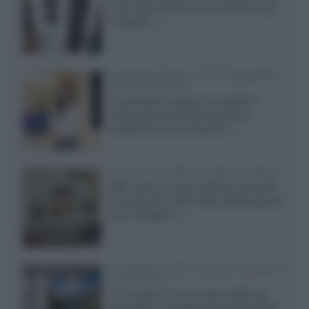
entry level 3000c con un secondo, più
compatto,...»
Samsung Display: OLED DisplayHDR
True Black 1400
Il costruttore coreano ha svelato il
primo pannello OLED capace di
mantenere una luminanza...»
KEF LS Luxe, diffusori attivi wireless
KEF svela un nuovo sistema senza fili
di fascia alta, frutto della collaborazione
con il designer...»
LG Display: nuovi OLED più economici
a due strati
Per rendere TV e monitor OLED più
accessibili, LG Display sta sviluppando