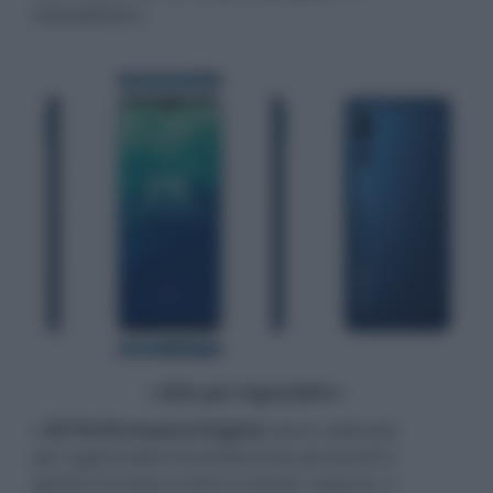
teleobiettivo.
- click per ingrandire -
L'
AI Performance Engine
viene utilizzata
per apprendere le preferenze personali e
gestire funzioni come il motion capture, il