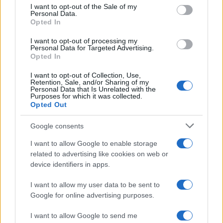
services and may gather and store information including but
I want to opt-out of the Sale of my
Le funzioni nascoste più utili
Personal Data.
not limited to your visit or usage behaviour. You may click to
all’interno degli smartphone
Opted In
grant or deny consent to Google and its third-party tags to
Dietro le funzioni più comuni di Android
use your data for below specified purposes in below Google
e iPhone si nascondono strumenti poco
I want to opt-out of processing my
consent section.
Personal Data for Targeted Advertising.
conosciuti...»
Opted In
I want to opt-out of Collection, Use,
Retention, Sale, and/or Sharing of my
Personal Data that Is Unrelated with the
Purposes for which it was collected.
Opted Out
Google consents
I want to allow Google to enable storage
related to advertising like cookies on web or
device identifiers in apps.
I want to allow my user data to be sent to
Google for online advertising purposes.
I want to allow Google to send me