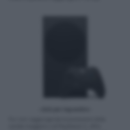
- click per ingrandire -
Pur non raggiungendo le prestazioni della
sorella maggiore o di PlayStaton 5, offre