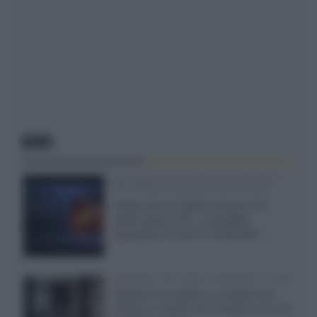
NEWS
SQD-Mini LED 5.000 NIT 2040 zone
TCL 65C8L a 838 euro IVA inclusa
Grazie ad una offerta amazon e al
cache-back di TCL, è possibile
acquistare il nuovo TV SQD-Mini...»
Velodyne The 1824, subwoofer hi-end
Velodyne ha svelato un modello che
integra un woofer da 18 pollici e uno da