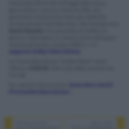
comunque alcuni dei vantaggi della nuova
generazione, come la memoria SSD, che
garantisce caricamenti molto più rapidi del
convenzionale hard disk drive. Altri esempi sono
Quick Resume
, che permette di mettere in
pausa e riprendere un minimo di tre titoli quasi
istantaneamente, l'uscita HDMI 2.1 o il
supporto Dolby Vision/Atmos
.
La nuova Xbox Series "Carbon Black" viene
offerta a
€349,99
, €50 in più della versione da
512 GB.
Per ulteriori informazioni:
www.xbox.com/it-
IT/consoles/xbox-series-s
PREVIOUS POST
NEXT POST
Lupin, l’uscita della Parte 3
IFA: TV OLED Metz Blue