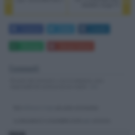
MOD9001 Google TV
Facebook
Twitter
LinkedIn
Whatsapp
Stampa l'articolo
Commenti
Gli autori dei commenti, e non la redazione, sono
responsabili dei contenuti da loro inseriti -
Info
Devi
effettuare il login
per poter commentare
La discussione è consultabile anche
qui
, sul forum.