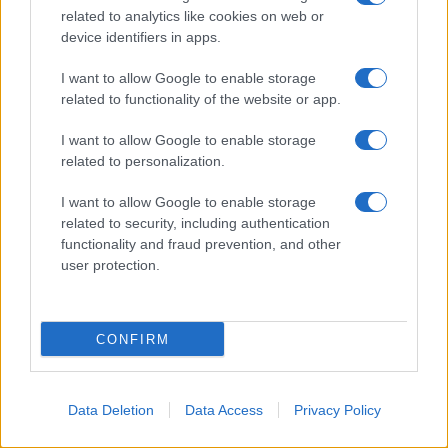
related to analytics like cookies on web or
AV Magazine
è membro EISA dal 2019
device identifiers in apps.
all'interno del Mobile Devices Expert Group
I want to allow Google to enable storage
Per informazioni:
www.eisa.eu
related to functionality of the website or app.
I want to allow Google to enable storage
related to personalization.
Legali
-
Privacy
-
Privicy settings
Cookie
-
Pubblicità
-
Redazione
I want to allow Google to enable storage
related to security, including authentication
AV Raw s.n.c. P.iva: 02040960672
functionality and fraud prevention, and other
AV Magazine - Testata giornalistica con registrazione Tribunale di
user protection.
Teramo n. 527 del 22.12.2004
Direttore Responsabile: Emidio Frattaroli
Editore: AV Raw s.n.c. - Iscrizione ROC n. 33221
CONFIRM
Copyright © 2005 - 2026. È vietata la riproduzione, anche solo in
Data Deletion
Data Access
Privacy Policy
parte, di contenuti e grafica