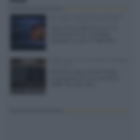
FOCUS
SQD-Mini LED 5.000 NIT 2040 zone
TCL 65C8L a 838 euro IVA inclusa
Grazie ad una offerta amazon e al
cache-back di TCL, è possibile
acquistare il nuovo TV SQD-Mini...
XGIMI Titan Noir Ultra Max a Bologna
il 23 luglio
Giovedì 23 luglio da Audio Quality,
presentazione del nuovo proiettore
XGIMI Titan Noir Ultra...