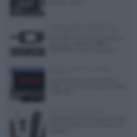
24 pollici, capace...»
Samsung: HDR10+ ADVANCED su
Prime Video sulla gamma TV 2026
Prime Video diventa il primo servizio di
streaming a supportare HDR10+
ADVANCED, la nuova evoluzione...»
Netflix: supporto 4K su Google
Chrome
Il browser Chrome, finora limitato al
1080p, consente ora la visione di Netflix
in Ultra HD...»
Diffusori Q Acoustics 3040c
Il produttore britannico espande la serie
entry level 3000c con un secondo, più
compatto,...»