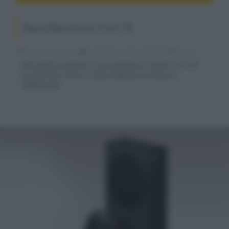
Nuova Xbox Series S da 1 TB
Riccardo Riondino
07 Settembre 2023, alle 08:40
gaming
Microsoft ha espanso la sua gamma di console con una
seconda Xbox Series S dalla capacità di memoria
raddoppiata