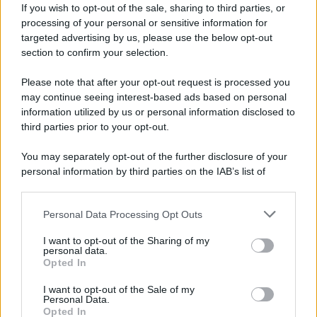
Disney+, le novità di agosto 2026
If you wish to opt-out of the sale, sharing to third parties, or
Ad agosto 2026 Disney+ Italia propone
processing of your personal or sensitive information for
il ritorno di Futurama, il nuovo evento
targeted advertising by us, please use the below opt-out
conclusivo de...»
section to confirm your selection.
Please note that after your opt-out request is processed you
may continue seeing interest-based ads based on personal
McIntosh MX124, pre-decoder A/V
con Dirac Live Room Correction
information utilized by us or personal information disclosed to
McIntosh espande la gamma con
third parties prior to your opt-out.
un'elettronica 13.4 canali, dotata di
autocalibrazione con Dirac...»
You may separately opt-out of the further disclosure of your
personal information by third parties on the IAB’s list of
downstream participants.
Novità Apple TV+ a agosto 2026: tutte
le uscite ufficiali e il calendario
Personal Data Processing Opt Outs
This information may also be disclosed by us to third parties
Apple TV+ inaugura agosto 2026 con il
on the IAB’s List of Downstream Participants that may further
ritorno di alcune delle sue produzioni
I want to opt-out of the Sharing of my
disclose it to other third parties.
personal data.
più apprezzate,...»
Opted In
Please note that this website/app uses one or more Google
services and may gather and store information including but
I want to opt-out of the Sale of my
Le funzioni nascoste più utili
Personal Data.
not limited to your visit or usage behaviour. You may click to
all’interno degli smartphone
Opted In
grant or deny consent to Google and its third-party tags to