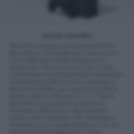
- click per ingrandire -
Microsoft ha lanciato una nuova versione di
Xbox Series S, riconoscibile per la finitura nera.
L'unica differenza a livello hardware è la
memoria da 1TB invece che 512 GB. Le altre
caratteristiche sono esattamente le stesse della
versione bianca. Xbox Series S è sprovvista di
lettore Ultra HD Blu-ray e, avendo una GPU di
potenza ridotta (4 Tflop contro i 12,1 Tflop di
Xbox Series X), può gestire al massimo la
risoluzione 1440p nativa. I giochi possono
essere a volte visualizzati in 4K, ma vengono
renderizzati a una qualità inferiore. In rari casi
inoltre si possono raggiungere i 120 fps.