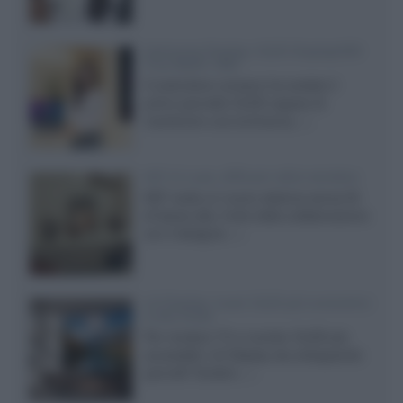
Samsung Display: OLED DisplayHDR
True Black 1400
Il costruttore coreano ha svelato il
primo pannello OLED capace di
mantenere una luminanza...»
KEF LS Luxe, diffusori attivi wireless
KEF svela un nuovo sistema senza fili
di fascia alta, frutto della collaborazione
con il designer...»
LG Display: nuovi OLED più economici
a due strati
Per rendere TV e monitor OLED più
accessibili, LG Display sta sviluppando
pannelli Tandem...»