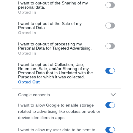
ritorno di alcune delle sue produzioni
I want to opt-out of the Sharing of my
disclose it to other third parties.
personal data.
più apprezzate,...»
Opted In
Please note that this website/app uses one or more Google
services and may gather and store information including but
I want to opt-out of the Sale of my
Le funzioni nascoste più utili
Personal Data.
not limited to your visit or usage behaviour. You may click to
all’interno degli smartphone
Opted In
grant or deny consent to Google and its third-party tags to
Dietro le funzioni più comuni di Android
use your data for below specified purposes in below Google
e iPhone si nascondono strumenti poco
I want to opt-out of processing my
consent section.
Personal Data for Targeted Advertising.
conosciuti...»
Opted In
I want to opt-out of Collection, Use,
Retention, Sale, and/or Sharing of my
Personal Data that Is Unrelated with the
Purposes for which it was collected.
Opted Out
Google consents
I want to allow Google to enable storage
related to advertising like cookies on web or
device identifiers in apps.
I want to allow my user data to be sent to