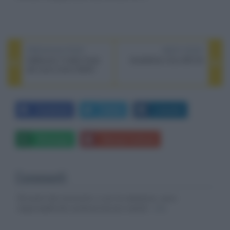
PREVIOUS POST
NEXT POST
Hellbound, il trailer finale
Astell&Kern Acro BE100
del nuovo horror Netflix
Facebook
Twitter
LinkedIn
Whatsapp
Stampa l'articolo
Commenti
Gli autori dei commenti, e non la redazione, sono
responsabili dei contenuti da loro inseriti -
Info