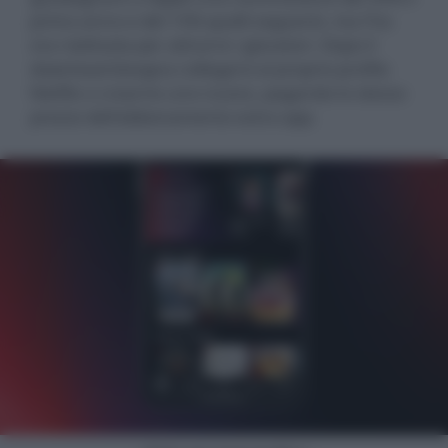
primo anno e del 15% quelli seguenti, ma l'ha
ora riattivata per attrarre i giocatori. Dopo il
download bisogna collegarsi al proprio profilo
Netflix o crearne uno nuovo, pagando lo stesso
prezzo dell'abbonamento extra app.