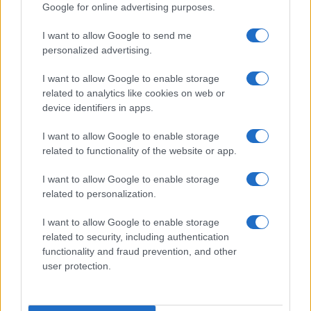
Google for online advertising purposes.
I want to allow Google to send me
personalized advertising.
I want to allow Google to enable storage
related to analytics like cookies on web or
AV Magazine
è membro EISA dal 2019
device identifiers in apps.
all'interno del Mobile Devices Expert Group
I want to allow Google to enable storage
Per informazioni:
www.eisa.eu
related to functionality of the website or app.
I want to allow Google to enable storage
related to personalization.
Legali
-
Privacy
-
Privicy settings
Cookie
-
Pubblicità
-
Redazione
I want to allow Google to enable storage
related to security, including authentication
AV Raw s.n.c. P.iva: 02040960672
functionality and fraud prevention, and other
AV Magazine - Testata giornalistica con registrazione Tribunale di
user protection.
Teramo n. 527 del 22.12.2004
Direttore Responsabile: Emidio Frattaroli
Editore: AV Raw s.n.c. - Iscrizione ROC n. 33221