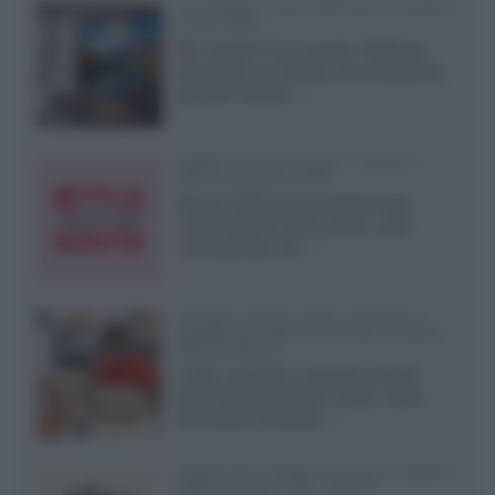
LG Display: nuovi OLED più economici
a due strati
Per rendere TV e monitor OLED più
accessibili, LG Display sta sviluppando
pannelli Tandem...»
Netflix: tutte le novità in uscita in
Italia ad agosto 2026
Agosto 2026 porta su Netflix Italia
nuove stagioni molto attese, serie
internazionali, film...»
Vendere online cuffie, auricolari e
speaker portatili tra privati: la guida
alle spedizioni
Cuffie, auricolari e speaker portatili
sono facili da vendere online, ma le
dimensioni compatte...»
Novità Sky e NOW: le uscite di agosto
2026 tra serie, film, show e