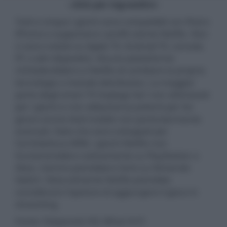
- click per ingrandire -
Tutti e cinque i giochi sono compatibili con iPad e
iPhone e supportano i profili utente Netflix. Non
ci sono notizie su Apple TV, Android TV, console,
PC o altri dispositivi. Alcune piattaforme
richiederebbero a Netflix di cambiare la propria
tecnologia o metodo distributivo. La maggior
parte degli smart TV impiega SoC non ottimizzati
per i giochi e non abbastanza potenti per far
girare anche titoli mobile non particolarmente
avanzati. Dato che sono sviluppati per
l'architettura ARM, i giochi Netflix non
funzionerebbro nativamente su PlayStation o
Xbox, mentre potrebbero farlo su Nintendo
Switch. Naturalmente Netflix potrebbe
considerare l'opzione di aggiungere il gioco in
streaming.
Fonte: Flatpanels HD, What Hi-Fi