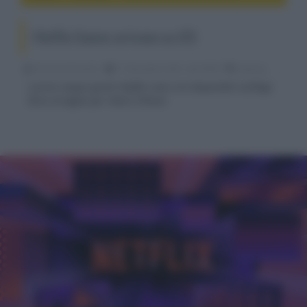
I Netflix Games arrivano su iOS
Riccardo Riondino
11 Novembre 2021, alle 09:09
gaming
I primi cinque giochi Netflix sono ora disponibili sull'App
Store di Apple per iPad e iPhone