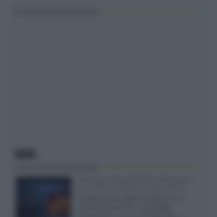
NEWS
SQD-Mini LED 5.000 NIT 2040 zone
TCL 65C8L a 838 euro IVA inclusa
Grazie ad una offerta amazon e al
cache-back di TCL, è possibile