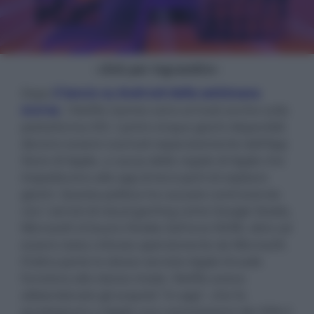
- click per ingrandire -
Dopo
il lancio su Android della settimana
scorsa
, i Netflix Games sono arrivati anche sulla
piattaforma iOS. I primi cinque giochi disponibili
devono essere scaricati separatamente dall'App
Store di Apple, a causa delle regole di Apple che
impediscono alle app di terzi parti di ospitare
giochi. Questa politica ha causato controversie
con i servizi di cloud gaming come Google Stadia,
Microsoft xCloud e Nvidia GeForce NOW, oltre ad
essere stata criticata apertamente da Microsoft.
D'altra parte lo stesso servizio Apple Arcade
funziona allo stesso modo. Netflix aveva
abbandonato gli acquisti "in-app", che fa
guadagnare a Apple una commissione del 30% il