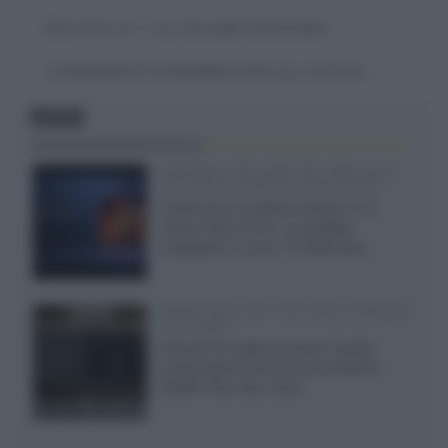
Devi
effettuare il login
per poter commentare
La discussione è consultabile anche
qui
, sul forum.
FOCUS
SQD-Mini LED 5.000 NIT 2040 zone
TCL 65C8L a 838 euro IVA inclusa
Grazie ad una offerta amazon e al
cache-back di TCL, è possibile
acquistare il nuovo TV SQD-Mini...
XGIMI Titan Noir Ultra Max a Bologna
il 23 luglio
Giovedì 23 luglio da Audio Quality,
presentazione del nuovo proiettore
XGIMI Titan Noir Ultra...