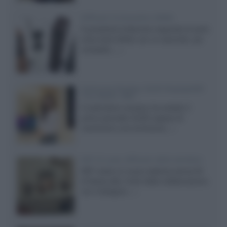
Diffusori Q Acoustics 3040c
Il produttore britannico espande la serie
entry level 3000c con un secondo, più
compatto,...»
Samsung Display: OLED DisplayHDR
True Black 1400
Il costruttore coreano ha svelato il
primo pannello OLED capace di
mantenere una luminanza...»
KEF LS Luxe, diffusori attivi wireless
KEF svela un nuovo sistema senza fili
di fascia alta, frutto della collaborazione
con il designer...»