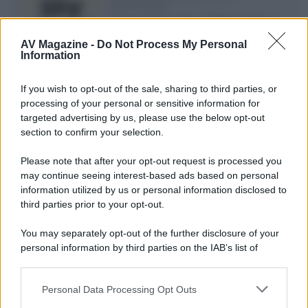
documentari
Agosto 2026 su Sky e NOW prosegue
con House of the Dragon 3 e The
AV Magazine -
Do Not Process My Personal
Walking Dead: Dead City 3,...»
Information
Disney+, le novità di agosto 2026
If you wish to opt-out of the sale, sharing to third parties, or
Ad agosto 2026 Disney+ Italia propone
processing of your personal or sensitive information for
il ritorno di Futurama, il nuovo evento
targeted advertising by us, please use the below opt-out
conclusivo de...»
section to confirm your selection.
Please note that after your opt-out request is processed you
may continue seeing interest-based ads based on personal
McIntosh MX124, pre-decoder A/V
con Dirac Live Room Correction
information utilized by us or personal information disclosed to
McIntosh espande la gamma con
third parties prior to your opt-out.
un'elettronica 13.4 canali, dotata di
autocalibrazione con Dirac...»
You may separately opt-out of the further disclosure of your
personal information by third parties on the IAB’s list of
downstream participants.
Novità Apple TV+ a agosto 2026: tutte
le uscite ufficiali e il calendario
Personal Data Processing Opt Outs
This information may also be disclosed by us to third parties
Apple TV+ inaugura agosto 2026 con il
on the IAB’s List of Downstream Participants that may further