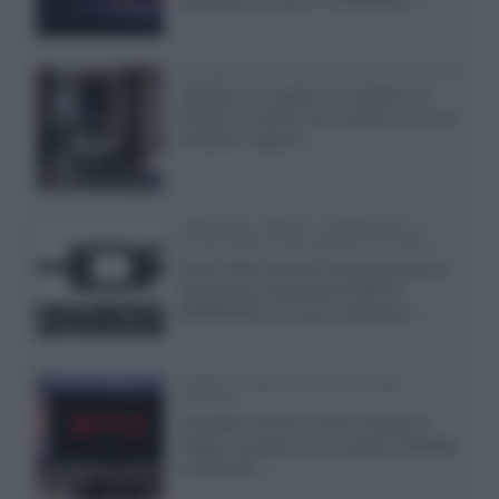
acquistare il nuovo TV SQD-Mini...»
Velodyne The 1824, subwoofer hi-end
Velodyne ha svelato un modello che
integra un woofer da 18 pollici e uno da
24 pollici, capace...»
Samsung: HDR10+ ADVANCED su
Prime Video sulla gamma TV 2026
Prime Video diventa il primo servizio di
streaming a supportare HDR10+
ADVANCED, la nuova evoluzione...»
Netflix: supporto 4K su Google
Chrome
Il browser Chrome, finora limitato al
1080p, consente ora la visione di Netflix
in Ultra HD...»