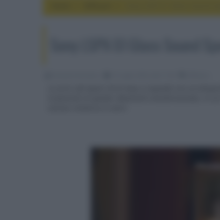
Home
diffusori
Sony LSPX-S1 Glass Sound S
Sony LSPX-S1 Glass Sound Sp
Riccardo Riondino
27 Luglio 2016, alle 11:34
diffusori
La serie Life Space UX di Sony si espande con un altopa
la funzione di speaker Bluetooth omnidirezionale, in cui
sezione cilindrica in vetro