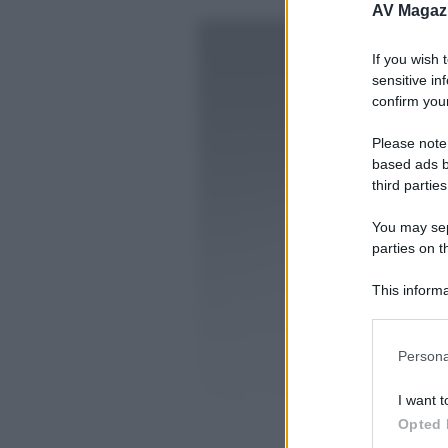
AV Magaz
If you wish 
sensitive in
confirm your
Please note
based ads b
third parties
You may sepa
parties on t
This informa
Participants
Please note
Persona
information 
deny consent
I want t
in below Go
Opted 