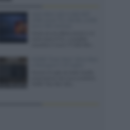
SQD-Mini LED 5.000 NIT
2040 zone TCL 65C8L a 838
euro IVA inclusa
Grazie ad una offerta amazon e al
cache-back di TCL, è possibile
acquistare il nuovo TV SQD-Mini...
XGIMI Titan Noir Ultra Max
a Bologna il 23 luglio
Giovedì 23 luglio da Audio Quality,
presentazione del nuovo proiettore
XGIMI Titan Noir Ultra...