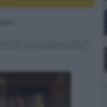
peaker
eaker
rlante portatile, che associa al design di una lampada a LED
 l'emissione sonora viene generata dalle vibrazioni della