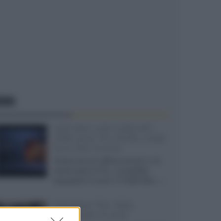
EWS
SQD-Mini LED 5.000 NIT
2040 zone TCL 65C8L a 838
euro IVA inclusa
Grazie ad una offerta amazon e al
cache-back di TCL, è possibile
acquistare il nuovo TV SQD-Mini...»
Velodyne The 1824,
subwoofer hi-end