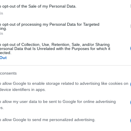
er ingrandire -
o opt-out of the Sale of my Personal Data.
a proprietaria
LDAC
, il cui bit-rate è tre volte
In
ggiunge un ingresso mini-jack per sorgenti
r creare un sistema stereo, gestendo la
to opt-out of processing my Personal Data for Targeted
ing.
ibile per device Apple e Android, oltre a poter
In
o opt-out of Collection, Use, Retention, Sale, and/or Sharing
sclusivamente sullo store online del MoMA
ersonal Data that Is Unrelated with the Purposes for which it
lected.
o di
800 US $
.
Out
consents
o allow Google to enable storage related to advertising like cookies on
evice identifiers in apps.
NEXT POST
o allow my user data to be sent to Google for online advertising
Xbox One S da 1TB/500GB dal 23/8 in
s.
3 paesi
to allow Google to send me personalized advertising.