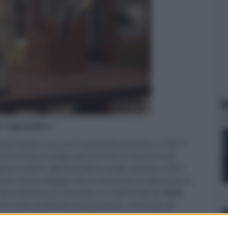
N
er ingrandire -
mpo stesso una vera lampada portatile a LED. Il
to luminoso svolge però anche la funzione di
one il vetro, generando le onde sonore a 360°,
rive Technology), che si estendono dalla base in
ul lato inferiore è montato un midrange da
5cm
,
in cima al cilindro trasparente, si occupa di