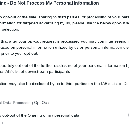
ine -
Do Not Process My Personal Information
to opt-out of the sale, sharing to third parties, or processing of your per
formation for targeted advertising by us, please use the below opt-out s
 selection.
 that after your opt-out request is processed you may continue seeing i
ased on personal information utilized by us or personal information dis
 prior to your opt-out.
rately opt-out of the further disclosure of your personal information by
he IAB’s list of downstream participants.
tion may also be disclosed by us to third parties on the IAB’s List of 
 that may further disclose it to other third parties.
 that this website/app uses one or more Google services and may gath
l Data Processing Opt Outs
including but not limited to your visit or usage behaviour. You may click 
 to Google and its third-party tags to use your data for below specifi
o opt-out of the Sharing of my personal data.
ogle consent section.
In