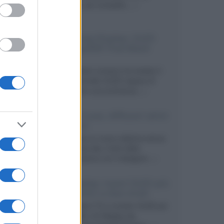
secondo, più compatto,...»
Samsung Display: OLED
DisplayHDR True Black
1400
Il costruttore coreano ha svelato il
primo pannello OLED capace di
mantenere una luminanza...»
KEF LS Luxe, diffusori attivi
wireless
KEF svela un nuovo sistema senza
fili di fascia alta, frutto della
collaborazione con il designer...»
LG Display: nuovi OLED più
economici a due strati
Per rendere TV e monitor OLED più
accessibili, LG Display sta