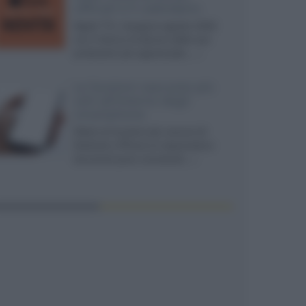
ufficiali e il calendario
Apple TV+ inaugura agosto 2026
con il ritorno di alcune delle sue
produzioni più apprezzate,...»
Le funzioni nascoste più
utili all’interno degli
smartphone
Dietro le funzioni più comuni di
Android e iPhone si nascondono
strumenti poco conosciuti...»