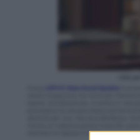
- click p
Il Sony
LSPX-S1 Glass Sound Speaker
è al te
cilindro trasparente che racchiude il filamen
tweeter omnidirezionale. A mettere in vibrazi
provvedono tre attuatori (Advanced Vertical D
alluminio per circa i due terzi dell'altezza. S
mentre un radiatore passivo traslucido, posto 
estendere la risposta in basso.