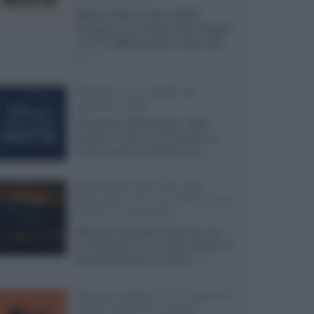
Agosto 2026 su Sky e NOW
prosegue con House of the Dragon
3 e The Walking Dead: Dead City
3,...»
Disney+, le novità di
agosto 2026
Ad agosto 2026 Disney+ Italia
propone il ritorno di Futurama, il
nuovo evento conclusivo de...»
McIntosh MX124, pre-
decoder A/V con Dirac Live
Room Correction
McIntosh espande la gamma con
un'elettronica 13.4 canali, dotata di
autocalibrazione con Dirac...»
Novità Apple TV+ a agosto
2026: tutte le uscite