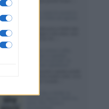
sviluppando pannelli Tandem...»
Netflix: tutte le novità in
uscita in Italia ad agosto
2026
Agosto 2026 porta su Netflix Italia
nuove stagioni molto attese, serie
internazionali, film...»
Vendere online cuffie,
auricolari e speaker
portatili tra privati: la
guida alle spedizioni
Cuffie, auricolari e speaker portatili
sono facili da vendere online, ma le
dimensioni compatte...»
Novità Sky e NOW: le
uscite di agosto 2026 tra
serie, film, show e
documentari