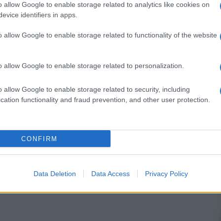
Whatsapp
Stampa l'articolo
o allow Google to enable storage related to analytics like cookies on
evice identifiers in apps.
o allow Google to enable storage related to functionality of the website
nsabili dei contenuti da loro inseriti -
Info
o allow Google to enable storage related to personalization.
o allow Google to enable storage related to security, including
cation functionality and fraud prevention, and other user protection.
 forum.
CONFIRM
Data Deletion
Data Access
Privacy Policy