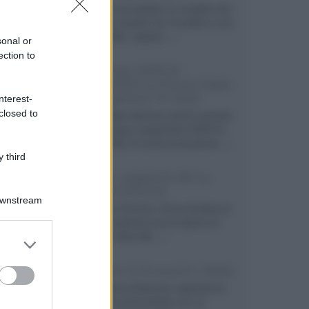
Velodyne ha svelato un modello che
integra un woofer da 18 pollici e uno
da 24 pollici, capace...»
sonal or
ection to
Samsung: HDR10+
ADVANCED su Prime Video
sulla gamma TV 2026
nterest-
closed to
Prime Video diventa il primo servizio
di streaming a supportare HDR10+
ADVANCED, la nuova evoluzione...»
 third
Netflix: supporto 4K su
Google Chrome
Downstream
Il browser Chrome, finora limitato al
1080p, consente ora la visione di
Netflix in Ultra HD...»
er and store
to grant or
ed purposes
Diffusori Q Acoustics 3040c
Il produttore britannico espande la
serie entry level 3000c con un