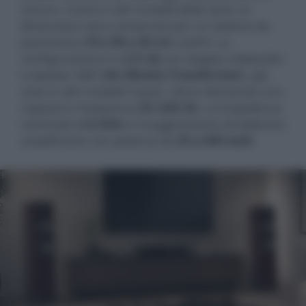
sonoro. Come in altri modelli della serie, le
dimensioni sono contenute per un sistema da
pavimento (
19 x 90 x 30 cm
LxAxP). La
configurazione è a
2,5 vie
con doppio midwoofer
e tweeter AMT (
Air Motion Transformer
), già
visto in altri modelli Classic. Viene dichiarata una
risposta in frequenza
22÷22k Hz
, un'impedenza
nominale di
6 ohm
e il suggerimento di abbinare
amplificatori con potenza da
25 a 200 watt
.