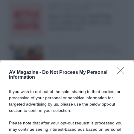
Netflix: tutte le novità in uscita in
Italia ad agosto 2026
Agosto 2026 porta su Netflix Italia
nuove stagioni molto attese, serie
internazionali, film...»
Vendere online cuffie, auricolari e
speaker portatili tra privati: la guida
alle spedizioni
Cuffie, auricolari e speaker portatili
sono facili da vendere online, ma le
AV Magazine -
Do Not Process My Personal
dimensioni compatte...»
Information
Novità Sky e NOW: le uscite di agosto
If you wish to opt-out of the sale, sharing to third parties, or
2026 tra serie, film, show e
documentari
processing of your personal or sensitive information for
Agosto 2026 su Sky e NOW prosegue
targeted advertising by us, please use the below opt-out
con House of the Dragon 3 e The
section to confirm your selection.
Walking Dead: Dead City 3,...»
Please note that after your opt-out request is processed you
may continue seeing interest-based ads based on personal
Disney+, le novità di agosto 2026