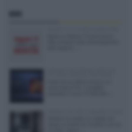
NEWS
Rakuten TV: le novità di agosto 2026
Agosto su Rakuten TV porta alcune
delle principali uscite cinematografiche
della stagione,...»
SQD-Mini LED 5.000 NIT 2040 zone
TCL 65C8L a 838 euro IVA inclusa
Grazie ad una offerta amazon e al
cache-back di TCL, è possibile
acquistare il nuovo TV SQD-Mini...»
Velodyne The 1824, subwoofer hi-end
Velodyne ha svelato un modello che
integra un woofer da 18 pollici e uno da
24 pollici, capace...»