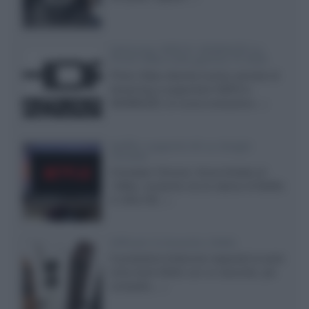
Samsung: HDR10+ ADVANCED su
Prime Video sulla gamma TV 2026
Prime Video diventa il primo servizio di
streaming a supportare HDR10+
ADVANCED, la nuova evoluzione...»
Netflix: supporto 4K su Google
Chrome
Il browser Chrome, finora limitato al
1080p, consente ora la visione di Netflix
in Ultra HD...»
Diffusori Q Acoustics 3040c
Il produttore britannico espande la serie
entry level 3000c con un secondo, più
compatto,...»