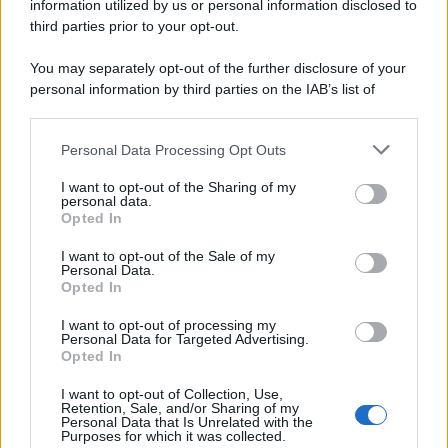
information utilized by us or personal information disclosed to
Ad agosto 2026 Disney+ Italia propone
third parties prior to your opt-out.
il ritorno di Futurama, il nuovo evento
conclusivo de...»
You may separately opt-out of the further disclosure of your
personal information by third parties on the IAB’s list of
downstream participants.
McIntosh MX124, pre-decoder A/V
con Dirac Live Room Correction
Personal Data Processing Opt Outs
This information may also be disclosed by us to third parties
McIntosh espande la gamma con
on the IAB’s List of Downstream Participants that may further
un'elettronica 13.4 canali, dotata di
I want to opt-out of the Sharing of my
disclose it to other third parties.
personal data.
autocalibrazione con Dirac...»
Opted In
Please note that this website/app uses one or more Google
services and may gather and store information including but
I want to opt-out of the Sale of my
Novità Apple TV+ a agosto 2026: tutte
Personal Data.
not limited to your visit or usage behaviour. You may click to
le uscite ufficiali e il calendario
Opted In
grant or deny consent to Google and its third-party tags to
Apple TV+ inaugura agosto 2026 con il
use your data for below specified purposes in below Google
ritorno di alcune delle sue produzioni
I want to opt-out of processing my
consent section.
Personal Data for Targeted Advertising.
più apprezzate,...»
Opted In
I want to opt-out of Collection, Use,
Retention, Sale, and/or Sharing of my
Personal Data that Is Unrelated with the
Purposes for which it was collected.