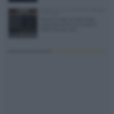
XGIMI Titan Noir Ultra Max a Bologna
il 23 luglio
Giovedì 23 luglio da Audio Quality,
presentazione del nuovo proiettore
XGIMI Titan Noir Ultra...