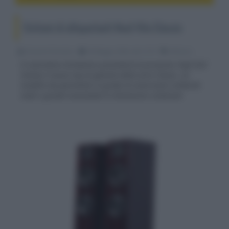
Sistemi di altoparlanti Neat Vito Classic
Riccardo Riondino
28 Maggio 2026, alle 13:15
diffusori
Il costruttore britannico presenterà al prossimo High End
Vienna il nuovo top di gamma della serie Classic, un
modello da pavimento in grado di sonorizzare ambienti
medi e grandi nonostante le dimensioni contenute