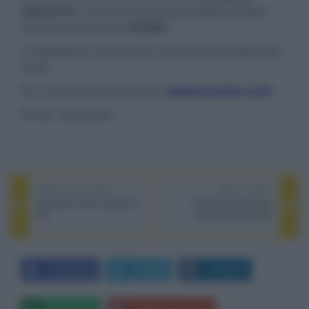
stanza 52
, mentre lo stand principale di Neat
sarà situato presso
X5/S03
.
Le spedizioni inizieranno a partire da settembre
2026.
Per ulteriori informazioni:
neatacoustics.com
Fonte: Stereonet
PREVIOUS POST
NEXT POST
Giradischi AVID Ingenium
Unità di conversione
SE
Accuphase DC-500
Facebook
Twitter
LinkedIn
Whatsapp
Stampa l'articolo