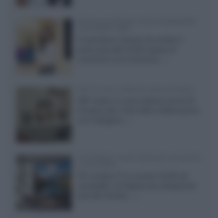
Samsung Display: OLED DisplayHDR
True Black 1400
Il costruttore coreano ha svelato il
primo pannello OLED capace di
mantenere una luminanza...»
KEF LS Luxe, diffusori attivi wireless
KEF svela un nuovo sistema senza fili
di fascia alta, frutto della collaborazione
con il designer...»
LG Display: nuovi OLED più economici
a due strati
Per rendere TV e monitor OLED più
accessibili, LG Display sta sviluppando
pannelli Tandem...»