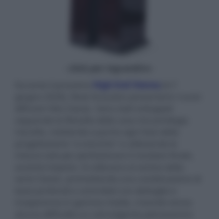
- click per ingrandire -
Durante il prossimo
High End Vienna
(4-7
giugno 2026), Neat Acoustics presenterà i nuovi
diffusori Vito Classic. Sono stati sviluppati
seguendo la filosofia della casa che privilegia
l'ascolto, mettendo a punto ogni fase della
progettazione "a orecchio" e utilizzando le
misure solo per perfezionare il risultato finale,
anziché imporlo. Si collocano al vertice della
serie Classic, promettendo una combinazione di
bassi profondi e controllati con dettaglio e
trasparenza in gamma media, creando senza
alcuna difficoltà un coinvolgente palcoscenico