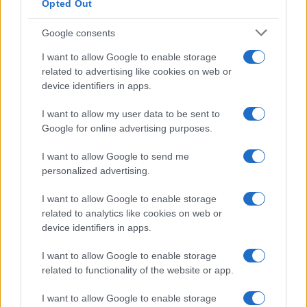
Opted Out
Google consents
I want to allow Google to enable storage
related to advertising like cookies on web or
device identifiers in apps.
I want to allow my user data to be sent to
Google for online advertising purposes.
I want to allow Google to send me
personalized advertising.
I want to allow Google to enable storage
related to analytics like cookies on web or
AV Magazine
è membro EISA dal 2019
device identifiers in apps.
all'interno del Mobile Devices Expert Group
I want to allow Google to enable storage
Per informazioni:
www.eisa.eu
related to functionality of the website or app.
I want to allow Google to enable storage