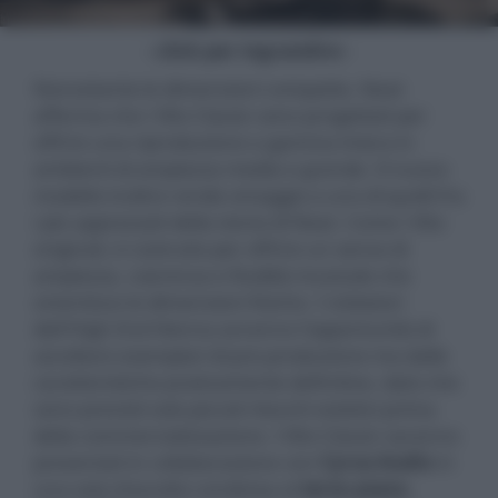
- click per ingrandire -
Nonostante le dimensioni compatte, Neat
afferma che i Vito Classic sono progettati per
offrire una riproduzione a gamma intera in
ambienti di ampiezza media e grande. Il nuovo
modello inoltre rende omaggio a uno di quelli fra
i più apprezzati della storia di Neat. Come i Vito
originali, è costruito per offrire un senso di
ampiezza, coerenza e fluidità musicale che
smentisce le dimensioni fisiche. I visitatori
dell'High End Vienna avranno l'opportunità di
ascoltare esemplari di pre-produzione ma dalle
caratteristiche praticamente definitive, dato che
sono previsti solo piccoli ritocchi estetici prima
della commercializzazione. l Vito Classic saranno
presentati in collaborazione con
Cyrus Audio
in
una sala d'ascolto condivisa al
terzo piano
,