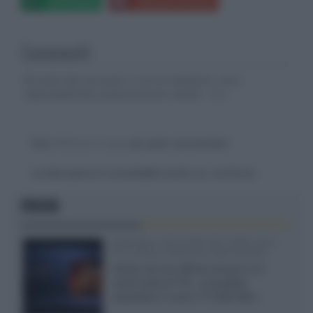
Commenti
Gli autori dei commenti, e non la redazione, sono
responsabili dei contenuti da loro inseriti -
Info
Devi
effettuare il login
per poter commentare
La discussione è consultabile anche
qui
, sul forum.
FOCUS
SQD-Mini LED 5.000 NIT 2040 zone
TCL 65C8L a 838 euro IVA inclusa
Grazie ad una offerta amazon e al
cache-back di TCL, è possibile
acquistare il nuovo TV SQD-Mini...