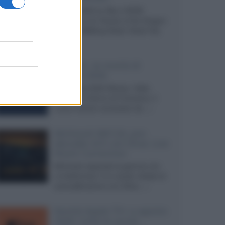
Agosto 2026 su Sky e NOW
prosegue con House of the Dragon
3 e The Walking Dead: Dead City
3,...»
Disney+, le novità di
agosto 2026
Ad agosto 2026 Disney+ Italia
propone il ritorno di Futurama, il
nuovo evento conclusivo de...»
McIntosh MX124, pre-
decoder A/V con Dirac Live
Room Correction
McIntosh espande la gamma con
un'elettronica 13.4 canali, dotata di
autocalibrazione con Dirac...»
Novità Apple TV+ a agosto
2026: tutte le uscite