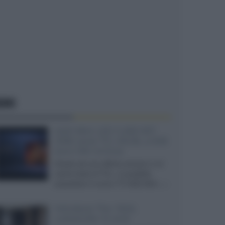
EWS
SQD-Mini LED 5.000 NIT
2040 zone TCL 65C8L a 838
euro IVA inclusa
Grazie ad una offerta amazon e al
cache-back di TCL, è possibile
acquistare il nuovo TV SQD-Mini...»
Velodyne The 1824,
subwoofer hi-end