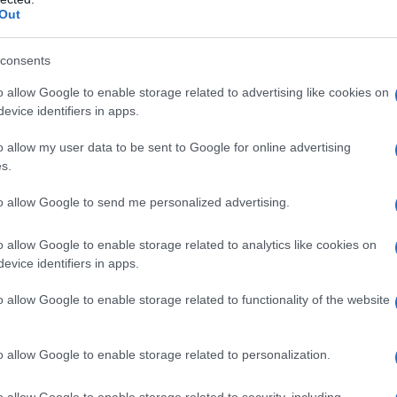
Out
consents
o allow Google to enable storage related to advertising like cookies on
evice identifiers in apps.
o allow my user data to be sent to Google for online advertising
s.
to allow Google to send me personalized advertising.
o allow Google to enable storage related to analytics like cookies on
evice identifiers in apps.
o allow Google to enable storage related to functionality of the website
er ingrandire -
pia
)
o allow Google to enable storage related to personalization.
o allow Google to enable storage related to security, including