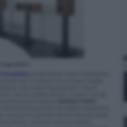
N
er ingrandire -
n Foundation
, progettati per essere abbordabili e
compromessi. A comporla sono cinque modelli,
steriore: due sistemi da pavimento, il top di
F1, due da scaffale, B2 e B1, e infine il canale
esordisce anche il tweeter
Obsidian Folded
la casa basati sul principio del celebre altoparlante
a, che ha una superficie diverse volte più ampia
ne inferiore, si muove come un mantice,