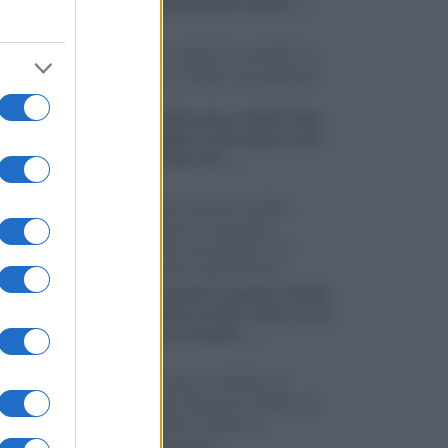
sviluppando pannelli Tandem...»
Netflix: tutte le novità in
uscita in Italia ad agosto
2026
Agosto 2026 porta su Netflix Italia
nuove stagioni molto attese, serie
internazionali, film...»
Vendere online cuffie,
auricolari e speaker
portatili tra privati: la
guida alle spedizioni
Cuffie, auricolari e speaker portatili
sono facili da vendere online, ma le
dimensioni compatte...»
Novità Sky e NOW: le
uscite di agosto 2026 tra
serie, film, show e
documentari