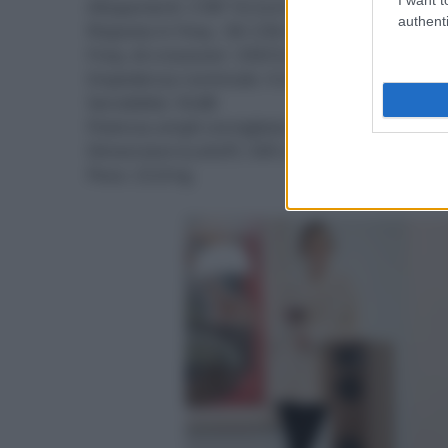
Altoparlanti: 3 Wf 16,5cm e Mr 14cm allumin
authenti
Risposta in freq.: 36÷23k Hz ±3dB
Freq. di crossover: 330/3,6 kHz
Impedenza nominale: 4 ohm
Sensibilità: 92dB
Potenza ampli consigliata: 15-200 W
Dimensioni (LxAxP): 349 x 1120 x 222 mm (pied
Peso: 23,8 kg