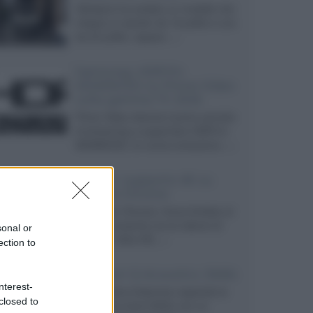
Velodyne ha svelato un modello che
integra un woofer da 18 pollici e uno
da 24 pollici, capace...»
Samsung: HDR10+
ADVANCED su Prime Video
sulla gamma TV 2026
Prime Video diventa il primo servizio
di streaming a supportare HDR10+
ADVANCED, la nuova evoluzione...»
Netflix: supporto 4K su
Google Chrome
Il browser Chrome, finora limitato al
1080p, consente ora la visione di
sonal or
Netflix in Ultra HD...»
ection to
Diffusori Q Acoustics 3040c
nterest-
Il produttore britannico espande la
closed to
serie entry level 3000c con un