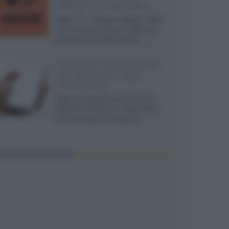
ufficiali e il calendario
Apple TV+ inaugura agosto 2026
con il ritorno di alcune delle sue
produzioni più apprezzate,...»
Le funzioni nascoste più
utili all’interno degli
smartphone
Dietro le funzioni più comuni di
Android e iPhone si nascondono
strumenti poco conosciuti...»