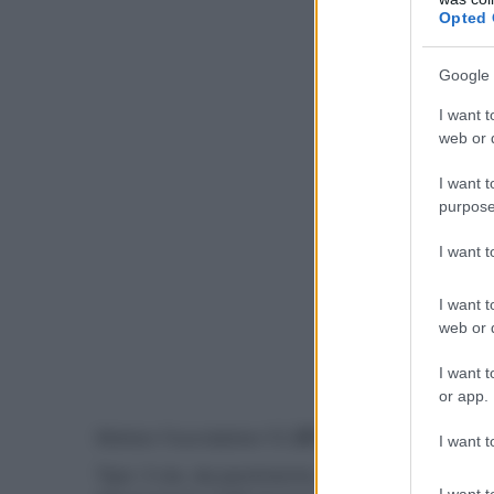
Opted 
Google 
I want t
web or d
I want t
purpose
I want 
I want t
web or d
I want t
or app.
- click p
Motion Foundation F2 (
$1.999,98 USD la cop
I want t
Tipo: 3 vie, da pavimento, bass reflex
I want t