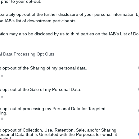
 prior to your opt-out.
er ingrandire -
rately opt-out of the further disclosure of your personal information by
'ulteriore vantaggio del tweeter FMT S è la
he IAB’s list of downstream participants.
zzazione minimizzando l'effetto delle riflessioni
r migliorarne ulteriormente le prestazioni è
tion may also be disclosed by us to third parties on the IAB’s List of 
che migliora l'uniformità della dispersione e il
 that may further disclose it to other third parties.
 minimizza la prima riflessione e consente
 that this website/app uses one or more Google services and may gath
ascolto. La serie Motion Foundation utilizza
l Data Processing Opt Outs
including but not limited to your visit or usage behaviour. You may click 
erivati dalle ultime serie Motion / Motion XT,
 to Google and its third-party tags to use your data for below specifi
 e cestello pressofuso. Il canale centrale infine
o opt-out of the Sharing of my personal data.
ogle consent section.
omette di minimizzare l'alterazione della tonalità
In
 2 vie, senza per questo richiedere i cabinet più
o opt-out of the Sale of my Personal Data.
i 3 vie. Il tutto dovrebbe tradursi in un
In
ari e una maggiore precisione. Le finiture
ato.
to opt-out of processing my Personal Data for Targeted
ing.
In
o opt-out of Collection, Use, Retention, Sale, and/or Sharing
ersonal Data that Is Unrelated with the Purposes for which it
lected.