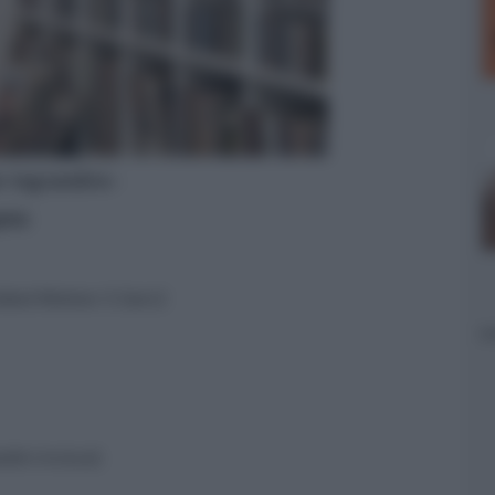
er ingrandire -
pia
)
olded Motion S Gen2
ini inclusi)