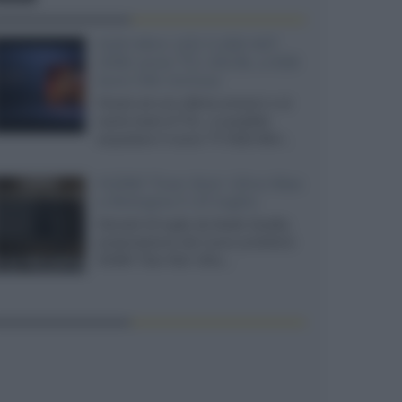
SQD-Mini LED 5.000 NIT
2040 zone TCL 65C8L a 838
euro IVA inclusa
Grazie ad una offerta amazon e al
cache-back di TCL, è possibile
acquistare il nuovo TV SQD-Mini...
XGIMI Titan Noir Ultra Max
a Bologna il 23 luglio
Giovedì 23 luglio da Audio Quality,
presentazione del nuovo proiettore
XGIMI Titan Noir Ultra...