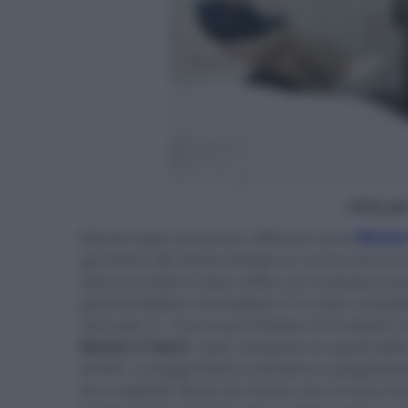
- click p
MartinLogan presenta i diffusori serie
Motio
garantire allo stesso tempo un suono senza 
tutti accordati in bass reflex con emissione po
gamma Motion Foundation F2 e il più compatto 
centrale C1. Con la serie Motion Foundation 
Motion S Gen2
, il più compatto tra quelli del
di Heil. La leggerissima membrana pieghettat
di un tweeter dome da 25mm con un'escursio