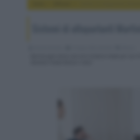
Home
diffusori
Sistemi di altoparlanti Mar
Sistemi di altoparlanti Mart
Riccardo Riondino
27 Giugno 2023, alle 09:22
diffusori
MartinLogan lancia una serie di fascia media per uso H
Obsidian Folded Motion S Gen2