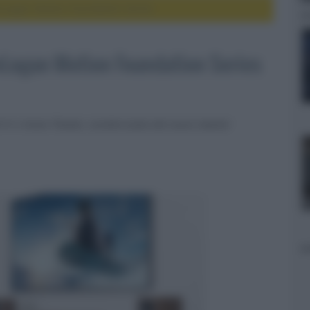
tinLogan Motion Foundation Series
inLogan Motion Foundation Series
i-Fi e Home Theater, caratterizzata dal nuovo tweeter