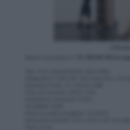
- click p
Motion Foundation F1 (
$1.499,98 USD la cop
Tipo: 3 vie, da pavimento, bass reflex
Altoparlanti: 3 Wf e Mr 14cm alluminio, Tw F
Risposta in freq.: 41÷23k Hz ±3dB
Freq. di crossover: 240/2,7 kHz
Impedenza nominale: 4 ohm
Sensibilità: 92dB
Potenza ampli consigliata: 15-200 W
Dimensioni (LxAxP): 210 x 1052 x 367 mm (pied
Peso: 21 kg