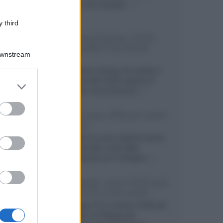
secondo, più compatto,...»
 third
Samsung Display: OLED
DisplayHDR True Black
Downstream
1400
Il costruttore coreano ha svelato il
primo pannello OLED capace di
er and store
mantenere una luminanza...»
to grant or
ed purposes
KEF LS Luxe, diffusori attivi
wireless
KEF svela un nuovo sistema senza
fili di fascia alta, frutto della
collaborazione con il designer...»
LG Display: nuovi OLED più
economici a due strati
Per rendere TV e monitor OLED più
accessibili, LG Display sta