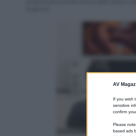
producendo un'onda sonora dalla massa e vel
la genera.
AV Magaz
If you wish 
sensitive in
confirm your
Please note
based ads b