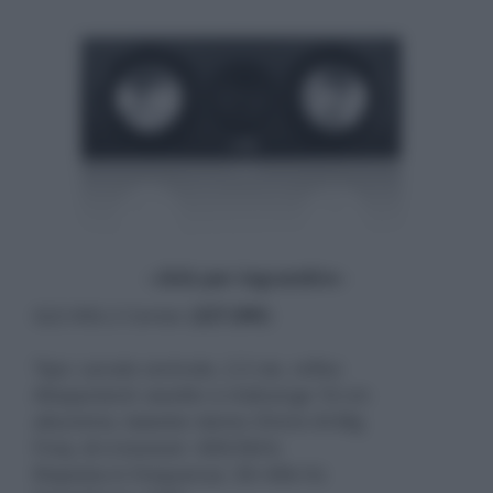
- click per ingrandire -
GLE 456.2 Center (
227,00€
)
Tipo: canale centrale, 2,5 vie, reflex
Altoparlanti: woofer e midrange 16 cm
alluminio, tweeter dome 25mm Al-Mg
Freq. di crossover: 400/3kHz
Risposta in frequenza: 30÷40k Hz