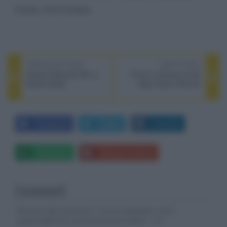
Fonte: Hi-Fi United
PREVIOUS POST
NEXT POST
Classici Nintendo Wii su
Prezzi in discesa smart
Nvidia Shield
glass Epson Moverio
Facebook
Twitter
LinkedIn
Whatsapp
Stampa l'articolo
Commenti
Gli autori dei commenti, e non la redazione, sono
responsabili dei contenuti da loro inseriti -
Info