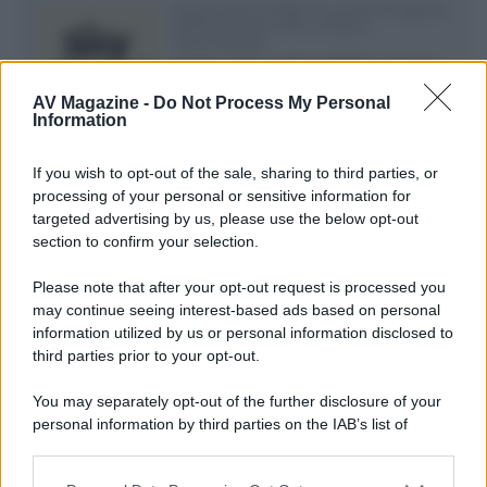
Novità Sky e NOW: le uscite di agosto
2026 tra serie, film, show e
documentari
Agosto 2026 su Sky e NOW prosegue
con House of the Dragon 3 e The
AV Magazine -
Do Not Process My Personal
Walking Dead: Dead City 3,...»
Information
Disney+, le novità di agosto 2026
If you wish to opt-out of the sale, sharing to third parties, or
Ad agosto 2026 Disney+ Italia propone
processing of your personal or sensitive information for
il ritorno di Futurama, il nuovo evento
targeted advertising by us, please use the below opt-out
conclusivo de...»
section to confirm your selection.
Please note that after your opt-out request is processed you
may continue seeing interest-based ads based on personal
McIntosh MX124, pre-decoder A/V
con Dirac Live Room Correction
information utilized by us or personal information disclosed to
McIntosh espande la gamma con
third parties prior to your opt-out.
un'elettronica 13.4 canali, dotata di
autocalibrazione con Dirac...»
You may separately opt-out of the further disclosure of your
personal information by third parties on the IAB’s list of
downstream participants.
Novità Apple TV+ a agosto 2026: tutte
le uscite ufficiali e il calendario